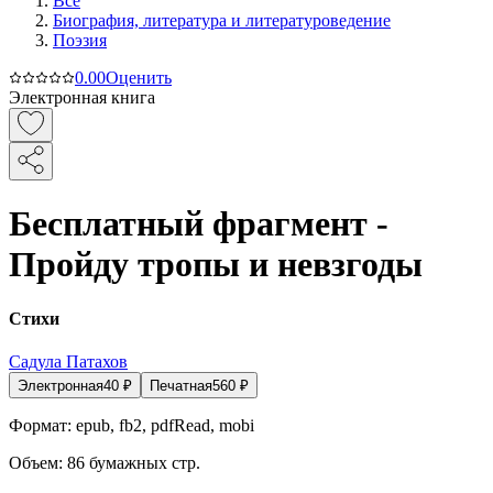
Все
Биография, литература и литературоведение
Поэзия
0.0
0
Оценить
Электронная книга
Бесплатный фрагмент -
Пройду тропы и невзгоды
Стихи
Садула Патахов
Электронная
40
₽
Печатная
560
₽
Формат:
epub, fb2, pdfRead, mobi
Объем:
86
бумажных стр.