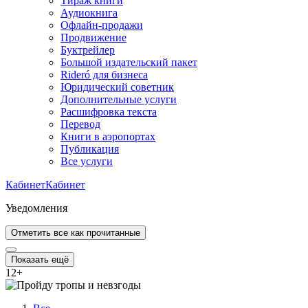
Тираж книги
Аудиокнига
Офлайн-продажи
Продвижение
Буктрейлер
Большой издательский пакет
Rideró для бизнеса
Юридический советник
Дополнительные услуги
Расшифровка текста
Перевод
Книги в аэропортах
Публикация
Все услуги
Кабинет
Кабинет
Уведомления
Отметить все как прочитанные
Показать ещё
12
+