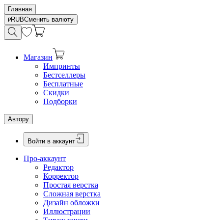
Главная
RUB
Сменить валюту
Магазин
Импринты
Бестселлеры
Бесплатные
Скидки
Подборки
Автору
Войти в аккаунт
Про-аккаунт
Редактор
Корректор
Простая верстка
Сложная верстка
Дизайн обложки
Иллюстрации