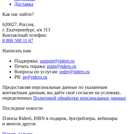
Доставка
Как нас найти?
620027
,
Россия
,
г. Екатеринбург, а/я 313
Контактный телефон
:
8 800 500 11 67
Написать нам
Поддержка
:
support@ridero.ru
Печать тиража
:
print@ridero.ru
Вопросы по услугам
:
order@ridero.ru
PR
:
pr@ridero.ru
Предоставляя персональные данные по указанным
контактным данным, вы даёте своё согласие на условиях,
определенных
Политикой обработки персональных данных
Последние новости
Плюсы Rideró, ISBN в подарок, буктрейлеры, вебинары
и многое другое
Читать дальше