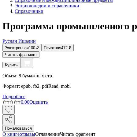
Справочные и междисциплинарные предметы
Энциклопедии и справочники
Справочники
Программа промышленного р
Руслан Ишалин
Электронная
100
₽
Печатная
472
₽
Читать фрагмент
Купить
Объем:
8
бумажных стр.
Формат:
epub, fb2, pdfRead, mobi
Подробнее
0.0
0
Оценить
Пожаловаться
О книге
отзывы
Оглавление
Читать фрагмент