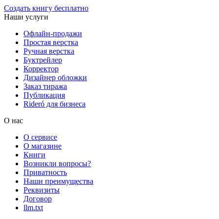
Создать книгу бесплатно
Наши услуги
Офлайн-продажи
Простая верстка
Ручная верстка
Буктрейлер
Корректор
Дизайнер обложки
Заказ тиража
Публикация
Rideró для бизнеса
О нас
О сервисе
О магазине
Книги
Возникли вопросы?
Приватность
Наши преимущества
Реквизиты
Договор
llm.txt