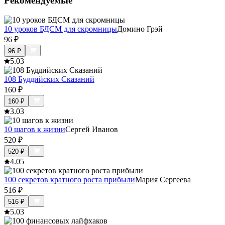
Рекомендуемые
10 уроков БДСМ для скромницы
Домино Грэй
96
₽
96
₽
5.0
3
108 Буддийских Сказаний
160
₽
160
₽
3.0
3
10 шагов к жизни
Сергей Иванов
520
₽
520
₽
4.0
5
100 секретов кратного роста прибыли
Мария Сергеева
516
₽
516
₽
5.0
3