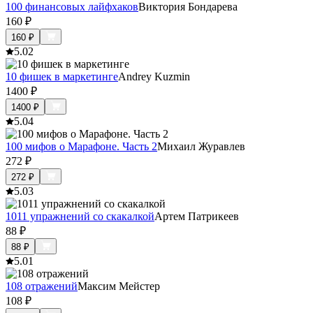
100 финансовых лайфхаков
Виктория Бондарева
160
₽
160
₽
5.0
2
10 фишек в маркетинге
Andrey Kuzmin
1400
₽
1400
₽
5.0
4
100 мифов о Марафоне. Часть 2
Михаил Журавлев
272
₽
272
₽
5.0
3
1011 упражнений со скакалкой
Артем Патрикеев
88
₽
88
₽
5.0
1
108 отражений
Максим Мейстер
108
₽