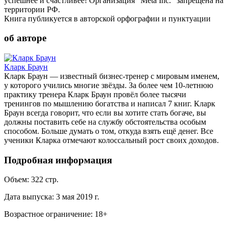
успешнее и счастливее! Организация "Meta Inc." запрещена на
территории РФ.
Книга публикуется в авторской орфографии и пунктуации
об авторе
Кларк Браун
Кларк Браун — известный бизнес-тренер с мировым именем,
у которого учились многие звёзды. За более чем 10-летнюю
практику тренера Кларк Браун провёл более тысячи
тренингов по мышлению богатства и написал 7 книг. Кларк
Браун всегда говорит, что если вы хотите стать богаче, вы
должны поставить себе на службу обстоятельства особым
способом. Больше думать о том, откуда взять ещё денег. Все
ученики Кларка отмечают колоссальный рост своих доходов.
Подробная информация
Объем:
322
стр.
Дата выпуска:
3 мая 2019 г.
Возрастное ограничение:
18
+