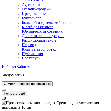
Тираж книги
Аудиокнига
Офлайн-продажи
Продвижение
Буктрейлер
Большой издательский пакет
Rideró для бизнеса
Юридический советник
Дополнительные услуги
Расшифровка текста
Перевод
Книги в аэропортах
Публикация
Все услуги
Кабинет
Кабинет
Уведомления
Отметить все как прочитанные
Показать ещё
18
+