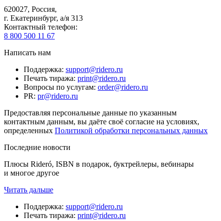
620027
,
Россия
,
г. Екатеринбург, а/я 313
Контактный телефон
:
8 800 500 11 67
Написать нам
Поддержка
:
support@ridero.ru
Печать тиража
:
print@ridero.ru
Вопросы по услугам
:
order@ridero.ru
PR
:
pr@ridero.ru
Предоставляя персональные данные по указанным
контактным данным, вы даёте своё согласие на условиях,
определенных
Политикой обработки персональных данных
Последние новости
Плюсы Rideró, ISBN в подарок, буктрейлеры, вебинары
и многое другое
Читать дальше
Поддержка
:
support@ridero.ru
Печать тиража
:
print@ridero.ru