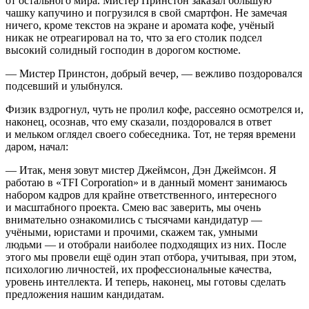
от остального мира. Мистер Пр
инсто
н заказал большую
чашку капучино и погрузился в свой смартфон. Не замечая
ничего, кроме текстов на экране и аромата кофе, учёный
никак не отреагировал на то, что за его столик подсел
высокий солидный господин в дорогом костюме.
— Мистер Пр
инсто
н, добрый вечер, — вежливо поздоровался
подсевший и улыбнулся.
Физик вздрогнул, чуть не пролил кофе, рассеяно осмотрелся и,
наконец, осознав, что ему сказали, поздоровался в ответ
и мельком оглядел своего собеседника. Тот, не теряя времени
даром, начал:
— Итак, меня зовут мистер Джеймсон, Дэн Джеймсон. Я
работаю в «TFI Corporation» и в данный момент занимаюсь
набором кадров для крайне ответственного, интересного
и масштабного проекта. Смею вас заверить, мы очень
внимательно ознакомились с тысячами кандидатур —
учёными, юристами и прочими, скажем так, умными
людьми — и отобрали наиболее подходящих из них. После
этого мы провели ещё один этап отбора, учитывая, при этом,
психологию личностей, их профессиональные качества,
уровень интеллекта. И теперь, наконец, мы готовы сделать
предложения нашим кандидатам.