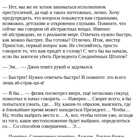
— Нет, мы же не хотим заниматься исполнением
преступлений, да ещё и таких ничтожных, лично. Хочу
предупредить, что вопросы покажутся вам странными,
возможно, детскими и откровенно глупыми. Помните, что
сейчас мы говорим об абстрактных вещах. Именно
об абстракциях, не о реальном мире. Отвечать нужно быстро,
как можно быстрее. Вы готовы? Отлично. Итак, мистер
Пр
инсто
н, первый вопрос вам. Не стесняйтесь, просто
говорите то, что вам придёт в голову! С чего бы вы начали,
если бы захотели убить
Президент
а Соединённых Штатов?
— Эм… — Джон повёл рукой и задумался.
— Быстрее! Нужно отвечать быстро! И помните: это всего
лишь аб-страк-ци-я!
— Я бы… — физик посмотрел вверх, ещё несколько секунд
помолчал и начал говорить. — Наверно… Скорее всего, я бы
попытался узнать, где… Ну, каким-то образом, выяснить, где
в ближайшее время может находиться
Президент
… Чтобы…
Ну, чтобы выбрать место и… А, вот, чтобы потом уже, исходя
из того, какое местоположение будет выбрано, определиться
со… Со способом совершения… Э…
— Понятно. Совершенно понятно. Дальше. Доктор Браун…