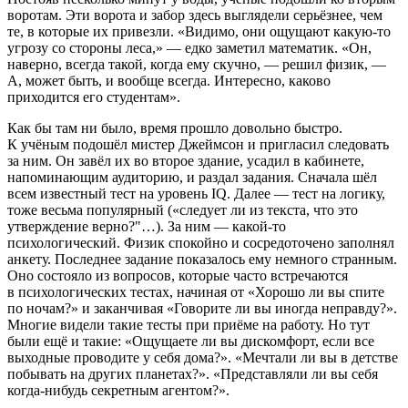
воротам. Эти ворота и забор здесь выглядели серьёзнее, чем
те, в которые их привезли. «Видимо, они ощущают какую-то
угрозу со стороны леса,» — едко заметил математик. «Он,
наверно, всегда такой, когда ему скучно, — решил физик, —
А, может быть, и вообще всегда. Интересно, каково
приходится его студентам».
Как бы там ни было, время прошло довольно быстро.
К учёным подошёл мистер Джеймсон и пригласил следовать
за ним. Он завёл их во второе здание, усадил в кабинете,
напоминающим аудиторию, и раздал задания. Сначала шёл
всем известный тест на уровень IQ. Далее — тест на логику,
тоже весьма популярный («следует ли из текста, что это
утверждение верно?"…). За ним — какой-то
психологический. Физик спокойно и сосредоточено заполнял
анкету. Последнее задание показалось ему немного странным.
Оно состояло из вопросов, которые часто встречаются
в психологических тестах, начиная от «Хорошо ли вы спите
по ночам?» и заканчивая «Говорите ли вы иногда неправду?».
Многие видели такие тесты при приёме на работу. Но тут
были ещё и такие: «Ощущаете ли вы дискомфорт, если все
выходные проводите у себя дома?». «Мечтали ли вы в детстве
побывать на других планетах?». «Представляли ли вы себя
когда-нибудь секретным агентом?».