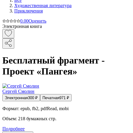
Все
Художественная литература
Приключения
0.0
0
Оценить
Электронная книга
Бесплатный фрагмент -
Проект «Пангея»
Сергей Смолин
Электронная
300
₽
Печатная
971
₽
Формат:
epub, fb2, pdfRead, mobi
Объем:
218
бумажных стр.
Подробнее