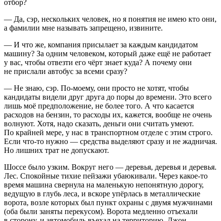
отбор?
— Да, сэр, нескольких человек, но я понятия не имею кто они,
а фамилии мне называть запрещено, извините.
— И что же, компания присылает за каждым кандидатом
машину? За одним человеком, который даже ещё не работает
у вас, чтобы отвезти его чёрт знает куда? А почему они
не прислали автобус за всеми сразу?
— Не знаю, сэр. По-моему, они просто не хотят, чтобы
кандидаты видели друг друга до поры до времени. Это всего
лишь моё предположение, не более того. А что касается
расходов на бензин, то расходы их, кажется, вообще не очень
волнуют. Хотя, надо сказать, деньги они считать умеют.
По крайней мере, у нас в транспортном отделе с этим строго.
Если что-то нужно — средства выделяют сразу и не жадничая.
Но лишних трат не допускают.
Шоссе было узким. Вокруг него — деревья, деревья и деревья.
Лес. Спокойные тихие пейзажи убаюкивали. Через какое-то
время машина свернула на маленькую непонятную дорогу,
ведущую в глубь леса, и вскоре упёрлась в металлические
ворота, возле которых был пункт охраны с двумя мужчинами
(оба были заняты перекусом). Ворота медленно отъехали
в сторону, и автомобиль въехал на территорию. Джон