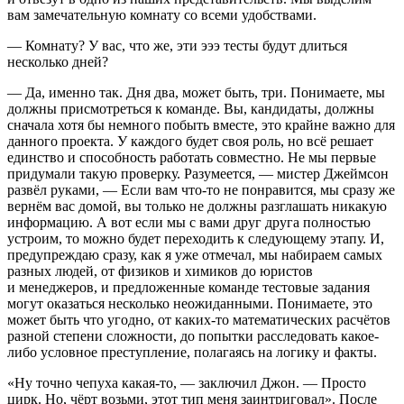
вам замечательную комнату со всеми удобствами.
— Комнату? У вас, что же, эти эээ тесты будут длиться
несколько дней?
— Да, именно так. Дня два, может быть, три. Понимаете, мы
должны присмотреться к команде. Вы, кандидаты, должны
сначала хотя бы немного побыть вместе, это крайне важно для
данного проекта. У каждого будет своя роль, но всё решает
единство и способность работать совместно. Не мы первые
придумали такую проверку. Разумеется, — мистер Джеймсон
развёл руками, — Если вам что-то не понравится, мы сразу же
вернём вас домой, вы только не должны разглашать никакую
информацию. А вот если мы с вами друг друга полностью
устроим, то можно будет переходить к следующему этапу. И,
предупреждаю сразу, как я уже отмечал, мы набираем самых
разных людей, от физиков и химиков до юристов
и менеджеров, и предложенные команде тестовые задания
могут оказаться несколько неожиданными. Понимаете, это
может быть что угодно, от каких-то математических расчётов
разной степени сложности, до попытки расследовать какое-
либо условное преступление, полагаясь на логику и факты.
«Ну точно чепуха какая-то, — заключил Джон. — Просто
цирк. Но, чёрт возьми, этот тип меня заинтриговал». После