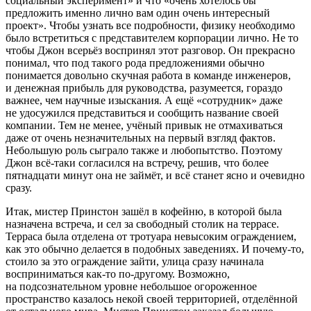
социальный эксперимент» и что «очень хотелось бы
предложить именно лично вам один очень интересный
проект». Чтобы узнать все подробности, физику необходимо
было встретиться с представителем корпорации лично. Не то
чтобы Джон всерьёз воспринял этот разговор. Он прекрасно
понимал, что под такого рода предложениями обычно
понимается довольно скучная работа в команде инженеров,
и денежная прибыль для руководства, разумеется, гораздо
важнее, чем научные изыскания. А ещё «сотрудник» даже
не удосужился представиться и сообщить название своей
компании. Тем не менее, учёный привык не отмахиваться
даже от очень незначительных на первый взгляд фактов.
Небольшую роль сыграло также и любопытство. Поэтому
Джон всё-таки согласился на встречу, решив, что более
пят
надцат
и минут она не займёт, и всё станет ясно и очевидно
сразу.
Итак, мистер Пр
инсто
н зашёл в кофейню, в которой была
назначена встреча, и сел за свободный столик на террасе.
Терраса была отделена от тротуара невысоким ограждением,
как это обычно делается в подобных заведениях. И почему-то,
стоило за это ограждение зайти, улица сразу начинала
восприниматься как-то по-другому. Возможно,
на подсознательном уровне небольшое огороженное
пространство казалось некой своей территорией, отделённой