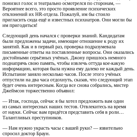
понизил голос и театрально осмотрелся по сторонам, —
Вероятнее всего, это просто проявление психических
отклонений их HR-отдела. Пожалуй, им бы стоило
пригласить сюда ещё и известных психиатров. Они могли бы
им пригодиться!
Следующий день начался с проверки знаний. Кандидатам
были предложены задачи, имеющие отношение к роду их
занятий. Как и в первый раз, проверка подразумевала
письменные ответы на поставленные вопросы. Они оказались
достойными серьёзных учёных. Джону пришлось немного
поднапрячь свою память, чтобы извлечь оттуда кое-какую
информацию, которая была нужна ему далеко не каждый день.
Испытание заняло несколько часов. После этого учёных
отпустили на два часа отдохнуть, сказав, что следующий этап
будет очень интересным. Когда все снова собрались, мистер
Джеймсон торжественно объявил:
— Итак, господа, сейчас я бы хотел предложить вам один
из самых интересных наших тестов. Отвлекитесь на время
от науки. Сейчас вам придётся представить себя в роли…
Талантливых преступников.
— Нам нужно украсть часы с вашей руки? — язвительно
спросил доктор Браун.