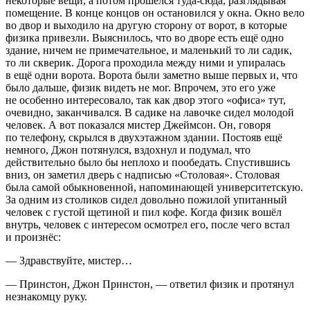
некоторые вещи, а потом прошёлся туда-сюда, разглядывая
помещение. В конце концов он остановился у окна. Окно вело
во двор и выходило на другую сторону от ворот, в которые
физика привезли. Выяснилось, что во дворе есть ещё одно
здание, ничем не примечательное, и маленький то ли садик,
то ли скверик. Дорога проходила между ними и упиралась
в ещё одни ворота. Ворота были заметно выше первых и, что
было дальше, физик видеть не мог. Впрочем, это его уже
не особенно интересовало, так как двор этого «офиса» тут,
очевидно, заканчивался. В садике на лавочке сидел молодой
человек. А вот показался мистер Джеймсон. Он, говоря
по телефону, скрылся в двухэтажном здании. Постояв ещё
немного, Джон потянулся, вздохнул и подумал, что
действительно было бы неплохо и пообедать. Спустившись
вниз, он заметил дверь с надписью «Столовая». Столовая
была самой обыкновенной, напоминающей университетскую.
За одним из столиков сидел довольно пожилой упитанный
человек с густой щетиной и пил кофе. Когда физик вошёл
внутрь, человек с интересом осмотрел его, после чего встал
и произнёс:
— Здравствуйте, мистер…
— Пр
инсто
н, Джон Пр
инсто
н, — ответил физик и протянул
незнакомцу руку.