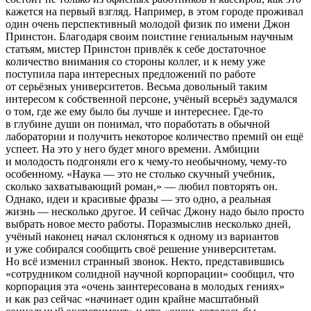
кажется на первый взгляд. Например, в этом городе проживал
один очень перспективный молодой физик по имени Джон
Пр
инсто
н. Благодаря своим поистине гениальным научным
статьям, мистер Пр
инсто
н привлёк к себе достаточное
количество внимания со стороны коллег, и к нему уже
поступила пара интересных предложений по работе
от серьёзных университетов. Весьма довольный таким
интересом к собственной персоне, учёный всерьёз задумался
о том, где же ему было бы лучше и интереснее. Где-то
в глубине души он понимал, что поработать в обычной
лаборатории и получить некоторое количество премий он ещё
успеет. На это у него будет много времени. Амбиции
и молодость подгоняли его к чему-то необычному, чему-то
особенному. «Наука — это не столько скучный учебник,
сколько захватывающий роман,» — любил повторять он.
Однако, идеи и красивые фразы — это одно, а реальная
жизнь — несколько другое. И сейчас Джону надо было просто
выбрать новое место работы. Поразмыслив несколько дней,
учёный наконец начал склоняться к одному из вариантов
и уже собирался сообщить своё решение университетам.
Но всё изменил странный звонок. Некто, представившись
«сотрудником солидной научной корпорации» сообщил, что
корпорация эта «очень заинтересована в молодых гениях»
и как раз сейчас «начинает один крайне масштабный