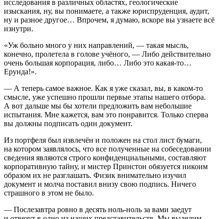
исследования в различных областях, геологические
изыскания, ну, вы понимаете, а также юриспруденция, аудит,
ну и разное другое… Впрочем, я думаю, вскоре вы узнаете всё
изнутри.
«Уж больно много у них направлений, — такая мысль,
конечно, пролетела в голове учёного, — Либо действительно
очень большая корпорация, либо… Либо это какая-то…
Ерунда!».
— А теперь самое важное. Как я уже сказал, вы, в каком-то
смысле, уже успешно прошли первые этапы нашего отбора.
А вот дальше мы бы хотели предложить вам небольшие
испытания. Мне кажется, вам это понравится. Только сперва
вы должны подписать один документ.
Из портфеля был извлечён и положен на стол лист бумаги,
на котором заявлялось, что все полученные на собеседовании
сведения являются строго конфиденциальными, составляют
корпоративную тайну, и мистер Пр
инсто
н обязуется никоим
образом их не разглашать. Физик внимательно изучил
документ и молча поставил внизу свою подпись. Ничего
страшного в этом не было.
— Послезавтра ровно в десять ноль-ноль за вами заедут
и отвезут в одно из наших представительств. Мы выделим