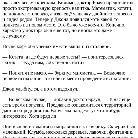
оказался весьма крепким. Видимо, доктор Браун предпочитал
просто экстремальную крепость напитка. Математик, кстати,
не покинул столовую, а взял ещё чашечку д
войн
ого эспрессо
и сидел рядом. Теперь у Джона появился хоть какой-то
приятель на новом месте. Это было уже кое-что. Конечно,
характер у доктора был ещё тот, но иногда это даже
к лучшему.
После кофе оба учёных вместе вышли из столовой.
— Кстати, а где будут первые тесты? — поинтересовался
физик. — Куда нам, собственно, идти?
— Понятия не имею, — буркнул математик. — Возможно,
первое испытание– это найти место проведения испытаний.
Джон улыбнулся, а потом вздохнул.
— Во всяком случае, — добавил доктор Браун, — У нас ещё
есть время погулять. Предлагаю ознакомиться с территорией
данного предприятия. Вдруг мы найдём тут что-нибудь
интересное. Хотя вряд ли.
Они вышли из здания и направились к скверику. Скверик был
маленький. Клумба, несколько деревьев, лавочки, фонтанчик.
Постояв несколько минут у воды, учёные подошли ко вторым