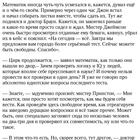
Математик иногда чуть-чуть усмехался и, кажется, думал ещё
и о чём-то своём. Примерно через один час Джон встал
и начал собирать листки вместе, чтобы сдать их. Тут же
поднялся и доктор Браун. Кажется, он закончил раньше
и какое-то время просто сидел и ждал. Мистер Джеймсон
очень быстро просмотрел отданные ему бумаги, кивнул, убрал
их в кейс и пояснил: «На сегодня — всё. Завтра мы
предложим вам гораздо более серьёзный тест. Сейчас можете
быть свободны. Спасибо».
— Цирк продолжается, — заявил математик, как только они
вышли во двор.– Зачем проверять логику и IQ у людей,
которые вполне себе преуспевают в науке? И почему нельзя
провести все проверки в один день? Я уже не говорю про
абсолютно идиотские вопросы последнего теста.
— Знаете, — задумчиво произнёс мистер Пр
инсто
н, — Мне
кажется, они просто хотят посмотреть, как мы будем себя
вести. Как проведём здесь свободное время, как отреагируем
на заведомо дурацкие вопросики и всё такое прочее. Может
быть, они специально загоняют сюда по несколько человек
на два-три дня и проверяют их совместимость, ну или что-то
такое.
— В этом что-то есть. Но, скорее всего, тут другое, — доктор