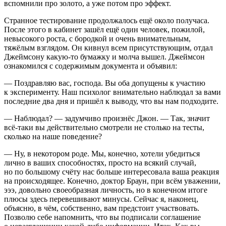
вспомнили про золото, а уже потом про эффект.
Странное тестирование продолжалось ещё около получаса.
После этого в кабинет зашёл ещё один человек, пожилой,
невысокого роста, с бородкой и очень внимательным,
тяжёлым взглядом. Он кивнул всем присутствующим, отдал
Джеймсону какую-то бумажку и молча вышел. Джеймсон
ознакомился с содержимым документа и объявил:
— Поздравляю вас, господа. Вы оба допущены к участию
к эксперименту. Наш психолог внимательно наблюдал за вами
последние два дня и пришёл к выводу, что вы нам подходите.
— Наблюдал? — задумчиво произнёс Джон. — Так, значит
всё-таки вы действительно смотрели не столько на тесты,
сколько на наше поведение?
— Ну, в некотором роде. Мы, конечно, хотели убедиться
лично в ваших способностях, просто на всякий случай,
но по большому счёту нас больше интересовала ваша реакция
на происходящее. Конечно, доктор Браун, при всём уважении,
эээ, довольно своеобразная личность, но в конечном итоге
плюсы здесь перевешивают минусы. Сейчас я, наконец,
объясню, в чём, собственно, вам предстоит участвовать.
Позволю себе напомнить, что вы подписали соглашение