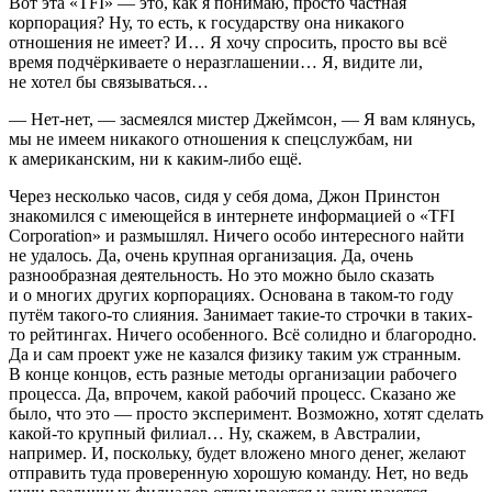
Вот эта «TFI» — это, как я понимаю, просто частная
корпорация? Ну, то есть, к государству она никакого
отношения не имеет? И… Я хочу спросить, просто вы всё
время подчёркиваете о неразглашении… Я, видите ли,
не хотел бы связываться…
— Нет-нет, — засмеялся мистер Джеймсон, — Я вам клянусь,
мы не имеем никакого отношения к спецслужбам, ни
к
америк
анским, ни к каким-либо ещё.
Через несколько часов, сидя у себя дома, Джон Пр
инсто
н
знакомился с имеющейся в интернете информацией о «TFI
Corporation» и размышлял. Ничего особо интересного найти
не удалось. Да, очень крупная организация. Да, очень
разнообразная деятельность. Но это можно было сказать
и о многих других корпорациях. Основана в таком-то году
путём такого-то слияния. Занимает такие-то строчки в таких-
то рейтингах. Ничего особенного. Всё солидно и благородно.
Да и сам проект уже не казался физику таким уж странным.
В конце концов, есть разные методы организации рабочего
процесса. Да, впрочем, какой рабочий процесс. Сказано же
было, что это — просто эксперимент. Возможно, хотят сделать
какой-то крупный филиал… Ну, скажем, в Австралии,
например. И, поскольку, будет вложено много денег, желают
отправить туда проверенную хорошую команду. Нет, но ведь