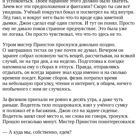
и успокоиться. Твоей паранойе этого должно было хватить.
Зачем все эти предположения и фантазии? Скоро ты сам всё
увидишь. Учёный покрутил бокал и посмотрел на лёд внутри.
Лёд таял, и вокруг него было что-то вроде едва заметной
дымки. Джон сделал ещё один глоток. И тут он понял. Просто
ему не давало покоя странное предчувствие. Это была уже
не логика. Он просто чувствовал, что что-то здесь не то.
Утром мистер Пр
инсто
н проснулся довольно поздно.
О завтрашних тестах он уже почти не думал. Вечером он
заранее собрал основную часть вещей, рассчитывая, на всякий
случай, не на три дня, а на неделю. Подготовка к поездке
напомнила ему о сборах в отпуск. Правда, отправляясь
отдыхать, он всегда заранее знал куда именно и на сколько
времени поедет. Кроме сборов, физик потратил время
на небольшую прогулку, чтение и интернет, в общем, ничего
необычного с ним не случилось.
За физиком приехали не ровно в десять утра, а даже чуть
раньше. Водитель тихо поздоровался, взял у учёного сумку
и положил её в багажник. Джон сел на заднее сиденье.
Водитель занял своё место и, ни слова ни говоря, тронулся.
Прошло несколько минут. Мистер Пр
инсто
н поинтересовался:
— А куда мы, собственно, едем?