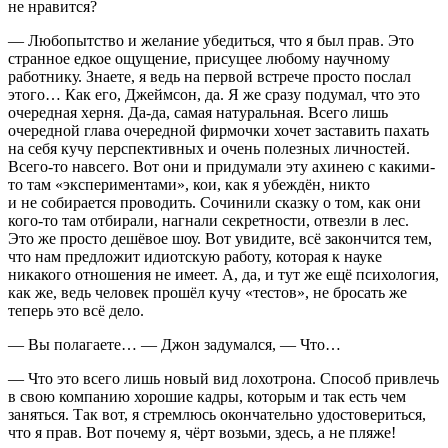
не нравится?
— Любопытство и желание убедиться, что я был прав. Это
странное едкое ощущение, присущее любому научному
работнику. Знаете, я ведь на первой встрече просто послал
этого… Как его, Джеймсон, да. Я же сразу подумал, что это
очередная
херня
. Да-да, самая натуральная. Всего лишь
очередной глава очередной фирмочки хочет заставить пахать
на себя кучу перспективных и очень полезных личностей.
Всего-то навсего. Вот они и придумали эту ахинею с какими-
то там «экспериментами», кои, как я убеждён, никто
и не собирается проводить. Сочинили сказку о том, как они
кого-то там отбирали, нагнали секретности, отвезли в лес.
Это же просто дешёвое шоу. Вот увидите, всё закончится тем,
что нам предложит идиотскую работу, которая к науке
никакого отношения не имеет. А, да, и тут же ещё психология,
как же, ведь человек прошёл кучу «тестов», не бросать же
теперь это всё дело.
— Вы полагаете… — Джон задумался, — Что…
— Что это всего лишь новый вид лохотрона. Способ привлечь
в свою компанию хорошие кадры, которым и так есть чем
заняться. Так вот, я стремлюсь окончательно удостовериться,
что я прав. Вот почему я, чёрт возьми, здесь, а не пляже!