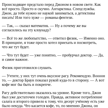
Происходящее предстало перед Джоном в новом свете. Как
всё просто. Просто и скучно. Антарктика. Спецслужбы.
Джон, да тебе нужно не наукой заниматься, а детективы
писать! Или того хуже — романы-фентези.
— Так, — сказал математик. — Ну а почему же вы
согласились на эту клоунаду?
— Всё то же любопытство, — ответил физик, — Именно оно.
В принципе, я тоже просто хотел приехать и посмотреть,
что же тут будет.
— Что тут будет — уже понятно, — пробурчал доктор. — Да,
и самое важное.
Физик приготовился слушать.
— Учтите, у них тут очень вкусное рагу. Рекомендую. Воооон
то, — доктор Браун показал рукой куда-то в сторону. — А вот
кофе мог бы быть и покрепче.
Рагу действительно оказалось на уровне. Кроме того, Джон
был уже достаточен голоден. Правда, активное потребление
салата и второго привело к тому, что десерт учёному есть уже
было некуда. Что касается кофе, то, по мнению Джона, он