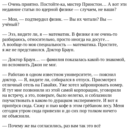
— Очень приятно. Постойте-ка, мистер Пр
инсто
н… А вот эти
недавние статьи по ядерной физике — случаем, не ваши?
— Мои, — подтвердил физик. — Вы их читали? Вы —
учёный?
— Эээ, видите ли, я — математик. В физике я не очень-то
разбираюсь, относительно, просто иногда на досуге…
А вообще-то моя специальность — математика. Простите,
я же не представился. Доктор Браун.
— Доктор Браун… — фамилия показалась какой-то знакомой,
но вспомнить Джон не мог.
— Работаю в одном известном университете, — пояснил
доктор. — Я, видите ли, собирался в отпуск. Присмотрел
отличный отель на Гавайях. Уже хотел забронировать номер.
И тут мне позвонили из этой самой корпорации, уговорили
на встречу, а это, поверьте, было нелегко, и соблазнили
поучаствовать в каком-то дурацком эксперименте. И вот я
припёрся сюда. Сижу и пью кофе в этом
грёбан
ом лесу. Меня
сегодня утром сюда привезли и до сих пор толком ничего
не объяснили.
— Почему же вы согласились, раз вам так это всё