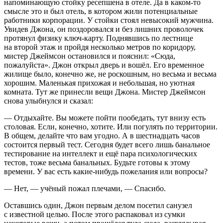
напоминающую стойку ресепшена в отеле. Да в каком-то
смысле это и был отель, в котором жили потенциальные
работники корпорации. У стойки стоял невысокий мужчина.
Увидев Джона, он поздоровался и без лишних проволочек
протянул физику ключ-карту. Поднявшись по лестнице
на второй этаж и пройдя несколько метров по коридору,
мистер Джеймсон остановился и пояснил: «Сюда,
пожалуйста». Джон открыл дверь и вошёл. Его временное
жилище было, конечно же, не роскошным, но весьма и весьма
хорошим. Маленькая прихожая и небольшая, но уютная
комната. Тут же принесли вещи Джона. Мистер Джеймсон
снова улыбнулся и сказал:
— Отдыхайте. Вы можете пойти пообедать, тут внизу есть
столовая. Если, конечно, хотите. Или погулять по территории.
В общем, делайте что вам угодно. А в шест
надцат
ь часов
состоится первый тест. Сегодня будет всего лишь б
анальн
ое
тестирование на интеллект и ещё пара психологических
тестов, тоже весьма б
анальн
ых. Будьте готовы к этому
времени. У вас есть какие-нибудь пожелания или вопросы?
— Нет, — учёный пожал плечами, — Спасибо.
Оставшись один, Джон первым делом посетил санузел
с известной целью. После этого распаковал из сумки