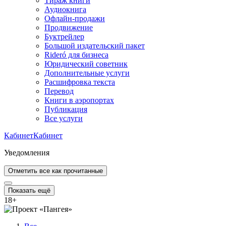
Тираж книги
Аудиокнига
Офлайн-продажи
Продвижение
Буктрейлер
Большой издательский пакет
Rideró для бизнеса
Юридический советник
Дополнительные услуги
Расшифровка текста
Перевод
Книги в аэропортах
Публикация
Все услуги
Кабинет
Кабинет
Уведомления
Отметить все как прочитанные
Показать ещё
18
+