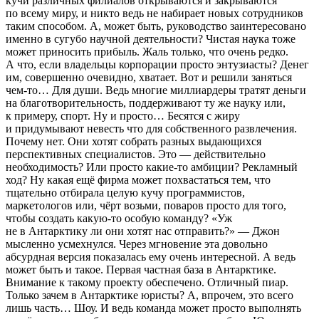
кучи различных филиалов открываются и закрываются
по всему миру, и никто ведь не набирает новых сотрудников
таким способом. А, может быть, руководство заинтересовано
именно в сугубо научной деятельности? Чистая наука тоже
может приносить прибыль. Жаль только, что очень редко.
А что, если владельцы корпорации просто энтузиасты? Денег
им, совершенно очевидно, хватает. Вот и решили заняться
чем-то… Для души. Ведь многие миллиардеры тратят деньги
на благотворительность, поддерживают ту же науку или,
к примеру, спорт. Ну и просто… Бесятся с жиру
и придумывают невесть что для собственного развлечения.
Почему нет. Они хотят собрать разных выдающихся
перспективных специалистов. Это — действительно
необходимость? Или просто какие-то амбиции? Рекламный
ход? Ну какая ещё фирма может похвастаться тем, что
тщательно отбирала целую кучу программистов,
маркетологов или, чёрт возьми, поваров просто для того,
чтобы создать какую-то особую команду? «Уж
не в Антарктику ли они хотят нас отправить?» — Джон
мысленно усмехнулся. Через мгновение эта довольно
абсурдная версия показалась ему очень интересной. А ведь
может быть и такое. Первая частная база в Антарктике.
Внимание к такому проекту обеспечено. Отличный пиар.
Только зачем в Антарктике юристы? А, впрочем, это всего
лишь часть… Шоу. И ведь команда может просто выполнять