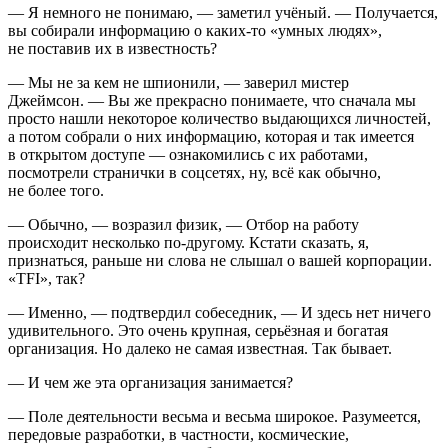
— Я немного не понимаю, — заметил учёный. — Получается,
вы собирали информацию о каких-то «умных людях»,
не поставив их в известность?
— Мы не за кем не шпионили, — заверил мистер
Джеймсон. — Вы же прекрасно понимаете, что сначала мы
просто нашли некоторое количество выдающихся личностей,
а потом собрали о них информацию, которая и так имеется
в открытом доступе — ознакомились с их работами,
посмотрели странички в соцсетях, ну, всё как обычно,
не более того.
— Обычно, — возразил физик, — Отбор на работу
происходит несколько по-другому. Кстати сказать, я,
признаться, раньше ни слова не слышал о вашей корпорации.
«TFI», так?
— Именно, — подтвердил собеседник, — И здесь нет ничего
удивительного. Это очень крупная, серьёзная и богатая
организация. Но далеко не самая известная. Так бывает.
— И чем же эта организация занимается?
— Поле деятельности весьма и весьма широкое. Разумеется,
передовые разработки, в частности, космические,