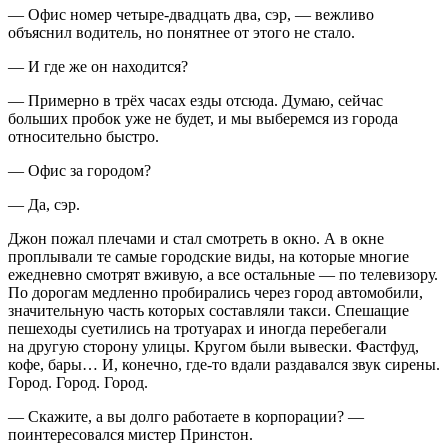
— Офис номер четыре-двадцать два, сэр, — вежливо
объяснил водитель, но понятнее от этого не стало.
— И где же он находится?
— Примерно в трёх часах езды отсюда. Думаю, сейчас
больших пробок уже не будет, и мы выберемся из города
относительно быстро.
— Офис за городом?
— Да, сэр.
Джон пожал плечами и стал смотреть в окно. А в окне
проплывали те самые городские виды, на которые многие
ежедневно смотрят вживую, а все остальные — по телевизору.
По дорогам медленно пробирались через город автомобили,
значительную часть которых составляли такси. Спешащие
пешеходы суетились на тротуарах и иногда перебегали
на другую сторону улицы. Кругом были вывески. Фастфуд,
кофе, бары… И, конечно, где-то вдали раздавался звук сирены.
Город. Город. Город.
— Скажите, а вы долго работаете в корпорации? —
поинтересовался мистер Пр
инсто
н.