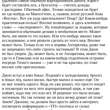
удалённо самую обычную корпоративную работу. Юрист
будет составлять иск, а бухгалтер — считать доходы
с расходами. Обычный офис. Только находиться он будет
не где-нибудь на Манхэттене, а, скажем, возле русской базы
«Восток». Вот уж куда оригинальнее! Пиар? Да! Какая-нибудь
практическая польза? Вполне возможно, и здесь ключевое
слово — «эксперимент». Ну понаблюдают за людьми, которые
занимаются обычными делами в необычном месте. Может
быть, им зачем-то это нужно. Или кто-нибудь заказал такое
исследование, а они решили сделать из этого шоу. Вполне
может быть. Только если это и впрямь Антарктика, разве там
не запрещено что-либо строить частникам? В этом Джон
не был уверен. Да, может быть, и не Антарктика, может быть,
где-то в Гималаях или на каком-нибудь отдалённом островке
посреди Тихого океана — уже и не так красиво, но тоже
вполне себе оригинально.
Джон встал и взял бокал. Подошёл к холодильнику, бросил
в бокал лёд, налил
виски
, быстро выпил и налил ещё. Он
не мог понять одного. Ведь он уже решил, что просто поедет
и посмотрит на весь этот корпоративный цирк, и там уже
поймёт, надо ему это или нет. И решение это было весьма
логичным. Но так почему же он весь вечер думает об этом?
Зачем? Джонни, ты должен был просто зайти в интернет,
посмотреть информацию о «TFI» (полчаса от силы)