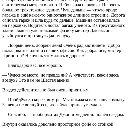
с интересом смотрел в окно. Небольшая парковка. Не очень
большое трёхэтажное здание. Чуть дальше — что-то вроде
гаража и ещё какое-то одноэтажное длинное строение. Дорога
огибала гараж и шла куда-то дальше. Машина остановилась
на парковке. Водитель достал багаж учёного. Из трёхэтажного
здания вышел уже знакомый физику мистер Джеймсон,
улыбнулся и протянул Джону руку:
— Добрый день, добрый день! Очень рад вас видеть! Добро
пожаловать в один из наших офисов. Как добрались, мистер
Пр
инсто
н? Не очень утомились в дороге?
— Благодарю вас, всё хорошо.
— Чудесное место, не правда ли? А чувствуете, какой здесь
воздух? Это вам не Шестая авеню!
Воздух действительно был очень приятным.
— Пройдёмте, скорее, внутрь. Мы покажем вам вашу комнату.
За вещи не волнуйтесь, их сейчас принесут туда же.
— Спасибо, — пробормотал Джон и медленно пошёл следом.
Внутри оказалось довольно просторное фойе со стойкой,