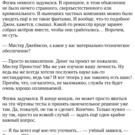
Физик немного задумался. В принципе, в этом объяснении
не было ничего странного, сверхъестественного или
криминального. В нынешних частных компаниях можно было
увидеть ещё и не такие фантазии. И вообще, что-то подобное
Джон, кажется, слышал. Какой-то режиссёр вроде заранее
собрал актёров вместе, чтобы они сработались… Впрочем,
не суть.
— Мистер Джеймсон, а какое у вас материально-техническое
обеспечение?
— Просто великолепное. Денег на проект не пожалели.
Мистер Пр
инсто
н! Мы же уже изучали вашу личность. Ну
ведь вы же всегда хотели послужить науке как-то
нестандартно, ведь так? И вот теперь у вас наконец есть шанс!
Причём, что, согласитесь, не маловажно, служба эта будет
очень хорошо оплачиваемой.
Физик задумался. В конце концов, он может просто явиться
на эти чёртовы тесты и принять окончательное решение уже
там. Да, пожалуй, он так и сделает. Конечно. Только нужно —
ну так, просто на всякий случай — задать ещё один крайне
важный вопрос.
— Я бы хотел ещё кое-что уточнить… — учёный замялся, —