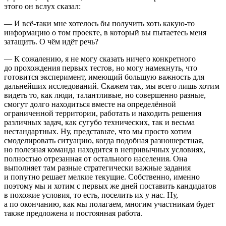
этого он вслух сказал:
— И всё-таки мне хотелось бы получить хоть какую-то
информацию о том проекте, в который вы пытаетесь меня
затащить. О чём идёт речь?
— К сожалению, я не могу сказать ничего конкретного
до прохождения первых тестов, но могу намекнуть, что
готовится эксперимент, имеющий большую важность для
дальнейших исследований. Скажем так, мы всего лишь хотим
видеть то, как люди, талантливые, но совершенно разные,
смогут долго находиться вместе на определённой
ограниченной территории, работать и находить решения
различных задач, как сугубо технических, так и весьма
нестандартных. Ну, представьте, что мы просто хотим
смоделировать ситуацию, когда подобная разношерстная,
но полезная команда находится в непривычных условиях,
полностью отрезанная от остального населения. Она
выполняет там разные стратегически важные задания
и попутно решает мелкие текущие. Собственно, именно
поэтому мы и хотим с первых же дней поставить кандидатов
в похожие условия, то есть, поселить их у нас. Ну,
а по окончанию, как мы полагаем, многим участникам будет
также предложена и постоянная работа.