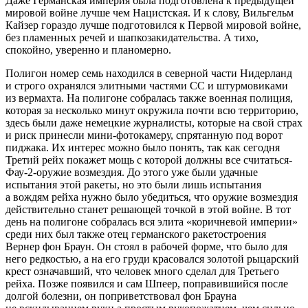
Даже Германская империя была подготовлена к предыдущей
мировой войне лучше чем
Нацис
тская. И к слову, Вильгельм
Кайзер гораздо лучше подготовился к Первой мировой войне,
без пламенных речей и шапкозакидательства. А тихо,
спокойно, уверенно и планомерно.
Полигон номер семь находился в северной части Нидерланд
и строго охранялся элитными частями СС и штурмовиками
из вермахта. На полигоне собралась также военная полиция,
которая за несколько минут окружила почти всю территорию,
здесь были даже немецкие журналисты, которые на свой страх
и риск принесли мини-фотокамеру, спрятанную под ворот
пиджака. Их интерес можно было понять, так как сегодня
Третий рейх покажет мощь с которой должны все считаться-
Фау-2-оружие возмездия. До этого уже были удачные
испытания этой ракеты, но это были лишь испытания
а вождям рейха нужно было убедиться, что оружие возмездия
действительно станет решающей точкой в этой войне. В тот
день на полигоне собралась вся элита «коричневой империи»
среди них был также отец германского ракетостроения
Вернер фон Браун. Он стоял в рабочей форме, что было для
него редкостью, а на его груди к
расов
ался золотой рыцарский
крест означавший, что человек много сделал для Третьего
рейха. Позже появился и сам Шпеер, поправившийся после
долгой болезни, он поприветствовал фон Брауна