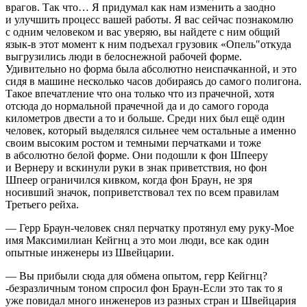
врагов. Так что… Я придумал как нам изменить а заодно
и улучшить процесс вашей работы. Я вас сейчас познакомлю
с одним человеком и вас уверяю, вы найдете с ним общий
язык-в этот момент к ним подъехал грузовик «Опель"откуда
выгрузились люди в белоснежной рабочей форме.
Удивительно но форма была абсолютно неиспачканной, и это
сидя в машине несколько часов добираясь до самого полигона.
Такое впечатление что она только что из прачечной, хотя
отсюда до нормальной прачечной да и до самого города
километров двести а то и больше. Среди них был ещё один
человек, который выделялся сильнее чем остальные а именно
своим высоким ростом и темными перчатками и тоже
в абсолютно белой форме. Они подошли к фон Шпееру
и Вернеру и вскинули руки в знак приветствия, но фон
Шпеер ограничился кивком, когда фон Браун, не зря
носивший значок, поприветствовал тех по всем правилам
Третьего рейха.
— Герр Браун-человек снял перчатку протянул ему руку-Мое
имя Максимилиан Кейгнц а это мои люди, все как один
опытные инженеры из Швейцарии.
— Вы прибыли сюда для обмена опытом, герр Кейгнц?
-безразличным тоном спросил фон Браун-Если это так то я
уже повидал много инженеров из разных стран и Швейцария