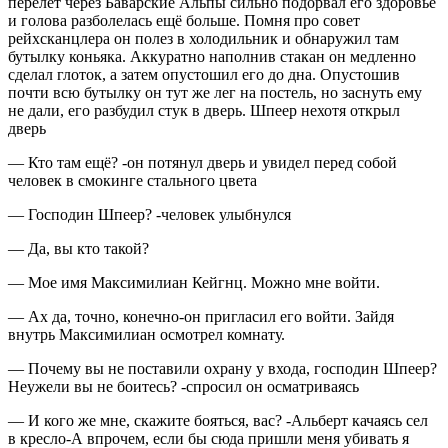
перелёт через Баварские Альпы сильно подорвал его здоровье
и голова разболелась ещё больше. Помня про совет
рейхсканцлера он полез в холодильник и обнаружил там
бутылку
конья
ка. Аккуратно наполнив стакан он медленно
сделал глоток, а затем опустошил его до дна. Опустошив
почти всю бутылку он тут же лег на постель, но заснуть ему
не дали, его разбудил стук в дверь. Шпеер нехотя открыл
дверь
— Кто там ещё? -он потянул дверь и увидел перед собой
человек в смокинге стального цвета
— Господин Шпеер? -человек улыбнулся
— Да, вы кто такой?
— Мое имя Максимилиан Кейгнц. Можно мне войти.
— Ах да, точно, конечно-он пригласил его войти. Зайдя
внутрь Максимилиан осмотрел комнату.
— Почему вы не поставили охрану у входа, господин Шпеер?
Неужели вы не боитесь? -спросил он осматриваясь
— И кого же мне, скажите бояться, вас? -Альберт качаясь сел
в кресло-А впрочем, если бы сюда пришли меня убивать я