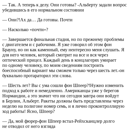
— Так. А теперь к делу. Они готовы? -Альберту задали вопрос
убедившись в его нормальном состоянии
— Они?!Ах да… Да готовы. Почти
— Насколько «почти»?
— Завершается финальная стадия, но по прежнему проблемы
с двигателем и с рабочими. Я уже говорил об этом фон
Брауну, но он как каменный, ему неитересно меня слушать. Я
для него человек, который смотрит на все и вся через
оптический прицел. Каждый день в концлагерях умирает
по одному человеку, по моим сведениям построить
боеспособный вариант мы сможем только через шесть лет.-он
буквально протараторил эти слова.
— Шесть лет? Вы с ума сошли фон Шпеер?!Нужно изменить
подход к работе и немедленно.
Амери
канцы уже у берегов
Нормандии, а это значит что ни сегодня завтра они войдут
в Берлин, Альберт. Ракеты должны быть представлены через
неделю на полигоне номер семь, и я лично проконтроллирую
ход работы! Ясно, Шпеер?
— Да, мой фюрер-фон Шпеер встал-Рейхсканцлер долго
не отводил от него взгляда