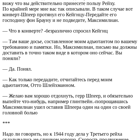
вижу что вы действительно принесете пользу Рейху.
По крайней мере мне вас так описывали. В таком случае вот
конверт-Шпеер протянул его Кейгнцу-Передайте его
господину фон Брауну и не подведите, Максимилиан.
— Что в конверте? -безразлично спросил Кейгнц
— Там ваше досье, составленное моим адъютантом по вашему
требованию и памятки. Но, Максимилиан, письмо вы должны
доставить в точно таком виде в котором оно сейчас. Вы
поняли?
— Да. Понял.
— Как только передадите, отчитайтесь перед моим
адьютантом, Отто Шлейхманном.
— Желаю вам хорошо отдохнуть, герр Шпеер, и обязательно
выпейте что-нибудь, например глинтвейн.-попрощавшись
Максимилиан ушел оставив Шпеера один на один со своей
головной болью
***
Надо ли говорить, но к 1944 году дела у Третьего рейха
складывались не слишком хорошо. Скорость продвижение