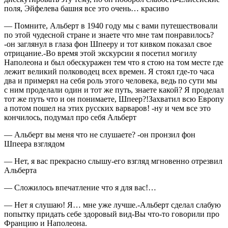
поля, Эйфелева башня все это очень… красиво
— Помните, Альберт в 1940 году мы с вами путешествовали
по этой чудесной стране и знаете что мне там понравилось?
-он заглянул в глаза фон Шпееру и тот кивком показал свое
отрицание.-Во время этой экскурсии я посетил могилу
Наполеона и был обескуражен тем что я стою на том месте где
лежит великий полководец всех времен. Я стоял где-то часа
два и примерял на себя роль этого человека, ведь по сути мы
с ним проделали один и тот же путь, знаете какой? Я проделал
тот же путь что и он понимаете, Шпеер?!Захватил всю Европу
а потом пошел на этих русских варваров! -ну и чем все это
кончилось, подумал про себя Альберт
— Альберт вы меня что не слушаете? -он пронзил фон
Шпеера взглядом
— Нет, я вас прекрасно слышу-его взгляд мгновенно отрезвил
Альберта
— Сложилось впечатление что я для вас!…
— Нет я слушаю! Я… мне уже лучше.-Альберт сделал слабую
попытку придать себе здоровый вид-Вы что-то говорили про
Францию и Наполеона.