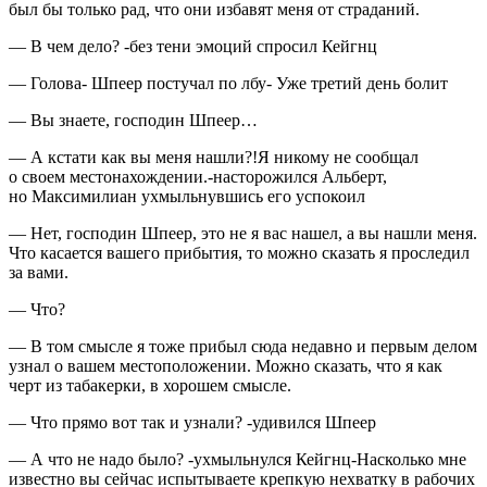
был бы только рад, что они избавят меня от страданий.
— В чем дело? -без тени эмоций спросил Кейгнц
— Голова- Шпеер постучал по лбу- Уже третий день болит
— Вы знаете, господин Шпеер…
— А кстати как вы меня нашли?!Я никому не сообщал
о своем местонахождении.-насторожился Альберт,
но Максимилиан ухмыльнувшись его успокоил
— Нет, господин Шпеер, это не я вас нашел, а вы нашли меня.
Что касается вашего прибытия, то можно сказать я проследил
за вами.
— Что?
— В том смысле я тоже прибыл сюда недавно и первым делом
узнал о вашем местоположении. Можно сказать, что я как
черт из
табак
ерки, в хорошем смысле.
— Что прямо вот так и узнали? -удивился Шпеер
— А что не надо было? -ухмыльнулся Кейгнц-Насколько мне
известно вы сейчас испытываете крепкую нехватку в рабочих