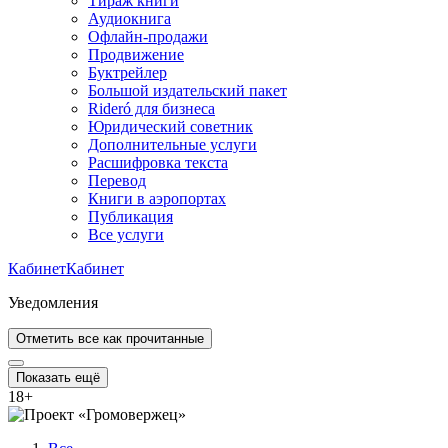
Тираж книги
Аудиокнига
Офлайн-продажи
Продвижение
Буктрейлер
Большой издательский пакет
Rideró для бизнеса
Юридический советник
Дополнительные услуги
Расшифровка текста
Перевод
Книги в аэропортах
Публикация
Все услуги
Кабинет
Кабинет
Уведомления
Отметить все как прочитанные
Показать ещё
18
+