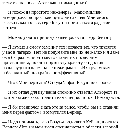
тоже из их числа. А это ваши помощники?
— Я похож на простого инженера? -Максимилиан
игнорировал вопрос, как будто не слышал-Мне много
рассказывали о вас, герр Браун и признаться я рад этой
встречи.
— Можно узнать причину вашей радости, герр Кейгнц
— Я думаю я смогу заменит тех несчастных, что трудятся
у вас в лагерях. Нет не подумайте мне их не жалко и я даже
был бы рад, если это место станет их последним
пристанищем, но они портят эту красоту-он достал
из нагрудного кармана чертежи ракеты.-Их труд может
и бесплатный, но крайне не эффективный…
— Что?!Мои чертежи? Откуда?! -фон Браун побагровел
— Я их отдал для изучения-спокойно ответил Альбрехт-И
потом вы же сказали найти вам специалистов. Пожалуйста.
— Я бы предпочел знать это за ранее, чтобы вы не ставили
меня перед фактом! -возмутился Вернер.
— Надо понимать, герр Браун-продолжил Кейгнц и отвлек
Вернера-Что я и мои люди специалисты в области ядерной