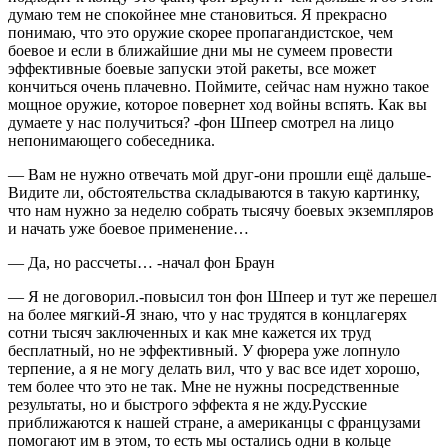
думаю тем не спокойнее мне становиться. Я прекрасно
понимаю, что это оружие скорее пропагандистское, чем
боевое и если в ближайшие дни мы не сумеем провести
эффективные боевые запуски этой ракеты, все может
кончиться очень плачевно. Поймите, сейчас нам нужно такое
мощное оружие, которое повернет ход войны вспять. Как вы
думаете у нас получиться? -фон Шпеер смотрел на лицо
непонимающего собеседника.
— Вам не нужно отвечать мой друг-они прошли ещё дальше-
Видите ли, обстоятельства складываются в такую картинку,
что нам нужно за неделю собрать тысячу боевых экземпляров
и начать уже боевое применение…
— Да, но рассчеты… -начал фон Браун
— Я не договорил.-повысил тон фон Шпеер и тут же перешел
на более мягкий-Я знаю, что у нас трудятся в концлагерях
сотни тысяч заключенных и как мне кажется их труд
бесплатный, но не эффективный. У фюрера уже лопнуло
терпение, а я не могу делать вил, что у вас все идет хорошо,
тем более что это не так. Мне не нужны посредственные
результаты, но и быстрого эффекта я не жду.Русские
приближаются к нашей стране, а
америк
анцы с французами
помогают им в этом, то есть мы остались одни в кольце