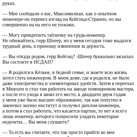
руках.
— Мне сообщали о вас, Максимилиан, как о опытном
инженере-он перевел взгляд на Кейгнца-Странно, но вы
совершенно на на него не похожи.
— Могу прикрепить табличку на грудь-инженер.
Не обижайтесь, герр Шпеер, но у меня сегодня тоже выдался
трудный день, я приношу извинения за дерзость.
— Вы откуда родом, герр Кейгнц? -Шпеер буквально засыпал-
Вы состоите в НСДАП?
— Я родился в Кёльне, в бедной семье, и знаете всю жизнь
хотел стать инженером. В моем доме, где я родился, не было
даже электричества и элементарных удобств. Затем я переехал
в Мюнхен и стал там работать на заводе помощником мастера,
а после его ухода я занял его место, к двадцати двум годам
у меня уже было высшее образование, так как попутно я
закончил заочно институт и получил диплом инженера,
а потом я стал работать, что касается партии, то нет я всего
лишь инженер, которого попросили уладить некоторые
недочеты… Вы меня слушаете?
— То есть вы считаете, что так просто прийти ко мне