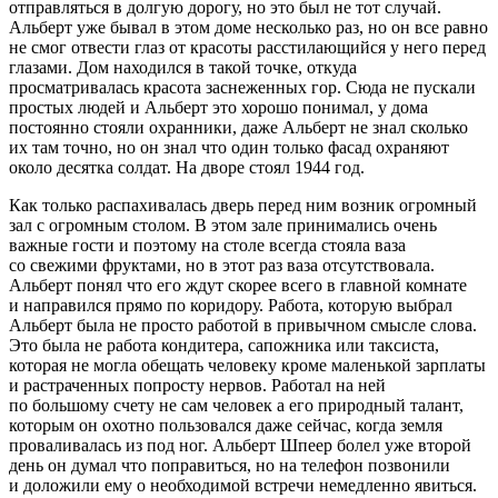
отправляться в долгую дорогу, но это был не тот случай.
Альберт уже бывал в этом доме несколько раз, но он все равно
не смог отвести глаз от красоты расстилающийся у него перед
глазами. Дом находился в такой точке, откуда
просматривалась красота заснеженных гор. Сюда не пускали
простых людей и Альберт это хорошо понимал, у дома
постоянно стояли охранники, даже Альберт не знал сколько
их там точно, но он знал что один только фасад охраняют
около десятка солдат. На дворе стоял 1944 год.
Как только распахивалась дверь перед ним возник огромный
зал с огромным столом. В этом зале принимались очень
важные гости и поэтому на столе всегда стояла ваза
со свежими фруктами, но в этот раз ваза отсутствовала.
Альберт понял что его ждут скорее всего в главной комнате
и направился прямо по коридору. Работа, которую выбрал
Альберт была не просто работой в привычном смысле слова.
Это была не работа кондитера, сапожника или таксиста,
которая не могла обещать человеку кроме маленькой зарплаты
и растраченных попросту нервов. Работал на ней
по большому счету не сам человек а его природный талант,
которым он охотно пользовался даже сейчас, когда земля
проваливалась из под ног. Альберт Шпеер болел уже второй
день он думал что поправиться, но на телефон позвонили
и доложили ему о необходимой встречи немедленно явиться.