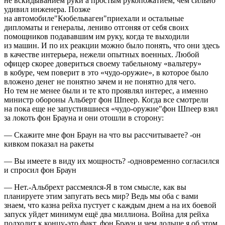
не вскидыванием руки а простым рукопожатием, чем сильно
удивил инженера. Позже
на автомобиле"Кюбельваген"приехали и остальные
дипломаты и генералы, лениво отгоняя от себя своих
помощников подававшим им руку, когда те выходили
из машин. И по их реакции можно было понять, что они здесь
в качестве интерьера, нежели опытных военных. Любой
офицер скорее довериться своему табельному «вальтеру»
в кобуре, чем поверит в это «чудо-оружие», в которое было
вложено денег не понятно зачем и не понятно для чего.
Но тем не менее были и те кто проявлял интерес, а именно
министр обороны Альберт фон Шпеер. Когда все смотрели
на пока еще не запустившиеся «чудо-оружие"фон Шпеер взял
за локоть фон Брауна и они отошли в сторону:
— Скажите мне фон Браун на что вы рассчитываете? -он
кивком показал на ракеты
— Вы имеете в виду их мощность? -одновременно согласился
и спросил фон Браун
— Нет.-Альбрехт рассмеялся-Я в том смысле, как вы
планируете этим запугать весь мир? Ведь мы оба с вами
знаем, что казна рейха пустует с каждым днем а на их боевой
запуск уйдет минимум ещё два миллиона. Война для рейха
подходит к концу-это факт, фон Браун и чем дольше я об этом