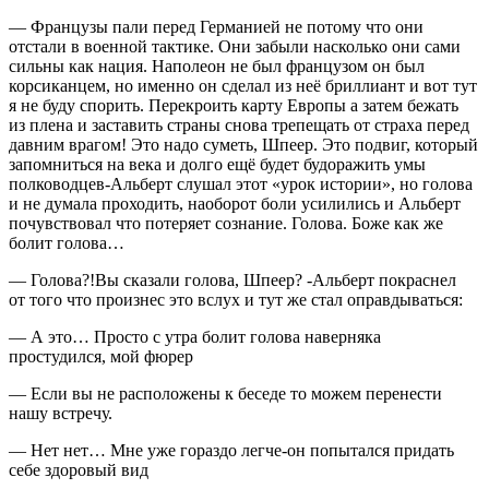
— Французы пали перед Германией не потому что они
отстали в военной тактике. Они забыли насколько они сами
сильны как нация. Наполеон не был французом он был
корсиканцем, но именно он сделал из неё бриллиант и вот тут
я не буду спорить. Перекроить карту Европы а затем бежать
из плена и заставить страны снова трепещать от страха перед
давним врагом! Это надо суметь, Шпеер. Это подвиг, который
запомниться на века и долго ещё будет будоражить умы
полководцев-Альберт слушал этот «урок истории», но голова
и не думала проходить, наоборот боли усилились и Альберт
почувствовал что потеряет сознание. Голова. Боже как же
болит голова…
— Голова?!Вы сказали голова, Шпеер? -Альберт покраснел
от того что произнес это вслух и тут же стал оправдываться:
— А это… Просто с утра болит голова наверняка
простудился, мой фюрер
— Если вы не расположены к беседе то можем перенести
нашу встречу.
— Нет нет… Мне уже гораздо легче-он попытался придать
себе здоровый вид