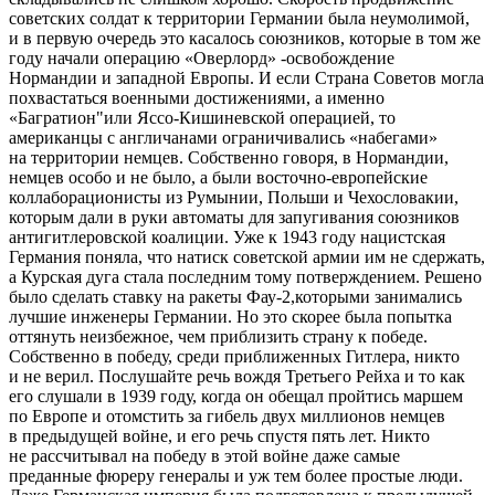
советских солдат к территории Германии была неумолимой,
и в первую очередь это касалось союзников, которые в том же
году начали операцию «Оверлорд» -освобождение
Нормандии и западной Европы. И если Страна Советов могла
похвастаться военными достижениями, а именно
«Багратион"или Яссо-Кишиневской операцией, то
америк
анцы с англичанами ограничивались «набегами»
на территории немцев. Собственно говоря, в Нормандии,
немцев особо и не было, а были восточно-европейские
коллаборационисты из Румынии, Польши и Чехословакии,
которым дали в руки автоматы для запугивания союзников
анти
гитлер
овской коалиции. Уже к 1943 году
нацис
тская
Германия поняла, что натиск советской армии им не сдержать,
а Курская дуга стала последним тому потверждением. Решено
было сделать ставку на ракеты Фау-2,которыми занимались
лучшие инженеры Германии. Но это скорее была попытка
оттянуть неизбежное, чем приблизить страну к победе.
Собственно в победу, среди приближенных
Гитлер
а, никто
и не верил. Послушайте речь вождя Третьего Рейха и то как
его слушали в 1939 году, когда он обещал пройтись маршем
по Европе и отомстить за гибель двух миллионов немцев
в предыдущей войне, и его речь спустя пять лет. Никто
не рассчитывал на победу в этой войне даже самые
преданные фюреру генералы и уж тем более простые люди.