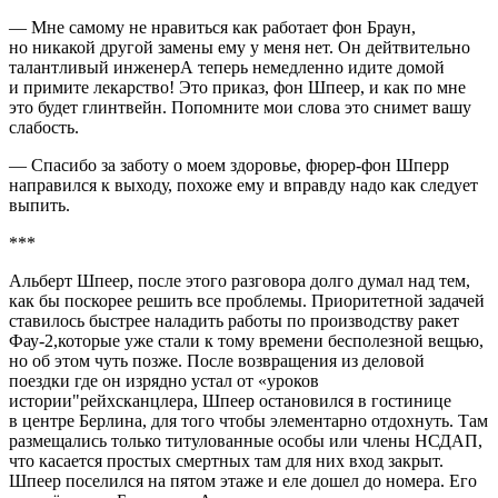
— Мне самому не нравиться как работает фон Браун,
но никакой другой замены ему у меня нет. Он дейтвительно
талантливый инженерА теперь немедленно идите домой
и примите лекарство! Это приказ, фон Шпеер, и как по мне
это будет глинтвейн. Попомните мои слова это снимет вашу
слабость.
— Спасибо за заботу о моем здоровье, фюрер-фон Шперр
направился к выходу, похоже ему и вправду надо как следует
выпить.
***
Альберт Шпеер, после этого разговора долго думал над тем,
как бы поскорее решить все проблемы. Приоритетной задачей
ставилось быстрее наладить работы по производству ракет
Фау-2,которые уже стали к тому времени бесполезной вещью,
но об этом чуть позже. После возвращения из деловой
поездки где он изрядно устал от «уроков
истории"рейхсканцлера, Шпеер остановился в гостинице
в центре Берлина, для того чтобы элементарно отдохнуть. Там
размещались только титулованные особы или
член
ы НСДАП,
что касается простых смертных там для них вход закрыт.
Шпеер поселился на пятом этаже и еле дошел до номера. Его