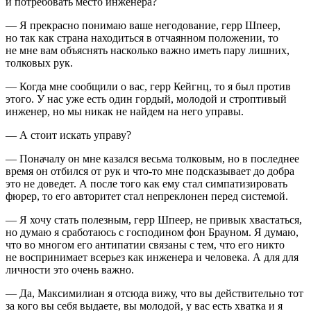
и потребовать место инженера?
— Я прекрасно понимаю ваше негодование, герр Шпеер,
но так как страна находиться в отчаянном положении, то
не мне вам объяснять насколько важно иметь пару лишних,
толковых рук.
— Когда мне сообщили о вас, герр Кейгнц, то я был против
этого. У нас уже есть один гордый, молодой и строптивый
инженер, но мы никак не найдем на него управы.
— А стоит искать управу?
— Поначалу он мне казался весьма толковым, но в последнее
время он отбился от рук и что-то мне подсказывает до добра
это не доведет. А после того как ему стал симпатизировать
фюрер, то его авторитет стал непреклонен перед системой.
— Я хочу стать полезным, герр Шпеер, не привык хвастаться,
но думаю я сработаюсь с господином фон Брауном. Я думаю,
что во многом его антипатии связаны с тем, что его никто
не воспринимает всерьез как инженера и человека. А для для
личности это очень важно.
— Да, Максимилиан я отсюда вижу, что вы действительно тот
за кого вы себя выдаете, вы молодой, у вас есть хватка и я