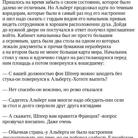
Пришлось на время забыть о своем состоянии, которое было
далеко не отличным. Но Альберт продолжал идти по темным
коридорам, которые были в самый раз под его настроение
и шел надо сказать с гордым видом его начальник привык
видеть сотрудников в хорошем расположении духа. Дойдя
до нужной двери он постучался в ответ получил приглашение
войти. Кабинет начальника был не просто большим
а огромным, здесь были два стола на одном из которых
лежали документы и прочая бумажная неразбериха
а на втором была не менее большая карта мира. Начальник
стоял у окна и вдумчиво глядел на расстилающуюся перед
ним площадь а потом повернулся к вошедшему:
— С вашей должностью фон Шпеер можно заходить без
стука-он повернулся к Альберту.-Хотите выпить?
— Нет спасибо-он вежливо, но резко отказался
— Садитесь Альберт нам многое надо обсудить-они сели
за стол и долго сверлили друг друга взглядами
— А скажите, Шпеер вам нравится Франция? -вопрос
прозвучал внезапно. Даже очень
— Обычная страна.-у Альберта не было настроения
дисскутировать эту тему, но он поборол слабость-Елисейские