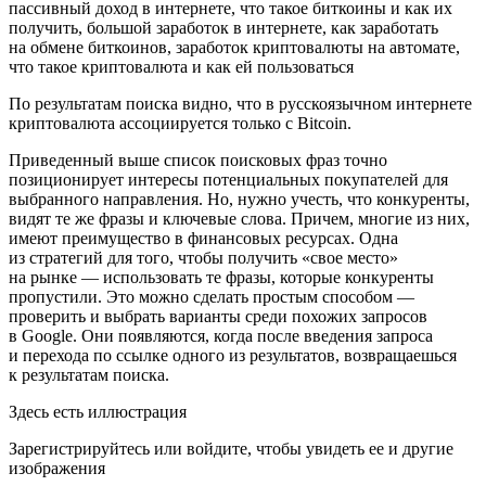
пассивный
доход
в
интернете, что
такое
биткоины
и
как
их
получить, большой
заработок
в
интернете, как
заработать
на
обмене
биткоинов, заработок
криптовалюты
на
автомате,
что
такое
криптовалюта
и
как
ей
пользоваться
По результатам поиска видно, что в русскоязычном интернете
криптовалюта ассоциируется только с Bitcoin.
Приведенный выше список поисковых фраз точно
позиционирует интересы потенциальных покупателей для
выбранного направления. Но, нужно учесть, что конкуренты,
видят те же фразы и ключевые слова. Причем, многие из них,
имеют преимущество в финансовых ресурсах. Одна
из стратегий для того, чтобы получить «свое место»
на рынке — использовать те фразы, которые конкуренты
пропустили. Это можно сделать простым способом —
проверить и выбрать варианты среди похожих запросов
в Google. Они появляются, когда после введения запроса
и перехода по ссылке одного из результатов, возвращаешься
к результатам поиска.
Здесь есть иллюстрация
Зарегистрируйтесь или войдите, чтобы увидеть ее и другие
изображения