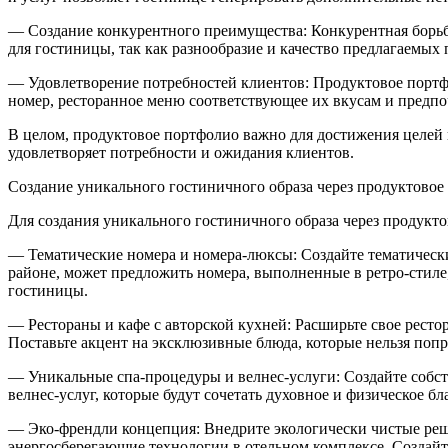
— Создание конкурентного преимущества: Конкурентная борь
для гостиницы, так как разнообразие и качество предлагаемых
— Удовлетворение потребностей клиентов: Продуктовое портф
номер, ресторанное меню соответствующее их вкусам и предпо
В целом, продуктовое портфолио важно для достижения целей 
удовлетворяет потребности и ожидания клиентов.
Создание уникального гостиничного образа через продуктовое
Для создания уникального гостиничного образа через продукт
— Тематические номера и номера-люксы: Создайте тематически
районе, может предложить номера, выполненные в ретро-стил
гостиницы.
— Рестораны и кафе с авторской кухней: Расширьте свое рест
Поставьте акцент на эксклюзивные блюда, которые нельзя попр
— Уникальные спа-процедуры и велнес-услуги: Создайте собст
велнес-услуг, которые будут сочетать духовное и физическое 
— Эко-френдли концепция: Внедрите экологически чистые реше
энергосберегающие технологии в отельном комплексе. Создайте