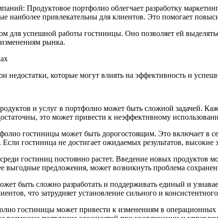
аний: Продуктовое портфолио облегчает разработку маркетинг
рые наиболее привлекательны для клиентов. Это помогает повыс
м для успешной работы гостиницы. Оно позволяет ей выделятьс
 изменениям рынка.
цах
и недостатки, которые могут влиять на эффективность и успешн
одуктов и услуг в портфолио может быть сложной задачей. Каж
достаточны, это может привести к неэффективному использовани
фолио гостиницы может быть дорогостоящим. Это включает в се
 Если гостиница не достигает ожидаемых результатов, высокие з
среди гостиниц постоянно растет. Введение новых продуктов мо
ее выгодные предложения, может возникнуть проблема сохранен
жет быть сложно разработать и поддерживать единый и узнава
ентов, что затрудняет установление сильного и консистентного
олио гостиницы может привести к изменениям в операционных п