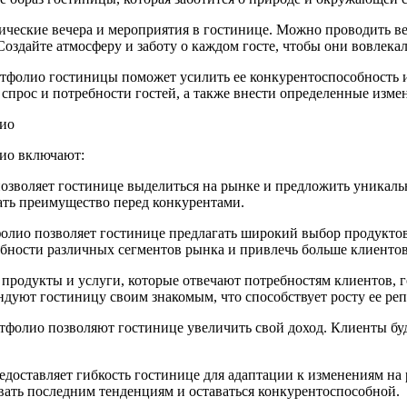
ческие вечера и мероприятия в гостинице. Можно проводить ве
Создайте атмосферу и заботу о каждом госте, чтобы они вовлека
тфолио гостиницы поможет усилить ее конкурентоспособность и 
спрос и потребности гостей, а также внести определенные изме
лио
ио включают:
зволяет гостинице выделиться на рынке и предложить уникальн
вать преимущество перед конкурентами.
лио позволяет гостинице предлагать широкий выбор продуктов 
ебности различных сегментов рынка и привлечь больше клиентов
продукты и услуги, которые отвечают потребностям клиентов, 
ндуют гостиницу своим знакомым, что способствует росту ее ре
тфолио позволяют гостинице увеличить свой доход. Клиенты буду
доставляет гибкость гостинице для адаптации к изменениям на
вать последним тенденциям и оставаться конкурентоспособной.