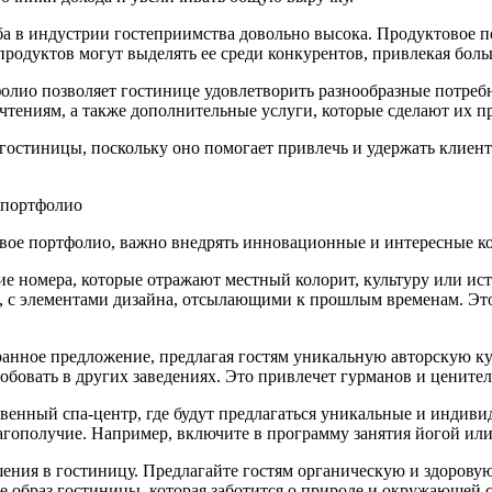
ба в индустрии гостеприимства довольно высока. Продуктовое
 продуктов могут выделять ее среди конкурентов, привлекая боль
олио позволяет гостинице удовлетворить разнообразные потре
чтениям, а также дополнительные услуги, которые сделают их 
гостиницы, поскольку оно помогает привлечь и удержать клиент
 портфолио
овое портфолио, важно внедрять инновационные и интересные ко
е номера, которые отражают местный колорит, культуру или ис
е, с элементами дизайна, отсылающими к прошлым временам. Эт
оранное предложение, предлагая гостям уникальную авторскую к
обовать в других заведениях. Это привлечет гурманов и цените
венный спа-центр, где будут предлагаться уникальные и индиви
благополучие. Например, включите в программу занятия йогой ил
ния в гостиницу. Предлагайте гостям органическую и здоровую 
 образ гостиницы, которая заботится о природе и окружающей с