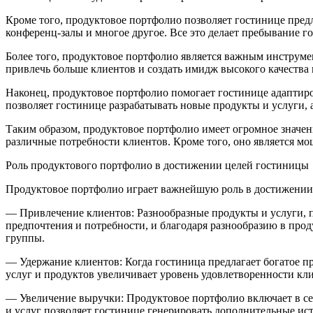
Кроме того, продуктовое портфолио позволяет гостинице предл
конференц-залы и многое другое. Все это делает пребывание 
Более того, продуктовое портфолио является важным инструм
привлечь больше клиентов и создать имидж высокого качества 
Наконец, продуктовое портфолио помогает гостинице адаптиро
позволяет гостинице разрабатывать новые продукты и услуги,
Таким образом, продуктовое портфолио имеет огромное значени
различные потребности клиентов. Кроме того, оно является 
Роль продуктового портфолио в достижении целей гостиницы
Продуктовое портфолио играет важнейшую роль в достижении 
— Привлечение клиентов: Разнообразные продукты и услуги, 
предпочтения и потребности, и благодаря разнообразию в про
группы.
— Удержание клиентов: Когда гостиница предлагает богатое п
услуг и продуктов увеличивает уровень удовлетворенности кли
— Увеличение выручки: Продуктовое портфолио включает в себ
и услуг позволяет гостинице генерировать дополнительные ис