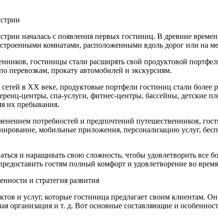
устрии
трии началась с появления первых гостиниц. В древние времен
строенными комнатами, расположенными вдоль дорог или на ме
енников, гостиницы стали расширять свой продуктовой портфел
по перевозкам, прокату автомобилей и экскурсиям.
 сетей в XX веке, продуктовые портфели гостиниц стали более
еренц-центры, спа-услуги, фитнес-центры, бассейны, детские пл
мя их пребывания.
зменением потребностей и предпочтений путешественников, го
онирование, мобильные приложения, персонализацию услуг, бес
ться и наращивать свою сложность, чтобы удовлетворить все б
 предоставить гостям полный комфорт и удовлетворение во врем
енности и стратегия развития
ов и услуг, которые гостиница предлагает своим клиентам. Он 
ная организация и т. д. Вот основные составляющие и особенно