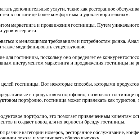
агать дополнительные услуги, такие как ресторанное обслужива
гостей в гостинице более комфортным и удовлетворительным.
ентом маркетинга и продвижения гостиницы. Путем уникального
и уровня сервиса.
ваться к меняющимся требованиям и потребностям рынка. Анали
 а также модифицировать существующие.
е для гостиницы, поскольку оно определяет ее конкурентоспосо
мощным инструментом маркетинга и продвижения гостиницы на р
целей гостиницы. Вот некоторые способы, которыми продуктово
предлагаемые в продуктовом портфолио, позволяют гостинице п
дуктовом портфолио, гостиница может привлекать как туристов,
родуктовое портфолио, это помогает привлеченным клиентам ос
ентов и создает повод для их верности бренду гостиницы.
я разные категории номеров, ресторанное обслуживание, конфер
точники дохода и увеличивать общую выручку.