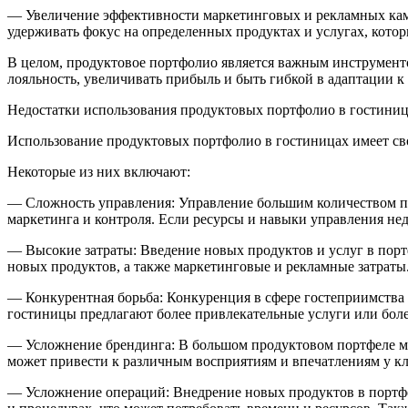
— Увеличение эффективности маркетинговых и рекламных камп
удерживать фокус на определенных продуктах и услугах, кото
В целом, продуктовое портфолио является важным инструменто
лояльность, увеличивать прибыль и быть гибкой в адаптации к
Недостатки использования продуктовых портфолио в гостини
Использование продуктовых портфолио в гостиницах имеет сво
Некоторые из них включают:
— Сложность управления: Управление большим количеством пр
маркетинга и контроля. Если ресурсы и навыки управления не
— Высокие затраты: Введение новых продуктов и услуг в порт
новых продуктов, а также маркетинговые и рекламные затраты.
— Конкурентная борьба: Конкуренция в сфере гостеприимства 
гостиницы предлагают более привлекательные услуги или бол
— Усложнение брендинга: В большом продуктовом портфеле мо
может привести к различным восприятиям и впечатлениям у кли
— Усложнение операций: Внедрение новых продуктов в портф