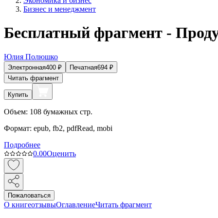
Экономика и бизнес
Бизнес и менеджмент
Бесплатный фрагмент - Прод
Юлия Полюшко
Электронная
400
₽
Печатная
694
₽
Читать фрагмент
Купить
Объем:
108
бумажных стр.
Формат:
epub, fb2, pdfRead, mobi
Подробнее
0.0
0
Оценить
Пожаловаться
О книге
отзывы
Оглавление
Читать фрагмент