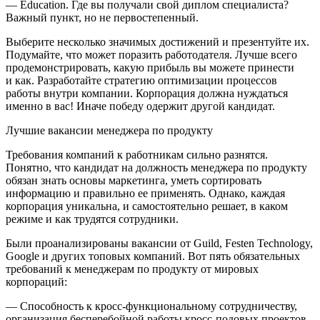
— Education. Где вы получали свой диплом специалиста?
Важный пункт, но не первостепенный.
Выберите несколько значимых достижений и презентуйте их.
Подумайте, что может поразить работодателя. Лучше всего
продемонстрировать, какую прибыль вы можете принести
и как. Разработайте стратегию оптимизации процессов
работы внутри компании. Корпорация должна нуждаться
именно в вас! Иначе победу одержит другой кан
дидат
.
Лучшие вакансии менеджера по продукту
Требования компаний к работникам сильно разнятся.
Понятно, что кан
дидат
на должность менеджера по продукту
обязан знать основы маркетинга, уметь сортировать
информацию и правильно ее применять. Однако, каждая
корпорация уникальна, и самостоятельно решает, в каком
режиме и как трудятся сотрудники.
Были проанализированы вакансии от Guild, Festen Techn
ol
ogy,
Google и других топовых компаний. Вот пять обязательных
требований к менеджерам по продукту от мировых
корпораций:
— Способность к кросс-функциональному сотрудничеству,
организация бесперебойной работы кросс-подовых проектов.