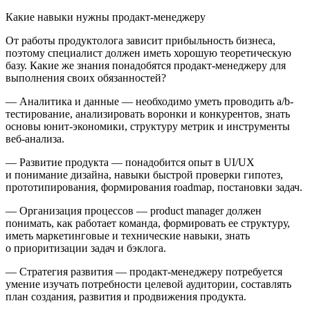
Какие навыки нужны продакт-менеджеру
От работы продуктолога зависит прибыльность бизнеса,
поэтому специалист должен иметь хорошую теоретическую
базу. Какие же знания понадобятся продакт-менеджеру для
выполнения своих обязанностей?
—
Аналитика и данные
— необходимо уметь проводить a/b-
тестирование, анализировать воронки и конкурентов, знать
основы юнит-экономики, структуру метрик и инструменты
веб-анализа.
—
Развитие продукта
— понадобится опыт в UI/UX
и пон
иман
ие дизайна, навыки быстрой проверки гипотез,
прототипирования, формирования roadmap, постановки задач.
—
Организация процессов
— product manager должен
понимать, как работает команда, формировать ее структуру,
иметь маркетинговые и технические навыки, знать
о приоритизации задач и бэклога.
—
Стратегия развития
— продакт-менеджеру потребуется
умение изучать потребности целевой аудитории, составлять
план создания, развития и продвижения продукта.