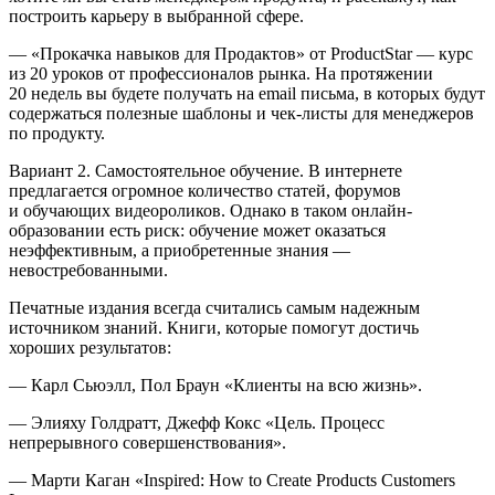
построить карьеру в выбранной сфере.
— «Прокачка навыков для Продактов» от ProductStar — курс
из 20 уроков от профессионалов рынка. На протяжении
20 недель вы будете получать на email письма, в которых будут
содержаться полезные шаблоны и чек-листы для менеджеров
по продукту.
Вариант 2. Самостоятельное обучение
. В инте
рне
те
предлагается огромное количество статей, форумов
и обучающих видеороликов. Однако в таком онлайн-
образовании есть риск: обучение может оказаться
неэффективным, а приобретенные знания —
невостребованными.
Печатные издания всегда считались самым надежным
источник
ом знаний. Книги, которые помогут достичь
хороших результатов:
—
Карл Сьюэлл, Пол Браун «Клиенты на всю жизнь».
—
Элияху Голдратт, Джефф
Кокс
«Цель. Процесс
непрерывного совершенствования».
—
Марти Каган «Inspired: How to Create Products Customers