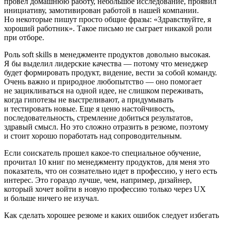
провел домашнюю работу, не
боль
шое исследование, проявил
инициативу, замотивирован работой в нашей компании.
Но некоторые пишут просто общие фразы: «Здравствуйте, я
хороший работник». Такое письмо не сыграет никакой роли
при отборе.
Роль soft skills в менеджменте продуктов довольно высокая.
Я бы выделил лидерские качества — потому что менеджер
будет формировать продукт, видение, вести за собой команду.
Очень важно и природное любопытство — оно помогает
не зацикливаться на одной идее, не слишком переживать,
когда гипотезы не выстреливают, а придумывать
и тестировать новые. Еще я ценю настойчивость,
последовательность, стремление добиться результатов,
здравый смысл. Но это сложно отразить в резюме, поэтому
и стоит хорошо поработать над сопроводительным.
Если соискатель прошел какое-то специальное обучение,
прочитал 10 книг по менеджменту продуктов, для меня это
показатель, что он сознательно идет в профессию, у него есть
интерес. Это гораздо лучше, чем, например, дизайнер,
который хочет войти в новую профессию только через UX
и
боль
ше ничего не изучал.
Как сделать хорошее резюме и каких ошибок следует избегать