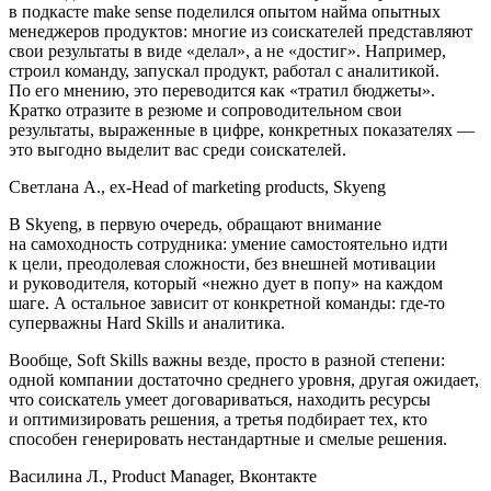
в подкасте make sense поделился опытом найма опытных
менеджеров продуктов:
многие из соискателей представляют
свои результаты в виде «делал», а не «достиг». Например,
строил команду, запускал продукт, работал с аналитикой.
По его мнению, это переводится как «тратил бюджеты».
Кратко отразите в резюме и сопроводительном свои
результаты, выраженные в цифре, конкретных показателях —
это выгодно выделит вас среди соискателей.
Светлана А., ex-Head of marketing products, Skyeng
В Skyeng, в первую очередь, обращают вн
иман
ие
на самоходность сотрудника: умение самостоятельно идти
к цели, преодолевая сложности, без внешней мотивации
и руководителя, который «нежно дует в попу» на каждом
шаге. А остальное зависит от конкретной команды: где-то
суперважны Hard Skills и аналитика.
Вообще, Soft Skills важны везде, просто в разной степени:
одной компании достаточно среднего уровня, другая ожидает,
что соискатель умеет договариваться, находить ресурсы
и оптимизировать решения, а третья подбирает тех, кто
способен генерировать нестандартные и смелые решения.
Василина Л., Product Manager, Вконтакте