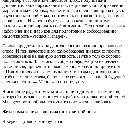
например в IT, не ниже middle. И плюс, получивший
дополнительное образование по специальности «Управление
маркетингом». Однако, маркетинг, это очень об
ширн
ая наука,
изучению которой можно посвятить не только 5 лет, но и всю
свою жизнь. И хорошо будет, если изначально понимать,
на чём сконцентрировать своё вн
иман
ие. Это позволит сузить
набор знаний и навыков для подготовки к собеседованию
на должность «Product Manager».
Сейчас предложения на данную специализацию превышают
спрос. И при качественном самообразовании можно пройти
собеседование на данную должность. Нужно только хорошо
подготовиться. Для этого, я собрал информацию из разных
источник
ов, провёл интервью с менеджерами по продуктам
в IT-компаниях и в фармкомпаниях, и создал данную книгу,
чтобы вам, читателям, было легче готовиться к своей будущей
специальности — Менеджер по продукту.
Я искренне рад, что моя книга станет одним из
источник
ов,
который поможет вам получить работу на должности «Product
Manager», которой вы посвятите свою жизнь с любовью.
Желаю вам успеха в достижении заветной цели!
Я верю — у вас всё получится!