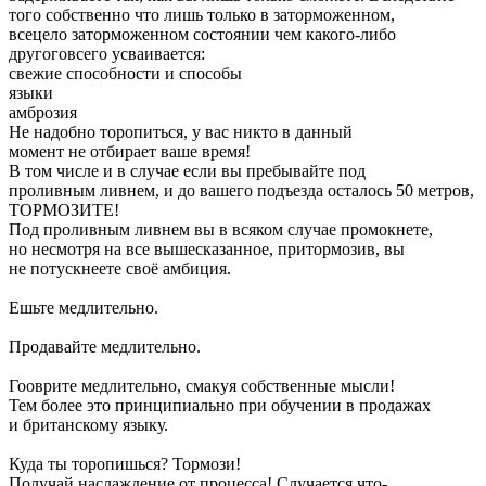
того собственно что лишь только в заторможенном,
всецело заторможенном состоянии чем какого-либо
другоговсего усваивается:
свежие способности и способы
языки
амброзия
Не надобно торопиться, у вас никто в данный
момент не отбирает ваше время!
В том числе и в случае если вы пребывайте под
проливным ливнем, и до вашего подъезда осталось 50 метров,
ТОРМОЗИТЕ!
Под проливным ливнем вы в всяком случае промокнете,
но несмотря на все вышесказанное, притормозив, вы
не потускнеете своё амбиция.
Ешьте медлительно.
Продавайте медлительно.
Гооврите медлительно, смакуя собственные мысли!
Тем более это принципиально при обучении в продажах
и британскому языку.
Куда ты торопишься? Тормози!
Получай наслаждение от процесса! Случается что-