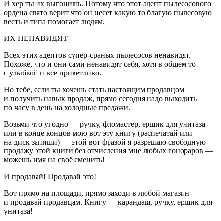
И хер ты их выгонишь. Потому что этот адепт пылесосового
ордена свято верит что он несет какую то благую пылесовую
весть и типа помогает людям.
ИХ НЕНАВИДЯТ
Всех этих адептов супер-сраных пылесосов ненавидят.
Похоже, что и они сами ненавидят себя, хотя в общем то
с улыбкой и все приветливо.
Но тебе, если ты хочешь стать настоящим продавцом
и получить навык продаж, прямо сегодня надо выходить
по часу в день на холодные продажи.
Возьми что угодно — ручку, фломастер, ершик для унитаза
или в конце концов мою вот эту книгу (распечатай или
на диск запиши) — этой вот фразой я разрешаю свободную
продажу этой книги без отчисления мне любых гонораров —
можешь имя на своё сменить!
И продавай! Продавай это!
Вот прямо на площади, прямо заходи в любой магазин
и продавай продавцам. Книгу — карандаш, ручку, ершик для
унитаза!