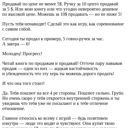
Продавай по цене не менее 5$. Ручку за 10 центо продавай
за 5 $. Или мою книгу или что угодно невероятно дешевое
по высокой цене. Можешь за 10$ продавать — но не ниже 5!
Пусть тебя ненавидят! Сделай это как игру, как соревнование
с самим собой.
Сегодня ты продал к примеру, 5 говно-ручек за час.
А завтра — 6!
Молодец! Прогресс!
Читай книги по продажам и продавай! Отточи пару навыков
продаж — один из них — аццкая настойчивость
и убежденность что эту херь ты можешь дорого продать!
И что она того стоит!
Да. Тебя пошлют на все 4 ре стороны. Пошлют сильно. Грубо.
Но очень скоро у тебя откроется внутренний стержень и ты
увидишь что тебя уже не посылают и к тебе отличное
отношение.
Главное относись ко всему с игрой — будь позитивен
изнутри — люди это видят и чувствуют. Они купят твою