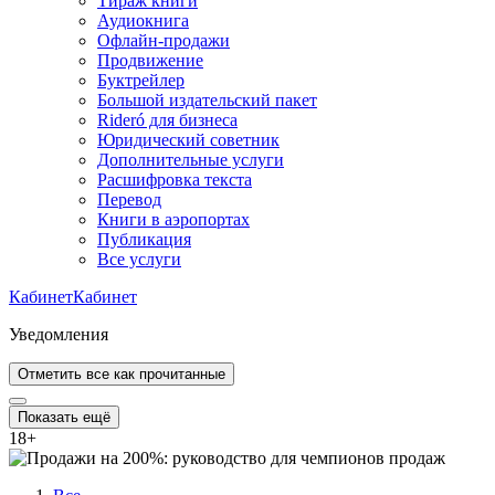
Тираж книги
Аудиокнига
Офлайн-продажи
Продвижение
Буктрейлер
Большой издательский пакет
Rideró для бизнеса
Юридический советник
Дополнительные услуги
Расшифровка текста
Перевод
Книги в аэропортах
Публикация
Все услуги
Кабинет
Кабинет
Уведомления
Отметить все как прочитанные
Показать ещё
18
+