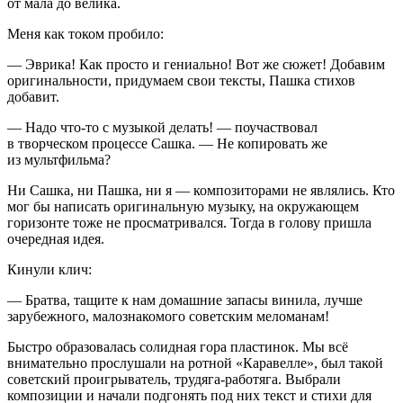
от мала до велика.
Меня как током пробило:
— Эврика! Как просто и гениально! Вот же сюжет! Добавим
оригинальности, придумаем свои тексты, Пашка стихов
добавит.
— Надо что-то с музыкой делать! — поучаствовал
в творческом процессе Сашка. — Не копировать же
из мультфильма?
Ни Сашка, ни Пашка, ни я — композиторами не являлись. Кто
мог бы написать оригинальную музыку, на окружающем
горизонте тоже не просматривался. Тогда в голову пришла
очередная идея.
Кинули клич:
— Братва, тащите к нам домашние запасы винила, лучше
зарубежного, малознакомого советским меломанам!
Быстро образовалась солидная гора пластинок. Мы всё
внимательно прослушали на ротной «Каравелле», был такой
советский проигрыватель, трудяга-работяга. Выбрали
композиции и начали подгонять под них текст и стихи для