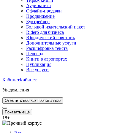
Тираж книги
Аудиокнига
Офлайн-продажи
Продвижение
Буктрейлер
Большой издательский пакет
Rideró для бизнеса
Юридический советник
Дополнительные услуги
Расшифровка текста
Перевод
Книги в аэропортах
Публикация
Все услуги
Кабинет
Кабинет
Уведомления
Отметить все как прочитанные
Показать ещё
18
+