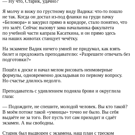
— Ну что, Старик, удачно?
Я молчу и вижу по грустному виду Вадика: что-то пошло
не так. Когда он достал из-под фланки на груди пачку
«Беломора» и за
курил
прямо в коридоре, стало понятно, что
это залёт. Сейчас вызовут зама начальника факультета
по учебной части капраза Касаткина, и он прямо здесь
на наших животах станцует чечётку.
На экзамене Вадик ничего умней не придумал, как взять
билет и предложить преподавателю: «Разрешите отвечать без
подготовки?»
Пошёл к доске и начал мелом рисовать неимоверные
формулы, одновременно докладывая по первому вопросу.
Но счастье длилось недолго.
Преподаватель с удивлением подняла брови и округлила
глаза:
— Подождите, не спешите, молодой человек. Вы кто такой?
В моём потоке такой «умницы» точно не было. Вы себя
выдаёте не за того. Вот пусть тот сам приходит и сдаёт
экзамен. А вы свободны.
Старик был выдворен с экзамена, наш план с треском