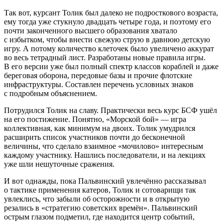
Так вот, курсант Толик был далеко не
подрост
кового возраста,
ему тогда уже стукнуло двадцать четыре года, и поэтому его
почти законченного высшего образования хватало
с избытком, чтобы внести свежую струю в давнюю детскую
игру. А потому количество клеточек было увеличено аккурат
во весь тетрадный лист. Разработаны новые правила игры.
В его версии уже был полный спектр классов кораблей и даже
береговая оборона, передовые базы и прочие флотские
инфраструктуры. Составлен перечень условных знаков
с подробным объяснением.
Потрудился Толик на славу. Практически весь курс БСФ ушёл
на его постижение. Понятно, «Морской бой» — игра
коллективная, как минимум на двоих. Толик умудрился
расширить список участников почти до бесконечной
величины, что сделало взаимное «мочилово» интересным
каждому участнику. Нашлись последователи, и на лекциях
уже шли нешуточные сражения.
И вот однажды, пока Пальвинский увлечённо рассказывал
о тактике применения катеров, Толик и сотоварищи так
увлеклись, что забыли об осторожности и в открытую
резались в «стратегию советских времён». Пальвинский
острым глазом подметил, где находится центр событий,