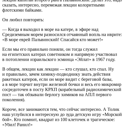
сказать, интересно, перемежая лекции колоритными
флотскими байками.
Он любил повторять:
— Когда я выходил в море на катере, в эфире над
Средиземным морем разносился отчаянный вопль на иврите:
«В море
еврей
Пальвинский! Спасайся кто может!»
Если мы его правильно поняли, он тогда служил
на египетских катерах советником и напрямую участвовал
в потоплении израильского эсминца «Эйлат» в 1967 году.
В общем, лекции как лекции — кто слушал, кто спал. Ну
и правильно, зачем химику-подводнику знать действия
ракетных катеров, если он море видит с береговой базы,
а в море торчит внутри железной бочки и весь его микромир
сосредоточен в посту КРХП (корабельный радиохимический
пост — так обзывали берлогу химиков на АПЛ первого
поколения).
Короче, все занимаются тем, что сейчас интересно. А Толик
наш углубился в интересную до зуда детскую игру «Морской
бой». Кто помнит, квадрат из 100 клеточек и трагическое:
«Убил! Ранил!»