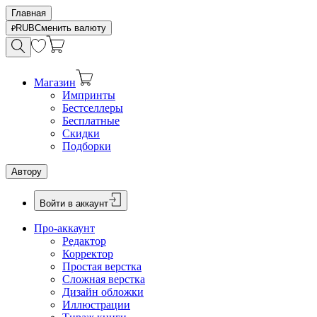
Главная
RUB
Сменить валюту
Магазин
Импринты
Бестселлеры
Бесплатные
Скидки
Подборки
Автору
Войти в аккаунт
Про-аккаунт
Редактор
Корректор
Простая верстка
Сложная верстка
Дизайн обложки
Иллюстрации