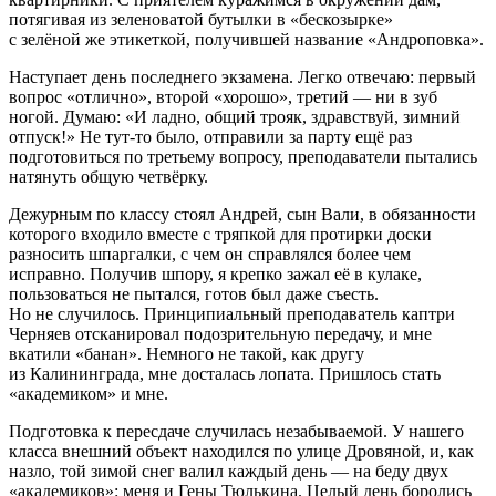
потягивая из зеленоватой бутылки в «бескозырке»
с зелёной же этикеткой, получившей название «Андроповка».
Наступает день последнего экзамена. Легко отвечаю: первый
вопрос «отлично», второй «хорошо», третий — ни в зуб
ногой. Думаю: «И ладно, общий трояк, здравствуй, зимний
отпуск!» Не тут-то было, отправили за парту ещё раз
подготовиться по третьему вопросу, преподаватели пытались
натянуть общую четвёрку.
Дежурным по классу стоял Андрей, сын Вали, в обязанности
которого входило вместе с тряпкой для протирки доски
разносить шпаргалки, с чем он справлялся более чем
исправно. Получив шпору, я крепко зажал её в кулаке,
пользоваться не пытался, готов был даже съесть.
Но не случилось. Принципиальный преподаватель каптри
Черняев отсканировал подозрительную передачу, и мне
вкатили «банан». Немного не такой, как другу
из Калининграда, мне досталась лопата. Пришлось стать
«академиком» и мне.
Подготовка к пересдаче случилась незабываемой. У нашего
класса внешний объект находился по улице Дровяной, и, как
назло, той зимой снег валил каждый день — на беду двух
«академиков»: меня и Гены Тюлькина. Целый день боролись