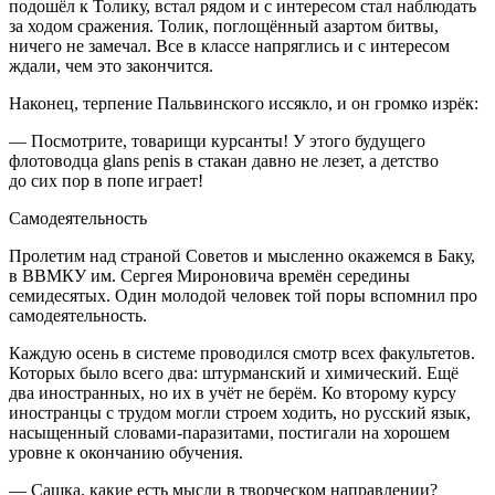
подошёл к Толику, встал рядом и с интересом стал наблюдать
за ходом сражения. Толик, поглощённый азартом битвы,
ничего не замечал. Все в классе напряглись и с интересом
ждали, чем это закончится.
Наконец, терпение Пальвинского иссякло, и он громко изрёк:
— Посмотрите, товарищи курсанты! У этого будущего
флотоводца glans penis в стакан давно не лезет, а детство
до сих пор в попе играет!
Самодеятельность
Пролетим над страной Советов и мысленно окажемся в Баку,
в ВВМКУ им. Сергея Мироновича времён середины
семидесятых. Один молодой человек той поры вспомнил про
самодеятельность.
Каждую осень в системе проводился смотр всех факультетов.
Которых было всего два: штурманский и химический. Ещё
два иностранных, но их в учёт не берём. Ко второму курсу
иностранцы с трудом могли строем ходить, но русский язык,
насыщенный словами-паразитами, постигали на хорошем
уровне к окончанию обучения.
— Сашка, какие есть мысли в творческом направлении?