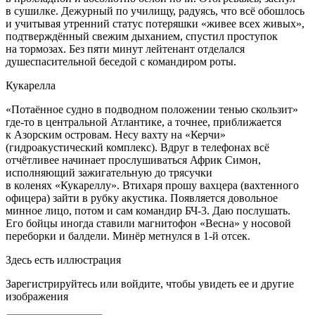
в сушилке. Дежурный по училищу, радуясь, что всё обошлось
и учитывая утренний статус потеряшки «живее всех живых»,
подтверждённый свежим дыханием, спустил проступок
на тормозах. Без пяти минут лейтенант отделался
душеспасительной беседой с командиром роты.
Кукарелла
«Потаённое судно в подводном положении тенью скользит»
где-то в центральной Атлантике, а точнее, приближается
к Азорским островам. Несу вахту на «Керчи»
(гидроакустический комплекс). Вдруг в телефонах всё
отчётливее начинает прослушиваться Африк Симон,
исполняющий зажигательную до тря
сучк
и
в коленях «Кукареллу». Втихаря прошу вахцера (вахтенного
офицера) зайти в рубку акустика. Появляется довольное
минное лицо, потом и сам командир БЧ-3. Даю послушать.
Его бойцы иногда ставили магнитофон «Весна» у носовой
переборки и балдели. Минёр метнулся в 1-й отсек.
Здесь есть иллюстрация
Зарегистрируйтесь или войдите, чтобы увидеть ее и другие
изображения