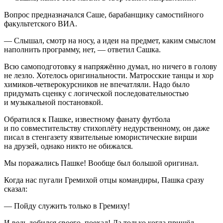
Вопрос предназначался Саше, барабанщику самостийного
факультетского ВИА.
— Слышал, смотр на носу, а идеи на предмет, каким смыслом
наполнить программу, нет, — ответил Сашка.
Всю самоподготовку я напряжённо думал, но ничего в голову
не лезло. Хотелось оригинальности. Матросские танцы и хор
химиков-четверокурсников не впечатляли. Надо было
придумать сценку с логической последовательностью
и музыкальной постановкой.
Обратился к Пашке, известному фанату футбола
и по совместительству стихоплёту недурственному, он даже
писал в стенгазету язвительные юмористические вирши
на друзей, однако никто не обижался.
Мы поражались Пашке! Вообще был большой оригинал.
Когда нас пугали Гремихой отцы командиры, Пашка сразу
сказал:
— Пойду служить только в Гремиху!
И ведь добился своего, поехал! Да только когда пришёл