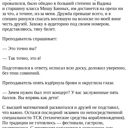
провалился, было обидно в большей степени за Вадика
и старшину класса Мишу Банных, им достанется на орехи ни
за что, а точнее, из-за меня. Дружба превыше всего, и я
спешно ринулся спасать висевшую на волоске по моей вине
честь друзей. Захожу в аудиторию под своим номером,
представляюсь, тяну билет.
Преподаватель спрашивает:
— Это точно вы?
— Так точно, это я!
Подготовился к ответу, исписал всю доску, доложил уверенно,
без тени сомнений.
Преподаватель опять вздёрнула брови и округлила глаза:
— Зачем нужен был этот концерт? У вас заслуженные пять
баллов. Вы впрямь как дети!
С высшей математикой расквитался и друзей не подставил,
что важно. Остался последний экзамен по непосредственной
специальности ТСК (технические средства кораблевождения).
По традиции не готовлюсь — фестивали, гастроли,
квартирники. С приятелем куражимся в окружении дам,