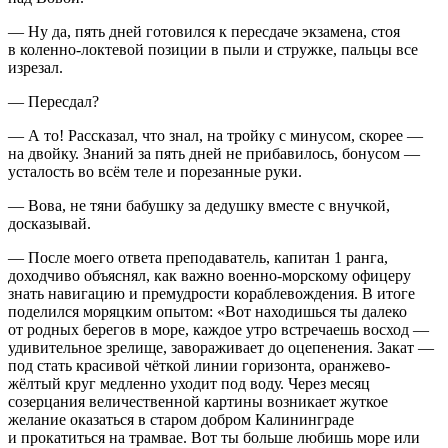
— Ну да, пять дней готовился к пересдаче экзамена, стоя
в коленно-локтевой позиции в пыли и стружке, пальцы все
изрезал.
— Пересдал?
— А то! Рассказал, что знал, на тройку с минусом, скорее —
на двойку. Знаний за пять дней не прибавилось, бонусом —
усталость во всём теле и порезанные руки.
— Вова, не тяни бабушку за дедушку вместе с внучкой,
досказывай.
— После моего ответа преподаватель, капитан 1 ранга,
доходчиво объяснял, как важно военно-морскому офицеру
знать навигацию и премудрости кораблевождения. В итоге
поделился моряцким опытом: «Вот находишься ты далеко
от родных берегов в море, каждое утро встречаешь восход —
удивительное зрелище, завораживает до оцепенения. Закат —
под стать красивой чёткой линии горизонта, оранжево-
жёлтый круг медленно уходит под воду. Через месяц
созерцания величественной картины возникает жуткое
желание оказаться в старом добром Калининграде
и прокатиться на трамвае. Вот ты больше любишь море или