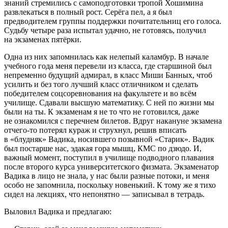
знаний стремились с самоподготовки тропой Хошимина
развлекаться в полный рост. Серёга пел, а я был
предводителем группы поддержки почитательниц его голоса.
Судьбу четыре раза испытал удачно, не готовясь, получил
на экзаменах пятёрки.
Одна из них запомнилась как нелепый каламбур. В начале
учебного года меня перевели из класса, где старшиной был
непременно будущий адмирал, в класс Миши Банных, чтоб
усилить и без того лучший класс отличником и сделать
победителем соцсоревнования на факультете и во всём
училище. Сдавали высшую математику. С ней по жизни мы
были на ты. К экзаменам я не то что не готовился, даже
не ознакомился с перечнем билетов. Вдруг накануне экзамена
отчего-то потерял кураж и струхнул, решив вписать
в «блудняк» Вадика, носившего позывной «Старик». Вадик
был постарше нас, эдакая гора мышц, КМС по дзюдо. И,
важный момент, поступил в училище подводного плавания
после второго курса университетского физмата. Экзаменатор
Вадика в лицо не знала, у нас были разные потоки, и меня
особо не запомнила, поскольку новенький. К тому же я тихо
сидел на лекциях, что непонятно — записывал в тетрадь.
Выловил Вадика и предлагаю: