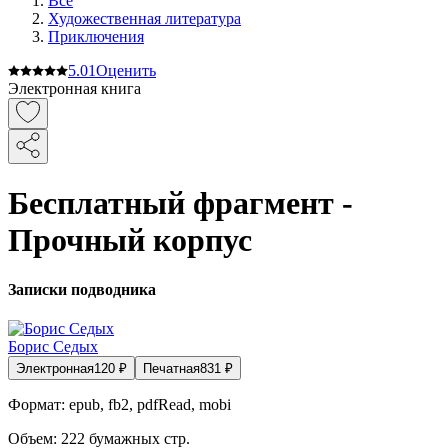
Все
Художественная литература
Приключения
5.0
1
Оценить
Электронная книга
Бесплатный фрагмент -
Прочный корпус
Записки подводника
Борис Седых
Электронная
120
₽
Печатная
831
₽
Формат:
epub, fb2, pdfRead, mobi
Объем:
222
бумажных стр.