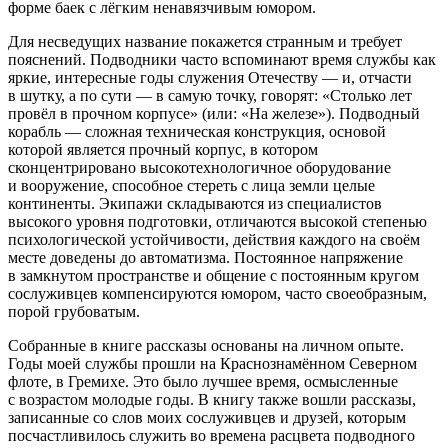
форме баек с лёгким ненавязчивым юмором.
Для несведущих название покажется странным и требует
пояснений. Подводники часто вспоминают время службы как
яркие, интересные годы служения Отечеству — и, отчасти
в шутку, а по сути — в самую точку, говорят: «Столько лет
провёл в прочном корпусе» (или: «На железе»). Подводный
корабль — сложная техническая конструкция, основой
которой является прочный корпус, в котором
сконцентрировано высокотехнологичное оборудование
и вооружение, способное стереть с лица земли целые
континенты. Экипажи складываются из специалистов
высокого уровня подготовки, отличаются высокой степенью
психологической устойчивости, действия каждого на своём
месте доведены до автоматизма. Постоянное напряжение
в замкнутом пространстве и общение с постоянным кругом
сослуживцев компенсируются юмором, часто своеобразным,
порой грубоватым.
Собранные в книге рассказы основаны на личном опыте.
Годы моей службы прошли на Краснознамённом Северном
флоте, в Гремихе. Это было лучшее время, осмысленные
с возрастом молодые годы. В книгу также вошли рассказы,
записанные со слов моих сослуживцев и друзей, которым
посчастливилось служить во времена расцвета подводного