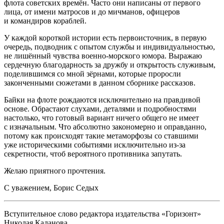
флота советских времён. Часто они написаны от первого
лица, от имени матросов и до мичманов, офицеров
и командиров кораблей.
У каждой короткой истории есть первоисточник, в первую
очередь, подводник с опытом службы и индивидуальностью,
не лишённый чувства военно-морского юмора. Выражаю
сердечную благодарность за дружбу и открытость служивым,
поделившимся со мной зёрнами, которые проросли
законченными сюжетами в данном сборнике рассказов.
Байки на флоте рождаются исключительно на правдивой
основе. Обрастают слухами, деталями и подробностями
настолько, что готовый вариант ничего общего не имеет
с изначальным. Что абсолютно закономерно и оправданно,
потому как происходят такие метаморфозы со ставшими
уже историческими событиями исключительно из-за
секретности, чтоб вероятного противника запутать.
Желаю приятного прочтения.
С уважением, Борис Седых
Вступительное слово редактора издательства «Горизонт»
Николая Каланова