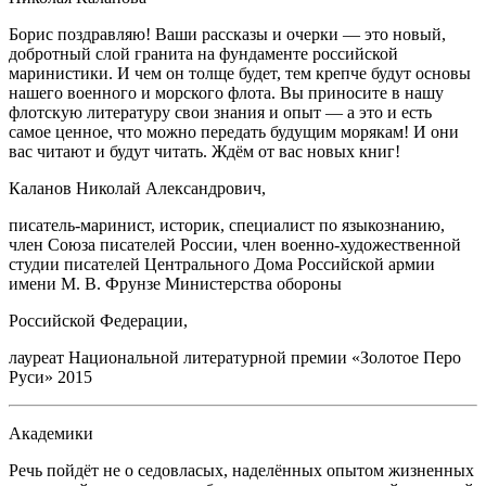
Борис поздравляю! Ваши рассказы и очерки — это новый,
добротный слой гранита на фундаменте
росс
ийской
маринистики. И чем он толще будет, тем крепче будут основы
нашего военного и морского флота. Вы приносите в нашу
флотскую литературу свои знания и опыт — а это и есть
самое ценное, что можно передать будущим морякам! И они
вас читают и будут читать. Ждём от вас новых книг!
Каланов Николай Александрович,
писатель-маринист, историк, специалист по языкознанию,
член Союза писателей Роcсии, член военно-художественной
студии писателей Центрального Дома
Росс
ийской армии
имени М. В. Фрунзе Министерства обороны
Росс
ийской Федерации,
лауреат
Нацио
нальной литературной премии «Золотое Перо
Руси» 2015
Академики
Речь пойдёт не о седовласых, наделённых опытом жизненных