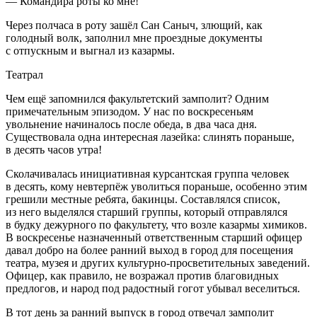
— Командира роты ко мне!
Через полчаса в роту зашёл Сан Саныч, злющий, как
голодный волк, заполнил мне проездные документы
с отпускным и выгнал из казармы.
Театрал
Чем ещё запомнился факультетский замполит? Одним
примечательным эпизодом. У нас по воскресеньям
увольнение начиналось после обеда, в два часа дня.
Существовала одна интересная лазейка: слинять пораньше,
в десять часов утра!
Сколачивалась инициативная курсантская группа человек
в десять, кому невтерпёж уволиться пораньше, особенно этим
грешили местные ребята, бакинцы. Составлялся список,
из него выделялся старший группы, который отправлялся
в будку дежурного по факультету, что возле казармы химиков.
В воскресенье назначенный ответственным старший офицер
давал добро на более ранний выход в город для посещения
театра, музея и других культурно-просветительных заведений.
Офицер, как правило, не возражал против благовидных
предлогов, и народ под радостный гогот убывал веселиться.
В тот день за ранний выпуск в город отвечал замполит