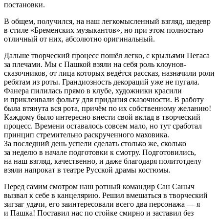
постановки.
В общем, получился, на наш легкомысленный взгляд, шедевр
в стиле «Бременских музыкантов», но при этом полностью
отличный от них, абсолютно оригинальный.
Дальше творческий процесс пошёл легко, с крыльями Пегаса
за плечами. Мы с Пашкой взяли на себя роль клоунов-
сказочников, от лица которых ведётся рассказ, назначили роли
ребятам из роты. Грандиозность декораций уже не пугала.
Фанера пилилась прямо в клубе, художники красили
и приклеивали фольгу для придания сказочности. В работу
была втянута вся рота, причём по их собственному желанию!
Каждому было интересно внести свой вклад в творческий
процесс. Времени оставалось совсем мало, но тут сработал
принцип стремительно раскрученного маховика.
За последний день успели сделать столько же, сколько
за неделю в начале подготовки к смотру. Подготовились,
на наш взгляд, качественно, и даже благодаря политотделу
взяли напрокат в театре Русской драмы костюмы.
Перед самим смотром наш ротный командир Сан Саныч
вызвал к себе в канцелярию. Решил вмешаться в творческий
зигзаг удачи, его заинтересовали всего два персонажа — я
и Пашка! Поставил нас по стойке смирно и заставил без