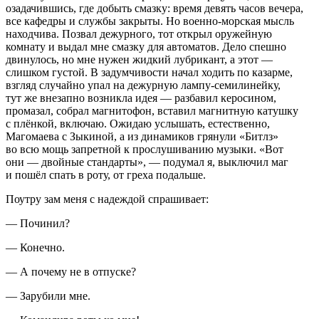
озадачившись, где добыть смазку: время девять часов вечера,
все кафедры и службы закрыты. Но военно-морская мысль
находчива. Позвал дежурного, тот открыл оружейную
комнату и выдал мне смазку для автоматов. Дело спешно
двинулось, но мне нужен жидкий лубрикант, а этот —
слишком густой. В задумчивости начал ходить по казарме,
взгляд случайно упал на дежурную лампу-семилинейку,
тут же внезапно возникла идея — разбавил керосином,
промазал, собрал магнитофон, вставил магнитную катушку
с плёнкой, включаю. Ожидаю услышать, естественно,
Магомаева с Зыкиной, а из динамиков грянули «Битлз»
во всю мощь запретной к прослушиванию музыки. «Вот
они — д
войн
ые стандарты», — подумал я, выключил маг
и пошёл спать в роту, от греха подальше.
Поутру зам меня с надеждой спрашивает:
— Починил?
— Конечно.
— А почему не в отпуске?
— Зарубили мне.