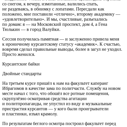
со снегом, к вечеру, измотанные, валились спать,
не раздеваясь, в обнимку с лопатами. Пересдали как
положено, мне поставили «отлично», второму академику —
«удовлетворительно». И мы, счастливые, разъехались
по домам: я — на Московский проспект, дом 4, а Гена
Тюлькин — в город Валуйки.
Сессия получилась памятная — и заслуженно привела меня
к ироничному курсантскому статусу «академик». К счастью,
вовремя сделал правильные выводы, более в загул не уходил.
Просто женился.
Курсантские байки
Д
войн
ые стандарты
На третьем курсе пришёл к нам на факультет каперанг
Ибрагимов в качестве зама по политчасти. Службу на новом
месте начал с того, что обошёл все ротные помещения,
скрупулёзно осматривая средства агитации
и политпропаганды, не упустил из виду и музыкальные
пристрастия курсантов — у кого были проигрыватели
и пластинки, изъял крамолу.
По результатам беглого осмотра построил факультет перед