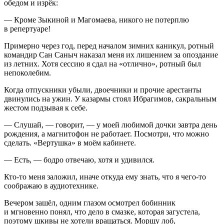
обедом и изрёк:
— Кроме Зыкиной и Магомаева, никого не потерплю
в репертуаре!
Примерно через год, перед началом зимних каникул, ротный
командир Сан Саныч наказал меня их лишением за опоздание
из
летн
их. Хотя сессию я сдал на «отлично», ротный был
непоколебим.
Когда отпускники убыли, двоечники и прочие арестанты
двинулись на ужин. У казармы стоял Ибрагимов, сакральным
жестом подзывая к себе.
— Слушай, — говорит, — у моей любимой дочки завтра день
рождения, а магнитофон не работает. Посмотри, что можно
сделать. «Вертушка» в моём кабинете.
— Есть, — бодро отвечаю, хотя и удивился.
Кто-то меня заложил, иначе откуда ему знать, что я чего-то
соображаю в аудиотехнике.
Вечером зашёл, одним глазом осмотрел бобинник
и мгновенно понял, что дело в смазке, которая загустела,
поэтому шкивы не хотели вращаться. Морщу лоб,