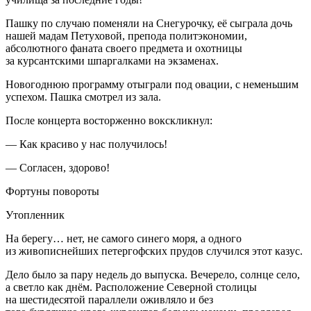
Пашку по случаю поменяли на Снегурочку, её сыграла дочь
нашей мадам Петуховой, препода политэкономии,
абсолютного фаната своего предмета и охотницы
за курсантскими шпаргалками на экзаменах.
Новогоднюю программу отыграли под овации, с неменьшим
успехом. Пашка смотрел из зала.
После концерта восторженно вокскликнул:
— Как красиво у нас получилось!
— Согласен, здорово!
Фортуны повороты
Утопленник
На берегу… нет, не самого синего моря, а одного
из живописнейших петергофских прудов случился этот казус.
Дело было за пару недель до выпуска. Вечерело, солнце село,
а светло как днём. Расположение Северной столицы
на шестидесятой параллели оживляло и без