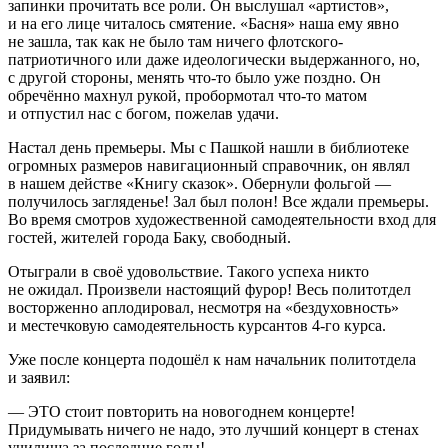
запинки прочитать все роли. Он выслушал «артистов»,
и на его лице читалось смятение. «Басня» наша ему явно
не зашла, так как не было там ничего флотского-
патриотичного или даже идеологически выдержанного, но,
с другой стороны, менять что-то было уже поздно. Он
обречённо махнул рукой, пробормотал что-то матом
и отпустил нас с богом, пожелав удачи.
Настал день премьеры. Мы с Пашкой нашли в библиотеке
огромных размеров навигационный справочник, он являл
в нашем действе «Книгу сказок». Обернули фольгой —
получилось загляденье! Зал был полон! Все ждали премьеры.
Во время смотров художественной самодеятельности вход для
гостей, жителей города Баку, свободный.
Отыграли в своё удовольствие. Такого успеха никто
не ожидал. Произвели настоящий фурор! Весь политотдел
восторженно аплодировал, несмотря на «бездуховность»
и местечковую самодеятельность курсантов 4-го курса.
Уже после концерта подошёл к нам начальник политотдела
и заявил:
— ЭТО стоит повторить на новогоднем концерте!
Придумывать ничего не надо, это лучший концерт в стенах
училища за последние годы!