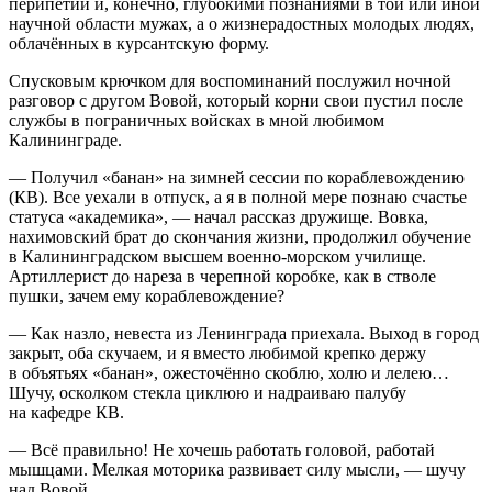
перипетий и, конечно, глубокими познаниями в той или иной
научной области мужах, а о жизнерадостных молодых людях,
облачённых в курсантскую форму.
Спусковым крючком для воспоминаний послужил ночной
разговор с другом Вовой, который корни свои пустил после
службы в пограничных войсках в мной любимом
Калининграде.
— Получил «банан» на зимней сессии по кораблевождению
(КВ). Все уехали в отпуск, а я в полной мере познаю счастье
статуса «академика», — начал рассказ дружище. Вовка,
нахимовский брат до скончания жизни, продолжил обучение
в Калининградском высшем военно-морском училище.
Артиллерист до нареза в черепной коробке, как в стволе
пушки, зачем ему кораблевождение?
— Как назло, невеста из Ленинграда приехала. Выход в город
закрыт, оба скучаем, и я вместо любимой крепко держу
в объятьях «банан», ожесточённо скоблю, холю и лелею…
Шучу, осколком стекла циклюю и надраиваю палубу
на кафедре КВ.
— Всё правильно! Не хочешь работать головой, работай
мышцами. Мелкая моторика развивает силу мысли, — шучу
над Вовой.