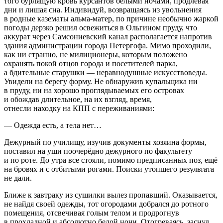
того бурлящую кровь курсантов белыми ночами, продлевая
дни и лишая сна. Индивидуй, возвращаясь из увольнения
в родные казематы альма-матер, по причине необычно жаркой
погоды дерзко решил освежиться в Ольгином пруду, что
аккурат через Самсониевский канал располагается напротив
здания администрации города Петергофа. Мимо проходили,
как ни странно, не милиционеры, которым положено
охранять покой отцов города и посетителей парка,
а бдительные старушки — неравнодушные искусствоведы.
Увидели на берегу форму. Не обнаружив купальщика ни
в пруду, ни на хорошо проглядываемых его островах
и обождав длительное, на их взгляд, время,
отнесли находку на КПП с переживаниями:
— Одежда есть, а тела нет…
Дежурный по училищу, изучив документы хозяина формы,
поставил на уши поочерёдно дежурного по факультету
и по роте. До утра все стояли, помимо предписанных поз, ещё
на бровях и с отбитыми рогами. Поиски утопшего результата
не дали.
Ближе к завтраку из сушилки вылез пропавший. Оказывается,
не найдя своей одежды, тот огородами добрался до ротного
помещения, отсвечивая голым телом и продрогнув
в прохладной и абсолютно белой ночи. Отогреваясь, заснул