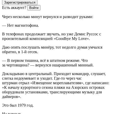
Зарегистрироваться
Есть аккаунт?
Войти
Через несколько минут вернулся и разводит руками:
— Нет магнитофона.
В телефонах продолжает звучать, но уже Демис Руссос c
пронзительной композицией «Goodbye My Love».
Даю опять послушать минёру, тот недолго думая умчался
обратно, в 1-й отсек.
— В первом тишина, всё в штатном режиме. Что
за чертовщина? — вернулся ошарашенный минный.
Докладываю в центральный. Приходит командир, слушает,
слегка недоумевает и уходит. Где-то через час
штурман отрыл «Извещение мореплавателям», где написано:
«К началу курортного сезона пляжи на Азорских островах
оборудовали установками, транслирующими музыку для
дайверов».
Это был 1979 год.
На равных