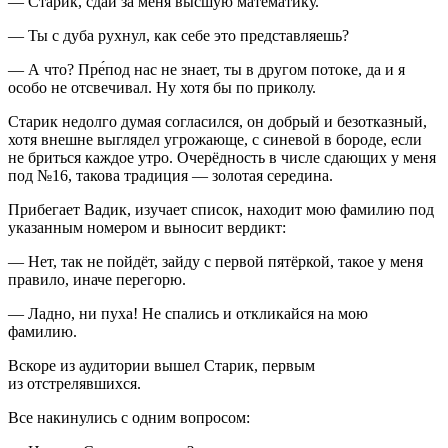
— Старик, сдай за меня высшую математику.
— Ты с дуба рухнул, как себе это представляешь?
— А что? Пре́под нас не знает, ты в другом потоке, да и я
особо не отсвечивал. Ну хотя бы по приколу.
Старик недолго думая согласился, он добрый и безотказный,
хотя внешне выглядел угрожающе, с синевой в бороде, если
не бриться каждое утро. Очерёдность в числе сдающих у меня
под №16, такова традиция — золотая середина.
Прибегает Вадик, изучает список, находит мою фамилию под
указанным номером и выносит вердикт:
— Нет, так не пойдёт, зайду с первой пятёркой, такое у меня
правило, иначе перегорю.
— Ладно, ни пуха! Не спались и откликайся на мою
фамилию.
Вскоре из аудитории вышел Старик, первым
из отстрелявшихся.
Все накинулись с одним вопросом: