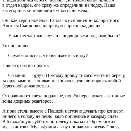
в отдел кадров, его сразу же определили на лодку. Паша
категорически подводником быть не желал.
Он, как герой новеллы Гайдая в исполнении колоритного
Алексея Смирнова, напрямую спросил кадровика:
— У вас несчастные случаи с подводными лодками были?
Тот не понял:
— Служба опасная, что вы имеете в виду?
Пашка ответил просто:
— Со мной — будут! Поэтому прошу тихого места на берегу,
за орденами и званиями не гоняюсь, удовлетворюсь любой
береговой должностью.
Отправили от греха подальше, пошёл перегружать активные
зоны ядерных реакторов.
А пока стали вместе с Пашкой натужно думать про концерт,
ничего в голову не лезло, вяло поплелись в казарму спать.
В ближайшую субботу по телеку показали «Бременских
музыкантов». Мультфильм сразу понравился всему Союзу