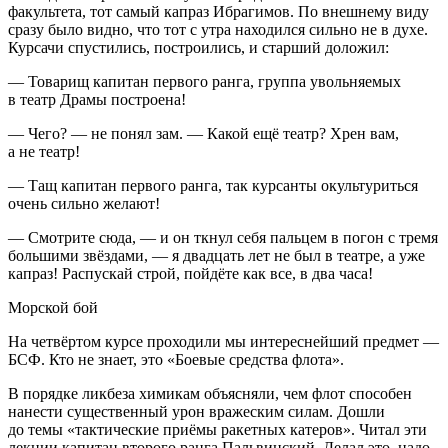
факультета, тот самый капраз Ибрагимов. По внешнему виду
сразу было видно, что тот с утра находился сильно не в духе.
Курсачи спустились, построились, и старший доложил:
— Товарищ капитан первого ранга, группа увольняемых
в театр Драмы построена!
— Чего? — не понял зам. — Какой ещё театр? Хрен вам,
а не театр!
— Тащ капитан первого ранга, так курсанты окультуриться
очень сильно желают!
— Смотрите сюда, — и он ткнул себя пальцем в погон с тремя
большими звёздами, — я двадцать лет не был в театре, а уже
капраз! Распускай строй, пойдёте как все, в два часа!
Морской бой
На четвёртом курсе проходили мы интереснейший предмет —
БСФ. Кто не знает, это «Боевые средства флота».
В порядке ликбеза химикам объясняли, чем флот способен
нанести существенный урон вражеским силам. Дошли
до темы «тактические приёмы ракетных катеров». Читал эти
лекции капитан второго ранга Пальвинский. Делал это, надо