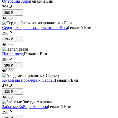
Операция Хора
Генадий Ени
396
₽
396
₽
0.0
0
Сердце Зверя из зачарованного Леса
Генадий Ени
396
₽
396
₽
0.0
0
Пепел звезд
Генадий Ени
396
₽
396
₽
0.0
0
Академия проклятых Сердец
Генадий Ени
436
₽
436
₽
0.0
0
Забытые Звёзды Авалона
Генадий Ени
396
₽