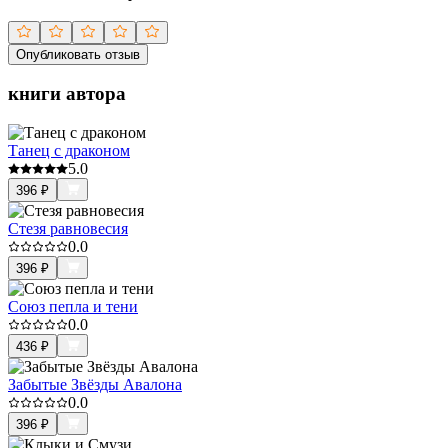
Опубликовать отзыв
книги автора
Танец с драконом
5.0
396
₽
Стезя равновесия
0.0
396
₽
Союз пепла и тени
0.0
436
₽
Забытые Звёзды Авалона
0.0
396
₽