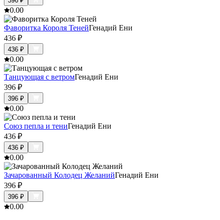
396
₽
0.0
0
Фаворитка Короля Теней
Генадий Ени
436
₽
436
₽
0.0
0
Танцующая с ветром
Генадий Ени
396
₽
396
₽
0.0
0
Союз пепла и тени
Генадий Ени
436
₽
436
₽
0.0
0
Зачарованный Колодец Желаний
Генадий Ени
396
₽
396
₽
0.0
0