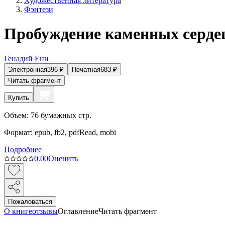
Художественная литература
Фэнтези
Пробуждение каменных серде
Генадий Ени
Электронная
396
₽
Печатная
683
₽
Читать фрагмент
Купить
Объем:
76
бумажных стр.
Формат:
epub, fb2, pdfRead, mobi
Подробнее
0.0
0
Оценить
Пожаловаться
О книге
отзывы
Оглавление
Читать фрагмент