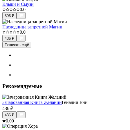
Клыки и Смузи
0.0
396
₽
Наследница запретной Магии
0.0
436
₽
Показать ещё
Рекомендуемые
Зачарованная Книга Желаний
Генадий Ени
436
₽
436
₽
0.0
0