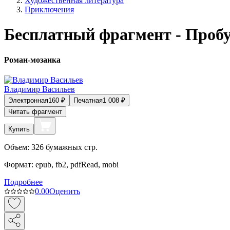
Художественная литература
Приключения
Бесплатный фрагмент - Проб
Роман-мозаика
Владимир Васильев
Электронная
160
₽
Печатная
1 008
₽
Читать фрагмент
Купить
Объем:
326
бумажных стр.
Формат:
epub, fb2, pdfRead, mobi
Подробнее
0.0
0
Оценить