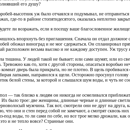
полнявший его душу?
оробей-высотник уж было отчаялся и подумывал, не отправиться
ах, где-то в районе стопятидесятого, оказалась неплотно закрыт
удете ли возражать, если я посещу ваше благословенное жилище
ришлось впорхнуть без приглашения. Сначала он отдал должное 
обей обожал виноград и не мог сдержаться. Он спланировал пря
ай расположен весьма высоко и не каждому доступен. Уж трусу и
 тишина. У людей такой не бывает: или сами шумят, или из свет
 Тревожно как-то, хотя с другой стороны, опасаться воробью нече
комнат дверь была прикрыта, но не плотно. В щель пробивался с
бирая лапками, направился к щели. Осторожно просунул голову —
ортик белой стены, за которой и слышался шум воды, и чуть не с
 пол — так близко к людям он никогда не осмеливался приближат
и. Их было трое: две женщины, длинные черные и длинные свет
рноволосый мужчина. Так вот, смотрели они не друг на друга, к
ью, что они и стен перед собой не замечают, а смотрят сквозь н
з-под воды, то ли сами по себе, но все трое мелко дрожали, как 
это и не тепло вовсе? Странные они.