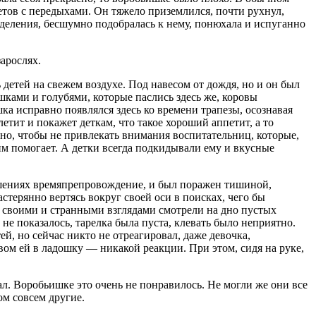
летов с передыхами. Он тяжело приземлился, почти рухнул,
деления, бесшумно подобралась к нему, понюхала и испуганно
арослях.
детей на свежем воздухе. Под навесом от дождя, но и он был
шками и голубями, которые паслись здесь же, коровы
а исправно появлялся здесь ко времени трапезы, осознавая
етит и покажет деткам, что такое хороший аппетит, а то
ьно, чтобы не привлекать внимания воспитательниц, которые,
 им помогает. А детки всегда подкидывали ему и вкусные
ошениях времяпрепровождение, и был поражен тишиной,
астерянно вертясь вокруг своей оси в поисках, чего бы
а своими и странными взглядами смотрели на дно пустых
не показалось, тарелка была пуста, клевать было неприятно.
й, но сейчас никто не отреагировал, даже девочка,
вом ей в ладошку — никакой реакции. При этом, сидя на руке,
ал. Воробьишке это очень не понравилось. Не могли же они все
ом совсем другие.