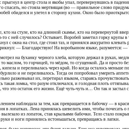
прыгнул в центр стола и якобы упал, перевернувшись в падении
го спасать, но стояла мертвящая (во — правильное слово приду
оробей обиделся и улетел в сторону кухни. Окно было приоткрыто,
те, кто на стуле, кто на длинной скамье, кто на перевернутой в
о-то с ней случилось? Остывает. Воробей заметил горку крупы в 
нул с окна на стол, где стоял таз, и принялся аккуратно клеват
чирикнул: — Благодарствую! На воробьином языке, разумеется:
смотрел на буханку черного хлеба, которую держал в руках, медл
то маслом, то горчицей, то мёдом, то сгущенкой. Да и просто бе
 кипела и переливалась через край. Но когда осталось меньше п
бурлило и не переливалось. Тогда он попробовал умерить аппети
льно разжевывал их, перетирал языком, стараясь прочувствовать
сь такая ломка, что разум отключался, и голодная плоть оттяпыв
л, что это остаток его жизни. Ещё чуть-чуть и… Он так и заст
ивлением наблюдала за тем, как превращается в бабочку — в к
я в лопатках. Лена принялась шевелить ими, чтобы почесать о п
что вылезало из лопаток, став крыльями бабочки. Тело стало пок
т руки и ноги принялись истоньшаться, превращаясь в лапки.
т, было интересно, что будет дальше. Еще она чувствовала, что 