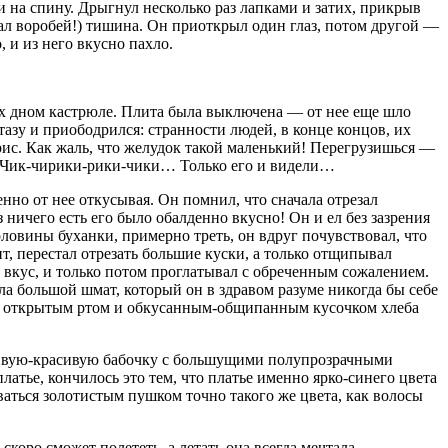
 на спину. Дрыгнул несколько раз лапками и затих, прикрыв
мал воробей!) тишина. Он приоткрыл один глаз, потом другой —
 и из него вкусно пахло.
верх дном кастрюле. Плита была выключена — от нее еще шло
тазу и приободрился: странности людей, в конце концов, их
ь рис. Как жаль, что желудок такой маленький! Перегрузишься —
 — Чик-чирики-рики-чики… Только его и видели…
енно от нее откусывая. Он помнил, что сначала отрезал
з ничего есть его было обалденно вкусно! Он и ел без зазрения
оловины буханки, примерно треть, он вдруг почувствовал, что
т, перестал отрезать большие куски, а только отщипывал
 вкус, и только потом проглатывал с обреченным сожалением.
ала большой шмат, который он в здравом разуме никогда бы себе
ыл с открытым ртом и обкусанным-общипанным кусочком хлеба
расивую-красивую бабочку с большущими полупрозрачными
латье, кончилось это тем, что платье именно ярко-синего цвета
рываться золотистым пушком точно такого же цвета, как волосы
скоро сможет полететь, а летать она всегда мечтала,