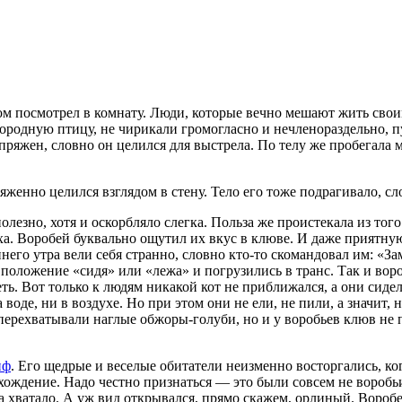
сом посмотрел в комнату. Люди, которые вечно мешают жить сво
городную птицу, не чирикали громогласно и не
член
ораздельно, 
пряжен, словно он целился для выстрела. По телу же пробегала 
яженно целился взглядом в стену. Тело его тоже подрагивало, с
езно, хотя и оскорбляло слегка. Польза же проистекала из того 
а. Воробей буквально ощутил их вкус в клюве. И даже приятную 
его утра вели себя странно, словно кто-то скомандовал им: «Зам
е положение «сидя» или «лежа» и погрузились в транс. Так и вор
ть. Вот только к людям никакой кот не приближался, а они сидел
 воде, ни в воздухе. Но при этом они не ели, не пили, а значит,
 перехватывали наглые обжоры-голуби, но и у воробьев клюв не
иф
. Его щедрые и веселые обитатели неизменно восторгались, ко
осхождение. Надо честно признаться — это были совсем не вороб
гда хватало. А уж вид открывался, прямо скажем, орлиный. Воро