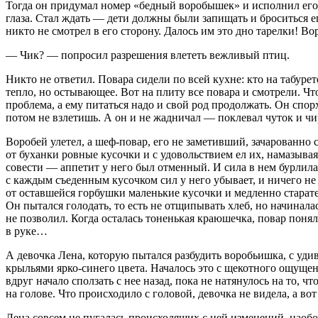
Тогда он придумал номер «бедный воробышек» и исполнил его: 
глаза. Стал ждать — дети должны были запищать и броситься е
никто не смотрел в его сторону. Далось им это дно тарелки! В
— Чик? — попросил разрешения влететь вежливый птиц.
Никто не ответил. Повара сидели по всей кухне: кто на табуре
тепло, но остывающее. Вот на плиту все повара и смотрели. Чт
проблема, а ему питаться надо и свой род продолжать. Он спорх
потом не взлетишь. А он и не жадничал — поклевал чуток и 
Воробей улетел, а шеф-повар, его не заметивший, зачарованно 
от буханки ровные кусочки и с удовольствием ел их, намазывая 
совести — аппетит у него был отменный. И сила в нем бурлила,
с каждым съеденным кусочком сил у него убывает, и ничего не 
от оставшейся горбушки маленькие кусочки и медленно старате
Он пытался голодать, то есть не отщипывать хлеб, но начинала
не позволил. Когда осталась тоненькая краюшечка, повар поня
в руке…
А девочка Лена, которую пытался разбудить воробьишка, с уд
крыльями ярко-синего цвета. Началось это с щекотного ощущени
вдруг начало сползать с нее назад, пока не натянулось на то, 
на голове. Что происходило с головой, девочка не видела, а во
Лена совсем не пугалась происходящих с ней изменений, наоборо