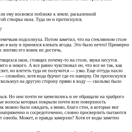
 ли ему восвояси поближе к земле, раскаленной
ой створка окна. Туда он и протиснулся.
?
семечкам подсолнуха. Потом заметил, что на стеклянном столе
мо в вазу и принялся клевать ягоды. Это было нечто! Примерно
 лентяю его вовек не достичь.
ящихся окон, стоящих почему-то на столе, звуки несутся.
го и некого. А все равно чувствовал он, что все не так, как
вет, но влететь туда не получится — узко. Еще оттуда пахло
 спокойно, хотя вода бурчит где-то наверху. Он протиснулся
оскользнул на другую сторону прямо в воду — скользко было
ься. Но они почти не шевелились и не обращали на храброго
лые волосы которых покрыли почти всю поверхность
ак можно было ожидать, а мимо, благо стен, в которые мог
их напряженно и сосредоточенно, словно просверлить пытаются
от озноба. Может, и правда замерзли? Хотя от воды заметно