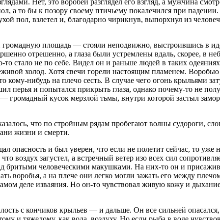
лядами. Нет, это воробей разглядел его взгляд, а мужчина смот
пол, а то бы к позору своему птичьему покалечился при падении
сухой пол, взлетел и, благодарно чирикнув, выпорхнул из челов
 громадную площадь — стояли неподвижно, выстроившись в иде
шенно отрешенно, а глаза были устремлены вдаль, скорее, в небе
о-то стало не по себе. Видел он и раньше людей в таких одеяни
еживой холод. Хотя свечи горели настоящим пламенем. Воробью б
 что кому-нибудь на плечо сесть. В случае чего огонь крыльями 
л перья и попытался прикрыть глаза, однако почему-то не получ
— громадный кусок мерзлой тьмы, внутри которой застыл замор
азалось, что по стройным рядам пробегают волны судороги, сло
рани жизни и смерти.
пасность и был уверен, что если не полетит сейчас, то уже ник
 что воздух загустел, а встречный ветер изо всех сил сопротивляе
 бритыми человеческими макушками. На них-то он и присаживалс
ть воробья, а на плече они легко могли зажать его между плечо
амом деле изваяния. Но он-то чувствовал живую кожу и дыхание
алость с кончиков крыльев — и дальше. Он все сильней опасался, 
ому и тяжелому, как вода, воздуху. Но если рыба в воде чувств