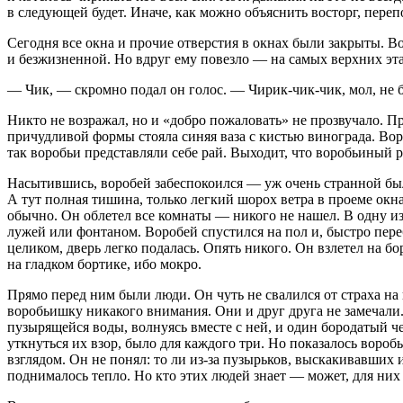
в следующей будет. Иначе, как можно объяснить восторг, пере
Сегодня все окна и прочие отверстия в окнах были закрыты. В
и безжизненной. Но вдруг ему повезло — на самых верхних этаж
— Чик, — скромно подал он голос. — Чирик-чик-чик, мол, не б
Никто не возражал, но и «добро пожаловать» не прозвучало. П
причудливой формы стояла синяя ваза с кистью винограда. Вор
так воробьи представляли себе рай. Выходит, что воробьиный р
Насытившись, воробей забеспокоился — уж очень странной была
А тут полная тишина, только легкий шорох ветра в проеме окна.
обычно. Он облетел все комнаты — никого не нашел. В одну из 
лужей или фонтаном. Воробей спустился на пол и, быстро пере
целиком, дверь легко подалась. Опять никого. Он взлетел на б
на гладком бортике, ибо мокро.
Прямо перед ним были люди. Он чуть не свалился от страха на
воробьишку никакого внимания. Они и друг друга не замечал
пузырящейся воды, волнуясь вместе с ней, и один бородатый че
уткнуться их взор, было для каждого три. Но показалось вороб
взглядом. Он не понял: то ли из-за пузырьков, выскакивавших и
поднималось тепло. Но кто этих людей знает — может, для них 