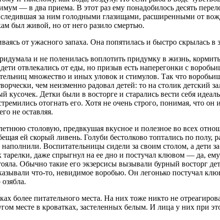
симум — в два приема. В этот раз ему понадобилось десять пере
а, следившая за ним голодными глазищами, расширенными от вож
ам был живой, но от него разило смертью.
аясь от ужасного запаха. Она попятилась и быстро скрылась в з
идумала и не поленилась воплотить придумку в жизнь, кормить 
дети отвлекались от еды, но призыв есть наперегонки с воробьи
ельниц множество и иных уловок и стимулов. Так что воробьишк
рчески, чем неизменно радовал детей: то на столик детский зал
й кусочек. Детки были в восторге и старались вести себя идеал
стремились отогнать его. Хотя не очень строго, понимая, что он
го не оставляя.
 летнюю столовую, предвкушая вкусное и полезное во всех отн
бещая ей скорый ливень. Голуби бестолково топтались по полу, р
е наполнили. Воспитательницы сидели за своим столом, а дети з
 тарелки, даже спрыгнул на ее дно и постучал клювом — да, ему 
тояла. Обычно такие его экзерсисы вызывали бурный восторг дете
оказывали что-то, невидимое воробью. Он легонько постучал клю
озябла.
ках более питательного места. На них тоже никто не отреагиров
другом месте в кроватках, застеленных белым. И лица у них при эт