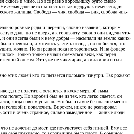
рел сквозь и мимо. Но все равно воробьишку будто смело
. Не желая дальше испытывать и так щедрую к нему сегодня
еческого жилища. Свобода — чик, свобода — рик, свобода чик-
ально ровные ряды и шеренги, словно изваяния, которым
сную даль, но не вверх, а к горизонту, словно они видели что-
ях, и они всегда были к нему добры — насыпали на землю каких-
ыло тревожно, и хотелось улететь отсюда, но он боялся, что
затушить можно. Но он решил пока не торопиться. И на фонаре
илось. Только-только начали смежаться веки, как перед
оженный он сам. Это уже не чик-чирик, а кич-кирич и сыч
вно этих людей кто-то пытается поломать изнутри. Так рожают
огда не полетит, а останется в куске мерзлой тьмы,
тся полету. Но воробей был не из тех, кто легко сдается, он
я, когда совсем уставал. Это было самое безопасное место:
м и головой и покалечить. Впрочем, никто не реагировал
, хотя и очень странное, сильно замедленное — живые люди
что не долетит до мест, где почувствует себя птицей. Ему все
овала себя прекрасно, то воробьишке было плохо. В обычном