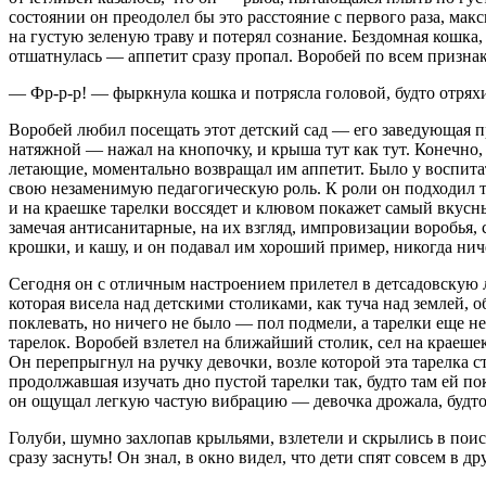
состоянии он преодолел бы это расстояние с первого раза, мак
на густую зеленую траву и потерял сознание. Бездомная кошк
отшатнулась — аппетит сразу пропал. Воробей по всем признак
— Фр-р-р! — фыркнула кошка и потрясла головой, будто отряхив
Воробей любил посещать этот детский сад — его заведующая пр
натяжной — нажал на кнопочку, и крыша тут как тут. Конечно, 
летающие, моментально возвращал им аппетит. Было у воспитат
свою незаменимую педагогическую роль. К роли он подходил тво
и на краешке тарелки воссядет и клювом покажет самый вкусны
замечая антисанитарные, на их взгляд, импровизации воробья, 
крошки, и кашу, и он подавал им хороший пример, никогда ниче
Сегодня он с отличным настроением прилетел в детсадовскую
которая висела над детскими столиками, как туча над землей, о
поклевать, но ничего не было — пол подмели, а тарелки еще н
тарелок. Воробей взлетел на ближайший столик, сел на краешек
Он перепрыгнул на ручку девочки, возле которой эта тарелка с
продолжавшая изучать дно пустой тарелки так, будто там ей п
он ощущал легкую частую вибрацию — девочка дрожала, будто 
Голуби, шумно захлопав крыльями, взлетели и скрылись в поис
сразу заснуть! Он знал, в окно видел, что дети спят совсем в 