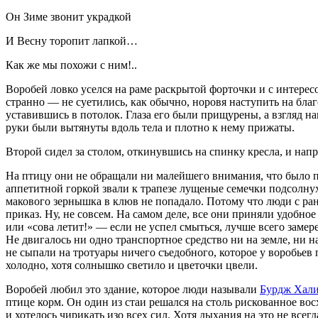
Он Зиме звонит украдкой
И Весну торопит лапкой…
Как же мы похожи с ним!..
Воробей ловко уселся на раме раскрытой форточки и с интере
странно — не суетились, как обычно, норовя наступить на бла
уставившись в потолок. Глаза его были прищурены, а взгляд на
руки были вытянуты вдоль тела и плотно к нему прижаты.
Второй сидел за столом, откинувшись на спинку кресла, и напр
На птицу они не обращали ни малейшего внимания, что было пол
аппетитной горкой звали к трапезе лущеные семечки подсолнух
макового зернышка в клюв не попадало. Потому что люди с ранн
приказ. Ну, не совсем. На самом деле, все они приняли удобно
или «сова летит!» — если не успел смыться, лучше всего замере
Не двигалось ни одно транспортное средство ни на земле, ни на
не сыпали на тротуары ничего съедобного, которое у воробьев
холодно, хотя солнышко светило и цветочки цвели.
Воробей любил это здание, которое люди называли
Бурдж Хал
птице корм. Он один из стаи решался на столь рискованное в
и хотелось чирикать изо всех сил. Хотя дыхания на это не все