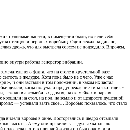
ими страшными лапами, в помещении были, но вели себя
пугая птенцов и нервных воробьиц. Один лежал на диване,
мелкая дрожь, что для выстрела совсем не подходило. Впрочем,
ловно внутри работал генератор вибрации.
замечательного факта, что на столе в хрустальной вазе
сытость в желудке. Хотя пока было не с чего. Уже с час
ри!», и они застыли в том положении, в каком их застал
обьи делали, когда получали предупреждение типа «кот идет!»
и, лежали в автомобилях, домах, на скамейках в парках.
 не крошили на стол, на пол, на землю и от щедрости душевной
 промах — успевали взять свое… Воробью показалось, что стало
гда видели воробья в окне. Восторгались и щедро отсыпали
ьиные высоты. А ему они нравились — дух захватывало
бей подозревал, что в прошлой жизни он был орлом, или