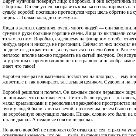
Вдруг мужчина повернул лицо к воробью, и они встретились взг
с бортика. Он еле успел расправить крылья и спланировать на 
судьбу, воробей поспешно протиснулся через щель обратно на 
чирик… Только холодно почему-то.
Люди в желтых одеяниях, очень много людей — они заполнили
сунули в руки большие горящие свечи. Лица их выглядели совер
то там, за ним. Воробью, сидевшему на фонарном столбе, отчег
нибудь зерен и никогда не прогоняли. Сейчас от них исходил н
не долетит до края толпы, а спускаться на свечи боязно. Разве
неплохо, вполне можно подремать на сытый желудок. Он вспуши
внутренним взором возникло нечто страшное и невообразимое 
знает что такое!
Воробей еще раз внимательно посмотрел на площадь — ему пок
животные и так пожирают, заглатывая целиком. Судороги на г
Воробей решился и полетел. Он каждым своим перышком ощущал о
не понимая, что она такое есть. Лететь было трудно — казалось,
махал крылышками и преодолевал враждебное пространство над
руки у людей были заняты свечой, поэтому им нечем было согна
на воробьиную оккупацию лысин. Никак, словно это были на с
так не дышат. А неживые совсем не дышат.
Но долго воробей не позволял себе отдыхать: сел, стряхнул уст
отчетливей казалось, что он — рыба, пытающаяся плыть по густ