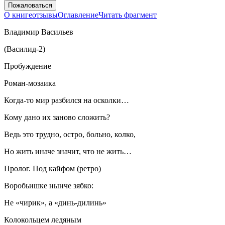
Пожаловаться
О книге
отзывы
Оглавление
Читать фрагмент
Владимир Васильев
(Василид-2)
Пробуждение
Роман-мозаика
Когда-то мир разбился на осколки…
Кому дано их заново сложить?
Ведь это трудно, остро, больно, колко,
Но жить иначе значит, что не жить…
Пролог. Под
кайф
ом (ретро)
Воробьишке нынче зябко:
Не «чирик», а «динь-дилинь»
Колокольцем ледяным