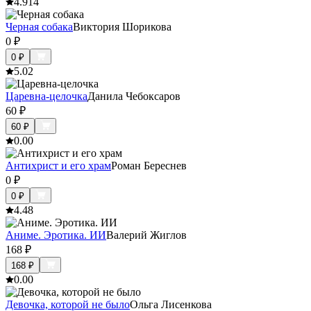
4.9
14
Черная собака
Виктория Шорикова
0
₽
0
₽
5.0
2
Царевна-целочка
Данила Чебоксаров
60
₽
60
₽
0.0
0
Антихрист и его храм
Роман Береснев
0
₽
0
₽
4.4
8
Аниме. Эротика. ИИ
Валерий Жиглов
168
₽
168
₽
0.0
0
Девочка, которой не было
Ольга Лисенкова