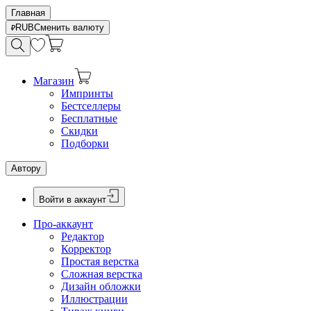
Главная
RUB
Сменить валюту
Магазин
Импринты
Бестселлеры
Бесплатные
Скидки
Подборки
Автору
Войти в аккаунт
Про-аккаунт
Редактор
Корректор
Простая верстка
Сложная верстка
Дизайн обложки
Иллюстрации