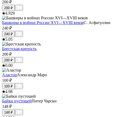
200
₽
200
₽
4.9
29
Башкиры в войнах России XVI—XVIII веков
С. Асфатуллин
240
₽
240
₽
5.0
5
Брестская крепость
200
₽
200
₽
0.0
0
Аластор
Александр Маро
100
₽
100
₽
4.9
8
Байки пустошей
Питер Чарски
148
₽
148
₽