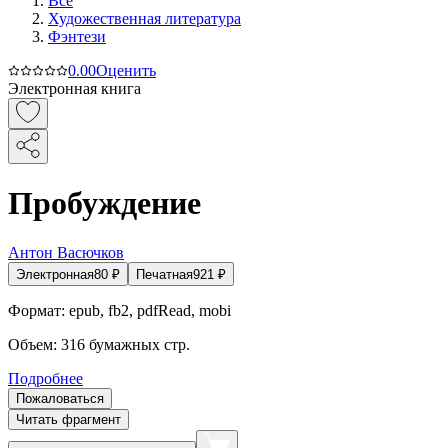
Все
Художественная литература
Фэнтези
0.0
0
Оценить
Электронная книга
Пробуждение
Антон Васючков
Электронная
80
₽
Печатная
921
₽
Формат:
epub, fb2, pdfRead, mobi
Объем:
316
бумажных стр.
Подробнее
Пожаловаться
Читать фрагмент