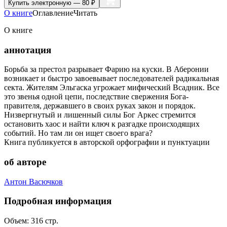
Купить
электронную — 80 ₽
О книге
Оглавление
Читать
О книге
аннотация
Борьба за престол разрывает Фарию на куски. В Аберонии
возникает и быстро завоевывает последователей радикальная
секта. Жителям Эльгаска угрожает мифический Всадник. Все
это звенья одной цепи, последствие свержения Бога-
правителя, державшего в своих руках закон и порядок.
Низвергнутый и лишенный силы Бог Аркес стремится
остановить хаос и найти ключ к разгадке происходящих
событий. Но там ли он ищет своего врага?
Книга публикуется в авторской орфографии и пунктуации
об авторе
Антон Васючков
Подробная информация
Объем:
316
стр.