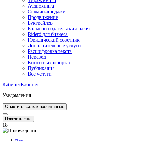
Тираж книги
Аудиокнига
Офлайн-продажи
Продвижение
Буктрейлер
Большой издательский пакет
Rideró для бизнеса
Юридический советник
Дополнительные услуги
Расшифровка текста
Перевод
Книги в аэропортах
Публикация
Все услуги
Кабинет
Кабинет
Уведомления
Отметить все как прочитанные
Показать ещё
18
+