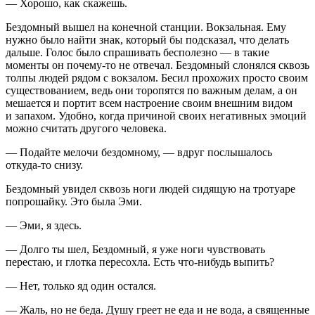
— Хорошо, как скажешь.
Бездомный вышел на конечной станции. Вокзальная. Ему
нужно было найти знак, который бы подсказал, что делать
дальше. Голос было спрашивать бесполезно — в такие
моменты он почему-то не отвечал. Бездомный слонялся сквозь
толпы людей рядом с вокзалом. Бесил прохожих просто своим
существованием, ведь они торопятся по важным делам, а он
мешается и портит всем настроение своим внешним видом
и запахом. Удобно, когда причиной своих негативных эмоций
можно считать другого человека.
— Подайте мелочи бездомному, — вдруг послышалось
откуда-то снизу.
Бездомный увидел сквозь ноги людей сидящую на тротуаре
попрошайку. Это была Эми.
— Эми, я здесь.
— Долго ты шел, Бездомный, я уже ноги чувствовать
перестаю, и глотка пересохла. Есть что-нибудь выпить?
— Нет, только яд один остался.
— Жаль, но не беда. Душу греет не еда и не вода, а священные