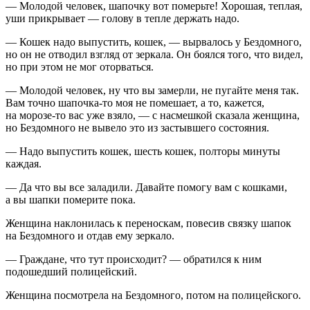
— Молодой человек, шапочку вот померьте! Хорошая, теплая,
уши прикрывает — голову в тепле держать надо.
— Кошек надо выпустить, кошек, — вырвалось у Бездомного,
но он не отводил взгляд от зеркала. Он боялся того, что видел,
но при этом не мог оторваться.
— Молодой человек, ну что вы замерли, не пугайте меня так.
Вам точно шапочка-то моя не помешает, а то, кажется,
на морозе-то вас уже взяло, — с насмешкой сказала женщина,
но Бездомного не вывело это из застывшего состояния.
— Надо выпустить кошек, шесть кошек, полторы минуты
каждая.
— Да что вы все заладили. Давайте помогу вам с кошками,
а вы шапки померите пока.
Женщина наклонилась к переноскам,
повеси
в связку шапок
на Бездомного и отдав ему зеркало.
— Граждане, что тут происходит? — обратился к ним
подошедший полицейский.
Женщина посмотрела на Бездомного, потом на полицейского.