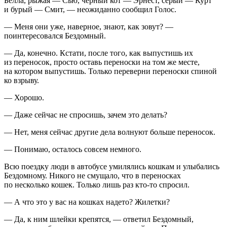
Белла, рыжая — Сью, черный кот — Эрнест, серый — Курт
и бурый — Смит, — неожиданно сообщил Голос.
— Меня они уже, наверное, знают, как зовут? —
поинтересовался Бездомный.
— Да, конечно. Кстати, после того, как выпустишь их
из переносок, просто оставь переноски на том же месте,
на котором выпустишь. Только переверни переноски спиной
ко взрыву.
— Хорошо.
— Даже сейчас не спросишь, зачем это делать?
— Нет, меня сейчас другие дела волнуют больше переносок.
— Понимаю, осталось совсем немного.
Всю поездку люди в автобусе умилялись кошкам и улыбались
Бездомному. Никого не смущало, что в переносках
по несколько кошек. Только лишь раз кто-то спросил.
— А что это у вас на кошках надето? Жилетки?
— Да, к ним шлейки крепятся, — ответил Бездомный,