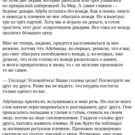
об этом дне людям, которые работали или прогуливались
по прекрасной набережной Ла Мер. А самое главное —
бедные дикари Абуба остались без вождя. Как я понял, никто
и никогда в племени не мог обыграть вождя. Но я выиграл
три из трёх партий. Хоть мы и играли на деньги, я готов
простить этот долг осиротевшим дикарям. Все-таки их вождь
заплатил бóльшую цену.
Мне же теперь, видимо, придется расплачиваться за мое
везение, потому что Абубанцы, во-первых, решили, что я маг,
раз смог обыграть непобедимого вождя, а, во-вторых, они
думали, что если голова их вождя раскололась о камни,
и мозги превратились в жижу, то с их мозгами произошло
то же самое.
— Господа! Успокойтесь! Ваши головы целы! Посмотрите же
друг на друга. Разве вы не видите, что неудача постигла
только одного из вас.
Абубанцы притихли, вслушиваясь в мою речь. Но после моих
слов начали переговариваться и разглядывать друг друга. Они
прикасались пальцами к глазам и губам, сначала на своем
лице, потом на лице соплеменников. Гладили головы друг
друга, пытаясь выявить изъяны. Я как будто бы наблюдал
за интимным ритуалом племени. Прохожие недоверчиво
смотрели на группу дикарей и меня. Возможно, они тоже