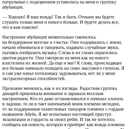
патрульные с подозрением уставились на меня и группку
абубанцев.
— Хорошо! Я ваш вождь! Так и быть. Отныне вы будете
слушать только меня и никого больше. И будете делать все,
что я вам повелю!
Настроение абубанцев моментально сменилось
на безудержное веселье и счастье. Они подорвались с земли,
начали обниматься и танцевать, издавать случайные звуки,
пытаясь изобразить музыку. Слезы в их глазах окрасились
цветом радости. Они смотрели на меня как на нового
властелина их жизней. Да еще и маг! К слову, происходящее
все больше начинало походить на сеанс массового гипноза. Я
и сам уже начал потихоньку задумываться, нет ли у меня
экстрасенсорных способностей.
Прохожие менялись, как и их взгляды. Радостная группка
дикарей привлекала внимание и заражала веселым
настроением. Кто-то даже останавливался и начинал хлопать
в ладоши, то ли в такт напеваемой моим племени мелодии,
то ли поддерживая талантливых танцоров племени с гордым
названием Абуба. Я же испытывал настоящий приступ
экзальтации и гордость за своих ребят. И так не хотелось
сообщать им новость, которую я приберег как вождь племени