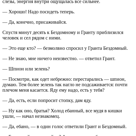
слезы, энергия внутри ощущалась все сильнее.
— Хорошо! Надо посидеть теперь.
— Да, конечно, присаживайся.
Спустя минут десять к Бездомному и Гранту приблизился
человек и сел рядом с ними.
— Это еще кто? — безмолвно спросил у Гранта Бездомный.
— Не знаю, мне ничего неизвестно. — ответил Грант.
— Шпион или зелень?
— Посмотри, как одет небрежно: перестарались — шпион,
думаю. Тем более зелень так нагло не подсаживается: почти
плечом меня касается. Яду ему надо, есть у тебя?
— Да, есть, если попросит стопку, дам яду.
— Ну как оно, братья? Холод
ебан
ный, все мудя в кишки
ушли, — начал незнакомец.
— Да,
ебан
о, — в один голос ответили Грант и Бездомный.