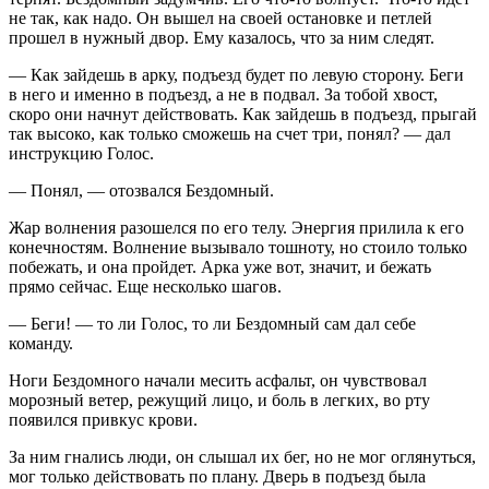
не так, как надо. Он вышел на своей остановке и петлей
прошел в нужный двор. Ему казалось, что за ним следят.
— Как зайдешь в арку, подъезд будет по левую сторону. Беги
в него и именно в подъезд, а не в подвал. За тобой хвост,
скоро они начнут действовать. Как зайдешь в подъезд, прыгай
так высоко, как только сможешь на счет три, понял? — дал
инструкцию Голос.
— Понял, — отозвался Бездомный.
Жар волнения разошелся по его телу. Энергия прилила к его
конечностям. Волнение вызывало тошноту, но стоило только
побежать, и она пройдет. Арка уже вот, значит, и бежать
прямо сейчас. Еще несколько шагов.
— Беги! — то ли Голос, то ли Бездомный сам дал себе
команду.
Ноги Бездомного начали месить асфальт, он чувствовал
морозный ветер, режущий лицо, и боль в легких, во рту
появился привкус крови.
За ним гнались люди, он слышал их бег, но не мог оглянуться,
мог только действовать по плану. Дверь в подъезд была