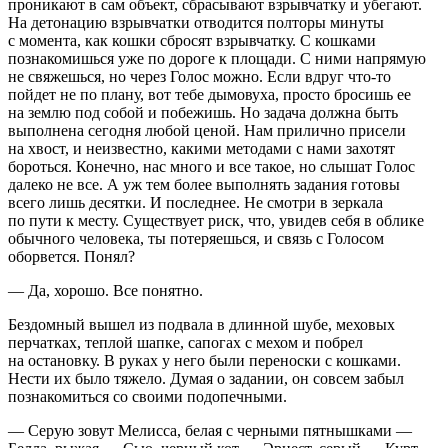
проникают в сам объект, сбрасывают взрывчатку и убегают.
На детонацию взрывчатки отводится полторы минуты
с момента, как кошки сбросят взрывчатку. С кошками
познакомишься уже по дороге к площади. С ними напрямую
не свяжешься, но через Голос можно. Если вдруг что-то
пойдет не по плану, вот тебе дымовуха, просто бросишь ее
на землю под собой и побежишь. Но задача должна быть
выполнена сегодня любой ценой. Нам прилично присели
на хвост, и неизвестно, какими методами с нами захотят
бороться. Конечно, нас много и все такое, но слышат Голос
далеко не все. А уж тем более выполнять задания готовы
всего лишь десятки. И последнее. Не смотри в зеркала
по пути к месту. Существует риск, что, увидев себя в облике
обычного человека, ты потеряешься, и связь с Голосом
оборвется. Понял?
— Да, хорошо. Все понятно.
Бездомный вышел из подвала в длинной шубе, меховых
перчатках, теплой шапке, сапогах с мехом и побрел
на остановку. В руках у него были переноски с кошками.
Нести их было тяжело. Думая о задании, он совсем забыл
познакомиться со своими подопечными.
— Серую зовут Мелисса, белая с черными пятнышками —