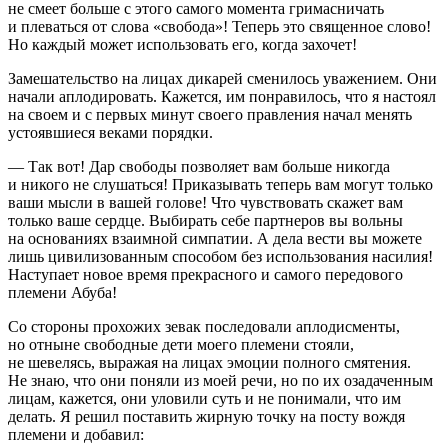
не смеет больше с этого самого момента гримасничать
и плеваться от слова «свобода»! Теперь это священное слово!
Но каждый может использовать его, когда захочет!
Замешательство на лицах дикарей сменилось уважением. Они
начали аплодировать. Кажется, им понравилось, что я настоял
на своем и с первых минут своего правления начал менять
устоявшиеся веками порядки.
— Так вот! Дар свободы позволяет вам больше никогда
и никого не слушаться! Приказывать теперь вам могут только
ваши мысли в вашей голове! Что чувствовать скажет вам
только ваше сердце. Выбирать себе партнеров вы вольны
на основаниях взаимной симпатии. А дела вести вы можете
лишь цивилизованным способом без использования
насил
ия!
Наступает новое время прекрасного и самого передового
племени Абуба!
Со стороны прохожих зевак последовали аплодисменты,
но отныне свободные дети моего племени стояли,
не шевелясь, выражая на лицах эмоции полного смятения.
Не знаю, что они поняли из моей речи, но по их озадаченным
лицам, кажется, они уловили суть и не понимали, что им
делать. Я решил поставить жирную точку на посту вождя
племени и добавил: