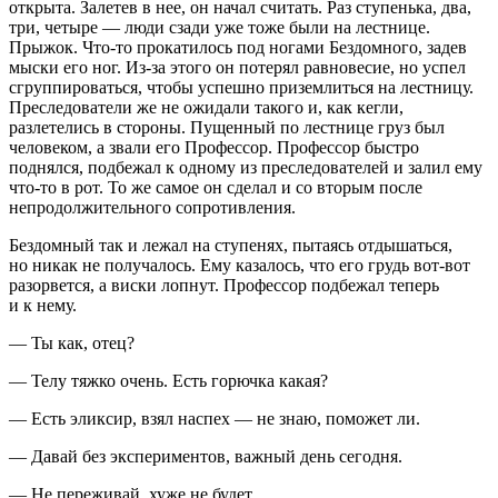
открыта. Залетев в нее, он начал считать. Раз ступенька, два,
три, четыре — люди сзади уже тоже были на лестнице.
Прыжок. Что-то прокатилось под ногами Бездомного, задев
мыски его ног. Из-за этого он потерял равновесие, но успел
сгруппироваться, чтобы успешно приземлиться на лестницу.
Преследователи же не ожидали такого и, как кегли,
разлетелись в стороны. Пущенный по лестнице груз был
человеком, а звали его Профессор. Профессор быстро
поднялся, подбежал к одному из преследователей и залил ему
что-то в рот. То же самое он сделал и со вторым после
непродолжительного сопротивления.
Бездомный так и лежал на ступенях, пытаясь отдышаться,
но никак не получалось. Ему казалось, что его грудь вот-вот
разорвется, а
виски
лопнут. Профессор подбежал теперь
и к нему.
— Ты как, отец?
— Телу тяжко очень. Есть горючка какая?
— Есть эликсир, взял наспех — не знаю, поможет ли.
— Давай без экспериментов, важный день сегодня.
— Не переживай, хуже не будет.