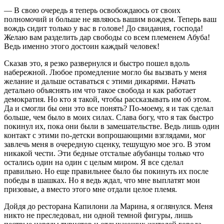
— В свою очередь я теперь освобождаюсь от своих
полномочий и больше не являюсь вашим вождем. Теперь ваш
вождь сидит только у вас в голове! До свидания, господа!
Желаю вам разделить дар свободы со всем племенем Абуба!
Ведь именно этого достоин каждый человек!
Сказав это, я резко развернулся и быстро пошел вдоль
набережной. Любое промедление могло бы вызвать у меня
желание и дальше оставаться с этими дикарями. Начать
детально объяснять им что такое свобода и как работает
демократия. Но кто я такой, чтобы рассказывать им об этом.
Да и смогли бы они это все понять? По-моему, я и так сделал
больше, чем было в моих силах. Слава богу, что я так быстро
покинул их, пока они были в замешательстве. Ведь лишь один
контакт с этими по-детски вопрошающими взглядами, мог
завлечь меня в очередную сценку, тешущую мое эго. В этом
никакой чести. Эти бедные отсталые абубанцы только что
остались один на один с целым миром. Я все сделал
правильно. Но еще правильнее было бы покинуть их после
победы в шашках. Но я ведь ждал, что мне выплатят мои
призовые, а вместо этого мне отдали целое племя.
Дойдя до ресторана Капилони ла Марина, я оглянулся. Меня
никто не преследовал, ни одной темной фигуры, лишь