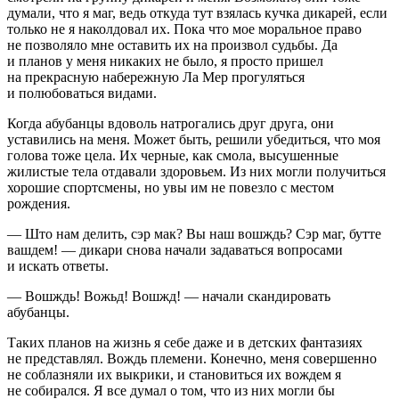
думали, что я маг, ведь откуда тут взялась кучка дикарей, если
только не я наколдовал их. Пока что мое моральное право
не позволяло мне оставить их на произвол судьбы. Да
и планов у меня никаких не было, я просто пришел
на прекрасную набережную Ла Мер прогуляться
и полюбоваться видами.
Когда абубанцы вдоволь натрогались друг друга, они
уставились на меня. Может быть, решили убедиться, что моя
голова тоже цела. Их черные, как смола, высушенные
жилистые тела отдавали здоровьем. Из них могли получиться
хорошие спортсмены, но увы им не повезло с местом
рождения.
— Што нам делить, сэр мак? Вы наш вошждь? Сэр маг, бутте
вашдем! — дикари снова начали задаваться вопросами
и искать ответы.
— Вошждь! Вожьд! Вошжд! — начали скандировать
абубанцы.
Таких планов на жизнь я себе даже и в детских фантазиях
не представлял. Вождь племени. Конечно, меня совершенно
не соблазняли их выкрики, и становиться их вождем я
не собирался. Я все думал о том, что из них могли бы