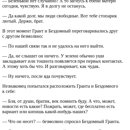
— Беленькой нет случайно? А то загнусь к ебени матери
сегодня, чувствую. Я в долгу не останусь.
— Да какой долг, мы люди свободные. Вот тебе стопарик
лютый. Держи, брат.
В этот момент Грант и Бездомный переговаривались друг
с другом безмолвно:
— По нашей связи так и не удалось на него выйти.
— Да, не слышит он ничего. У зелени обычно уши
закладывает или тошнота появляется при первых контактах.
А этому хоть бы что. И разговаривает, как чудак.
— Ну ничего, после яда почувствует.
Незнакомец попытался расположить Гранта и Бездомного
к себе:
— Бля, от души, братик, век помнить буду. А что, может,
новости есть какие? Пожрать, может, где бесплатно есть
вариант или кипишь какой-нибудь наших?
— Что он несет? — безмолвно спросил Бездомный Гранта.