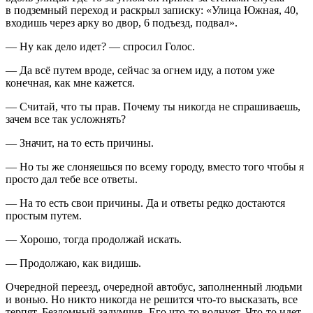
в подземный переход и раскрыл записку: «Улица Южная, 40,
входишь через арку во двор, 6 подъезд, подвал».
— Ну как дело идет? — спросил Голос.
— Да всё путем вроде, сейчас за огнем иду, а потом уже
конечная, как мне кажется.
— Считай, что ты прав. Почему ты никогда не спрашиваешь,
зачем все так усложнять?
— Значит, на то есть причины.
— Но ты же слоняешься по всему городу, вместо того чтобы я
просто дал тебе все ответы.
— На то есть свои причины. Да и ответы редко достаются
простым путем.
— Хорошо, тогда продолжай искать.
— Продолжаю, как видишь.
Очередной переезд, очередной автобус, заполненный людьми
и вонью. Но никто никогда не решится что-то высказать, все
терпят. Бездомный задумчив. Его что-то волнует. Что-то идет