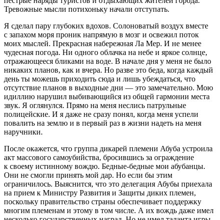
пестрые наряды туристов и отдыхающих жителей города.
Тревожные мысли потихоньку начали отступать.
Я сделал пару глубоких вдохов. Со
лоно
ватый воздух вместе
с запахом моря проник напрямую в мозг и освежил поток
моих мыслей. Прекрасная набережная Ла Мер. И не менее
чудесная погода. Ни одного облачка на небе и яркое солнце,
отражающееся бликами на воде. В начале дня у меня не было
никаких планов, как и вчера. Но разве это беда, когда каждый
день ты можешь приходить сюда и лишь убеждаться, что
отсутствие планов в выходные дни — это замечательно. Мою
идиллию нарушил выбивающийся из общей гармонии места
звук. Я оглянулся. Прямо на меня неслись патрульные
полицейские. И я даже не сразу понял, когда меня успели
повалить на землю и в первый раз в жизни надеть на меня
наручники.
После окажется, что группа дикарей племени Абуба устроила
акт массового
самоубий
ства, бросившись за ограждение
к своему истинному вождю. Бедные-бедные мои абубанцы.
Они не смогли принять мой дар. Но если бы этим
ограничилось. Выяснится, что это делегация Абубы приехала
на прием к Министру Развития и Защиты диких племен,
поскольку правительство страны обеспечивает поддержку
многим племенам и этому в том числе. А их вождь даже имел
несколько государственных наград. Но не имел таланта игры