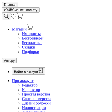
Главная
RUB
Сменить валюту
Магазин
Импринты
Бестселлеры
Бесплатные
Скидки
Подборки
Автору
Войти в аккаунт
Про-аккаунт
Редактор
Корректор
Простая верстка
Сложная верстка
Дизайн обложки
Иллюстрации