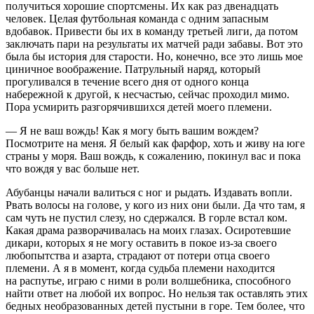
получиться хорошие спортсмены. Их как раз две
надцат
ь
человек. Целая футбольная команда с одним запасным
вдобавок. Привести бы их в команду третьей лиги, да потом
заключать пари на результаты их матчей ради забавы. Вот это
была бы история для старости. Но, конечно, все это лишь мое
циничное воображение. Патрульный наряд, который
прогуливался в течение всего дня от одного конца
набережной к другой, к несчастью, сейчас проходил мимо.
Пора усмирить разгорячившихся детей моего племени.
— Я не ваш вождь! Как я могу быть вашим вождем?
Посмотрите на меня. Я белый как фарфор, хоть и живу на юге
страны у моря. Ваш вождь, к сожалению, покинул вас и пока
что вождя у вас больше нет.
Абубанцы начали валиться с ног и рыдать. Издавать вопли.
Рвать волосы на голове, у кого из них они были. Да что там, я
сам чуть не пустил слезу, но сдержался. В горле встал ком.
Какая драма разворачивалась на моих глазах. Осиротевшие
дикари, которых я не могу оставить в покое из-за своего
любопытства и азарта, страдают от потери отца своего
племени. А я в момент, когда судьба племени находится
на распутье, играю с ними в роли волшебника, способного
найти ответ на любой их вопрос. Но нельзя так оставлять этих
бедных необразованных детей пустыни в горе. Тем более, что