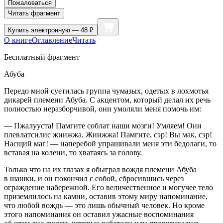
Пожаловаться
Читать фрагмент
Купить
электронную — 48 ₽
О книге
Оглавление
Читать
Бесплатный фрагмент
Абуба
Передо мной суетилась группа чумазых, одетых в лохмотья
дикарей племени Абуба. С акцентом, который делал их речь
полностью неразборчивой, они умоляли меня помочь им:
— Пжалууста! Памгите соблат наши мозги! Умляем! Они
плевлатсилис жиижжа. Жиижжа! Памгите, сэр! Вы мак, сэр!
Насщий маг! — наперебой упрашивали меня эти бедолаги, то
вставая на колени, то хватаясь за голову.
Только что на их глазах я обыграл вождя племени Абуба
в шашки, и он покончил с собой, сбросившись через
ограждение набережной. Его величественное и могучее тело
приземлилось на камни, оставив этому миру напоминание,
что любой вождь — это лишь обычный человек. Но кроме
этого напоминания он оставил ужасные воспоминания