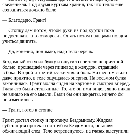
свеженькая. Под двумя курткам хранил, так что тепло еще
сохраниться должно было.
— Благодарю, Грант!
— Стопку дам потом, чтобы руки из-под куртки пока
не доставать, а то отморозит. Опять потом пальцами полдня
учиться двигать.
— Да, конечно, понимаю, надо тело беречь.
Бездомный откусил булку и ощутил свое тело неприятной
болью, прошедшей через пищевод в желудок, отдавшей
в бока. Второй и третий куски уняли боль. На шестом стало
даже приятно, в теле ощущалась энергия. На восьмом булка
закончилась. Грант молча сидел на картоне и смотрел вперед.
Глаза его были стеклянные. То, что он ими видел, явно никак
не влияло на его мысли. Были бы они закрыты, ничего бы
не изменилось.
— Грант, готов к стопке.
Грант достал стопку и протянул Бездомному. Жидкая
субстанция протекла по трубам Бездомного, оставляя
обжигающий след. Тело встрепенулось, на глазах выступили