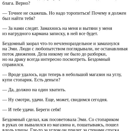
блага. Верно?
— Точнее не скажешь. Но надо торопиться! Почему я должен
был найти тебя?
— За нами следят. Замахнись на меня и вытяни у меня
из нагрудного кармана записку, в ней все будет.
Бездомный заорал что-то не
член
ораздельное и замахнулся
на Эми. Люди с любопытством поглядывали, не останавливая
поток движения. Дела никому не было до разборки,
но на драку всегда интересно посмотреть. Бездомный
справился.
— Вроде удалось, иди теперь в небольшой магазин на углу,
купи стопарик. Есть деньги?
— Да, должно на один хватить.
— Ну смотри, удачи. Еще, может, свидимся сегодня.
— И тебе удачи. Береги себя!
Бездомный сделал, как посоветовала Эми. Со стопариком
в руках он вывалился из магазина и, пошатываясь, пошел
вдоль улицы. Где-то за углом он прилег за стенами спуска