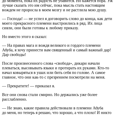
до момента, пока их радость не убавится. Но кажется пора. Уж
лучше сказать это им сейчас, пока мысль стать настоящим
вождем не проросла в моем мозгу и не растлила мою душу.
— Господа! — не успел я договорить слово до конца, как дети
моего прекрасного племени выстроились в ряд. Их лица
сияли, они были готовы к любому приказу.
Но вместо этого я сказал:
— На правах мага и вождя великого и гордого племени
Абуба, я хочу принести вам священный и самый важный дар!
Дар свободы!
После произнесенного слова «свобода», дикари начали
плеваться, высовывать языки и протирать их руками. Кто-то
начал ковыряться в ушах или бить себя по голове. А самое
главное, что они как-то с презрением посмотрели на меня.
— Прекратите! — приказал я.
Все они снова стали смирно. Но держались уже более
расслабленно.
— Не знаю, какие правила действовали в племени Абуба
до меня, но теперь я решаю, что хорошо, а что плохо! И никто