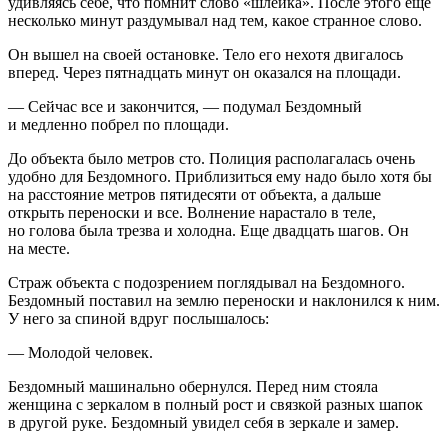
удивляясь себе, что помнит слово «шлейка». После этого еще
несколько минут раздумывал над тем, какое странное слово.
Он вышел на своей остановке. Тело его нехотя двигалось
вперед. Через пят
надцат
ь минут он оказался на площади.
— Сейчас все и закончится, — подумал Бездомный
и медленно побрел по площади.
До объекта было метров сто. Полиция располагалась очень
удобно для Бездомного. Приблизиться ему надо было хотя бы
на расстояние метров пятидесяти от объекта, а дальше
открыть переноски и все. Волнение нарастало в теле,
но голова была трезва и холодна. Еще двадцать шагов. Он
на месте.
Страж объекта с подозрением поглядывал на Бездомного.
Бездомный поставил на землю переноски и наклонился к ним.
У него за спиной вдруг послышалось:
— Молодой человек.
Бездомный машинально обернулся. Перед ним стояла
женщина с зеркалом в полный рост и связкой разных шапок
в другой руке. Бездомный увидел себя в зеркале и замер.