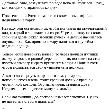
Да только, увы, разгуливать по воде пока не научился. Сразу,
как топорик, отправлюсь ко дну».
Повеселевший Ростик вместе со своим псом-амфибией
поднялись на горку.
Наверху они остановились, чтобы поглазеть на замечательный
вид, который открывался на озеро. Через полянку по своим
срочным делам бежал звонкий ручеёк, а дальше начиналась
опушка леса. Как приятно в жару напиться из ручейка
ледяной водицы!
Теперь, если повернуть налево, то через полчаса путники
окажутся дома, в родной деревне. Ростик поставит на стол
пузатый самовар и сразу пригласит молчуна Йони в гости,
чтобы похвастаться своим уникальным пёсиком.
А вот если свернуть направо, то там, у старого,
покосившегося клёна, стоит крепкий домик с красной
черепичной крышей. Это магазинчик старины Дова.
Недалеко, всего в десяти минутах ходьбы.
Свой магазинчик Дов ласково называет лавочкой. Ну как
не навестить старого приятеля?