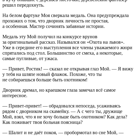
решил передохнуть.
На белом фартуке Моя сверкала медаль. Она предупреждала
прохожих о том, что дворник личность не простая,
а особенная. Мастер сочинять забавные истории.
Медаль эту Мой получил на конкурсе врунов
за оригинальный рассказ. Назывался он «Охота на львов».
Уже в середине его выступления все члены уважаемого жюри
спрятались под стол. Большинство от смеха, а некоторые,
самые пугливые, от ужаса.
— Привет, Ростик! — сказал не открывая глаз Мой. — Я вижу
у тебя на шляпе новый флажок. Похоже, что ты
не собираешься больше быть охотником!
Дворник дремал, но краешком глаза замечал всё самое
интересное.
— Привет-привет! — обрадовался непоседа, усаживаясь
рядом с дворником на скамейку. — А с чего ты, дружище
Мой, взял, что я не хочу больше быть охотником? Как дела?
Как поживает твоя больная поясница?
— Шалит и не даёт покоя, — пробормотал во сне Мой, —