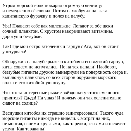
Утром морской волк пожарил огромную яичницу
и немедленно её слопал. Потом нахлобучил на глаза
капитанскую фуражку и полез на палубу.
Ура! Плавают себе как миленькие. Лопают за обе щеки
сочный планктон. С хрустом наворачивают витамины,
дорогуши беззубые.
Так! Где мой остро заточенный гарпун? Ага, вот он стоит
у штурвала!
Обнаружив на палубе рыжего китобоя и его жуткий гарпун,
киты совсем не испугались. Не на тех напали! Наоборот,
беззубые гиганты дружно вынырнули на поверхность озера и,
выплюнув планктон, со всех сторон окружили морского
волка и его китобойную шхуну.
Что это за интересные рыжие звёздочки у этого смешного
приятеля? Да-да! На ушах! И почему они так ослепительно
сияют на солнце?
Веснушки китобоя их страшно заинтересовали! Такого чуда
морские гиганты никогда не видели. Смотрят на них,
не моргая, своими круглыми, как тарелки, глазами и шевелят
усами. Как тараканы!