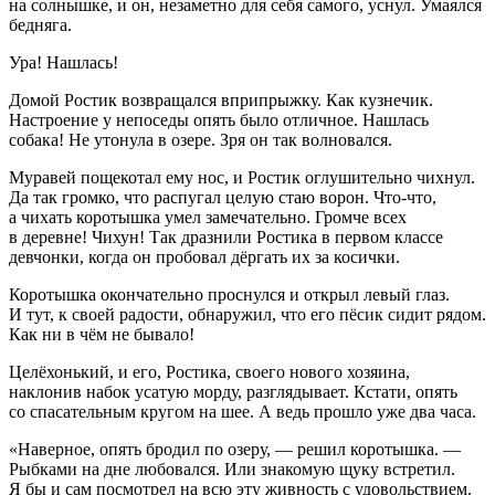
на солнышке, и он, незаметно для себя самого, уснул. Умаялся
бедняга.
Ура! Нашлась!
Домой Ростик возвращался вприпрыжку. Как кузнечик.
Настроение у непоседы опять было отличное. Нашлась
собака! Не утонула в озере. Зря он так волновался.
Муравей пощекотал ему нос, и Ростик оглушительно чихнул.
Да так громко, что распугал целую стаю ворон. Что-что,
а чихать коротышка умел замечательно. Громче всех
в деревне! Чихун! Так дразнили Ростика в первом классе
девчонки, когда он пробовал дёргать их за косички.
Коротышка окончательно проснулся и открыл левый глаз.
И тут, к своей радости, обнаружил, что его пёсик сидит рядом.
Как ни в чём не бывало!
Целёхонький, и его, Ростика, своего нового хозяина,
наклонив набок усатую морду, разглядывает. Кстати, опять
со спасательным кругом на шее. А ведь прошло уже два часа.
«Наверное, опять бродил по озеру, — решил коротышка. —
Рыбками на дне любовался. Или знакомую щуку встретил.
Я бы и сам посмотрел на всю эту живность с удовольствием.