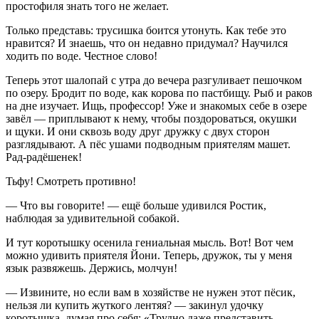
простофиля знать того не желает.
Только представь: трусишка боится утонуть. Как тебе это
нравится? И знаешь, что он недавно придумал? Научился
ходить по воде. Честное слово!
Теперь этот шалопай с утра до вечера разгуливает пешочком
по озеру. Бродит по воде, как корова по пастбищу. Рыб и раков
на дне изучает. Ищь, профессор! Уже и знакомых себе в озере
завёл — приплывают к нему, чтобы поздороваться, окушки
и щуки. И они сквозь воду друг дружку с двух сторон
разглядывают. А пёс ушами подводным приятелям машет.
Рад-радёшенек!
Тьфу! Смотреть противно!
— Что вы говорите! — ещё больше удивился Ростик,
наблюдая за удивительной собакой.
И тут коротышку осенила гениальная мысль. Вот! Вот чем
можно удивить приятеля Йони. Теперь, дружок, ты у меня
язык развяжешь. Держись, молчун!
— Извините, но если вам в хозяйстве не нужен этот пёсик,
нельзя ли купить жуткого лентяя? — закинул удочку
коротышка, думая про себя: «Трудно даже представить