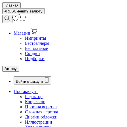
Главная
RUB
Сменить валюту
Магазин
Импринты
Бестселлеры
Бесплатные
Скидки
Подборки
Автору
Войти в аккаунт
Про-аккаунт
Редактор
Корректор
Простая верстка
Сложная верстка
Дизайн обложки
Иллюстрации