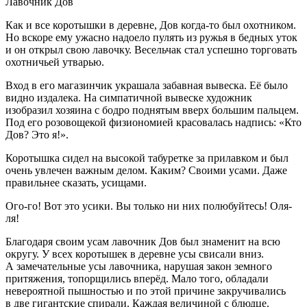
Лавочник Дов
Как и все коротышки в деревне, Дов когда-то был охотником.
Но вскоре ему ужасно надоело пулять из ружья в бедных уток
и он открыл свою лавочку. Весельчак стал успешно торговать
охотничьей утварью.
Вход в его магазинчик украшала забавная вывеска. Её было
видно издалека. На симпатичной вывеске художник
изобразил хозяина с бодро поднятым вверх большим пальцем.
Под его розовощекой физиономией красовалась надпись: «Кто
Дов? Это я!».
Коротышка сидел на высокой табуретке за прилавком и был
очень увлечен важным делом. Каким? Своими усами. Даже
правильнее сказать, усищами.
Ого-го! Вот это усики. Вы только ни них полюбуйтесь! Оля-
ля!
Благодаря своим усам лавочник Дов был знаменит на всю
округу. У всех коротышек в деревне усы свисали вниз.
А замечательные усы лавочника, нарушая закон земного
притяжения, топорщились вперёд. Мало того, обладали
невероятной пышностью и по этой причине закручивались
в две гигантские спирали. Каждая величиной с блюдце.