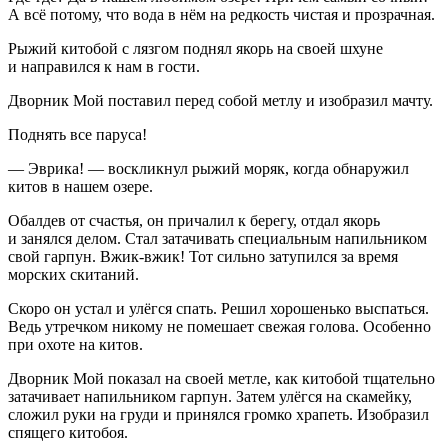
А всё потому, что вода в нём на редкость чистая и прозрачная.
Рыжий китобой с лязгом поднял якорь на своей шхуне
и направился к нам в гости.
Дворник Мой поставил перед собой метлу и изобразил мачту.
Поднять все паруса!
— Эврика! — воскликнул рыжий моряк, когда обнаружил
китов в нашем озере.
Обалдев от счастья, он причалил к берегу, отдал якорь
и занялся делом. Стал затачивать специальным напильником
свой гарпун. Вжик-вжик! Тот сильно затупился за время
морских скитаний.
Скоро он устал и улёгся спать. Решил хорошенько выспаться.
Ведь утречком никому не помешает свежая голова. Особенно
при охоте на китов.
Дворник Мой показал на своей метле, как китобой тщательно
затачивает напильником гарпун. Затем улёгся на скамейку,
сложил руки на груди и принялся громко храпеть. Изобразил
спящего китобоя.