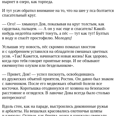
нырнет в озеро, как торпеда.
И тут усач обратил внимание на то, что на шее у пса болтается
спасательный круг.
— Ого! — хмыкнул Дов, показывая на круг толстым, как
сарделька, пальцем. — А он у нас еще и спасатель! Какой-
нибудь недотёпа начнёт тонуть, а пёс — тут как тут! Бултых
в воду и спасёт простофилю. Молодец!
Услышав эту новость, пёс скромно помахал хвостом
и с одобрением уставился на обладателя смешных цветных
усов. «Так! Кажется, начинается новая жизнь! Как здорово,
когда про тебя говорят приятные вещи. И не обзывают
ежеминутно олухом или бездельником».
— Привет, Дов! — успел пискнуть, освободившись
из дружеских объятий приятеля, Ростик. Он давно был знаком
с лавочником. После его медвежьих объятий болели все
косточки. Коротышка отодвинулся от хозяина на безопасное
расстояние и огляделся. В лавочке Дова всегда было столько
интересного!
Вдоль стен, как на параде, выстроились диковинные ружья
и арбалеты. На вешалках красовались охотничьи шляпы
и камзолы. Острые, как бритва, ножи и кинжалы сверкали