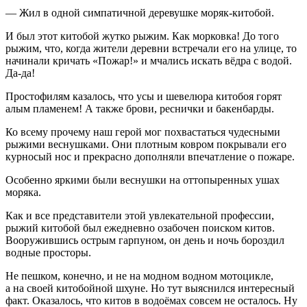
— Жил в одной симпатичной деревушке моряк-китобой.
И был этот китобой жутко рыжим. Как морковка! До того
рыжим, что, когда жители деревни встречали его на улице, то
начинали кричать «Пожар!» и мчались искать вёдра с водой.
Да-да!
Простофилям казалось, что усы и шевелюра китобоя горят
алым пламенем! А также брови, реснички и бакенбарды.
Ко всему прочему наш герой мог похвастаться чудесными
рыжими веснушками. Они плотным ковром покрывали его
курносый нос и прекрасно дополняли впечатление о пожаре.
Особенно яркими были веснушки на оттопыренных ушах
моряка.
Как и все представители этой увлекательной профессии,
рыжий китобой был ежедневно озабочен поиском китов.
Вооружившись острым гарпуном, он день и ночь бороздил
водные просторы.
Не пешком, конечно, и не на модном водном мотоцикле,
а на своей китобойной шхуне. Но тут выяснился интересный
факт. Оказалось, что китов в водоёмах совсем не осталось. Ну