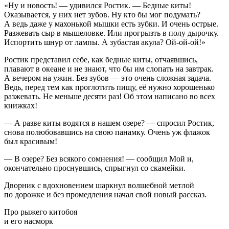
«Ну и новость! — удивился Ростик. — Бедные киты!
Оказывается, у них нет зубов. Ну кто бы мог подумать?
А ведь даже у махонькой мышки есть зубки. И очень острые.
Разжевать сыр в мышеловке. Или прогрызть в полу дырочку.
Испортить шнур от лампы. А зубастая акула? Ой-ой-ой!»
Ростик представил себе, как бедные киты, отчаявшись,
плавают в океане и не знают, что бы им слопать на завтрак.
А вечером на ужин. Без зубов — это очень сложная задача.
Ведь, перед тем как проглотить пищу, её нужно хорошенько
разжевать. Не меньше десяти раз! Об этом написано во всех
книжках!
— А разве киты водятся в нашем озере? — спросил Ростик,
снова полюбовавшись на свою панамку. Очень уж флажок
был красивым!
— В озере? Без всякого сомнения! — сообщил Мой и,
окончательно проснувшись, спрыгнул со скамейки.
Дворник с вдохновением шаркнул волшебной метлой
по дорожке и без промедления начал свой новый рассказ.
Про рыжего китобоя
и его насморк