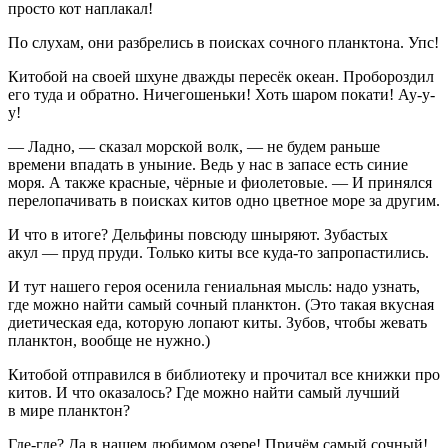
просто кот наплакал!
По слухам, они разбрелись в поисках сочного планктона. Упс!
Китобой на своей шхуне дважды пересёк океан. Пробороздил
его туда и обратно. Ничегошеньки! Хоть шаром покати! Ау-у-
у!
— Ладно, — сказал морской волк, — не будем раньше
времени впадать в уныние. Ведь у нас в запасе есть синие
моря. А также красные, чёрные и фиолетовые. — И принялся
перелопачивать в поисках китов одно цветное море за другим.
И что в итоге? Дельфины повсюду шныряют. Зубастых
акул — пруд пруди. Только киты все куда-то запропастились.
И тут нашего героя осенила гениальная мысль: надо узнать,
где можно найти самый сочный планктон. (Это такая вкусная
диетическая еда, которую лопают киты. Зубов, чтобы жевать
планктон, вообще не нужно.)
Китобой отправился в библиотеку и прочитал все книжки про
китов. И что оказалось? Где можно найти самый лучший
в мире планктон?
Где-где? Да в нашем любимом озере! Причём самый сочный!