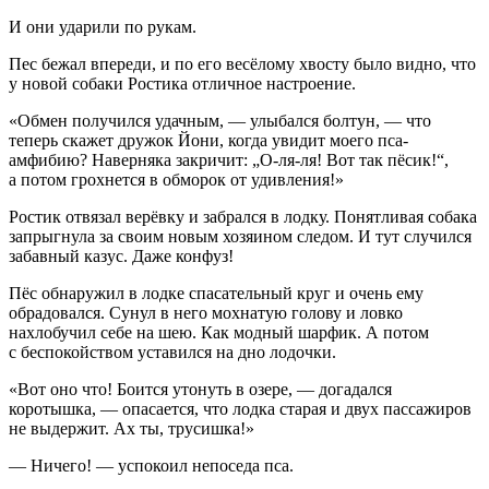
И они ударили по рукам.
Пес бежал впереди, и по его весёлому хвосту было видно, что
у новой собаки Ростика отличное настроение.
«Обмен получился удачным, — улыбался болтун, — что
теперь скажет дружок Йони, когда увидит моего пса-
амфибию? Наверняка закричит: „О-ля-ля! Вот так пёсик!“,
а потом грохнется в обморок от удивления!»
Ростик отвязал верёвку и забрался в лодку. Понятливая собака
запрыгнула за своим новым хозяином следом. И тут случился
забавный казус. Даже конфуз!
Пёс обнаружил в лодке спасательный круг и очень ему
обрадовался. Сунул в него мохнатую голову и ловко
нахлобучил себе на шею. Как модный шарфик. А потом
с беспокойством уставился на дно лодочки.
«Вот оно что! Боится утонуть в озере, — догадался
коротышка, — опасается, что лодка старая и двух пассажиров
не выдержит. Ах ты, трусишка!»
— Ничего! — успокоил непоседа пса.