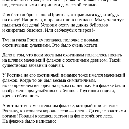
под стеклянными витринами дамасской сталью.
И всё это добро звало: «Приятель, отправимся куда-нибудь
на охоту! Например, в прерии или в пампасы. Мы устали тут
пылиться без дела! Устроим охоту на диких буйволов
и свирепых бизонов. Или саблезубых тигров!»
Тут на глаза Ростику попалась полочка с новыми
охотничьими флажками. Это было очень кстати.
Дело в том, что всем местным охотникам полагалось носить
на шляпах маленький флажок с охотничьим девизом. Такой
существовал забавный обычай.
У Ростика на его охотничьей панамке тоже имелся маленький
флажок. Когда-то он был весьма симпатичным,
но со временем выгорел на ярком солнышке. На флажке были
изображены два улыбчивых зайчонка. Трусишки сидели,
крепко обнявшись.
А вот на том замечательном флажке, который приглянулся
Ростику, красовался король лесов — олень. Да еще с золотыми
рогами! Гордый красавец застыл на фоне зелёного леса.
На флажке было написано: