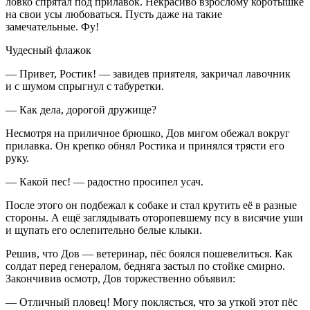
ловко спрятал под прилавок. Некрасиво взрослому коротышке
на свои усы любоваться. Пусть даже на такие
замечательные. Фу!
Чудесный флажок
— Привет, Ростик! — завидев приятеля, закричал лавочник
и с шумом спрыгнул с табуретки.
— Как дела, дорогой дружище?
Несмотря на приличное брюшко, Дов мигом обежал вокруг
прилавка. Он крепко обнял Ростика и принялся трясти его
руку.
— Какой пес! — радостно просипел усач.
После этого он подбежал к собаке и стал крутить её в разные
стороны. А ещё заглядывать оторопевшему псу в висячие уши
и щупать его ослепительно белые клыки.
Решив, что Дов — ветеринар, пёс боялся пошевелиться. Как
солдат перед генералом, бедняга застыл по стойке смирно.
Закончивив осмотр, Дов торжественно объявил:
— Отличный пловец! Могу поклясться, что за уткой этот пёс