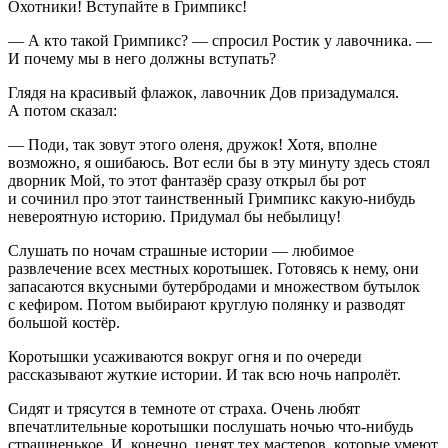
Охотники! Вступайте в Гримпикс!
— А кто такой Гримпикс? — спросил Ростик у лавочника. —
И почему мы в него должны вступать?
Глядя на красивый флажок, лавочник Дов призадумался.
А потом сказал:
— Поди, так зовут этого оленя, дружок! Хотя, вполне
возможно, я ошибаюсь. Вот если бы в эту минуту здесь стоял
дворник Мой, то этот фантазёр сразу открыл бы рот
и сочинил про этот таинственный Гримпикс какую-нибудь
невероятную историю. Придумал бы небылицу!
Слушать по ночам страшные истории — любимое
развлечение всех местных коротышек. Готовясь к нему, они
запасаются вкусными бутербродами и множеством бутылок
с кефиром. Потом выбирают круглую полянку и разводят
большой костёр.
Коротышки усаживаются вокруг огня и по очереди
рассказывают жуткие истории. И так всю ночь напролёт.
Сидят и трясутся в темноте от страха. Очень любят
впечатлительные коротышки послушать ночью что-нибудь
страшненькое. И, конечно, ценят тех мастеров, которые умеют