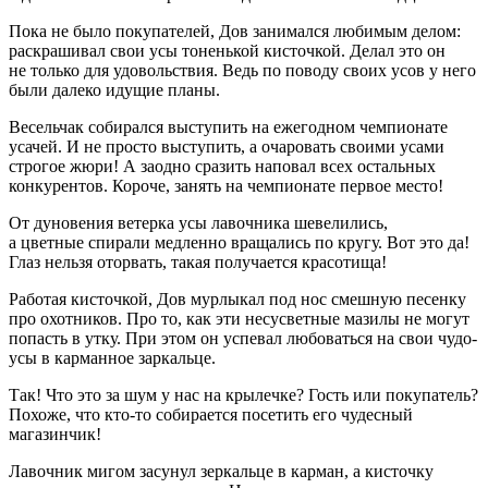
Пока не было покупателей, Дов занимался любимым делом:
раскрашивал свои усы тоненькой кисточкой. Делал это он
не только для удовольствия. Ведь по поводу своих усов у него
были далеко идущие планы.
Весельчак собирался выступить на ежегодном чемпионате
усачей. И не просто выступить, а очаровать своими усами
строгое жюри! А заодно сразить наповал всех остальных
конкурентов. Короче, занять на чемпионате первое место!
От дуновения ветерка усы лавочника шевелились,
а цветные спирали медленно вращались по кругу. Вот это да!
Глаз нельзя оторвать, такая получается красотища!
Работая кисточкой, Дов мурлыкал под нос смешную песенку
про охотников. Про то, как эти несусветные мазилы не могут
попасть в утку. При этом он успевал любоваться на свои чудо-
усы в карманное заркальце.
Так! Что это за шум у нас на крылечке? Гость или покупатель?
Похоже, что кто-то собирается посетить его чудесный
магазинчик!
Лавочник мигом засунул зеркальце в карман, а кисточку