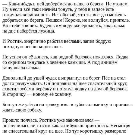
— Как-нибудь в ней доберёмся до нашего берега. Не утонем.
Ну а если всё-таки начнём тонуть, у тебя в запасе есть
отличная возможность. Не забывай, что ты всегда сможешь
добраться до берега. Пешком! Короче, не волнуйся, приятель.
Вот тебе ковшик. Будешь им воду вычерпывать, как-только
на дне наберётся лужица.
И Ростик, энергично работая вёслами, запел бодрую
походную песню коротышек.
Не успел он её допеть, как родной бережок показался. Лодка
со скрипом ткнулась в зелёные камыши. А под днищем
зашуршала галька.
Довольный до ушей чудак выпрыгнул на берег. Пёс на стал
долго раздумывать. Он поправил на шее спасательный круг,
схватил зубами верёвку и потянул лодку на другой бережок.
К старичку — новому её хозяину.
Болтун же улёгся на травку, взял в зубы соломинку и принялся
ждать свою собаку.
Прошло полчаса. Ростика уже заволновался —
не случилась ли с псом какая-нибудь неприятность. Несмотря
на спасательный круг на шее. Но тут коротышку разморило