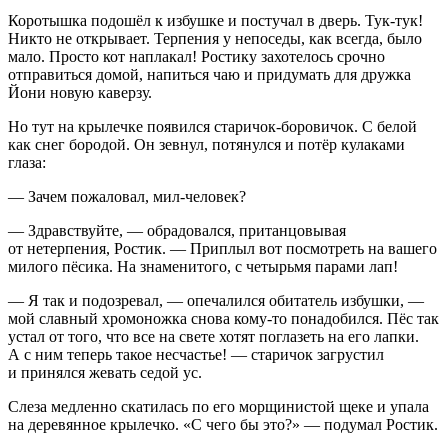
Коротышка подошёл к избушке и постучал в дверь. Тук-тук!
Никто не открывает. Терпения у непоседы, как всегда, было
мало. Просто кот наплакал! Ростику захотелось срочно
отправиться домой, напиться чаю и придумать для дружка
Йони новую каверзу.
Но тут на крылечке появился старичок-боровичок. С белой
как снег бородой. Он зевнул, потянулся и потёр кулаками
глаза:
— Зачем пожаловал, мил-человек?
— Здравствуйте, — обрадовался, пританцовывая
от нетерпения, Ростик. — Приплыл вот посмотреть на вашего
милого пёсика. На знаменитого, с четырьмя парами лап!
— Я так и подозревал, — опечалился обитатель избушки, —
мой славный хромоножка снова кому-то понадобился. Пёс так
устал от того, что все на свете хотят поглазеть на его лапки.
А с ним теперь такое несчастье! — старичок загрустил
и принялся жевать седой ус.
Слеза медленно скатилась по его морщинистой щеке и упала
на деревянное крылечко. «С чего бы это?» — подумал Ростик.