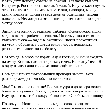
у этих двух непосед совсем не похожи. Так часто бывает!
Например, Ростик очень веселый малый. Не упускает случая,
чтобы пошутить и посмеяться. А Йони, наоборот, молчун,
каких поискать. Слова за весь день не услышишь: тихоня
плюс соня. Несмотря на это, наши приятели отлично ладят
между собой.
Зимой и летом их объединяет рыбалка. Осенью коротышки
ходят в лес за грибами и ягодами. Но есть у них и главное
увлечение: оба — заядлые охотники. Любят поохотиться
на уток, побродить с ружьем вокруг озера, пошлепать
резиновыми сапогами по болоту.
Вот это да! Хлебом не корми, а дай Ростику и Йони сходить
на охоту. Кстати, насчет здоровья уточек. Не волнуйтесь! Ни
в одну птицу наши горе-охотники ещё не попали.
Весь день приятели-коротышки проводят вместе. Хотя
разговор между ними обычно не клеится.
Увы! Это вполне понятно! Ростик с утра и до вечера может
болтать без умолку. А его дружок-тихоня говорить не любит.
Ему нравится, чтобы вокруг было тихо. Он обожает тишину.
Поэтому из Йони порой за весь день слова клещами
не вытянешь. В ответ на шутки приятеля молчун вежливо