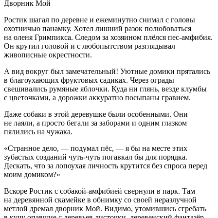
Дворник Мой
Ростик шагал по деревне и ежеминутно снимал с головы
охотничью панамку. Хотел лишний разок полюбоваться
на оленя Гримпикса. Следом за хозяином плёлся пес-амфибия.
Он крутил головой и с любопытством разглядывал
живописные окрестности.
А вид вокруг был замечательный! Уютные домики прятались
в благоухающих фруктовых садиках. Через ограды
свешивались румяные яблочки. Куда ни глянь, везде клумбы
с цветочками, а дорожки аккуратно посыпаны гравием.
Даже собаки в этой деревушке были особенными. Они
не лаяли, а просто бегали за заборами и одним глазком
пялились на чужака.
«Странное дело, — подумал пёс, — я бы на месте этих
зубастых созданий чуть-чуть погавкал бы для порядка.
Дескать, что за лопоухая личность крутится без спроса перед
моим домиком?»
Вскоре Ростик с собакой-амфибией свернули в парк. Там
на деревянной скамейке в обнимку со своей неразлучной
метлой дремал дворник Мой. Видимо, утомившись сгребать
в кучу опавшие с деревьев листочки, деревенский фантазёр