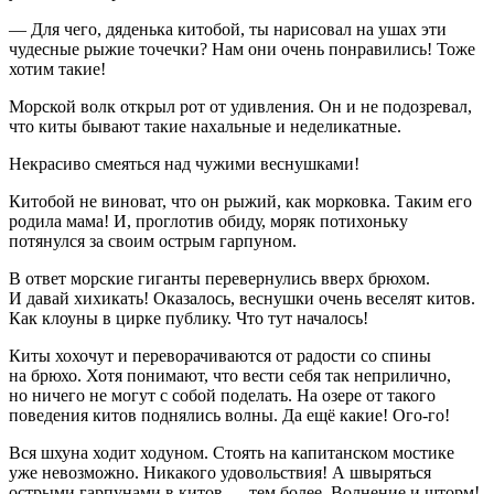
— Для чего, дяденька китобой, ты нарисовал на ушах эти
чудесные рыжие точечки? Нам они очень понравились! Тоже
хотим такие!
Морской волк открыл рот от удивления. Он и не подозревал,
что киты бывают такие нахальные и неделикатные.
Некрасиво смеяться над чужими веснушками!
Китобой не виноват, что он рыжий, как морковка. Таким его
родила мама! И, проглотив обиду, моряк потихоньку
потянулся за своим острым гарпуном.
В ответ морские гиганты перевернулись вверх брюхом.
И давай хихикать! Оказалось, веснушки очень веселят китов.
Как клоуны в цирке публику. Что тут началось!
Киты хохочут и переворачиваются от радости со спины
на брюхо. Хотя понимают, что вести себя так неприлично,
но ничего не могут с собой поделать. На озере от такого
поведения китов поднялись волны. Да ещё какие! Ого-го!
Вся шхуна ходит ходуном. Стоять на капитанском мостике
уже невозможно. Никакого удовольствия! А швыряться
острыми гарпунами в китов — тем более. Волнение и шторм!