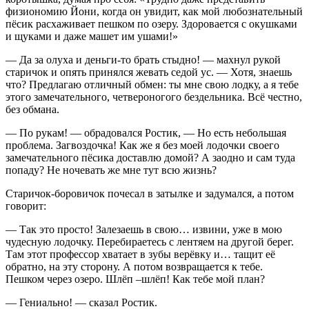
физиономию Йони, когда он увидит, как мой любознательный
пёсик расхаживает пешком по озеру. Здоровается с окушками
и щуками и даже машет им ушами!»
— Да за олуха и деньги-то брать стыдно! — махнул рукой
старичок и опять принялся жевать седой ус. — Хотя, знаешь
что? Предлагаю отличный обмен: ты мне свою лодку, а я тебе
этого замечательного, четвероногого бездельника. Всё честно,
без обмана.
— По рукам! — обрадовался Ростик, — Но есть небольшая
проблема. Загвоздочка! Как же я без моей лодочки своего
замечательного пёсика доставлю домой? А заодно и сам туда
попаду? Не ночевать же мне тут всю жизнь?
Старичок-боровичок почесал в затылке и задумался, а потом
говорит:
— Так это просто! Залезаешь в свою… извини, уже в мою
чудесную лодочку. Перебираетесь с лентяем на другой берег.
Там этот профессор хватает в зубы верёвку и… тащит её
обратно, на эту сторону. А потом возвращается к тебе.
Пешком через озеро. Шлёп –шлёп! Как тебе мой план?
— Гениально! — сказал Ростик.