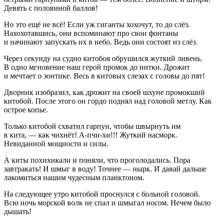
Девять с половиной баллов!
Но это ещё не всё! Если уж гиганты хохочут, то до слёз.
Нахохотавшись, они вспоминают про свои фонтаны
и начинают запускать их в небо. Ведь они состоят из слёз.
Через секунду на судно китобоя обрушился жуткий ливень.
В одно мгновение наш герой промок до нитки. Дрожит
и мечтает о зонтике. Весь в китовых слезах с головы до пят!
Дворник изобразил, как дрожит на своей шхуне промокший
китобой. После этого он гордо поднял над головой метлу. Как
острое копье.
Только китобой схватил гарпун, чтобы швырнуть им
в кита, — как чихнёт! А-пчи-хи!!! Жуткий насморк.
Невиданной мощности и силы.
А киты похихикали и поняли, что проголодались. Пора
завтракать! И шмыг в воду! Точнее — нырк. И давай дальше
лакомиться нашим чудесным планктоном.
На следующее утро китобой проснулся с больной головой.
Всю ночь морской волк не спал и шмыгал носом. Нечем было
дышать!