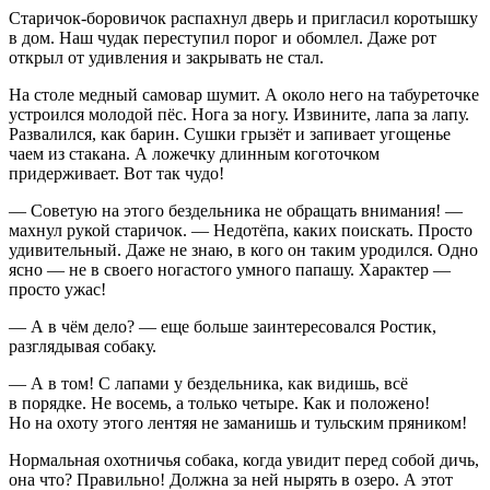
Старичок-боровичок распахнул дверь и пригласил коротышку
в дом. Наш чудак переступил порог и обомлел. Даже рот
открыл от удивления и закрывать не стал.
На столе медный самовар шумит. А около него на табуреточке
устроился молодой пёс. Нога за ногу. Извините, лапа за лапу.
Развалился, как барин. Сушки грызёт и запивает угощенье
чаем из стакана. А ложечку длинным коготочком
придерживает. Вот так чудо!
— Советую на этого бездельника не обращать внимания! —
махнул рукой старичок. — Недотёпа, каких поискать. Просто
удивительный. Даже не знаю, в кого он таким уродился. Одно
ясно — не в своего ногастого умного папашу. Характер —
просто ужас!
— А в чём дело? — еще больше заинтересовался Ростик,
разглядывая собаку.
— А в том! С лапами у бездельника, как видишь, всё
в порядке. Не восемь, а только четыре. Как и положено!
Но на охоту этого лентяя не заманишь и тульским пряником!
Нормальная охотничья собака, когда увидит перед собой дичь,
она что? Правильно! Должна за ней нырять в озеро. А этот