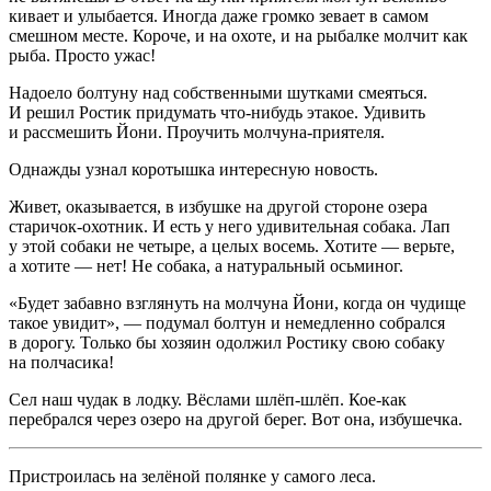
кивает и улыбается. Иногда даже громко зевает в самом
смешном месте. Короче, и на охоте, и на рыбалке молчит как
рыба. Просто ужас!
Надоело болтуну над собственными шутками смеяться.
И решил Ростик придумать что-нибудь этакое. Удивить
и рассмешить Йони. Проучить молчуна-приятеля.
Однажды узнал коротышка интересную новость.
Живет, оказывается, в избушке на другой стороне озера
старичок-охотник. И есть у него удивительная собака. Лап
у этой собаки не четыре, а целых восемь. Хотите — верьте,
а хотите — нет! Не собака, а натуральный осьминог.
«Будет забавно взглянуть на молчуна Йони, когда он чудище
такое увидит», — подумал болтун и немедленно собрался
в дорогу. Только бы хозяин одолжил Ростику свою собаку
на полчасика!
Сел наш чудак в лодку. Вёслами шлёп-шлёп. Кое-как
перебрался через озеро на другой берег. Вот она, избушечка.
Пристроилась на зелёной полянке у самого леса.