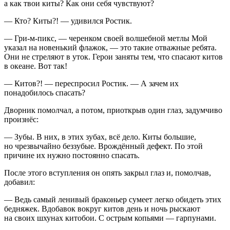
а как твои киты? Как они себя чувствуют?
— Кто? Киты?! — удивился Ростик.
— Гри-м-пикс, — черенком своей волшебной метлы Мой
указал на новенький флажок, — это такие отважные ребята.
Они не стреляют в уток. Герои заняты тем, что спасают китов
в океане. Вот так!
— Китов?! — переспросил Ростик. — А зачем их
понадобилось спасать?
Дворник помолчал, а потом, приоткрыв один глаз, задумчиво
произнёс:
— Зубы. В них, в этих зубах, всё дело. Киты большие,
но чрезвычайно беззубые. Врождённый дефект. По этой
причине их нужно постоянно спасать.
После этого вступления он опять закрыл глаз и, помолчав,
добавил:
— Ведь самый ленивый браконьер сумеет легко обидеть этих
бедняжек. Вдобавок вокруг китов день и ночь рыскают
на своих шхунах китобои. С острым копьями — гарпунами.