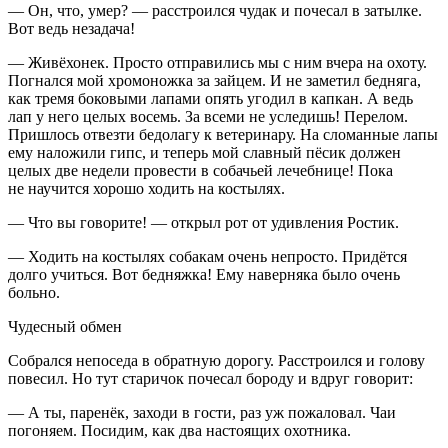
— Он, что, умер? — расстроился чудак и почесал в затылке.
Вот ведь незадача!
— Живёхонек. Просто отправились мы с ним вчера на охоту.
Погнался мой хромоножка за зайцем. И не заметил бедняга,
как тремя боковыми лапами опять угодил в капкан. А ведь
лап у него целых восемь. За всеми не уследишь! Перелом.
Пришлось отвезти бедолагу к ветеринару. На сломанные лапы
ему наложили гипс, и теперь мой славный пёсик должен
целых две недели провести в собачьей лечебнице! Пока
не научится хорошо ходить на костылях.
— Что вы говорите! — открыл рот от удивления Ростик.
— Ходить на костылях собакам очень непросто. Придётся
долго учиться. Вот бедняжка! Ему наверняка было очень
больно.
Чудесный обмен
Собрался непоседа в обратную дорогу. Расстроился и голову
повесил. Но тут старичок почесал бороду и вдруг говорит:
— А ты, паренёк, заходи в гости, раз уж пожаловал. Чаи
погоняем. Посидим, как два настоящих охотника.