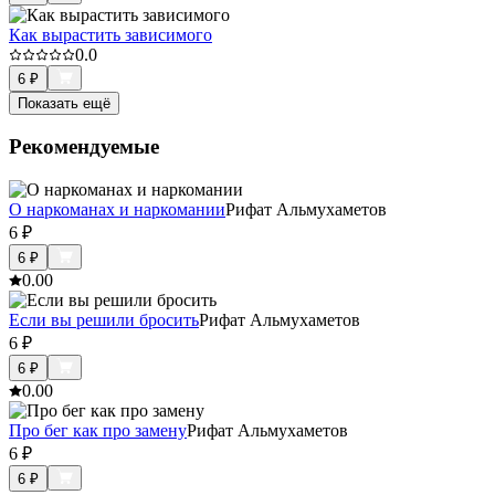
Как вырастить зависимого
0.0
6
₽
Показать ещё
Рекомендуемые
О наркоманах и наркомании
Рифат Альмухаметов
6
₽
6
₽
0.0
0
Если вы решили бросить
Рифат Альмухаметов
6
₽
6
₽
0.0
0
Про бег как про замену
Рифат Альмухаметов
6
₽
6
₽