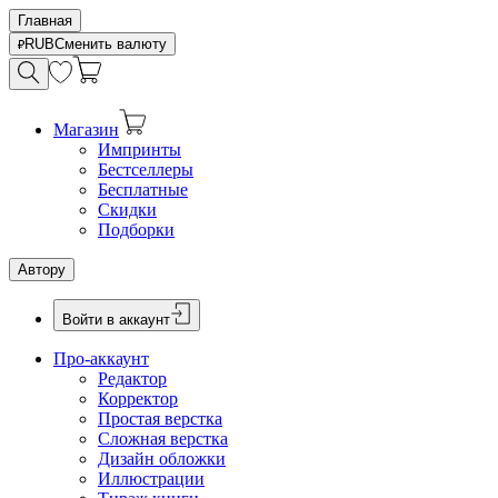
Главная
RUB
Сменить валюту
Магазин
Импринты
Бестселлеры
Бесплатные
Скидки
Подборки
Автору
Войти в аккаунт
Про-аккаунт
Редактор
Корректор
Простая верстка
Сложная верстка
Дизайн обложки
Иллюстрации