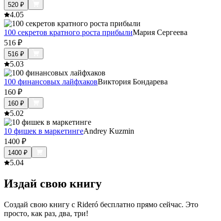
520
₽
4.0
5
100 секретов кратного роста прибыли
Мария Сергеева
516
₽
516
₽
5.0
3
100 финансовых лайфхаков
Виктория Бондарева
160
₽
160
₽
5.0
2
10 фишек в маркетинге
Andrey Kuzmin
1400
₽
1400
₽
5.0
4
Издай свою книгу
Создай свою книгу с Rideró бесплатно прямо сейчас. Это
просто, как раз, два, три!