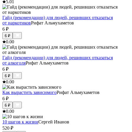
5.0
1
Гайд (рекомендации) для людей, решивших отказаться
от наркотиков
Рифат Альмухаметов
6
₽
6
₽
0.0
0
Гайд (рекомендации) для людей, решивших отказаться
от алкоголя
Рифат Альмухаметов
6
₽
6
₽
0.0
0
Как вырастить зависимого
Рифат Альмухаметов
6
₽
6
₽
0.0
0
10 шагов к жизни
Сергей Иванов
520
₽