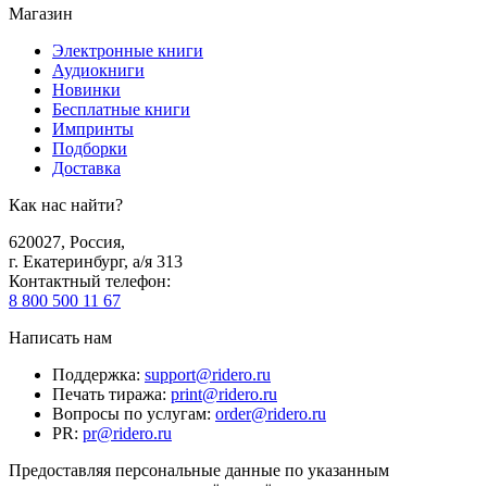
Магазин
Электронные книги
Аудиокниги
Новинки
Бесплатные книги
Импринты
Подборки
Доставка
Как нас найти?
620027
,
Россия
,
г. Екатеринбург, а/я 313
Контактный телефон
:
8 800 500 11 67
Написать нам
Поддержка
:
support@ridero.ru
Печать тиража
:
print@ridero.ru
Вопросы по услугам
:
order@ridero.ru
PR
:
pr@ridero.ru
Предоставляя персональные данные по указанным