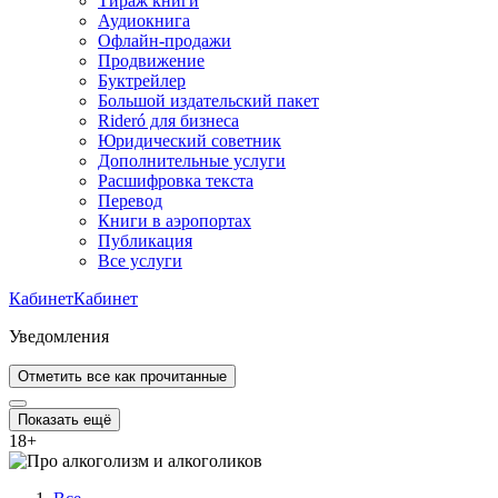
Тираж книги
Аудиокнига
Офлайн-продажи
Продвижение
Буктрейлер
Большой издательский пакет
Rideró для бизнеса
Юридический советник
Дополнительные услуги
Расшифровка текста
Перевод
Книги в аэропортах
Публикация
Все услуги
Кабинет
Кабинет
Уведомления
Отметить все как прочитанные
Показать ещё
18
+