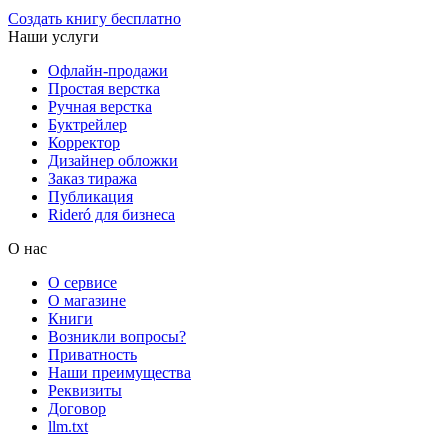
Создать книгу бесплатно
Наши услуги
Офлайн-продажи
Простая верстка
Ручная верстка
Буктрейлер
Корректор
Дизайнер обложки
Заказ тиража
Публикация
Rideró для бизнеса
О нас
О сервисе
О магазине
Книги
Возникли вопросы?
Приватность
Наши преимущества
Реквизиты
Договор
llm.txt