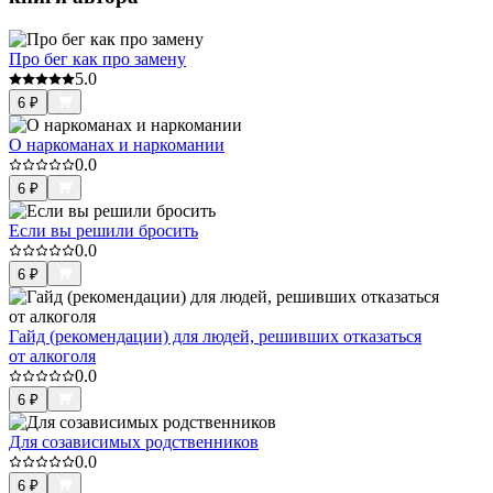
Про бег как про замену
5.0
6
₽
О наркоманах и наркомании
0.0
6
₽
Если вы решили бросить
0.0
6
₽
Гайд (рекомендации) для людей, решивших отказаться
от алкоголя
0.0
6
₽
Для созависимых родственников
0.0
6
₽