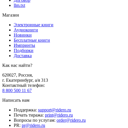
Договор
llm.txt
Магазин
Электронные книги
Аудиокниги
Новинки
Бесплатные книги
Импринты
Подборки
Доставка
Как нас найти?
620027
,
Россия
,
г. Екатеринбург, а/я 313
Контактный телефон
:
8 800 500 11 67
Написать нам
Поддержка
:
support@ridero.ru
Печать тиража
:
print@ridero.ru
Вопросы по услугам
:
order@ridero.ru
PR
:
pr@ridero.ru