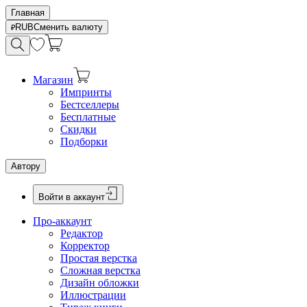
Главная
RUB
Сменить валюту
Магазин
Импринты
Бестселлеры
Бесплатные
Скидки
Подборки
Автору
Войти в аккаунт
Про-аккаунт
Редактор
Корректор
Простая верстка
Сложная верстка
Дизайн обложки
Иллюстрации