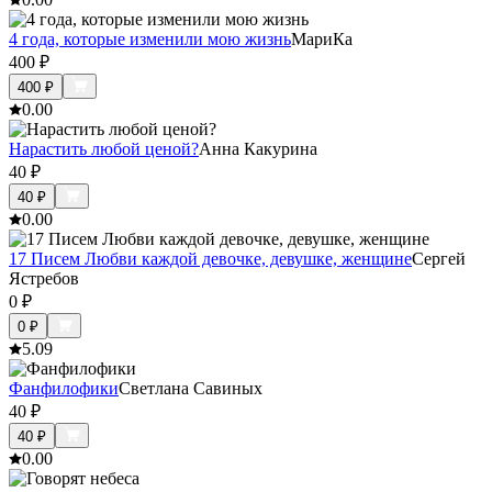
4 года, которые изменили мою жизнь
МариКа
400
₽
400
₽
0.0
0
Нарастить любой ценой?
Анна Какурина
40
₽
40
₽
0.0
0
17 Писем Любви каждой девочке, девушке, женщине
Сергей
Ястребов
0
₽
0
₽
5.0
9
Фанфилофики
Светлана Савиных
40
₽
40
₽
0.0
0