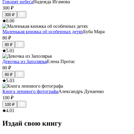
Говорят небеса
Надежда Игамова
300
₽
300
₽
0.0
0
Маленькая книжка об особенных детях
Буба Мара
80
₽
80
₽
5.0
1
Девочка из Заполярья
Елена Протас
80
₽
80
₽
5.0
3
Книга ленивого фотографа
Александръ Дунаенко
100
₽
100
₽
4.0
1
Издай свою книгу