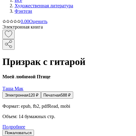
Все
Художественная литература
Фэнтези
0.0
0
Оценить
Электронная книга
Призрак с гитарой
Моей любимой Птице
Таша Мак
Электронная
120
₽
Печатная
588
₽
Формат:
epub, fb2, pdfRead, mobi
Объем:
14
бумажных стр.
Подробнее
Пожаловаться