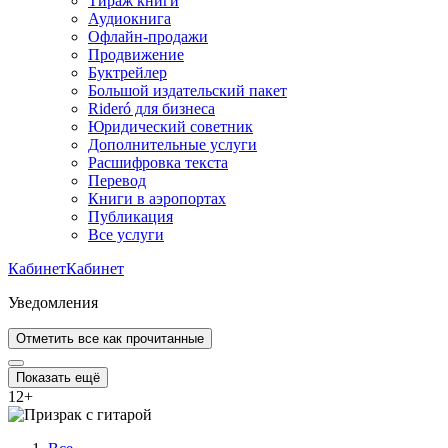
Тираж книги
Аудиокнига
Офлайн-продажи
Продвижение
Буктрейлер
Большой издательский пакет
Rideró для бизнеса
Юридический советник
Дополнительные услуги
Расшифровка текста
Перевод
Книги в аэропортах
Публикация
Все услуги
Кабинет
Кабинет
Уведомления
Отметить все как прочитанные
Показать ещё
12
+