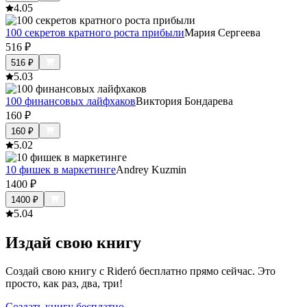
4.0
5
100 секретов кратного роста прибыли
Мария Сергеева
516
₽
516
₽
5.0
3
100 финансовых лайфхаков
Виктория Бондарева
160
₽
160
₽
5.0
2
10 фишек в маркетинге
Andrey Kuzmin
1400
₽
1400
₽
5.0
4
Издай свою книгу
Создай свою книгу с Rideró бесплатно прямо сейчас. Это
просто, как раз, два, три!
Создать книгу бесплатно