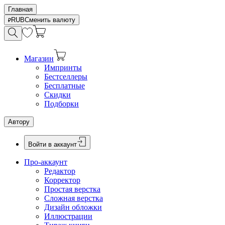
Главная
RUB
Сменить валюту
Магазин
Импринты
Бестселлеры
Бесплатные
Скидки
Подборки
Автору
Войти в аккаунт
Про-аккаунт
Редактор
Корректор
Простая верстка
Сложная верстка
Дизайн обложки
Иллюстрации