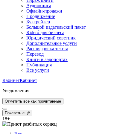
Тираж книги
Аудиокнига
Офлайн-продажи
Продвижение
Буктрейлер
Большой издательский пакет
Rideró для бизнеса
Юридический советник
Дополнительные услуги
Расшифровка текста
Перевод
Книги в аэропортах
Публикация
Все услуги
Кабинет
Кабинет
Уведомления
Отметить все как прочитанные
Показать ещё
18
+