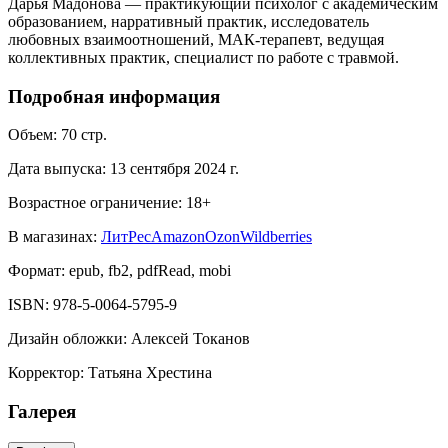
Дарья Мадонова — практикующий психолог с академическим
образованием, нарративный практик, исследователь
любовных взаимоотношений, МАК-терапевт, ведущая
коллективных практик, специалист по работе с травмой.
Подробная информация
Объем:
70
стр.
Дата выпуска:
13 сентября 2024 г.
Возрастное ограничение:
18
+
В магазинах:
ЛитРес
Amazon
Ozon
Wildberries
Формат:
epub, fb2, pdfRead, mobi
ISBN:
978-5-0064-5795-9
Дизайн обложки
:
Алексей Токанов
Корректор
:
Татьяна Хрестина
Галерея