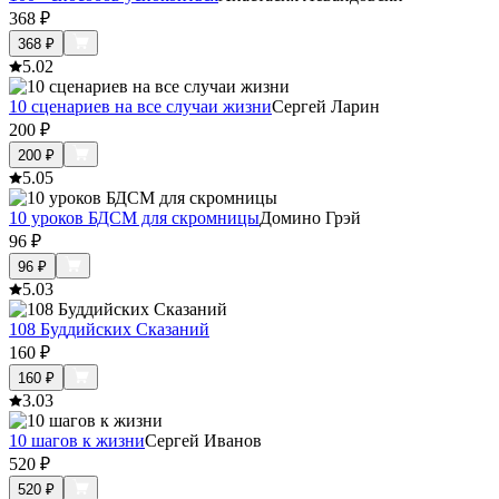
368
₽
368
₽
5.0
2
10 сценариев на все случаи жизни
Сергей Ларин
200
₽
200
₽
5.0
5
10 уроков БДСМ для скромницы
Домино Грэй
96
₽
96
₽
5.0
3
108 Буддийских Сказаний
160
₽
160
₽
3.0
3
10 шагов к жизни
Сергей Иванов
520
₽
520
₽