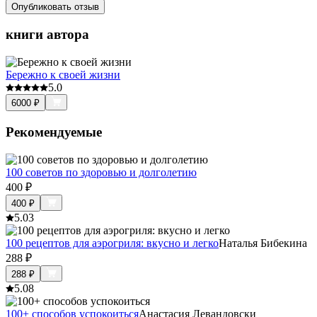
Опубликовать отзыв
книги автора
Бережно к своей жизни
5.0
6000
₽
Рекомендуемые
100 советов по здоровью и долголетию
400
₽
400
₽
5.0
3
100 рецептов для аэрогриля: вкусно и легко
Наталья Бибекина
288
₽
288
₽
5.0
8
100+ способов успокоиться
Анастасия Левандовски