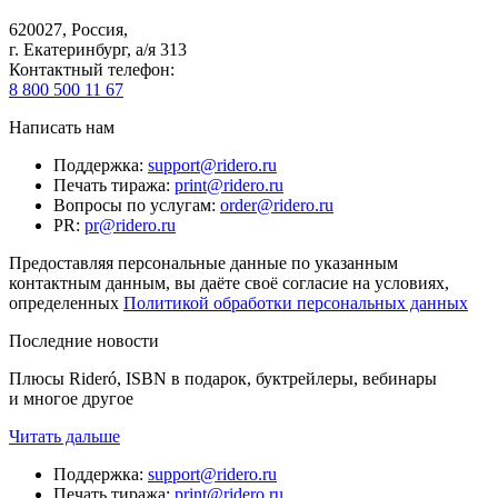
620027
,
Россия
,
г. Екатеринбург, а/я 313
Контактный телефон
:
8 800 500 11 67
Написать нам
Поддержка
:
support@ridero.ru
Печать тиража
:
print@ridero.ru
Вопросы по услугам
:
order@ridero.ru
PR
:
pr@ridero.ru
Предоставляя персональные данные по указанным
контактным данным, вы даёте своё согласие на условиях,
определенных
Политикой обработки персональных данных
Последние новости
Плюсы Rideró, ISBN в подарок, буктрейлеры, вебинары
и многое другое
Читать дальше
Поддержка
:
support@ridero.ru
Печать тиража
:
print@ridero.ru