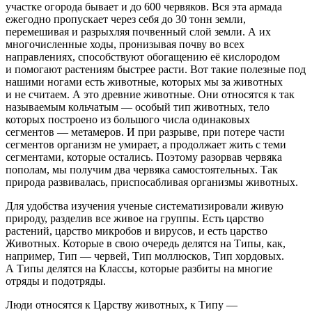
участке огорода бывает и до 600 червяков. Вся эта армада
ежегодно пропускает через себя до 30 тонн земли,
перемешивая и разрыхляя почвенный слой земли. А их
многочисленные ходы, пронизывая почву во всех
направлениях, способствуют обогащению её кислородом
и помогают растениям быстрее расти. Вот такие полезные под
нашими ногами есть животные, которых мы за животных
и не считаем. А это древние животные. Они относятся к так
называемым кольчатым — особый тип животных, тело
которых построено из большого числа одинаковых
сегментов — метамеров. И при разрыве, при потере части
сегментов организм не умирает, а продолжает жить с теми
сегментами, которые остались. Поэтому разорвав червяка
пополам, мы получим два червяка самостоятельных. Так
природа развивалась, приспосабливая организмы животных.
Для удобства изучения ученые систематизировали живую
природу, разделив все живое на группы. Есть царство
растений, царство микробов и вирусов, и есть царство
Животных. Которые в свою очередь делятся на Типы, как,
например, Тип — червей, Тип моллюсков, Тип хордовых.
А Типы делятся на Классы, которые разбиты на многие
отряды и подотряды.
Люди относятся к Царству животных, к Типу —