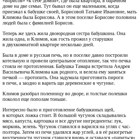
«Борисов» «к себе домой», где была квартира, в барачном
доме на две семьи. Тут бывал он еще маленьким, когда
приезжал к бабушке своей, Борисовой Татьяне Ивановне, мать
Климова была Борисова. А в этом поселке Борисове половина
людей была с фамилией Борисов.
Теперь же здесь жила двоюродная сестра бабушкина. Она
жила одна, и Климов, как гость прожил у старушки
в двухкомнатной квартире несколько дней.
Была в доме и русская печь, но в поселке давно построили
котельную и провели центральное отопление, так что печка
стояла не протопленная. Бабушка Тамара встретила Андрея
Васильевича Климова как родного, и велела ему заняться
печкой — протопить. Она задумала приготовить пироги
в печи, а заодно и варить щи деревенские в чугунке.
Климов разобрал поленницу во дворе, и толстые полешки
поколол еще пополам тоньше.
Интересно было и приготовление бабушкиных щей,
в которых ложка стоит. В большой чугунок складывались
мясо, капуста, картошка и все другие ингредиенты: лук,
морковь, зелень. Чугунок ставился и варился на углях с час-
полтора. Затем из печи удалялся жар углей, а в её разогретые
внутренности чугунок ставился вновь и оставался «париться»