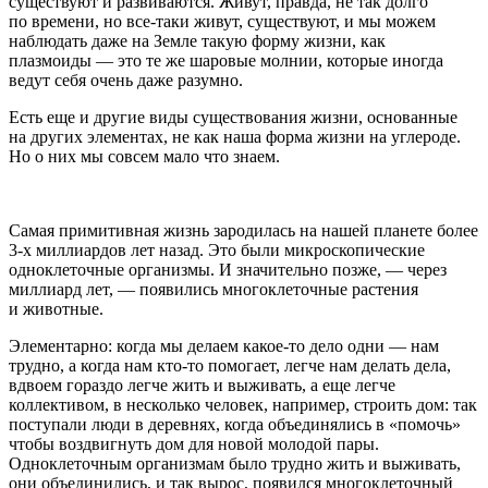
существуют и развиваются. Живут, правда, не так долго
по времени, но все-таки живут, существуют, и мы можем
наблюдать даже на Земле такую форму жизни, как
плазмоиды — это те же шаровые молнии, которые иногда
ведут себя очень даже разумно.
Есть еще и другие виды существования жизни, основанные
на других элементах, не как наша форма жизни на углероде.
Но о них мы совсем мало что знаем.
Самая примитивная жизнь зародилась на нашей планете более
3-х миллиардов лет назад. Это были микроскопические
одноклеточные организмы. И значительно позже, — через
миллиард лет, — появились многоклеточные растения
и животные.
Элементарно: когда мы делаем какое-то дело одни — нам
трудно, а когда нам кто-то помогает, легче нам делать дела,
вдвоем гораздо легче жить и выживать, а еще легче
коллективом, в несколько человек, например, строить дом: так
поступали люди в деревнях, когда объединялись в «помочь»
чтобы воздвигнуть дом для новой молодой пары.
Одноклеточным организмам было трудно жить и выживать,
они объединились, и так вырос, появился многоклеточный