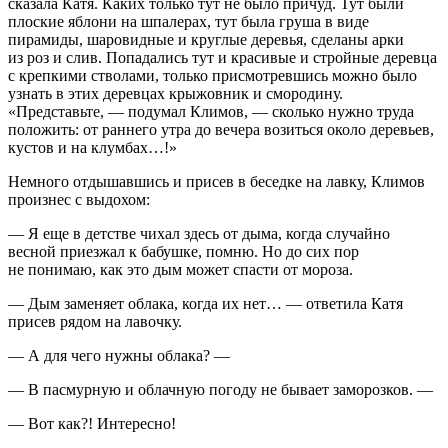
сказала Катя. Каких только тут не было причуд. Тут были
плоские яблони на шпалерах, тут была груша в виде
пирамиды, шаровидные и круглые деревья, сделаны арки
из роз и слив. Попадались тут и красивые и стройные деревца
с крепкими стволами, только присмотревшись можно было
узнать в этих деревцах крыжовник и смородину.
«Представьте, — подумал Климов, — сколько нужно труда
положить: от раннего утра до вечера возиться около деревьев,
кустов и на клумбах…!»
Немного отдышавшись и присев в беседке на лавку, Климов
произнес с выдохом:
— Я еще в детстве чихал здесь от дыма, когда случайно
весной приезжал к бабушке, помню. Но до сих пор
не понимаю, как это дым может спасти от мороза.
— Дым заменяет облака, когда их нет… — ответила Катя
присев рядом на лавочку.
— А для чего нужны облака? —
— В пасмурную и облачную погоду не бывает заморозков. —
— Вот как?! Интересно!