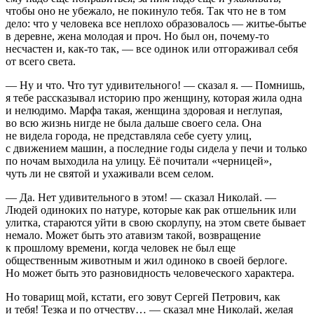
чтобы оно не убежало, не покинуло тебя. Так что не в том
дело: что у человека все неплохо образовалось — житье-бытье
в деревне, жена молодая и проч. Но был он, почему-то
несчастен и, как-то так, — все одинок или отгораживал себя
от всего света.
— Ну и что. Что тут удивительного!
— сказал я. —
Помнишь,
я тебе рассказывал историю про женщину, которая жила одна
и нелюдимо. Марфа такая, женщина здоровая и неглупая,
во всю жизнь нигде не была дальше своего села. Она
не видела города, не представляла себе суету улиц,
с движением машин, а последние годы сидела у печи и только
по ночам выходила на улицу. Её почитали «черницей»,
чуть ли не святой и ухаживали всем селом.
— Да. Нет удивительного в этом!
— сказал Николай. —
Людей одиноких по натуре, которые как рак отшельник или
улитка, стараются уйти в свою скорлупу, на этом свете бывает
немало. Может быть это атавизм такой, возвращение
к прошлому времени, когда человек не был еще
общественным животным и жил одиноко в своей берлоге.
Но может быть это разновидность человеческого характера.
Но товарищ мой, кстати, его зовут Сергей Петрович, как
и тебя! Тезка и по отчеству…
— сказал мне Николай, желая