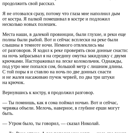
продолжить свой рассказ.
Я не отозвался сразу, потому что глаза мне наполнил дым
от костра. Я палкой помешивал в костре и подложил
несколько новых полешек.
Места наши, в далекой провинции, были глухие, и реки еще
полны были рыбой. Вот и сейчас всплески на реке были
слышны в темноте ночи. Немного отвлеклись мы
от разговоров. Я ходил к реке проверять свои донные снасти:
на ночь забрасывал я на середину омутка закидушку с двумя
крючками. Настораживал на леске колокольчик. Однажды,
под утро мне попался сом, большой метр с лишним длины.
С той поры я и ставлю на ночь по две донных снасти
и не жалея насаживаю пучок червей, по два три штуки
на крючок.
Вернувшись к костру, я продолжил разговор.
—
Ты помнишь, как я сома поймал ночью. Вот и сейчас,
червяка объели. Мелочь, наверное, в глубине ерши могут
быть.
—
Утром было, ты говорил,
— сказал Николай.