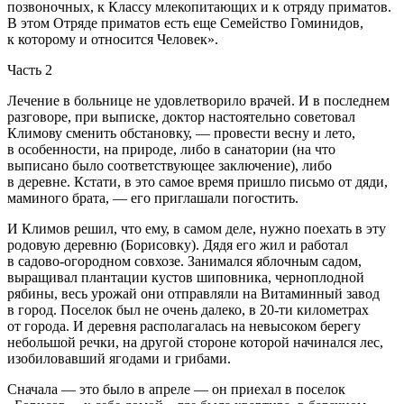
позвоночных, к Классу млекопитающих и к отряду приматов.
В этом Отряде приматов есть еще Семейство Гоминидов,
к которому и относится Человек».
Часть 2
Лечение в больнице не удовлетворило врачей. И в последнем
разговоре, при выписке, доктор настоятельно советовал
Климову сменить обстановку, — провести весну и лето,
в особенности, на природе, либо в санатории (на что
выписано было соответствующее заключение), либо
в деревне. Кстати, в это самое время пришло письмо от дяди,
маминого брата, — его приглашали погостить.
И Климов решил, что ему, в самом деле, нужно поехать в эту
родовую деревню (Борисовку). Дядя его жил и работал
в садово-огородном совхозе. Занимался яблочным садом,
выращивал плантации кустов шиповника, черноплодной
рябины, весь урожай они отправляли на Витаминный завод
в город. Поселок был не очень далеко, в 20-ти километрах
от города. И деревня располагалась на невысоком берегу
небольшой речки, на другой стороне которой начинался лес,
изобиловавший ягодами и грибами.
Сначала — это было в апреле — он приехал в поселок