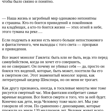
чтобы было связно и понятно.
— Наша жизнь и загробный мир одинаково непонятны
и страшны. Кто-то боится привидений и покойников
на кладбищах, а кто-то боится жизни — этих огней в небе,
этого тумана на реке….
Если подумать в жизни есть много больше непостижимого
и фантастичного, чем выходцы с того света — призраки
и привидения.
Все знают монолог Гамлета: быть или не быть, ведь это перед
самоубийством, когда он хочет его совершить,
но не совершает. Он почему не убивал себя — да, просто он
боялся тех видений, которые, быть может, посетили бы его
в смертном сне. Этот знаменитый монолог хорош, как
литературный шедевр Шекспира, но он меня не трогает.
Как другу признаюсь, иногда, в тоскливые минуты мне тоже
рисуется смертный час. Моя фантазия изобретает самые
мрачные видения. Все боятся смерти и того, что за ней будет.
Конечно как дети, ведь Человеку тоже мало лет. Мы уже
говорили об этом. По сравнению с динозаврами, которые
прожили на земле 120 миллионов лет, Человек живет всего