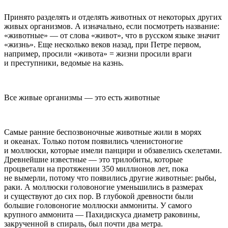
Принято разделять и отделять животных от некоторых других
живых организмов. А изначально, если посмотреть название:
«животные» — от слова «живот», что в русском языке значит
«жизнь». Еще несколько веков назад, при Петре первом,
например, просили «живота» = жизни просили враги
и преступники, ведомые на казнь.
Все живые организмы — это есть животные
Самые ранние беспозвоночные животные жили в морях
и океанах. Только потом появились членистоногие
и моллюски, которые имели панцири и обзавелись скелетами.
Древнейшие известные — это трилобиты, которые
процветали на протяжении 350 миллионов лет, пока
не вымерли, потому что появились другие животные: рыбы,
раки. А моллюски головоногие уменьшились в размерах
и существуют до сих пор. В глубокой древности были
большие головоногие моллюски аммониты. У самого
крупного аммонита — Пахидискуса диаметр раковины,
закрученной в спираль, был почти два метра.