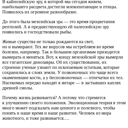
В кайнозойскую эру, в которой мы сегодня живем,
наибольшего расцвета достигли млекопитающие и птицы.
Появилось их огромное разнообразие.
До этого была мезозойская эра — это время процветания
рептилий. А в предшествующую ей палеозойскую эру
появились и господствовали рыбы.
Живые существа не только рождаются на свет,
но и вымирают. Тех же вирусов мы истребляем во время
болезни, например. Так и большим организмам приходится
вымирать и меняться. Вот, к концу мезозойской эры вымерли
все гигантские динозавры. Об их существовании, их
строении ученые узнают по ископаемым остаткам, которые
сохранились в слоях земли. У позвоночных это чаще всего
окаменевшие кости, а у беспозвоночных — отпечатки их тел.
Насекомых нередко находят в янтаре — в застывших каплях
древней смолы.
Почему жизнь развивается? А потому что стремится
к улучшению своего положения. Эволюционная теория в этом
много может подсказать нам ценного и полезного, чтобы
понять и наше время и наше развитие. Человек из мира
животного, и тоже развивается….