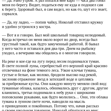
— Да. Рано утром. А раз попался мне карп — часа два гонял
меня по берегу. Видит, податься ему не куда и подошел сам
к берегу. Здоровый был, я сам видел, но как-то, шут его знает,
сорвался.
— Да, ну ладно, — попив чайку, Николай отставил кружку
и удобно устроился у костра.
— Вот я и говорю. Был мой школьный товарищ нелюдимый.
Когда встречал он меня около ворот во двор, всегда был
грустный такой, как будто замученный работой. Я бывал
у него часто и оставался дня два-три. Днем на рыбалку
уходил, а вечерами мы общались и о многом говорили.
На реке и кое-где на лугу перед лесом поднимался туман.
В свете полной луны, серебристый его верхний край красиво
отсвечивал на фоне темного леса. Узкие клочья тумана,
густые и белые, как молоко, бродили высоко над рекой,
заслоняя отражение звезд в затихшей воде и цепляясь
за прибрежные кусты. Они каждую минуту меняли свой вид:
туманные облака, казалось, обнимались друг с другом, другие
кланялись, третьи поднимали к небу руки с широкими
поповскими рукавами, как будто молились… Они, эти облака
тумана в лунном свете ночи, наводили на мысль
о привидениях и покойниках. Потому что, начав рассказ
о своем школьном товарище, Николай обратился ко мне: