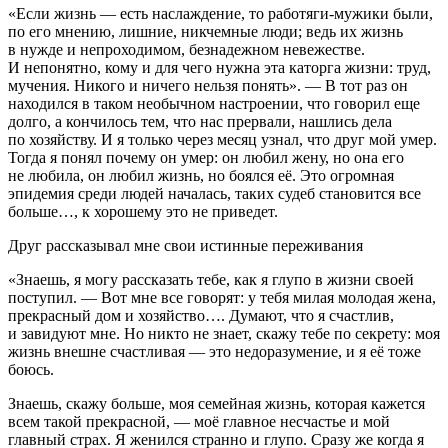
«Если жизнь — есть наслаждение, то работяги-мужики были,
по его мнению, лишние, никчемные люди; ведь их жизнь
в нужде и непроходимом, безнадежном невежестве.
И непонятно, кому и для чего нужна эта каторга жизни: труд,
мучения. Никого и ничего нельзя понять». — В тот раз он
находился в таком необычном настроении, что говорил еще
долго, а кончилось тем, что нас прервали, нашлись дела
по хозяйству. И я только через месяц узнал, что друг мой умер.
Тогда я понял почему он умер: он любил жену, но она его
не любила, он любил жизнь, но боялся её. Это огромная
эпидемия среди людей началась, таких судеб становится все
больше…, к хорошему это не приведет.
Друг рассказывал мне свои истинные переживания
«Знаешь, я могу рассказать тебе, как я глупо в жизни своей
поступил. — Вот мне все говорят: у тебя милая молодая жена,
прекрасный дом и хозяйство…. Думают, что я счастлив,
и завидуют мне. Но никто не знает, скажу тебе по секрету: моя
жизнь внешне счастливая — это недоразумение, и я её тоже
боюсь.
Знаешь, скажу больше, моя семейная жизнь, которая кажется
всем такой прекрасной, — моё главное несчастье и мой
главный страх. Я женился странно и глупо. Сразу же когда я