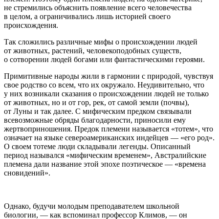
не стремились объяснить появление всего человечества
в целом, а ограничивались лишь историей своего
происхождения.
Так сложились различные мифы о происхождении людей
от животных, растений, человекоподобных существ,
о сотворении людей богами или фантастическими героями.
Примитивные народы жили в гармонии с природой, чувствуя
свое родство со всем, что их окружало. Неудивительно, что
у них возникали сказания о происхождении людей не только
от животных, но и от гор, рек, от самой земли (почвы),
от Луны и так далее. С мифическим предком связывали
всевозможные обряды благодарности, приносили ему
жертвоприношения. Предок племени называется «тотем», что
означает на языке североамериканских индейцев — «его род».
О своем тотеме люди складывали легенды. Описанный
период назывался «мифическим временем», Австралийские
племена дали название этой эпохе поэтическое — «времена
сновидений».
Однако, будучи молодым преподавателем школьной
биологии, — как вспоминал профессор Климов, — он