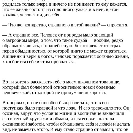
родилась только вчера и ничего не понимает, то ему кажется,
что ее жизнь состоит из сплошного ужаса и в ней, в этой
козявке, человек видит себя.
— Что же, конкретно, страшного в этой жизни? — спросил я.
— А страшно все. Человек от природы мало знающий
о загробном мире, о том, что такое судьба — вообще, редко
обращается ввысь, в поднебесную. Бог отвлекает от страха
перед обыденностью, от которой никто не может спрятаться.
Лишенный веры в богов, человек поражается боязнью жизни,
хотя боится себе в этом признаться.
Вот и хотел я рассказать тебе о моем школьном товарище,
который был болен этой относительно новой болезнью
человеческой, от которой не придумали лекарства.
Во-первых, он не способен был различать, что в его
поступках было правдой и что ложь. И его тревожило это. Он
осознал, вдруг, что условия жизни и воспитание заключили
его в тесный круг лжи и обмана, и вся его жизнь стала
ежедневной заботой, чтобы обманывать себя и людей и делать
вид, не замечать этого. И ему стало страшно от мысли, что он