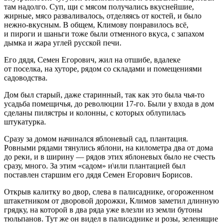
там надолго. Суп, щи с мясом получались вкуснейшие,
жирные, мясо разваливалось, отделяясь от костей, и было
нежно-вкусным. В общем, Климову понравилось всё,
и пироги и шаньги тоже были отменного вкуса, с запахом
дымка и жара углей русской печи.
Его дядя, Семен Егорович, жил на отшибе, вдалеке
от поселка, на хуторе, рядом со складами и помещениями
садоводства.
Дом был старый, даже старинный, так как это была чья-то
усадьба помещичья, до революции 17-го. Были у входа в дом
сделаны пилястры и колонны, с которых облупилась
штукатурка.
Сразу за домом начинался яблоневый сад, плантация.
Ровными рядами тянулись яблони, на километра два от дома
до реки, и в ширину — рядов этих яблоневых было не счесть
сразу, много. За этим «садом» и\или плантацией был
поставлен старшим его дядя Семен Егорович Борисов.
Открыв калитку во двор, слева в палисаднике, огороженном
штакетником от дворовой дорожки, Климов заметил длинную
грядку, на которой в два ряда уже влезли из земли бутоны
тюльпанов. Тут же он видел в палисаднике и розы, зеленящие