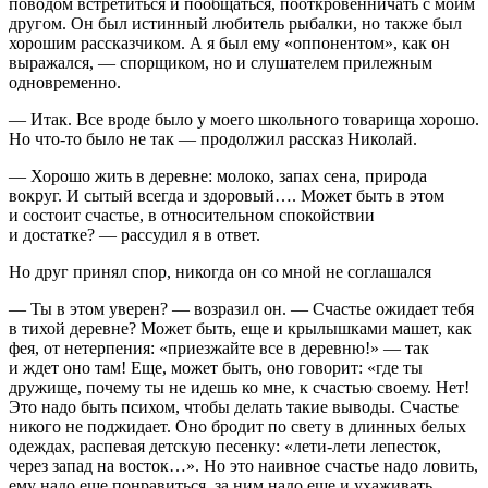
поводом встретиться и пообщаться, пооткровенничать с моим
другом. Он был истинный любитель рыбалки, но также был
хорошим рассказчиком. А я был ему «оппонентом», как он
выражался, — спорщиком, но и слушателем прилежным
одновременно.
—
Итак. Все вроде было у моего школьного товарища хорошо.
Но что-то было не так
— продолжил рассказ Николай.
—
Хорошо жить в деревне: молоко, запах сена, природа
вокруг. И сытый всегда и здоровый…. Может быть в этом
и состоит счастье, в относительном спокойствии
и достатке?
— рассудил я в ответ.
Но друг принял спор, никогда он со мной не соглашался
—
Ты в этом уверен?
— возразил он. —
Счастье
ожидает тебя
в тихой деревне? Может быть, еще и крылышками машет, как
фея, от нетерпения: «приезжайте все в деревню!» — так
и ждет оно там! Еще, может быть, оно говорит: «где ты
дружище, почему ты не идешь ко мне, к счастью своему. Нет!
Это надо быть психом, чтобы делать такие выводы. Счастье
никого не поджидает. Оно бродит по свету в длинных белых
одеждах, распевая детскую песенку: «лети-лети лепесток,
через запад на восток…». Но это наивное счастье надо ловить,
ему надо еще понравиться, за ним надо еще и ухаживать,