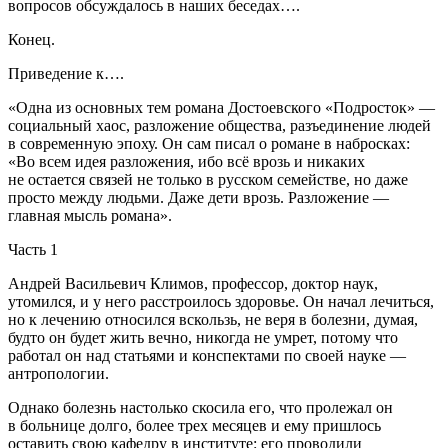
вопросов обсуждалось в наших беседах….
Конец.
Приведение к….
«Одна из основных тем романа Достоевского «Подросток» —
социальный хаос, разложение общества, разъединение людей
в современную эпоху. Он сам писал о романе в набросках:
«Во всем идея разложения, ибо всё врозь и никаких
не остается связей не только в русском семействе, но даже
просто между людьми. Даже дети врозь. Разложение —
главная мысль романа».
Часть 1
Андрей Васильевич Климов, профессор, доктор наук,
утомился, и у него расстроилось здоровье. Он начал лечиться,
но к лечению относился вскользь, не веря в болезни, думая,
будто он будет жить вечно, никогда не умрет, потому что
работал он над статьями и конспектами по своей науке —
антропологии.
Однако болезнь настолько скосила его, что пролежал он
в больнице долго, более трех месяцев и ему пришлось
оставить свою кафедру в институте: его проводили