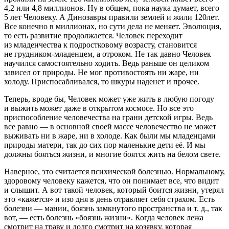
4,2 или 4,8 миллионов. Ну в общем, пока наука думает, всего
5 лет Человеку. А Динозавры правили землей и жили 120лет.
Все конечно в миллионах, но сути дела не меняет. Эволюция,
то есть развитие продолжается. Человек переходит
из младенчества к подростковому возрасту, становится
не грудником-младенцем, а отроком. Не так давно Человек
научился самостоятельно ходить. Ведь раньше он целиком
зависел от природы. Не мог противостоять ни жаре, ни
холоду. Приспосабливался, то шкуры наденет и прочее.
Теперь, вроде бы, Человек может уже жить в любую погоду
и выжить может даже в открытом космосе. Но все это
приспособление человечества на грани детской игры. Ведь
все равно — в основной своей массе человечество не может
выживать ни в жаре, ни в холоде. Как были мы младенцами
природы матери, так до сих пор маленькие дети её. И мы
должны бояться жизни, и многие боятся жить на белом свете.
Наверное, это считается психической болезнью. Нормальному,
здоровому человеку
кажется
, что он понимает все, что видит
и слышит. А вот такой человек, который боится жизни, утерял
это «кажется» и изо дня в день отравляет себя страхом. Есть
болезни — мании, боязнь замкнутого пространства и т. д., так
вот, — есть болезнь «боязнь жизни». Когда человек лежа
смотрит на траву и долго смотрит на козявку, которая