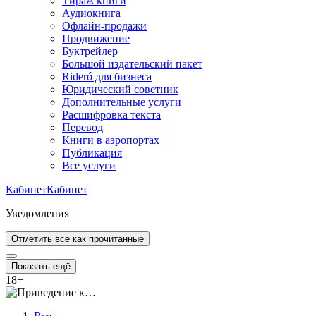
Тираж книги
Аудиокнига
Офлайн-продажи
Продвижение
Буктрейлер
Большой издательский пакет
Rideró для бизнеса
Юридический советник
Дополнительные услуги
Расшифровка текста
Перевод
Книги в аэропортах
Публикация
Все услуги
Кабинет
Кабинет
Уведомления
Отметить все как прочитанные
Показать ещё
18
+