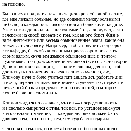
на пенсию.
Было время подумать, лежа в стационаре в обычной палате,
где еще лежали больные, но где общения между больными
не было, а каждый оставался со своими болячками наедине.
Уж такие люди попались, нелюдимые. Тогда он думал, лежа
вечерами на своей кровати: о том, как много берет Жизнь
за те ничтожные или весьма обыкновенные блага, какие она
может дать человеку. Например, чтобы получить под сорок
лет кафедру, быть обыкновенным профессором, излагать
своим вялым, скучным языком обыкновенные и притом
чужие мысли о происхождении человека (всё согласно теории
Дарвиновской эволюции), — одним словом, для того, чтобы
достигнуть положения посредственного ученого, ему,
Климову, нужно было учиться пятнадцать лет, работать дни
и ночи, перенести тяжелые времена студенчества, пережить
неудачный брак и проделать много глупостей, о которых
лучше было не вспоминать.
Климов тогда ясно сознавал, что он — посредственность
и невольно смирился с этим, так как, по установившемуся
в его сознании мнению, — каждый человек должен быть
доволен тем, что он есть, тем, чем судьба его одарила.
С чего все началось, во время болезни и бессонных ночей