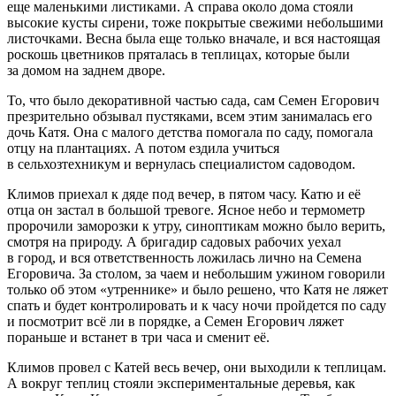
еще маленькими листиками. А справа около дома стояли
высокие кусты сирени, тоже покрытые свежими небольшими
листочками. Весна была еще только вначале, и вся настоящая
роскошь цветников пряталась в теплицах, которые были
за домом на заднем дворе.
То, что было декоративной частью сада, сам Семен Егорович
презрительно обзывал пустяками, всем этим занималась его
дочь Катя. Она с малого детства помогала по саду, помогала
отцу на плантациях. А потом ездила учиться
в сельхозтехникум и вернулась специалистом садоводом.
Климов приехал к дяде под вечер, в пятом часу. Катю и её
отца он застал в большой тревоге. Ясное небо и термометр
пророчили заморозки к утру, синоптикам можно было верить,
смотря на природу. А бригадир садовых рабочих уехал
в город, и вся ответственность ложилась лично на Семена
Егоровича. За столом, за чаем и небольшим ужином говорили
только об этом «утреннике» и было решено, что Катя не ляжет
спать и будет контролировать и к часу ночи пройдется по саду
и посмотрит всё ли в порядке, а Семен Егорович ляжет
пораньше и встанет в три часа и сменит её.
Климов провел с Катей весь вечер, они выходили к теплицам.
А вокруг теплиц стояли экспериментальные деревья, как