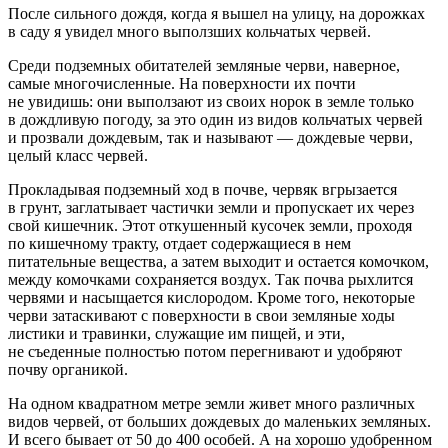
После сильного дождя, когда я вышел на улицу, на дорожках
в саду я увидел много выползших кольчатых червей.
Среди подземных обитателей земляные черви, наверное,
самые многочисленные. На поверхности их почти
не увидишь: они выползают из своих норок в земле только
в дождливую погоду, за это один из видов кольчатых червей
и прозвали дождевым, так и называют — дождевые черви,
целый класс червей.
Прокладывая подземный ход в почве, червяк вгрызается
в грунт, заглатывает частички земли и пропускает их через
свой кишечник. Этот откушенный кусочек земли, проходя
по кишечному тракту, отдает содержащиеся в нем
питательные вещества, а затем выходит и остается комочком,
между комочками сохраняется воздух. Так почва рыхлится
червями и насыщается кислородом. Кроме того, некоторые
черви затаскивают с поверхности в свои земляные ходы
листики и травинки, служащие им пищей, и эти,
не съеденные полностью потом перегнивают и удобряют
почву органикой.
На одном квадратном метре земли живет много различных
видов червей, от больших дождевых до маленьких земляных.
И всего бывает от 50 до 400 особей. А на хорошо удобренном