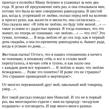
приехал я полюбил Машу безумно и ухаживал за нею два
года. Я делал ей предложение пять раз, и она отказывала мне,
потому что была ко мне совершенно равнодушна. В шестой
раз, когда я, угоревший от любви, ползал перед ней на коленях
и просил руки, как жалости и милости, она согласилась….
Она сказала мне: «Я тебя не люблю, но буду тебе женой…» —
такое условие я с радостью принял. Я тогда понимал, что это
значит, но теперь не понимаю: «не люблю…» — что это? Это
туман, потемки…. Я ведь люблю её до сих пор, как в первый
день свадьбы, а она по-прежнему равнодушна и, бывает рада,
когда я уезжаю из дома….
Жестокая пытка! Оттого, что в наших отношениях я ничего
не понимаю, я ненавижу себя, и все в голове моей
перепуталось, я мучаю себя и тупею, и как назло она
с каждым днем все хорошеет…. Я люблю и знаю, что люблю
безнадежно…. Разве это понятно? И разве это не страшно?
Это страшнее привидений и мертвецов!».
От многих переживаний друг мой, школьный мой товарищ,
умер…».
Вот такой рассказ поведал мне Николай. И это не в первый
раз, мы многократно ездили с ним на природу: «воздухом
подышать» и поговорить. И еще много-много разных