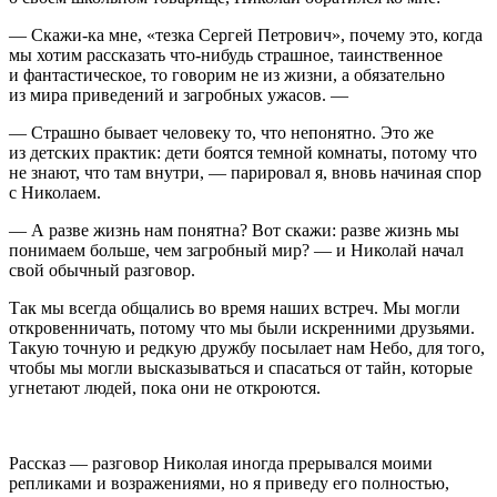
— Скажи-ка мне, «тезка Сергей Петрович», почему это, когда
мы хотим рассказать что-нибудь страшное, таинственное
и фантастическое, то говорим не из жизни, а обязательно
из мира приведений и загробных ужасов. —
— Страшно бывает человеку то, что непонятно. Это же
из детских практик: дети боятся темной комнаты, потому что
не знают, что там внутри, — парировал я, вновь начиная спор
с Николаем.
— А разве жизнь нам понятна? Вот скажи: разве жизнь мы
понимаем больше, чем загробный мир? — и Николай начал
свой обычный разговор.
Так мы всегда общались во время наших встреч. Мы могли
откровенничать, потому что мы были искренними друзьями.
Такую
точную
и редкую дружбу посылает нам Небо, для того,
чтобы мы могли высказываться и спасаться от тайн, которые
угнетают людей, пока они не откроются.
Рассказ — разговор Николая иногда прерывался моими
репликами и возражениями, но я приведу его полностью,