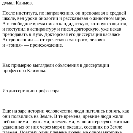
думал Климов.
После института, по направлению, он преподавал в средней
школе, вел уроки биологии и рассказывал о животном мире.
А в свободное время писал кандидатскую, которую защитил,
и поступил в аспирантуру и писал докторскую, уже начав
преподавать в Вузе. Докторская его диссертация касалась
Антропогонии — от греческого «антрос», человек
и «гония» — происхождение.
Как примерно выглядели объяснения в диссертации
профессора Климова:
Из диссертации профессора
Еще на заре истории человечества люди пытались понять, как
они появились на Земле. В те времена, древние люди жили
небольшими группами, племенами, мало интересуясь жизнью
удаленных от них через моря и океаны, соседних по Земле
племен. Поэтому одни племена людей, на одном материке,