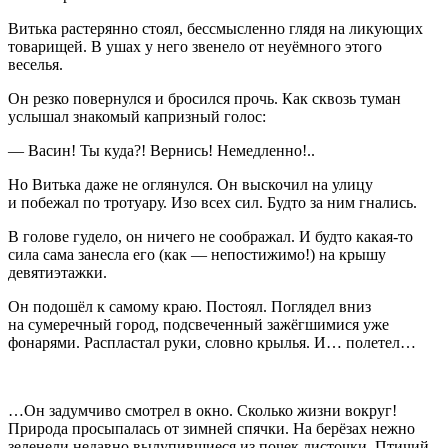
Витька растерянно стоял, бессмысленно глядя на ликующих
товарищей. В ушах у него звенело от неуёмного этого
веселья.
Он резко повернулся и бросился прочь. Как сквозь туман
услышал знакомый капризный голос:
— Васин! Ты куда?! Вернись! Немедленно!..
Но Витька даже не оглянулся. Он выскочил на улицу
и побежал по тротуару. Изо всех сил. Будто за ним гнались.
В голове гудело, он ничего не соображал. И будто какая-то
сила сама занесла его (как — непостижимо!) на крышу
девятиэтажки.
Он подошёл к самому краю. Постоял. Поглядел вниз
на сумеречный город, подсвеченный зажёгшимися уже
фонарями. Распластал руки, словно крылья. И… полетел…
…Он задумчиво смотрел в окно. Сколько жизни вокруг!
Природа просыпалась от зимней спячки. На берёзах нежно
зеленели недавно вылупившиеся из почек листочки. Птичий