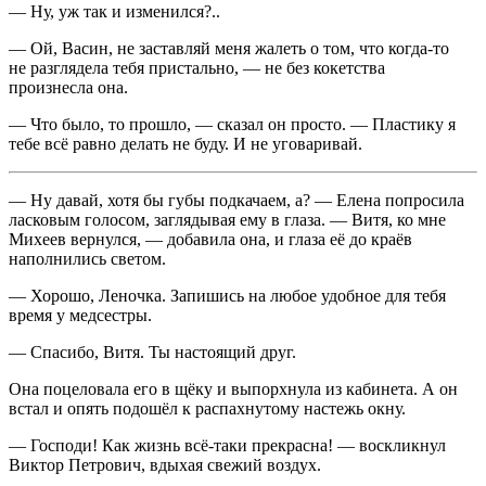
— Ну, уж так и изменился?..
— Ой, Васин, не заставляй меня жалеть о том, что когда-то
не разглядела тебя пристально, — не без кокетства
произнесла она.
— Что было, то прошло, — сказал он просто. — Пластику я
тебе всё равно делать не буду. И не уговаривай.
— Ну давай, хотя бы губы подкачаем, а? — Елена попросила
ласк
овым голосом, заглядывая ему в глаза. — Витя, ко мне
Михеев вернулся, — добавила она, и глаза её до краёв
наполнились светом.
— Хорошо, Леночка. Запишись на любое удобное для тебя
время у медсестры.
— Спасибо, Витя. Ты настоящий друг.
Она
поцел
овала его в щёку и выпорхнула из кабинета. А он
встал и опять подошёл к распахнутому настежь окну.
— Господи! Как жизнь всё-таки прекрасна! — воскликнул
Виктор Петрович, вдыхая свежий воздух.