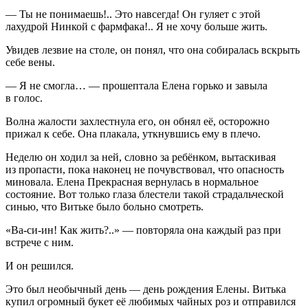
— Ты не понимаешь!.. Это навсегда! Он гуляет с этой
лахудрой Нинкой с фармфака!.. Я не хочу больше жить.
Увидев
лезв
ие на столе, он понял, что она собиралась
вскры
ть
себе
вены
.
— Я не смогла… — прошептала Елена горько и завыла
в голос.
Волна жалости захлестнула его, он обнял её, осторожно
прижал к себе. Она плакала, уткнувшись ему в плечо.
Неделю он ходил за ней, словно за ребёнком, вытаскивая
из пропасти, пока наконец не почувствовал, что опасность
миновала. Елена Прекрасная вернулась в нормальное
состояние. Вот только глаза блестели такой страдальческой
синью, что Витьке было больно смотреть.
«Ва-си-ин! Как жить?..» — повторяла она каждый раз при
встрече с ним.
И он решился.
Это был необычный день — день рождения Елены. Витька
купил огромный букет её любимых чайных роз и отправился