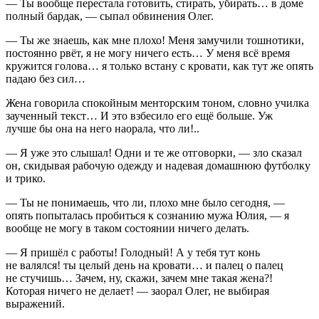
— Ты вообще перестала готовить, стирать, убирать… в доме
полный бардак, — сыпал обвинения Олег.
— Ты же знаешь, как мне плохо! Меня замучили тошнотики,
постоянно рвёт, я не могу ничего есть… У меня всё время
кружится голова… я только встану с кровати, как тут же опять
падаю без сил…
Жена говорила спокойным менторским тоном, словно училка
заученный текст… И это взбесило его ещё больше. Уж
лучше бы она на него наорала, что ли!..
— Я уже это слышал! Одни и те же отговорки, — зло сказал
он, скидывая рабочую одежду и надевая домашнюю футболку
и трико.
— Ты не понимаешь, что ли, плохо мне было сегодня, —
опять попыталась пробиться к сознанию мужа Юлия, — я
вообще не могу в таком состоянии ничего делать.
— Я пришёл с работы! Голодный! А у тебя тут конь
не валялся! ты целый день на кровати… и палец о палец
не стучишь… Зачем, ну, скажи, зачем мне такая жена?!
Которая ничего не делает! — заорал Олег, не выбирая
выражений.