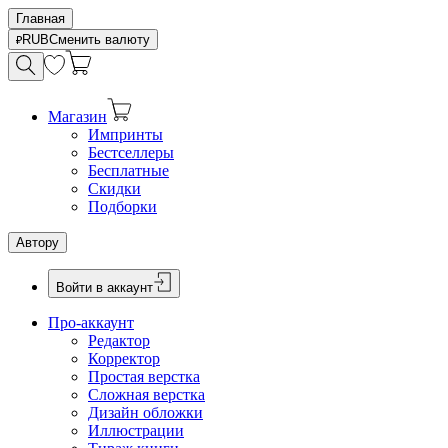
Главная
RUB
Сменить валюту
Магазин
Импринты
Бестселлеры
Бесплатные
Скидки
Подборки
Автору
Войти в аккаунт
Про-аккаунт
Редактор
Корректор
Простая верстка
Сложная верстка
Дизайн обложки
Иллюстрации