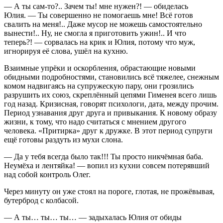
— А ты сам-то?.. Зачем ты! мне нужен?! — обиделась
Юлия. — Ты совершенно не помогаешь мне! Всё готов
свалить на меня!.. Даже мусор не можешь самостоятельно
вынести!.. Ну, не смогла я приготовить ужин!.. И что
теперь?! — сорвалась на крик и Юлия, потому что муж,
игнорируя её слова, ушёл на кухню.
Взаимные упрёки и оскорбления, обрастающие новыми
обидными подробностями, становились всё тяжелее, снежным
комом надвигаясь на супружескую пару, они грозились
разрушить их союз, скреплённый цепями Гименея всего лишь
год назад. Кризисная, говорят психологи, дата, между прочим.
Период узнавания друг друга и привыкания. К новому образу
жизни, к тому, что надо считаться с мнением другого
человека. «Притирка» друг к дружке. В этот период супруги
ещё готовы раздуть из мухи слона.
— Да у тебя всегда было так!!! Ты просто никчёмная баба.
Неумёха и лентяйка! — вопил из кухни совсем потерявший
над собой контроль Олег.
Через минуту он уже стоял на пороге, глотая, не прожёвывая,
бутерброд с колбасой.
— А ты… ты… ты… — задыхалась Юлия от обиды