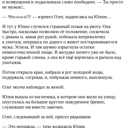
и возмущения и подыскивала слово пообиднее. — Ты просто
не мужик!..
— Что-о-о-о?!! — взревел Олег, надвигаясь на Юлию…
И тут у Юлии случился страшный позыв на рвоту. Она
быстро, насколько позволяло её положение, соскочила
с дивана и, зажав рот рукой, побежала вперевалочку
к унитазу, опершись по дороге о живот посторонившегося
мужа. Успела. И там шумно изрыгнула остатки
немногочисленной пищи. В желудке ничего уже не было,
кроме горькой слюны, а она всё ещё корчилась и рычала над
унитазом.
Потом открыла кран, набрала в рот холодной воды,
подержала, согревая, и, побулькав немного, выплюнула.
Олег молча наблюдал за женой.
Юлия вышла из вагончика, в котором они жили на улицу,
опустилась на большое круглое ошкуренное бревно,
служившее им вместо лавочки.
Олег, следовавший за ней, присел рядышком.
— Это неправда, — тихо возразила Юлия.