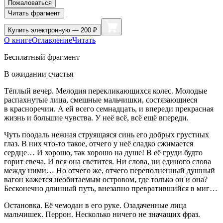
Пожаловаться
Читать фрагмент
Купить
электронную — 200 ₽
О книге
Оглавление
Читать
Бесплатный фрагмент
В ожидании счастья
Тёплый вечер. Мелодия перекликающихся
колес
. Молодые
распахнутые лица, смешные мальчишки, состязающиеся
в красноречии. А ей всего сем
надцат
ь, и впереди прекрасная
жизнь и большие чувства. У неё всё, всё ещё впереди.
Чуть поодаль нежная струящаяся синь его добрых грустных
глаз. В них что-то такое, отчего у неё сладко сжимается
сердце… И хорошо, так хорошо на душе! В её груди будто
горит свеча. И вся она светится. Ни слова, ни единого слова
между ними… Но отчего же, отчего переполненный душный
вагон кажется необитаемым островом, где только он и она?
Бесконечно длинный путь, внезапно превратившийся в миг…
Остановка. Её чемодан в его руке. Озадаченные лица
мальчишек. Перрон. Несколько ничего не значащих фраз.