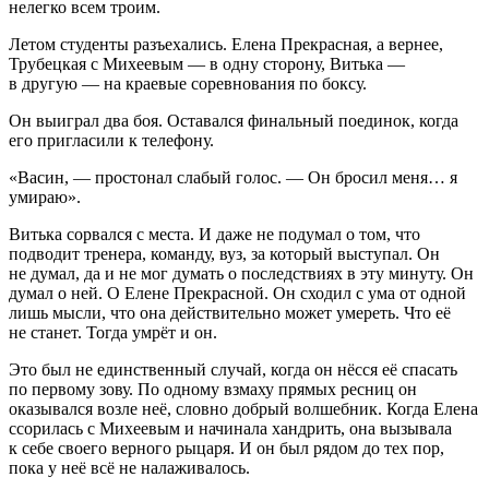
нелегко всем троим.
Летом студенты разъехались. Елена Прекрасная, а вернее,
Трубецкая с Михеевым — в одну сторону, Витька —
в другую — на краевые соревнования по боксу.
Он выиграл два боя. Оставался финальный поединок, когда
его пригласили к телефону.
«Васин, — простонал слабый голос. — Он бросил меня… я
умираю».
Витька сорвался с места. И даже не подумал о том, что
подводит тренера, команду, вуз, за который выступал. Он
не думал, да и не мог думать о последствиях в эту минуту. Он
думал о ней. О Елене Прекрасной. Он сходил с ума от одной
лишь мысли, что она действительно может умереть. Что её
не станет. Тогда умрёт и он.
Это был не единственный случай, когда он нёсся её спасать
по первому зову. По одному взмаху прямых ресниц он
оказывался возле неё, словно добрый волшебник. Когда Елена
ссорилась с Михеевым и начинала хандрить, она вызывала
к себе своего верного рыцаря. И он был рядом до тех пор,
пока у неё всё не налаживалось.