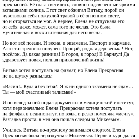
прекрасней. Её глаза светились, словно подсвеченные яркими
вспышками солнца. Этот свет обжигал Витьку, порой он
чувствовал себя пожухлой травой в её огненном свете,
но и оторваться не мог. А вернее, Елена не отпускала его
от себя, даже, может, сама того не желая. Это была
мучительная и восхитительная для него весна.
Но вот всё позади. И весна, и экзамены. Паспорт в кармане.
Аттестат зрелости получен. Прощай, родная деревенька! Нет,
посёлок. Да какая разница! В город, в город! В Барнаул! Да
здравствует новая, полная приключений жизнь!
Витька хотел поступать на физмат, но Елена Прекрасная
не на шутку разнылась:
«Васин!.. Куда я без тебя?! Я ж ни одного экзамена не сдам…
Ты — мой счастливый талисман!»
И он вслед за ней подал документы в медицинский институт,
хотя первоначально Елена Прекрасная хотела поступать
на филфак в пединститут, но взяла и резко поменяла «мечту».
Разгадка проста: в мед она пошла следом за Михеевым.
Учились. Витька по-прежнему занимался спортом. Елена
Прекрасная была неразлучна с Михеевым. Первый курс дался