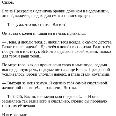
Сизов.
Елена Прекрасная сдвинула бровки домиком в недоумении,
до неё, кажется, не доходил смысл происходящего.
— Ты с ума, что ли, спятил, Васин?
Он встал с колен и, глядя ей в глаза, признался:
— Лена, я люблю тебя. Я любил тебя всегда, с самого детства.
Разве ты не видела?.. Для тебя я пошёл в спортзал. Ради тебя
поступил в институт. Всё, что я делаю в своей жизни, только
для тебя и ради тебя!..
По мере того, как он произносил свою пламенную, годами
выстраданную речь, недоумение на лице Елены Прекрасной
усиливалось. Брови уползли наверх, а глаза стали круглыми.
— Выходи за меня замуж. Я сделаю тебя самой счастливой
женщиной на свете!.. — закончил Витька.
— Ты?! Ой, Васин, не смеши мои подковы!.. — И она
засмеялась так заливисто и счастливо, словно бы прорвало
плотину её печали.
И все заржали.