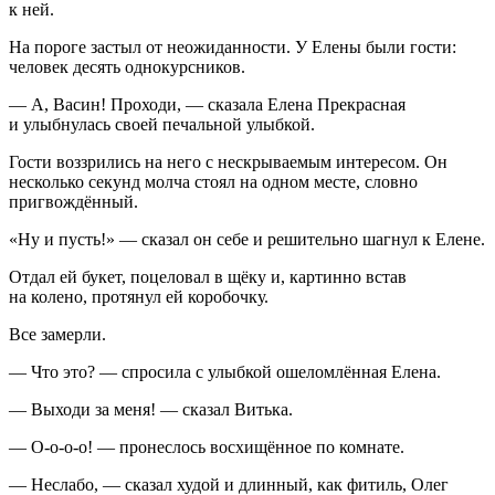
к ней.
На пороге застыл от неожиданности. У Елены были гости:
человек десять однокурсников.
— А, Васин! Проходи, — сказала Елена Прекрасная
и улыбнулась своей печальной улыбкой.
Гости воззрились на него с нескрываемым интересом. Он
несколько секунд молча стоял на одном месте, словно
пригвождённый.
«Ну и пусть!» — сказал он себе и решительно шагнул к Елене.
Отдал ей букет,
поцел
овал в щёку и, картинно встав
на колено, протянул ей коробочку.
Все замерли.
— Что это? — спросила с улыбкой ошеломлённая Елена.
— Выходи за меня! — сказал Витька.
— О-о-о-о! — пронеслось восхищённое по комнате.
— Неслабо, — сказал худой и длинный, как фитиль, Олег