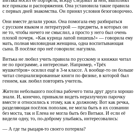
Витька носил её портфель, всюду следовал за ней, выполнял
все приказы и распоряжения. Она установила такие правила
с первых дней знакомства. Он принял условия безоговорочно.
Они вместе делали уроки. Она помогала ему разбираться
с русским языком и литературой — предметы, в которых он
не то, чтобы ничего не смыслил, а просто у него был очень
плохой почерк. «Как курица лапой пишешь!» — говорила ему
мать, полная миловидная женщина, одна воспитывающая
сына. В посёлке про неё говорили: нагуляла.
Витька не любил учить правила по русскому и книжки читал
не по программе, а интересные. Например, «Трёх
мушкетёров» осилил ещё в 3-м классе. А вообще-то он больше
читал специализированные книги по физике, в которой был
гением, как любил повторять учитель.
Жители небольшого посёлка рабочего типа друг друга хорошо
знали. И, конечно, привыкли видеть неразлучную парочку
вместе и относились к этому, как к должному. Вот как речка,
разделяющая посёлок пополам, не могла быть в их сознании
без моста, так и Елена не могла быть без Витьки. И если её
видели одну, то, по-доброму улыбаясь, интересовались:
— А где ты рыцаря-то своего потеряла?