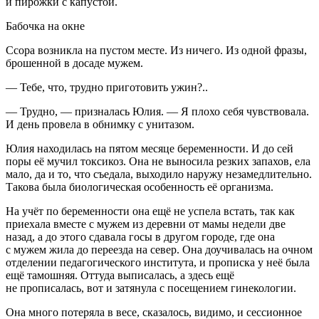
и пирожки с капустой.
Бабочка на окне
Ссора возникла на пустом месте. Из ничего. Из одной фразы,
брошенной в досаде мужем.
— Тебе, что, трудно приготовить ужин?..
— Трудно, — призналась Юлия. — Я плохо себя чувствовала.
И день провела в обнимку с унитазом.
Юлия находилась на пятом месяце беременности. И до сей
поры её мучил токсикоз. Она не выносила резких запахов, ела
мало, да и то, что съедала, выходило наружу незамедлительно.
Такова была биологическая особенность её организма.
На учёт по беременности она ещё не успела встать, так как
приехала вместе с мужем из деревни от мамы недели две
назад, а до этого сдавала госы в другом городе, где она
с мужем жила до переезда на север. Она доучивалась на очном
отделении педагогического института, и прописка у неё была
ещё тамошняя. Оттуда выписалась, а здесь ещё
не прописалась, вот и затянула с посещением гинекологии.
Она много потеряла в весе, сказалось, видимо, и сессионное