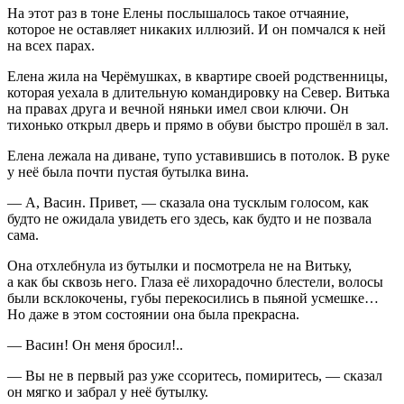
На этот раз в тоне Елены послышалось такое отчаяние,
которое не оставляет никаких иллюзий. И он помчался к ней
на всех парах.
Елена жила на Черёмушках, в квартире своей родственницы,
которая уехала в длительную командировку на Север. Витька
на правах друга и вечной няньки имел свои ключи. Он
тихонько открыл дверь и прямо в обуви быстро прошёл в зал.
Елена лежала на диване, тупо уставившись в потолок. В руке
у неё была почти пустая бутылка вина.
— А, Васин. Привет, — сказала она тусклым голосом, как
будто не ожидала увидеть его здесь, как будто и не позвала
сама.
Она отхлебнула из бутылки и посмотрела не на Витьку,
а как бы сквозь него. Глаза её лихорадочно блестели, волосы
были всклокочены, губы перекосились в пьяной усмешке…
Но даже в этом состоянии она была прекрасна.
— Васин! Он меня бросил!..
— Вы не в первый раз уже ссоритесь, помиритесь, — сказал
он мягко и забрал у неё бутылку.