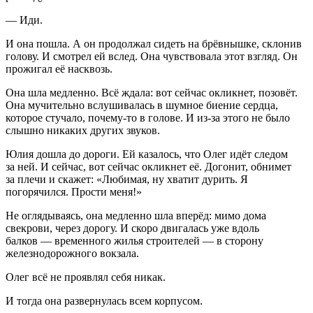
— Иди.
И она пошла. А он продолжал сидеть на брёвнышке, склонив
голову. И смотрел ей вслед. Она чувствовала этот взгляд. Он
прожигал её насквозь.
Она шла медленно. Всё ждала: вот сейчас окликнет, позовёт.
Она мучительно вслушивалась в шумное биение сердца,
которое стучало, почему-то в голове. И из-за этого не было
слышно никаких других звуков.
Юлия дошла до дороги. Ей казалось, что Олег идёт следом
за ней. И сейчас, вот сейчас окликнет её. Догонит, обнимет
за плечи и скажет: «Любимая, ну хватит
дури
ть. Я
погорячился. Прости меня!»
Не оглядываясь, она медленно шла вперёд: мимо дома
свекрови, через дорогу. И скоро двигалась уже вдоль
балков — временного жилья строителей — в сторону
железнодорожного вокзала.
Олег всё не проявлял себя никак.
И тогда она развернулась всем корпусом.