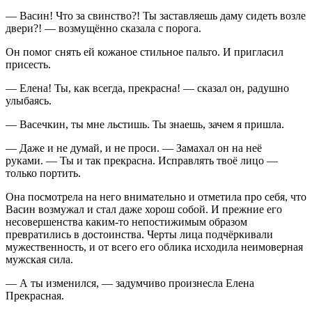
— Васин! Что за свинство?! Ты заставляешь даму сидеть возле
двери?! — возмущённо сказала с порога.
Он помог снять ей кожаное стильное пальто. И пригласил
присесть.
— Елена! Ты, как всегда, прекрасна! — сказал он, радушно
улыбаясь.
— Васечкин, ты мне льстишь. Ты знаешь, зачем я пришла.
— Даже и не думай, и не проси. — Замахал он на неё
руками. — Ты и так прекрасна. Исправлять твоё лицо —
только портить.
Она посмотрела на него внимательно и отметила про себя, что
Васин возмужал и стал даже хорош собой. И прежние его
несовершенства каким-то непостижимым образом
превратились в достоинства. Черты лица подчёркивали
мужественность, и от всего его облика исходила неимоверная
мужская сила.
— А ты изменился, — задумчиво произнесла Елена
Прекрасная.