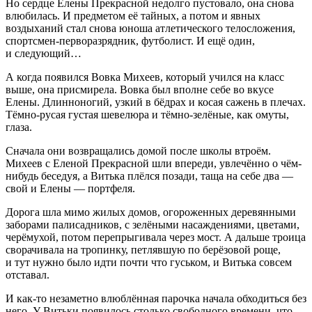
Но сердце Елены Прекрасной недолго пустовало, она снова
влюбилась. И предметом её тайных, а потом и явных
воздыханий стал снова юноша атлетического телосложения,
спортсмен-перворазрядник, футболист. И ещё один,
и следующий…
А когда появился Вовка Михеев, который учился на класс
выше, она присмирела. Вовка был вполне себе во вкусе
Елены. Длинноногий, узкий в бёдрах и косая сажень в плечах.
Тёмно-русая густая шевелюра и тёмно-зелёные, как омуты,
глаза.
Сначала они возвращались домой после школы втроём.
Михеев с Еленой Прекрасной шли впереди, увлечённо о чём-
нибудь беседуя, а Витька плёлся позади, таща на себе два —
свой и Елены — портфеля.
Дорога шла мимо жилых домов, огороженных деревянными
заборами палисадников, с зелёными насаждениями, цветами,
черёмухой, потом перепрыгивала через мост. А дальше троица
сворачивала на тропинку, петлявшую по берёзовой роще,
и тут нужно было идти почти что гуськом, и Витька совсем
отставал.
И как-то незаметно влюблённая парочка начала обходиться без
него. У Витьки появилось столько свободного времени, что