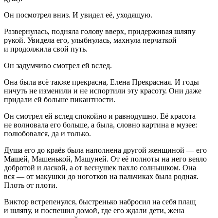
Он посмотрел вниз. И увидел её, уходящую.
Развернулась, подняла голову вверх, придерживая шляпу
рукой. Увидела его, улыбнулась, махнула перчаткой
и продолжила свой путь.
Он задумчиво смотрел ей вслед.
Она была всё также прекрасна, Елена Прекрасная. И годы
ничуть не изменили и не испортили эту красоту. Они даже
придали ей больше пикантности.
Он смотрел ей вслед спокойно и равнодушно. Её красота
не волновала его больше, а была, словно картина в музее:
полюбовался, да и только.
Душа его до краёв была наполнена другой женщиной — его
Машей, Машенькой, Машуней. От её полноты на него веяло
добротой и
ласк
ой, а от веснушек пахло солнышком. Она
вся — от макушки до ноготков на пальчиках была родная.
Плоть от плоти.
Виктор встрепенулся, быстренько набросил на себя плащ
и шляпу, и поспешил домой, где его ждали дети, жена