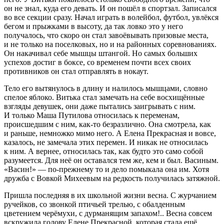
он не знал, куда его девать. И он пошёл в спортзал. Записался
во все секции сразу. Начал играть в волейбол, футбол, увлёкся
бегом и прыжками в высоту, да так ловко это у него
получалось, что скоро он стал завоёвывать призовые места,
и не только на поселковых, но и на районных соревнованиях.
Он накачивал себе мышцы штангой. Но самых больших
успехов достиг в боксе, со временем почти всех своих
противников он стал отправлять в нокаут.
Тело его вытянулось в длину и налилось мышцами, словно
спелое яблоко. Витька стал замечать на себе восхищённые
взгляды девушек, они даже пытались заигрывать с ним.
И только Маша Путилова относилась к переменам,
происшедшим с ним, как-то безразлично. Она смотрела, как
и раньше, немножко мимо него. А Елена Прекрасная и вовсе,
казалось, не замечала этих перемен. И никак не относилась
к ним. А вернее, относилась так, как будто это само собой
разумеется. Для неё он оставался тем же, кем и был. Васиным.
«Васин!» — по-прежнему то и дело помыкала она им. Хотя
дружба с Вовкой Михеевым на редкость получилась затяжной.
Пришла последняя в их школьной жизни весна. С журчанием
ручейков, со звонкой птичьей трелью, с обалденным
цветением черёмухи, с
дурман
ящим запахом!.. Весна совсем
вскружила голову Елене Прекрасной, которая стала ещё