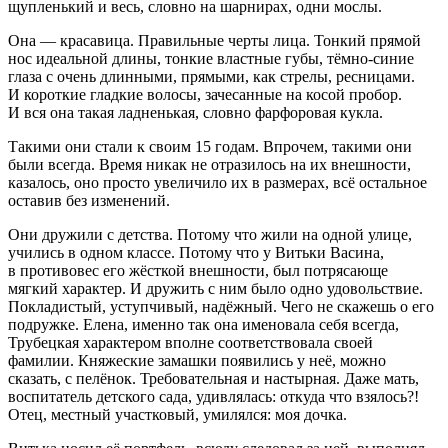
щупленький и весь, словно на шарнирах, одни мослы.
Она — красавица. Правильные черты лица. Тонкий прямой
нос идеальной длины, тонкие властные губы, тёмно-синие
глаза с очень длинными, прямыми, как стрелы, ресницами.
И короткие гладкие волосы, зачесанные на косой пробор.
И вся она такая ладненькая, словно фарфоровая кукла.
Такими они стали к своим 15 годам. Впрочем, такими они
были всегда. Время никак не отразилось на их внешности,
казалось, оно просто увеличило их в размерах, всё остальное
оставив без изменений.
Они дружили с детства. Потому что жили на одной улице,
учились в одном классе. Потому что у Витьки Васина,
в противовес его жёсткой внешности, был потрясающе
мягкий характер. И дружить с ним было одно удовольствие.
Покладистый, уступчивый, надёжный. Чего не скажешь о его
подружке. Елена, именно так она именовала себя всегда,
Трубецкая характером вполне соответствовала своей
фамилии. Княжеские замашки появились у неё, можно
сказать, с пелёнок. Требовательная и настырная. Даже мать,
воспитатель детского сада, удивлялась: откуда что взялось?!
Отец, местный участковый, умилялся: моя дочка.