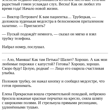
радостный гомон услаждал слух. Весна! Как он любил это
время года! Начало новой жизни.
— Виктор Петрович! К вам пациентка… Трубецкая, —
доложила худенькая медсестра в белоснежном приталенном
халатике. — Пригласить?
— Пускай подождёт немного, — сказал он мягко и взял
трубку телефона.
Набрал номер, послушал.
— Ало, Маняша! Как там Петька? Шалит? Хорошо. А как мои
любимые пирожки с капустой? Готовы? Хорошо, хорошо.
Скоро буду! Целую, родная! — Лицо его озарила счастливая
улыбка.
Положив трубку, он нажал кнопку и сообщил медсестре, что
готов принимать.
Елена Прекрасная вошла стремительной походкой, небрежно
бросила кожаные красные перчатки на кресло, сняла шляпу
с широкими полями. И стрельнула прямыми ресницами,
удлинёнными тушью.