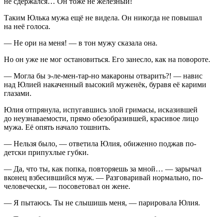
не сдержался… Он тоже не железный!
Таким Юлька мужа ещё не видела. Он никогда не повышал
на неё голоса.
— Не ори на меня! — в тон мужу сказала она.
Но он уже не мог остановиться. Его занесло, как на повороте.
— Могла бы э-ле-мен-тар-но макароны отварить?! — навис
над Юлией накаченный высокий муженёк, буравя её карими
глазами.
Юлия отпрянула, испугавшись злой гримасы, исказившей
до неузнаваемости, прямо обезобразившей, красивое лицо
мужа. Её опять начало тошнить.
— Нельзя было, — ответила Юлия, обиженно поджав по-
детски припухлые губки.
— Да, что ты, как попка, повторяешь за мной… — зарычал
вконец взбесившийся муж. — Разговаривай нормально, по-
человечески, — посоветовал он жене.
— Я пытаюсь. Ты не слышишь меня, — парировала Юлия.