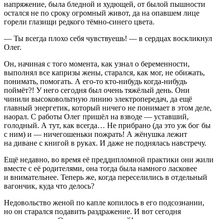
напряжение, была бледной и худющей, от былой пышности
остался не по сроку огромный живот, да на опавшем лице
горели глазищи редкого тёмно-синего цвета.
— Ты всегда плохо себя чувствуешь! — в сердцах воскликнул
Олег.
Он, начиная с того момента, как узнал о беременности,
выполнял все капризы жены, старался, как мог, не обижать,
понимать, помогать. А его-то кто-нибудь когда-нибудь
поймёт?! У него сегодня был очень тяжёлый день. Они
чинили высоковольтную линию электропередач, да ещё
главный энергетик, который ничего не понимает в этом деле,
наорал. С работы Олег пришёл на взводе — уставший,
голодный. А тут, как всегда… Не прибрано (да это уж бог бы
с ним) и — ничегошеньки пожрать! А жёнушка лежит
на диване с книгой в руках. И даже не поднялась навстречу.
Ещё недавно, во время её преддипломной практики они жили
вместе с её родителями, она тогда была намного
ласк
овее
и внимательнее. Теперь же, когда переселились в отдельный
вагончик, куда что делось?
Недовольство женой по капле копилось в его подсознании,
но он старался подавить раздражение. И вот сегодня