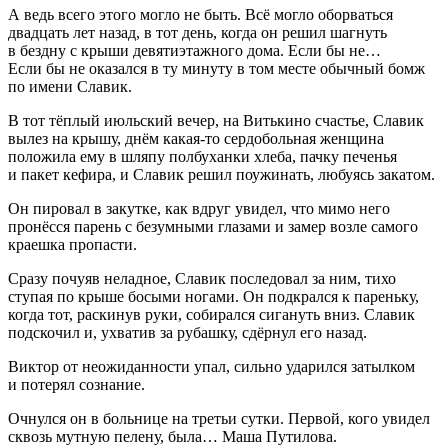
А ведь всего этого могло не быть. Всё могло оборваться
двадцать лет назад, в тот день, когда он решил шагнуть
в бездну с крыши девятиэтажного дома. Если бы не…
Если бы не оказался в ту минуту в том месте обычный бомж
по имени Славик.
В тот тёплый июльский вечер, на Витькино счастье, Славик
вылез на крышу, днём какая-то сердобольная женщина
положила ему в шляпу полбуханки хлеба, пачку печенья
и пакет кефира, и Славик решил поужинать, любуясь закатом.
Он пировал в закутке, как вдруг увидел, что мимо него
пронёсся парень с безумными глазами и замер возле самого
краешка пропасти.
Сразу почуяв неладное, Славик последовал за ним, тихо
ступая по крыше босыми ногами. Он подкрался к пареньку,
когда тот, раскинув руки, собирался сигануть вниз. Славик
подскочил и, ухватив за рубашку, сдёрнул его назад.
Виктор от неожиданности упал, сильно ударился затылком
и потерял сознание.
Очнулся он в больнице на третьи сутки. Первой, кого увидел
сквозь мутную пелену, была… Маша Путилова.