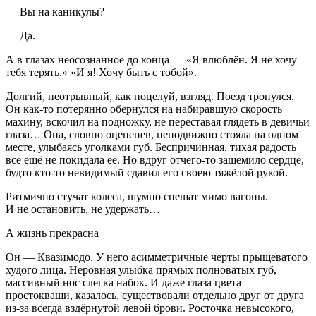
— Вы на каникулы?
— Да.
А в глазах неосознанное до конца — «Я влюблён. Я не хочу
тебя терять.» «И я! Хочу быть с тобой».
Долгий, неотрывный, как
поцел
уй, взгляд. Поезд тронулся.
Он как-то потерянно обернулся на набиравшую скорость
махину, вскочил на подножку, не переставая глядеть в девичьи
глаза… Она, словно оцепенев, неподвижно стояла на одном
месте, улыбаясь уголками губ. Беспричинная, тихая радость
все ещё не покидала её. Но вдруг отчего-то защемило сердце,
будто кто-то невидимый сдавил его своею тяжёлой рукой.
Ритмично стучат
колес
а, шумно спешат мимо вагоны.
И не остановить, не удержать…
А жизнь прекрасна
Он — Квазимодо. У него асимметричные черты прыщеватого
худого лица. Неровная улыбка прямых полноватых губ,
массивный нос слегка набок. И даже глаза цвета
простокваши, казалось, существовали отдельно друг от друга
из-за всегда вздёрнутой левой брови. Росточка невысокого,