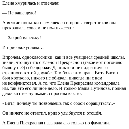
Елена хмурилась и отвечала:
— Не ваше дело!
А всякие попытки насмешек со стороны сверстников она
прекращала совсем не по-княжески:
— Закрой варежку!
И при
совокупл
яла…
Впрочем, одноклассники, как и все учащиеся средней школы,
знали, что шутить с Еленой Прекрасной (такое вот погоняло
было у неё) себе дороже. Да никто и не видел ничего
странного в этой дружбе. Тем более что нрава Витя Васин
был кроткого, никого не обижал, никогда ни с кем
не конфликтовал. А то, что Елена Прекрасная командовала
им, так это его личное дело. И только Маша Путилова, полная
девочка с веснушками, спросила как-то:
«Витя, почему ты позволяешь так с собой обращаться?..»
Он ничего не ответил, криво улыбнулся и отошёл.
А Елена Прекрасная называла его только по фамилии.