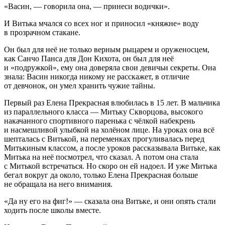
«Васин, — говорила она, — принеси водички».
И Витька мчался со всех ног и приносил «княжне» воду
в прозрачном стакане.
Он был для неё не только верным рыцарем и оруженосцем,
как Санчо Панса для Дон Кихота, он был для неё
и «подружкой», ему она доверяла свои девичьи секреты. Она
знала: Васин никогда никому не расскажет, в отличие
от девчонок, он умел хранить чужие тайны.
Первый раз Елена Прекрасная влюбилась в 15 лет. В мальчика
из параллельного класса — Митьку Скворцова, высокого
накачанного спортивного паренька с чёлкой набекрень
и насмешливой улыбкой на холёном лице. На уроках она всё
шепталась с Витькой, на переменках прогуливалась перед
Митькиным классом, а после уроков рассказывала Витьке, как
Митька на неё посмотрел, что сказал. А потом она стала
с Митькой встречаться. Но скоро он ей надоел. И уже Митька
бегал вокруг да около, только Елена Прекрасная больше
не обращала на него внимания.
«Да ну его на фиг!» — сказала она Витьке, и они опять стали
ходить после школы вместе.