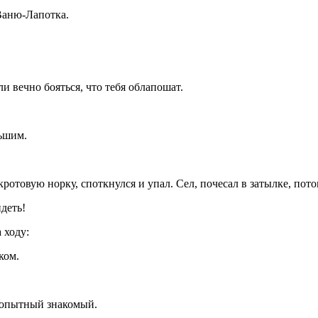
Ваню-Лапотка.
 вечно бояться, что тебя облапошат.
льшим.
кротовую норку, споткнулся и упал. Сел, почесал в затылке, пот
деть!
 ходу:
ком.
бопытный знакомый.