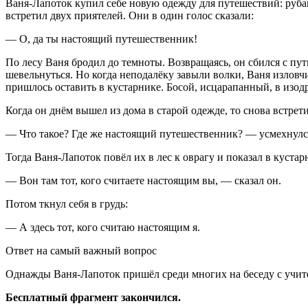
Ваня-Лапоток купил себе новую одежду для путешествий: руба
встретил двух приятелей. Они в один голос сказали:
— О, да ты настоящий путешественник!
По лесу Ваня бродил до темноты. Возвращаясь, он сбился с пут
шевельнуться. Но когда неподалёку завыли волки, Ваня излов
пришлось оставить в кустарнике. Босой, исцарапанный, в изод
Когда он днём вышел из дома в старой одежде, то снова встрети
— Что такое? Где же настоящий путешественник? — усмехнулся
Тогда Ваня-Лапоток повёл их в лес к оврагу и показал в куста
— Вон там тот, кого считаете настоящим вы, — сказал он.
Потом ткнул себя в грудь:
— А здесь тот, кого считаю настоящим я.
Ответ на самый важный вопрос
Однажды Ваня-Лапоток пришёл среди многих на беседу с учите
Бесплатный фрагмент закончился.