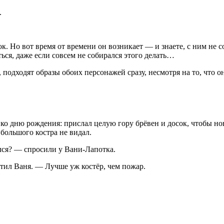
.
к. Но вот время от времени он возникает — и знаете, с ним не с
ться, даже если совсем не собирался этого делать…
 подходят образы обоих персонажей сразу, несмотря на то, что о
о дню рождения: прислал целую гору брёвен и досок, чтобы нов
 большого костра не видал.
ался? — спросили у Вани-Лапотка.
етил Ваня. — Лучше уж костёр, чем пожар.