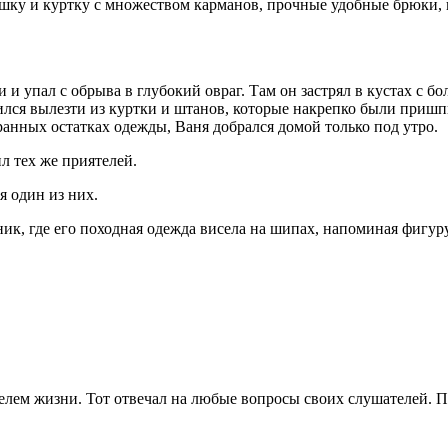
шку и куртку с множеством карманов, прочные удобные брюки, н
и и упал с обрыва в глубокий овраг. Там он застрял в кустах с 
чился вылезти из куртки и штанов, которые накрепко были при
ранных остатках одежды, Ваня добрался домой только под утро.
л тех же приятелей.
 один из них.
рник, где его походная одежда висела на шипах, напоминая фигур
лем жизни. Тот отвечал на любые вопросы своих слушателей. По