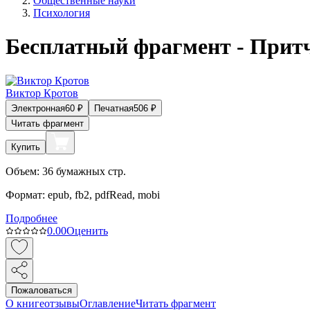
Общественные науки
Психология
Бесплатный фрагмент - Прит
Виктор Кротов
Электронная
60
₽
Печатная
506
₽
Читать фрагмент
Купить
Объем:
36
бумажных стр.
Формат:
epub, fb2, pdfRead, mobi
Подробнее
0.0
0
Оценить
Пожаловаться
О книге
отзывы
Оглавление
Читать фрагмент