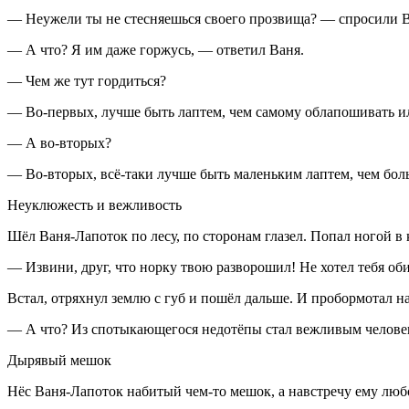
— Неужели ты не стесняешься своего прозвища? — спросили 
— А что? Я им даже горжусь, — ответил Ваня.
— Чем же тут гордиться?
— Во-первых, лучше быть лаптем, чем самому облапошивать или
— А во-вторых?
— Во-вторых, всё-таки лучше быть маленьким лаптем, чем бо
Неуклюжесть и вежливость
Шёл Ваня-Лапоток по лесу, по сторонам глазел. Попал ногой в 
— Извини, друг, что норку твою разворошил! Не хотел тебя оби
Встал, отряхнул землю с губ и пошёл дальше. И пробормотал на
— А что? Из спотыкающегося недотёпы стал вежливым челове
Дырявый мешок
Нёс Ваня-Лапоток набитый чем-то мешок, а навстречу ему лю