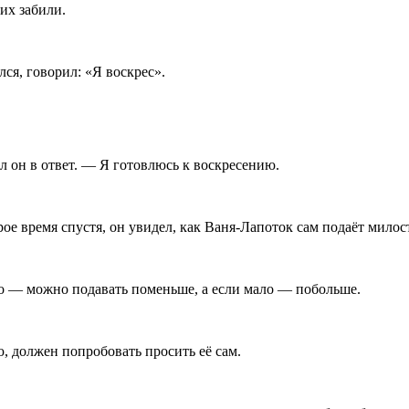
их забили.
ся, говорил: «Я воскрес».
л он в ответ. — Я готовлюсь к воскресению.
ое время спустя, он увидел, как Ваня-Лапоток сам подаёт мило
го — можно подавать поменьше, а если мало — побольше.
, должен попробовать просить её сам.