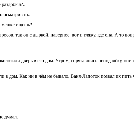
 раздобыл?..
о осматривать.
м мешке ищешь?
ов, так он с дыркой, наверное: вот и гляжу, где она. А то воп
олотили дверь в его дом. Утром, спрятавшись неподалёку, они 
 в дом. Как ни в чём не бывало, Ваня-Лапоток позвал их пить 
не думал.