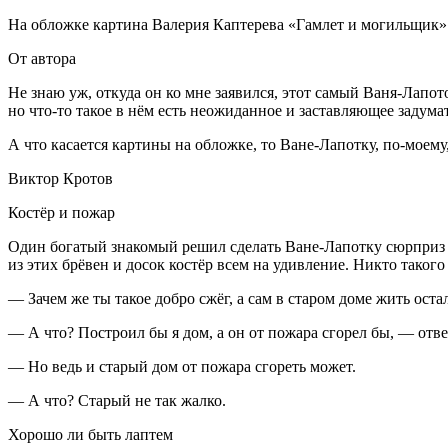
На обложке картина Валерия Каптерева «Гамлет и могильщик»
От автора
Не знаю уж, откуда он ко мне заявился, этот самый Ваня-Лапото
но что-то такое в нём есть неожиданное и заставляющее задума
А что касается картины на обложке, то Ване-Лапотку, по-моему,
Виктор Кротов
Костёр и пожар
Один богатый знакомый решил сделать Ване-Лапотку сюрприз к
из этих брёвен и досок костёр всем на удивление. Никто такого
— Зачем же ты такое добро сжёг, а сам в старом доме жить ост
— А что? Построил бы я дом, а он от пожара сгорел бы, — отв
— Но ведь и старый дом от пожара сгореть может.
— А что? Старый не так жалко.
Хорошо ли быть лаптем