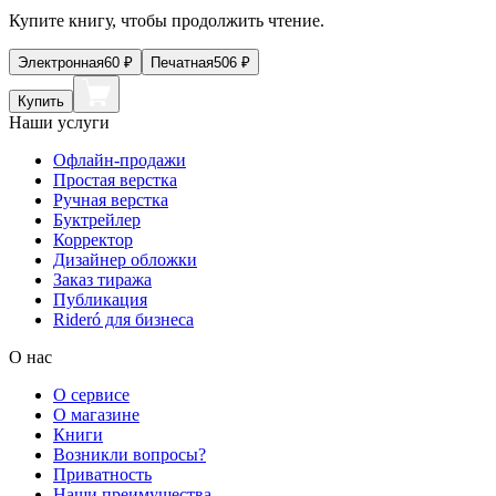
Купите книгу, чтобы продолжить чтение.
Электронная
60
₽
Печатная
506
₽
Купить
Наши услуги
Офлайн-продажи
Простая верстка
Ручная верстка
Буктрейлер
Корректор
Дизайнер обложки
Заказ тиража
Публикация
Rideró для бизнеса
О нас
О сервисе
О магазине
Книги
Возникли вопросы?
Приватность
Наши преимущества