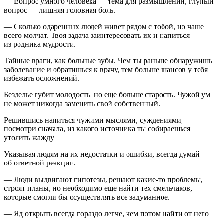
— Вопрос умного человека — тема для размышлений, глупый
вопрос — лишняя головная боль.
— Сколько одаренных людей живет рядом с тобой, но чаще
всего молчат. Твоя задача заинтересовать их и напиться
из родника мудрости.
Тайные враги, как больные зубы. Чем ты раньше обнаружишь
заболевание и обратишься к врачу, тем больше шансов у тебя
избежать осложнений.
Безделье губит молодость, но еще больше старость. Чужой ум
не может никогда заменить свой собственный.
Решившись напиться чужими мыслями, суждениями,
посмотри сначала, из какого источника ты собираешься
утолить жажду.
Указывая людям на их недостатки и ошибки, всегда думай
об ответной реакции.
— Люди выдвигают гипотезы, решают какие-то проблемы,
строят планы, но необходимо еще найти тех смельчаков,
которые смогли бы осуществлять все задуманное.
— Яд открыть всегда гораздо легче, чем потом найти от него