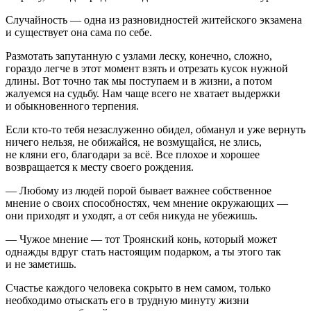
Случайность — одна из разновидностей житейского экзамена
и существует она сама по себе.
Размотать запутанную с узлами леску, конечно, сложно,
гораздо легче в этот момент взять и отрезать кусок нужной
длины. Вот точно так мы поступаем и в жизни, а потом
жалуемся на судьбу. Нам чаще всего не хватает выдержки
и обыкновенного терпения.
Если кто-то тебя незаслуженно обидел, обманул и уже вернуть
ничего нельзя, не обижайся, не возмущайся, не злись,
не кляни его, благодари за всё. Все плохое и хорошее
возвращается к месту своего рождения.
— Любому из людей порой бывает важнее собственное
мнение о своих способностях, чем мнение окружающих —
они приходят и уходят, а от себя никуда не убежишь.
— Чужое мнение — тот Троянский конь, который может
однажды вдруг стать настоящим подарком, а ты этого так
и не заметишь.
Счастье каждого человека сокрыто в нем самом, только
необходимо отыскать его в трудную минуту жизни