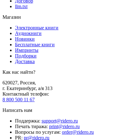
Договор
llm.txt
Магазин
Электронные книги
Аудиокниги
Новинки
Бесплатные книги
Импринты
Подборки
Доставка
Как нас найти?
620027
,
Россия
,
г. Екатеринбург, а/я 313
Контактный телефон
:
8 800 500 11 67
Написать нам
Поддержка
:
support@ridero.ru
Печать тиража
:
print@ridero.ru
Вопросы по услугам
:
order@ridero.ru
PR
:
pr@ridero.ru