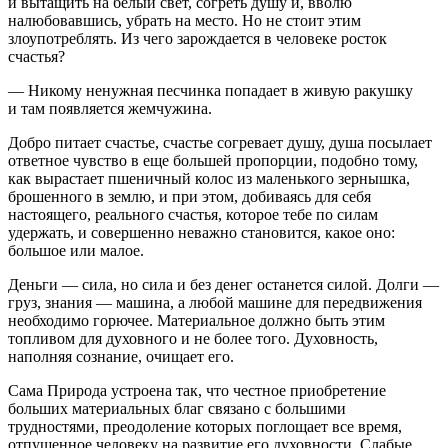
и вытащить на белый свет, согреть душу и, вволю
налюбовавшись, убрать на место. Но не стоит этим
злоупотреблять. Из чего зарождается в человеке росток
счастья?
— Никому ненужная песчинка попадает в живую ракушку
и там появляется жемчужина.
Добро питает счастье, счастье согревает душу, душа посылает
ответное чувство в еще большей пропорции, подобно тому,
как вырастает пшеничный колос из маленького зернышка,
брошенного в землю, и при этом, добиваясь для себя
настоящего, реального счастья, которое тебе по силам
удержать, и совершенно неважно становится, какое оно:
большое или малое.
Деньги — сила, но сила и без денег останется силой. Долги —
груз, знания — машина, а любой машине для передвижения
необходимо горючее. Материальное должно быть этим
топливом для духовного и не более того. Духовность,
наполняя сознание, очищает его.
Сама Природа устроена так, что честное приобретение
больших материальных благ связано с большими
трудностями, преодоление которых поглощает все время,
отпущенное человеку на развитие его духовности. Слабые