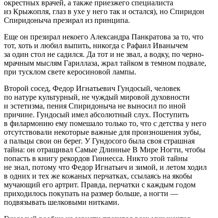
окрестных врачей, а также приезжего специалиста
из Крыжопля, глаз в ухе у него так и остался), но Спиридон
Спиридоныча презирал из принципа.
Еще он презирал некоего Александра Панкратова за то, что
тот, хоть и любил выпить, никогда с Рафаил Иванычем
за один стол не садился. Да тот и не звал, а водку, по черно-
мрачным мыслям Гариллаза, жрал тайком в темном подвале,
при тусклом свете керосиновой лампы.
Второй сосед, Федор Игнатьевич Гундосый, человек
по натуре культурный, не чуждый мировой духовности
и эстетизма, пения Спиридоныча не выносил по иной
причине. Гундосый имел абсолютный слух. Поступить
в филармонию ему помешало только то, что с детства у него
отсутствовали некоторые важные для произношения зубы,
а пальцы свои он берег. У Гундосого была своя страшная
тайна: он отращивал Самые Длинные В Мире Ногти, чтобы
попасть в книгу рекордов Гиннесса. Никто этой тайны
не знал, потому что Федор Игнатьич и зимой, и летом ходил
в одних и тех же кожаных перчатках, ссылаясь на якобы
мучающий его артрит. Правда, перчатки с каждым годом
приходилось покупать на размер больше, а ногти —
подвязывать шелковыми нитками.