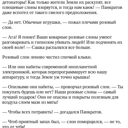
детонатор
ы! Как только жители Земли их раскупят, все
плюшевые слоны взорвутся, и тогда нам каюк! — Панкратов
даже вспотел от такого смелого предположения.
— Да нет. Обычные игрушки, — пожал плечами розовый
слон.
— Ага! Я понял! Ваши коварные розовые слоны умеют
разговаривать и гипнозом убивать людей! Или подчинять их
своей воле! — Сашка распалялся все больше.
Розовый слон лениво чистил спичкой клыки.
— Или они набиты современной инопланетной
электроникой, которая перепрограммирует всю нашу
аппаратуру, и тогда Земле уж точно крышка!
— Опилками они набиты, — проворчал розовый слон. — Ты
покупать будешь или нет? Наши розовые слоны — самый
лучший подарок! Они не опасны и покрыты полезным для
воздуха слоем мази из мяты!
— Чтобы всех потравить! — догадался Панкратов.
— Чтоб приятный запах был, — слон поморщился, — не то,
что от тебя!