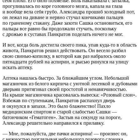
себя плохо. Его било похмелье. Боль накатывала с затылка,
прогуливалась по коре головного мозга, капала на глаза
и вообще вела себя грубо. Александра прошиб холодный пот,
он лежал на диване и нервно стучал кончиками пальцев
по граненому стакану. Даже захоти Сашка остановиться, его
пальцы все равно бы продолжали стучать, поскольку
с дрожью в суставах Панкратов поделать ничего не мог.
И вот, когда боль достигла своего пика, упав куда-то в область
живота, Панкратов решил действовать. Он весело разбил
свою свинью-копилку, в которой как раз набралось около
пятнадцати рублей на аспирин, и рысью ринулся на улицу
искать аптеку.
Аптека нашлась быстро. За ближайшим углом. Небольшой
магазинчик из белого кирпича с уютной лесенкой и дубовыми
дверьми притягивал своей простотой и ненавязчивостью.
На крыше магазинчика красовалась вывеска: «Розовый слон».
Взбежав по ступенькам, Панкратов распахнул дверь
и окунулся в запахи. Это было блаженство! Пахло
медицинским
спирт
ом и старой слабостью Сашки —
батончиком «Гематоген». Застыв на секунду на пороге,
Александр решительно направился к прилавку.
— Мне, пожалуйста, две пачки аспирина! — произнес он,
с нежностью разглядывая небольшого розового слоника,