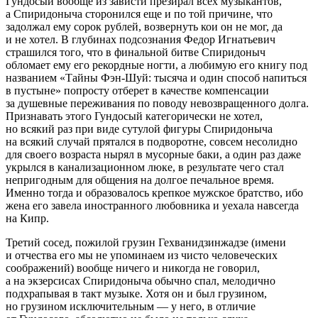
Гундосый вообще из зависти презирал всех музыкантов,
а Спиридоныча сторонился еще и по той причине, что
задолжал ему сорок рублей, возвернуть кои он не мог, да
и не хотел. В глубинах подсознания Федор Игнатьевич
страшился того, что в финальной битве Спиридоныч
обломает ему его рекордные ногти, а любимую его книгу под
названием «Тайны Фэн-Шуй: тысяча и один способ напиться
в пустыне» попросту отберет в качестве компенсации
за душевные переживания по поводу невозвращенного долга.
Признавать этого Гундосый категорически не хотел,
но всякий раз при виде сутулой фигуры Спиридоныча
на всякий случай прятался в подворотне, совсем несолидно
для своего возраста нырял в мусорные баки, а один раз даже
укрылся в канализационном люке, в результате чего стал
непригодным для общения на долгое печальное время.
Именно тогда и образовалось крепкое мужское братство, ибо
жена его завела иностранного любовника и уехала навсегда
на Кипр.
Третий сосед, пожилой грузин Гехванидзинжадзе (имени
и отчества его мы не упоминаем из чисто человеческих
соображений) вообще ничего и никогда не говорил,
а на экзерсисах Спиридоныча обычно спал, мелодично
подхрапывая в такт музыке. Хотя он и был грузином,
но грузином исключительным — у него, в отличие