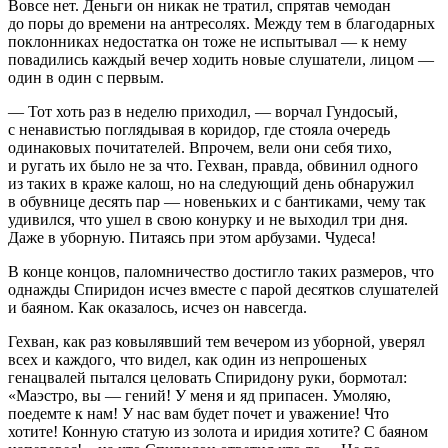
Вовсе нет. Деньги он никак не тратил, спрятав чемодан
до поры до времени на антресолях. Между тем в благодарных
поклонниках недостатка он тоже не испытывал — к нему
повадились каждый вечер ходить новые слушатели, лицом —
один в один с первым.
— Тот хоть раз в неделю приходил, — ворчал Гундосый,
с ненавистью поглядывая в коридор, где стояла очередь
одинаковых почитателей. Впрочем, вели они себя тихо,
и ругать их было не за что. Гехван, правда, обвинил одного
из таких в краже калош, но на следующий день обнаружил
в обувнице десять пар — новеньких и с бантиками, чему так
удивился, что ушел в свою конурку и не выходил три дня.
Даже в уборную. Питаясь при этом арбузами. Чудеса!
В конце концов, паломничество достигло таких размеров, что
однажды Спиридон исчез вместе с парой десятков слушателей
и баяном. Как оказалось, исчез он навсегда.
Гехван, как раз ковылявший тем вечером из уборной, уверял
всех и каждого, что видел, как один из непрошеных
генацвалей пытался целовать Спиридону руки, бормотал:
«Маэстро, вы — гений! У меня и яд припасен. Умоляю,
поедемте к нам! У нас вам будет почет и уважение! Что
хотите! Конную статую из золота и иридия хотите? С баяном