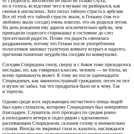
от Гундосого, абсолютно не было не только слуха,
но и голоса, вследствие чего в музыке он разбирался, как
свинья в апельсинах. Зато питал тайную страсть к арбузам.
Все об этой его тайной страсти знали, и Гехвану (так его
любовно звали соседи) очень повезло, что он родился летом.
На день рождения ему дарили исключительно арбузы, чем
приводили седоусого старикашку в состояние до слез
трогательной радости. Позже эта радость сменялась
раздражением, потому что Гехван после употребления
полосатиков занимал туалетную комнату всерьез и надолго,
причиняя понятные неудобства соседям по коммуналке.
Соседям Спиридона снизу, сверху и с боков тоже приходилось
несладко, но, как говаривал классик, человек — не блоха, ко
всему привыкнуть может. К тому же после одиннадцати
Спиридоныч, как законопослушный гражданин, песен не пел
и музон не лабал, так что придраться было не к чему. Так
и терпели.
Однако среди всех окружающих несчастного певца людей
был один слушатель, которому Спиридоныч был невероятно
благодарен. Слушатель этот приходил по средам ровно
в полседьмого вечера и сидел рядом с вдохновенно
распевающим Спиридоном, склонив голову и внимательно
слушая. Иногда он закрывал глаза и, казалось, наслаждался
кошачьими звуками, вырывающимися из глотки вокалиста.