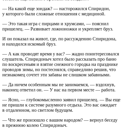
— На какой еще зондаж? — насторожился Спиридон,
у которого были сложные отношения с медициной.
— Это такая игра с пирцами и хрумсами, — пояснил
пришелец. — Развивает ложноножки и укрепляет бруз.
И он показал на живот, где, по рассуждению Спиридона,
и находился искомый бруз.
— А как проводят время у вас? — жадно поинтересовался
слушатель. Спиридоныч хотел было рассказать про баню
по воскресеньям и взятие снежного городка на празднике
проводов зимы, но постеснялся, справедливо решив, что
незнакомец сочтет эти забавы не слишком забавными.
— Да ничем особенным мы не занимаемся, — вздохнув,
наконец ответил он. — У нас на первом месте — работа.
— Ясно, — глубокомысленно заявил пришелец. — Вы еще
не пришли к системе разумного отдыха. Это вас ожидает
в отдаленном, но светлом будущем.
— Что же произошло с вашим народом? — вернул беседу
в прежнюю колею Спиридоныч.