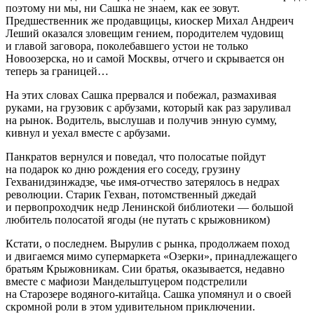
поэтому ни мы, ни Сашка не знаем, как ее зовут.
Предшественник же продавщицы, киоскер Михал Андреич
Леший оказался зловещим гением, породителем чудовищ
и главой заговора, поколебавшего устои не только
Новоозерска, но и самой Москвы, отчего и скрывается он
теперь за границей…
На этих словах Сашка прервался и побежал, размахивая
руками, на грузовик с арбузами, который как раз заруливал
на рынок. Водитель, выслушав и получив энную сумму,
кивнул и уехал вместе с арбузами.
Панкратов вернулся и поведал, что полосатые пойдут
на подарок ко дню рождения его соседу, грузину
Гехванидзинжадзе, чье имя-отчество затерялось в недрах
революции. Старик Гехван, потомственный джедай
и первопроходчик недр Ленинской библиотеки — большой
любитель полосатой ягоды (не путать с крыжовником)
Кстати, о последнем. Вырулив с рынка, продолжаем поход
и двигаемся мимо супермаркета «Озерки», принадлежащего
братьям Крыжовникам. Сии братья, оказывается, недавно
вместе с мафиози Мандельштуцером подстрелили
на Старозере водяного-китайца. Сашка упомянул и о своей
скромной роли в этом удивительном приключении.