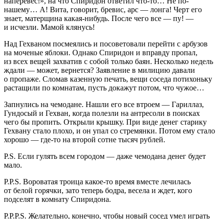
наперевес!», на что Спиридон ответил что-то… Не по-
нашему… А! Вита, говорит, бревис, арс — лонга! Черт его
знает, матерщина какая-нибудь. После чего все — пу! —
и исчезли. Мамой клянусь!
Над Гехваном посмеялись и посоветовали перейти с арбузов
на моченые яблоки. Однако Спиридон и вправду пропал,
из всех вещей захватив с собой только баян. Несколько недель
ждали — может, вернется? Заявление в милицию давали
о пропаже. Сломав казенную печать, вещи соседа потихоньку
растащили по комнатам, пусть докажут потом, что чужое…
Запнулись на чемодане. Нашли его все втроем — Гариллаз,
Гундосый и Гехван, когда полезли на антресоли в поисках
чего бы пропить. Открыли крышку. При виде денег старику
Гехвану стало плохо, и он упал со стремянки. Потом ему стало
хорошо — где-то на второй сотне тысяч рублей.
Р.S. Если гулять всем городом — даже чемодана денег будет
мало.
P.P.S. Вороватая троица какое-то время вместе лечилась
от белой горячки, зато теперь бодра, весела и ждет, кого
подселят в комнату Спиридона.
P.P.P.S. Желательно, конечно, чтобы новый сосед умел играть