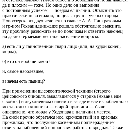
да и плохим — тоже. Но одно дело он выполнял
с постоянным успехом — поедом ел пьяниц. Объяснить это
практически невозможно, но целая группа ученых города
Новоозерска из двух человек во главе с А. А. Панкратовым
и гр-ном Гехванидзинжадзе решила обстоятельно выяснить
эту проблему, разложить ее по полочкам и ответить наконец
на давно терзаемые местное население вопросы:
а) есть ли у таинственной твари лицо (или, на худой конец,
морда);
б) кто он вообще такой?
и, самое наболевшее,
в) зачем есть пьяниц?
При применении высокооптической техники (старого
цейсовского бинокля, завалявшегося у старика Гехвана еще
с войны) и двухдневном сидении в засаде возле излюбленного
места отдыха хищника — старой пристани — было
определено, что морда у Ходопара в наличии имеется.
На оной прочно обретался нос, крючковатый и в красных
прожилках, что послужило косвенным подтверждением
ответу на наболевший вопрос «в»: работа-то вредная. Также