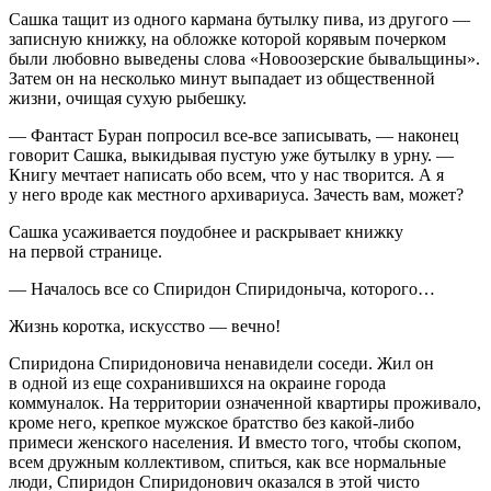
Сашка тащит из одного кармана бутылку пива, из другого —
записную книжку, на обложке которой корявым почерком
были любовно выведены слова «Новоозерские бывальщины».
Затем он на несколько минут выпадает из общественной
жизни, очищая сухую рыбешку.
— Фантаст Буран попросил все-все записывать, — наконец
говорит Сашка, выкидывая пустую уже бутылку в урну. —
Книгу мечтает написать обо всем, что у нас творится. А я
у него вроде как местного архивариуса. Зачесть вам, может?
Сашка усаживается поудобнее и раскрывает книжку
на первой странице.
— Началось все со Спиридон Спиридоныча, которого…
Жизнь коротка, искусство — вечно!
Cпиридона Спиридоновича ненавидели соседи. Жил он
в одной из еще сохранившихся на окраине города
коммуналок. На территории означенной квартиры проживало,
кроме него, крепкое мужское братство без какой-либо
примеси женского населения. И вместо того, чтобы скопом,
всем дружным коллективом, спиться, как все нормальные
люди, Спиридон Спиридонович оказался в этой чисто