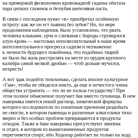
на премерзкой физиономии кровожадной гадины обитала
пара цепких глазенок и беззубая шепелявая пасть.
В связи с последним пункт «в» приобретал особенную
остроту: как же он ест пьяниц без зубов? Но, по мере
продолжения наблюдения, было установлено, что рвать
человека клыками, урча и слизывая с бороды струящуюся
алую кровь — настолько непозволительный в наше время
интеллектуального прогресса
садизм
и неуважение
к личности будущего покойника, что подобных тварей
не было бы жаль расстрелять на месте из орудия крупного
калибра самой мелкой дробью — чтоб дольше мучился,
нехристь!
А вот эдак подойти тихохонько, сделать вполне культурное
«Гам», чтобы не обиделся никто, да еще и нечистого
член
а
общества устранить — это ли не польза государству? При
этом полное объяснение получает бак вместо туловища. В нем
наверняка имеется некий раствор, химической формулы
которого исследователи по понятным причинам раздобыть
не смогли, в котором пьяницы и различные
алкогол
ики тихо-
мирно и без особых проблем превращаются в продукты
отходов. Также в баке наверняка присутствуют змеевик
и отдел, в котором из вышеозначенных продуктов
перегоняется
спирт
, ибо Ходопар работает не только на ходу,