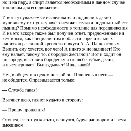
но и на пару, а
спирт
является необходимым в данном случае
топливом для его движения.
И вот тут уважаемые исследователи подошли к давно
мучившему их пункту «в»: зачем же все-таки подопытный ест
пьяниц? Помимо необходимости в топливе для передвижения.
И на это вскоре также был получен ответ, предложенный ни
кем иным, как специалистом в области горячительных
напитков различной крепости и вкуса А. А. Панкратовым.
Выпить ему хочется, вот чего! А никто ж не наливает! Кто
ему нальет, такому-то, с бородой жестяной? Вот и ходит он
по городу, выставив бороденку и скаля беззубые десны,
и высматривает! Выглядывает! Ишь, какой!
Нет, в общем и в целом не злой он. Плюнешь в него —
не обидится. Оправдывается только:
— Служба такая!
Вытянет шею, глянет куда-то в сторону:
— Прошу прощения!
Отошел, сглотнул кого-то, вернулся, бурча раствором и гремя
змеевиком: