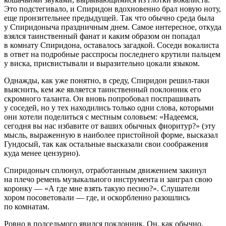
Это подстегивало, и Спиридон вдохновенно брал новую ноту,
еще пронзительнее предыдущей. Так что обычно среда была
у Спиридоныча праздничным днем. Самое интересное, откуда
взялся таинственный фанат и каким образом он попадал
в комнату Спиридона, оставалось загадкой. Соседи вокалиста
в ответ на подробные расспросы последнего крутили пальцем
у виска, присвистывали и выразительно цокали языком.
Однажды, как уже понятно, в среду, Спиридон решил-таки
выяснить, кем же является таинственный поклонник его
скромного таланта. Он вновь попробовал поспрашивать
у соседей, но у тех находились только одни слова, которыми
они хотели поделиться с местным соловьем: «Надеемся,
сегодня вы нас избавите от ваших обычных фиоритур?» (эту
мысль, выраженную в наиболее пристойной форме, высказал
Гундосый, так как остальные высказали свои соображения
куда менее цензурно).
Спиридоныч сплюнул, отработанным движением закинул
на плечо ремень музыкального инструмента и заиграл свою
коронку — «А где мне взять такую песню?». Слушатели
хором посоветовали — где, и оскорбленно разошлись
по комнатам.
Ровно в полседьмого явился поклонник. Он, как обычно,