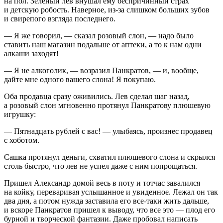
на пол. Зеленый лев внушал ему беспричинный страх
и детскую робость. Наверное, из-за слишком больших зубов
и свирепого взгляда последнего.
— Я же говорил, — сказал розовый слон, — надо было
ставить наш магазин подальше от аптеки, а то к нам одни
алкаши заходят!
— Я не
алкогол
ик, — возразил Панкратов, — и, вообще,
дайте мне одного вашего слона! Я покупаю.
Оба продавца сразу оживились. Лев сделал шаг назад,
а розовый слон мгновенно протянул Панкратову плюшевую
игрушку:
— Пятнадцать рублей с вас! — улыбаясь, произнес продавец
с хоботом.
Сашка протянул деньги, схватил плюшевого слона и скрылся
столь быстро, что лев не успел даже с ним попрощаться.
Пришел Александр домой весь в поту и тотчас завалился
на койку, переваривая услышанное и увиденное. Лежал он так
два дня, а потом нужда заставила его все-таки жить дальше,
и вскоре Панкратов пришел к выводу, что все это — плод его
бурной и творческой фантазии. Даже пробовал написать