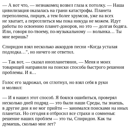
— А вот что, — незнакомец возвел глаза к потолку. — Наша
цивилизация оказалась на грани катастрофы. Планета
переполнена, пирцев, а тем более хрумсов, уже на всех
не хватает, а переселиться мы пока никуда не можем. Идут
работы по освоению планет-доноров, но это — долгая бодяга.
Или, говоря по-твоему, по-музыкальному — волынка… Ты
мне веришь?
Спиридон взял несколько аккордов песни «Когда усталая
подлодка…", но ничего не ответил.
— Так вот, — сказал инопланетянин, — Меня и моих
товарищей направили на поиски способа быстрого решения
проблемы. И я…
Голос его задрожал, он сглотнул, но взял себя в руки
и молвил:
— И я нашел этот способ. Я боялся ошибиться, проверял
несколько дней подряд — это были наши Среды, ты знаешь,
в другие дни я не мог прийти — занимался поисками на иных
планетах. Но сегодня я отбросил все страхи и сомненья:
решение наших проблем — это ты, Спиридон. Как ты
думаешь, сколько мне лет?