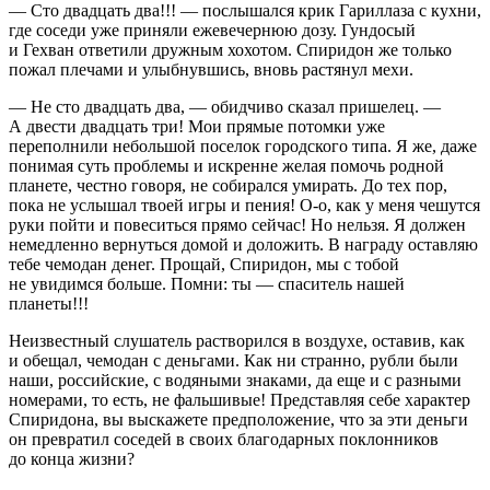
— Сто двадцать два!!! — послышался крик Гариллаза с кухни,
где соседи уже приняли ежевечернюю
дозу
. Гундосый
и Гехван ответили дружным хохотом. Спиридон же только
пожал плечами и улыбнувшись, вновь растянул мехи.
— Не сто двадцать два, — обидчиво сказал пришелец. —
А двести двадцать три! Мои прямые потомки уже
переполнили небольшой поселок городского типа. Я же, даже
понимая суть проблемы и искренне желая помочь родной
планете, честно говоря, не собирался умирать. До тех пор,
пока не услышал твоей игры и пения! О-о, как у меня чешутся
руки пойти и
повеси
ться прямо сейчас! Но нельзя. Я должен
немедленно вернуться домой и доложить. В награду оставляю
тебе чемодан денег. Прощай, Спиридон, мы с тобой
не увидимся больше. Помни: ты — спаситель нашей
планеты!!!
Неизвестный слушатель растворился в воздухе, оставив, как
и обещал, чемодан с деньгами. Как ни странно, рубли были
наши,
росси
йские, с водяными знаками, да еще и с разными
номерами, то есть, не фальшивые! Представляя себе характер
Спиридона, вы выскажете предположение, что за эти деньги
он превратил соседей в своих благодарных поклонников
до конца жизни?