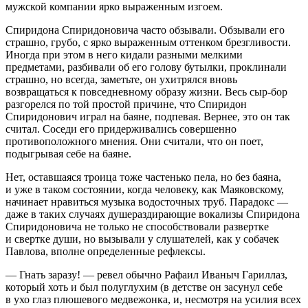
мужской компании ярко выраженным изгоем.
Спиридона Спиридоновича часто обзывали. Обзывали его
страшно, грубо, с ярко выраженным оттенком брезгливости.
Иногда при этом в него кидали разными мелкими
предметами, разбивали об его голову бутылки, проклинали
страшно, но всегда, заметьте, он ухитрялся вновь
возвращаться к повседневному образу жизни. Весь сыр-бор
разгорелся по той простой причине, что Спиридон
Спиридонович играл на баяне, подпевая. Вернее, это он так
считал. Соседи его придерживались совершенно
противоположного мнения. Они считали, что он поет,
подыгрывая себе на баяне.
Нет, оставшаяся троица тоже частенько пела, но без баяна,
и уже в таком состоянии, когда человеку, как Маяковскому,
начинает нравиться музыка водосточных труб. Парадокс —
даже в таких случаях душераздирающие вокализы Спиридона
Спиридоновича не только не способствовали развертке
и свертке души, но вызывали у слушателей, как у собачек
Павлова, вполне определенные рефлексы.
— Гнать заразу! — ревел обычно Рафаил Иваныч Гариллаз,
который хоть и был полуглухим (в детстве он засунул себе
в ухо глаз плюшевого медвежонка, и, несмотря на усилия всех