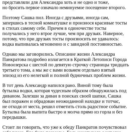
представляли для Александра хоть и не одно и тоже,
но бросить первое означало неминуемое посещение второго.
Поэтому Сашка пил. Иногда с друзьями, иногда сам,
запершись в тесной комнатушке и произнося красивые тосты
в стихах самому себе. Причем в одиночестве тосты
получались у него втрое лучше, чем при друзьях. Наверное,
потому, что при друзьях тосты произносить не удавалось:
водка выпивалась мгновенно и с завидной постоянностью.
Однако мы заговорились. Описание жизни Александра
Панкратова подробно излагается в Краткой Летописи Города
Новоозерска с шестой по девятую строчку страницы тридцать
третьего тома, а мы же с вами возьмем отдельно взятый
эпизод из его нелегкой и полной будничных проблем жизни.
В тот день Александр напился рано. Виной тому была
бутылка водки, которая чудесным образом обнаружилась под
диваном. Залезши за диван в поисках своей шапки, Сашка
был поражен и обрадован неожиданной находке и тотчас,
не отходя от места, решил отметить столь радостное событие.
Бутылка была выпита быстро и молча прямо из горла и без
передышки.
Стоит ли говорить, что уже к обеду Панкратов почувствовал