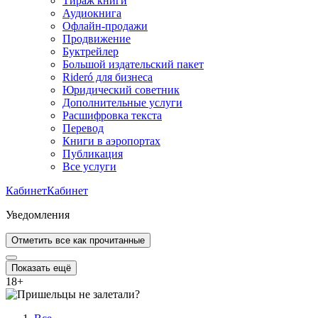
Тираж книги
Аудиокнига
Офлайн-продажи
Продвижение
Буктрейлер
Большой издательский пакет
Rideró для бизнеса
Юридический советник
Дополнительные услуги
Расшифровка текста
Перевод
Книги в аэропортах
Публикация
Все услуги
Кабинет
Кабинет
Уведомления
Отметить все как прочитанные
Показать ещё
18
+