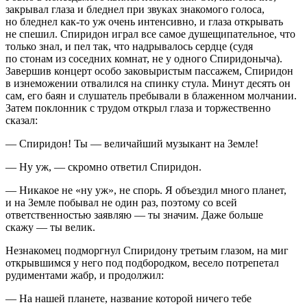
закрывал глаза и бледнел при звуках знакомого голоса,
но бледнел как-то уж очень интенсивно, и глаза открывать
не спешил. Спиридон играл все самое душещипательное, что
только знал, и пел так, что надрывалось сердце (судя
по стонам из соседних комнат, не у одного Спиридоныча).
Завершив концерт особо заковыристым пассажем, Спиридон
в изнеможении отвалился на спинку стула. Минут десять он
сам, его баян и слушатель пребывали в блаженном молчании.
Затем поклонник с трудом открыл глаза и торжественно
сказал:
— Спиридон! Ты — величайший музыкант на Земле!
— Ну уж, — скромно ответил Спиридон.
— Никакое не «ну уж», не спорь. Я объездил много планет,
и на Земле побывал не один раз, поэтому со всей
ответственностью заявляю — ты значим. Даже больше
скажу — ты велик.
Незнакомец подморгнул Спиридону третьим глазом, на миг
открывшимся у него под подбородком, весело потрепетал
рудиментами жабр, и продолжил:
— На нашей планете, название которой ничего тебе