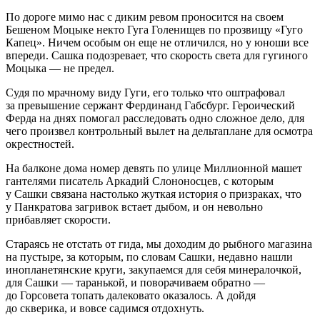
По дороге мимо нас с диким ревом проносится на своем
Бешеном Моцыке некто Гуга Голенищев по прозвищу «Гуго
Капец». Ничем особым он еще не отличился, но у юноши все
впереди. Сашка подозревает, что скорость света для гугиного
Моцыка — не предел.
Судя по мрачному виду Гуги, его только что оштрафовал
за превышение сержант Фердинанд Габсбург. Героический
Ферда на днях помогал расследовать одно сложное дело, для
чего произвел контрольный вылет на дельтаплане для осмотра
окрестностей.
На балконе дома номер девять по улице Миллионной машет
гантелями писатель Аркадий Слононосцев, с которым
у Сашки связана настолько жуткая история о призраках, что
у Панкратова загривок встает дыбом, и он невольно
прибавляет скорости.
Стараясь не отстать от гида, мы доходим до рыбного магазина
на пустыре, за которым, по словам Сашки, недавно нашли
инопланетянские круги, закупаемся для себя минералочкой,
для Сашки — таранькой, и поворачиваем обратно —
до Горсовета топать далековато оказалось. А дойдя
до скверика, и вовсе садимся отдохнуть.