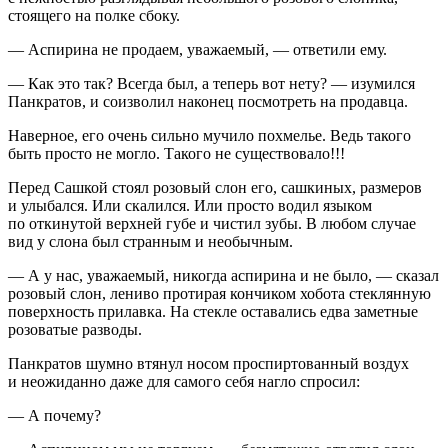
стоящего на полке сбоку.
— Аспирина не продаем, уважаемый, — ответили ему.
— Как это так? Всегда был, а теперь вот нету? — изумился
Панкратов, и соизволил наконец посмотреть на продавца.
Наверное, его очень сильно мучило похмелье. Ведь такого
быть просто не могло. Такого не существовало!!!
Перед Сашкой стоял розовый слон его, сашкиных, размеров
и улыбался. Или скалился. Или просто водил языком
по откинутой верхней губе и чистил зубы. В любом случае
вид у слона был странным и необычным.
— А у нас, уважаемый, никогда аспирина и не было, — сказал
розовый слон, лениво протирая кончиком хобота стеклянную
поверхность прилавка. На стекле оставались едва заметные
розоватые разводы.
Панкратов шумно втянул носом про
спирт
ованный воздух
и неожиданно даже для самого себя нагло спросил:
— А почему?