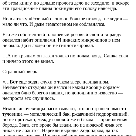
об этом книгу, но дальше пролога дело не заходило, и вскоре
эти грандиозные планы покинули его голову навсегда.
Но в аптеку «Розовый слон» он больше никогда не ходил —
мало ли что. И даже гематогеном не соблазнялся.
Его же собственный плюшевый розовый слон и вправду
оказался набит опилками. И никаких микрочипов в нем
не было. Да и людей он не гипнотизировал.
…А по крышам он лазал только по ночам, когда Сашка спал
и ничего этого не видел.
Страшный зверь
«…Вот еще ходят слухи о таком звере невиданном.
Неизвестно откудова он взялся и каким вообще образом
оказался близ берегов наших, но доподлинно известно —
неспроста это случилось.
Немногие очевидцы рассказывают, что он страшен: вместо
туловища — металлический бак, ржавчиной подпорченный,
но не протекает, между головой же и баком — проволочная
борода. Звать его вроде бы звали, но на людской язык это
никак не ложится. Нарекли выродка Ходопаром, да так
и осталось имечко. Ничем особенно хорошим он не занимался,