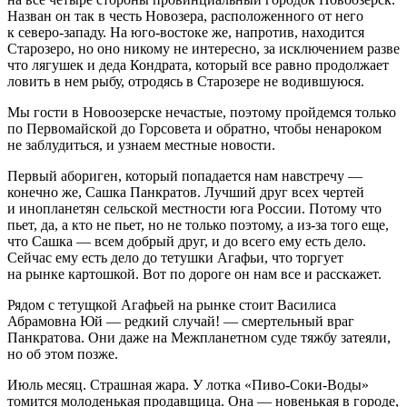
Назван он так в честь Новозера, расположенного от него
к северо-западу. На юго-востоке же, напротив, находится
Старозеро, но оно никому не интересно, за исключением разве
что лягушек и деда Кондрата, который все равно продолжает
ловить в нем рыбу, отродясь в Старозере не водившуюся.
Мы гости в Новоозерске нечастые, поэтому пройдемся только
по Первомайской до Горсовета и обратно, чтобы ненароком
не заблудиться, и узнаем местные новости.
Первый абориген, который попадается нам навстречу —
конечно же, Сашка Панкратов. Лучший друг всех чертей
и инопланетян сельской местности юга
Росси
и. Потому что
пьет, да, а кто не пьет, но не только поэтому, а из-за того еще,
что Сашка — всем добрый друг, и до всего ему есть дело.
Сейчас ему есть дело до тетушки Агафьи, что торгует
на рынке картошкой. Вот по дороге он нам все и расскажет.
Рядом с тетущкой Агафьей на рынке стоит Василиса
Абрамовна Юй — редкий случай! — смертельный враг
Панкратова. Они даже на Межпланетном суде тяжбу затеяли,
но об этом позже.
Июль месяц. Страшная жара. У лотка «
Пиво
-Соки-Воды»
томится молоденькая продавщица. Она — новенькая в городе,