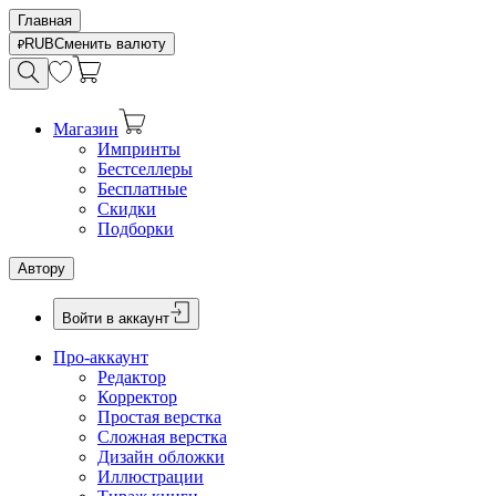
Главная
RUB
Сменить валюту
Магазин
Импринты
Бестселлеры
Бесплатные
Скидки
Подборки
Автору
Войти в аккаунт
Про-аккаунт
Редактор
Корректор
Простая верстка
Сложная верстка
Дизайн обложки
Иллюстрации