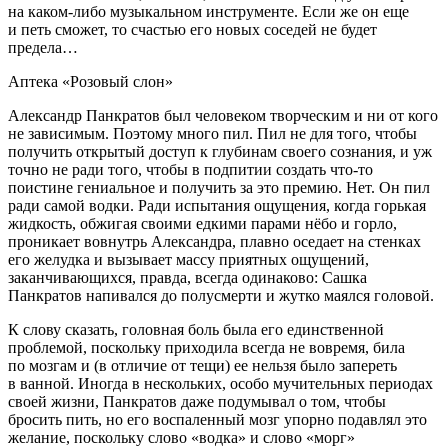
на каком-либо музыкальном инструменте. Если же он еще
и петь сможет, то счастью его новых соседей не будет
предела…
Аптека «Розовый слон»
Александр Панкратов был человеком творческим и ни от кого
не зависимым. Поэтому много пил. Пил не для того, чтобы
получить открытый доступ к глубинам своего сознания, и уж
точно не ради того, чтобы в подпитии создать что-то
поистине гениальное и получить за это премию. Нет. Он пил
ради самой водки. Ради испытания ощущения, когда горькая
жидкость, обжигая своими едкими парами нёбо и горло,
проникает вовнутрь Александра, плавно оседает на стенках
его желудка и вызывает массу приятных ощущений,
заканчивающихся, правда, всегда одинаково: Сашка
Панкратов напивался до полусмерти и жутко маялся головой.
К слову сказать, головная боль была его единственной
проблемой, поскольку приходила всегда не вовремя, била
по мозгам и (в отличие от тещи) ее нельзя было запереть
в ванной. Иногда в нескольких, особо мучительных периодах
своей жизни, Панкратов даже подумывал о том, чтобы
бросить пить, но его воспаленный мозг упорно подавлял это
желание, поскольку слово «водка» и слово «морг»