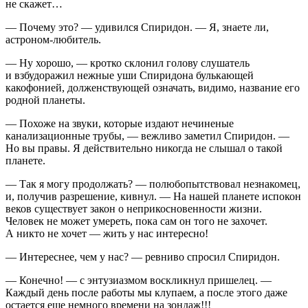
не скажет…
— Почему это? — удивился Спиридон. — Я, знаете ли,
астроном-любитель.
— Ну хорошо, — кротко склонил голову слушатель
и взбудоражил нежные уши Спиридона булькающей
какофонией, долженствующей означать, видимо, название его
родной планеты.
— Похоже на звуки, которые издают нечиненые
канализационные трубы, — вежливо заметил Спиридон. —
Но вы правы. Я действительно никогда не слышал о такой
планете.
— Так я могу продолжать? — полюбопытствовал незнакомец,
и, получив разрешение, кивнул. — На нашей планете испокон
веков существует закон о неприкосновенности жизни.
Человек не может умереть, пока сам он того не захочет.
А никто не хочет — жить у нас интересно!
— Интереснее, чем у нас? — ревниво спросил Спиридон.
— Конечно! — с энтузиазмом воскликнул пришелец. —
Каждый день после работы мы клупаем, а после этого даже
остается еще немного времени на зондаж!!!