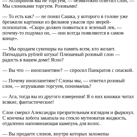
— Аспирином мы не торгуем, — безмятежно ответил слон, —
Мы слониками торгуем. Розовыми!
— То есть как? — не понял Сашка, у которого в голове уже
брезжили картинки из фильмов ужасов про зверей-
психопатов. «Скоро должен появиться и зеленый лев, —
почему-то подумал он, — они всегда появляются в самом
конце».
— Мы продаем сувениры на память всем, кто желает.
Пятнадцать рублей штука! Плюшевый розовый слон —
радость в вашем доме! Ясно?
— Вы что — инопланетяне? — спросил Панкратов с опаской.
— Почему инопланетяне? Слоны мы, — ответил розовый
слон, — игрушками торгуем, понимаешь?
— Ага, тогда вы из другого измерения! Я о них книжки читал
всякие, фантастические!
Слон смерил Александра презрительным взглядом и фыркнул.
С кончика хобота закапала на стекло мутноватая жидкость,
отдаленно напоминающая шампунь для волос.
— Вы продаете слонов, внутри которых заложены