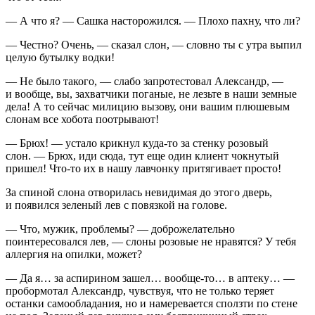
— А что я? — Сашка насторожился. — Плохо пахну, что ли?
— Честно? Очень, — сказал слон, — словно ты с утра выпил
целую бутылку водки!
— Не было такого, — слабо запротестовал Александр, —
и вообще, вы, захватчики поганые, не лезьте в наши земные
дела! А то сейчас милицию вызову, они вашим плюшевым
слонам все хобота поотрывают!
— Брюх! — устало крикнул куда-то за стенку розовый
слон. — Брюх, иди сюда, тут еще один клиент чокнутый
пришел! Что-то их в нашу лавчонку притягивает просто!
За спиной слона отворилась невидимая до этого дверь,
и появился зеленый лев с повязкой на голове.
— Что, мужик, проблемы? — доброжелательно
поинтересовался лев, — слоны розовые не нравятся? У тебя
аллергия на опилки, может?
— Да я… за аспирином зашел… вообще-то… в аптеку… —
пробормотал Александр, чувствуя, что не только теряет
останки самообладания, но и намеревается сползти по стене