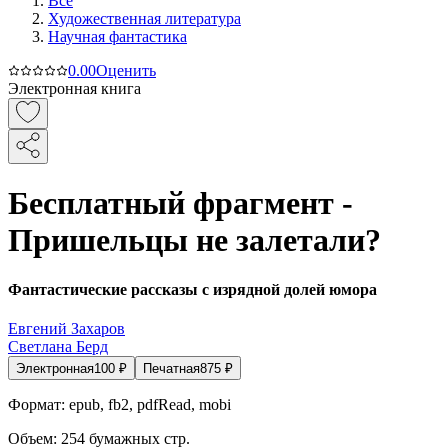
Все
Художественная литература
Научная фантастика
0.0
0
Оценить
Электронная книга
Бесплатный фрагмент -
Пришельцы не залетали?
Фантастические рассказы с изрядной долей юмора
Евгений Захаров
Светлана Берд
Электронная
100
₽
Печатная
875
₽
Формат:
epub, fb2, pdfRead, mobi
Объем:
254
бумажных стр.