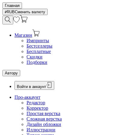
Главная
RUB
Сменить валюту
Магазин
Импринты
Бестселлеры
Бесплатные
Скидки
Подборки
Автору
Войти в аккаунт
Про-аккаунт
Редактор
Корректор
Простая верстка
Сложная верстка
Дизайн обложки
Иллюстрации