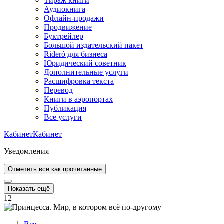
Тираж книги
Аудиокнига
Офлайн-продажи
Продвижение
Буктрейлер
Большой издательский пакет
Rideró для бизнеса
Юридический советник
Дополнительные услуги
Расшифровка текста
Перевод
Книги в аэропортах
Публикация
Все услуги
Кабинет
Кабинет
Уведомления
Отметить все как прочитанные
Показать ещё
12
+