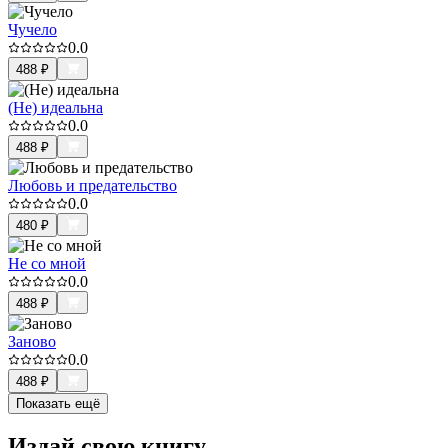
Чучело
0.0
488
₽
(Не) идеальна
0.0
488
₽
Любовь и предательство
0.0
480
₽
Не со мной
0.0
488
₽
Заново
0.0
488
₽
Показать ещё
Издай свою книгу