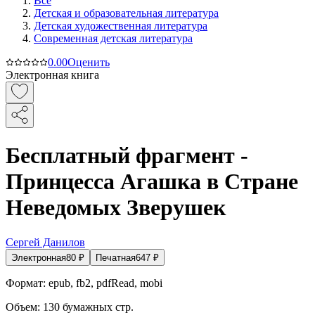
Все
Детская и образовательная литература
Детская художественная литература
Современная детская литература
0.0
0
Оценить
Электронная книга
Бесплатный фрагмент -
Принцесса Агашка в Стране
Неведомых Зверушек
Сергей Данилов
Электронная
80
₽
Печатная
647
₽
Формат:
epub, fb2, pdfRead, mobi
Объем:
130
бумажных стр.