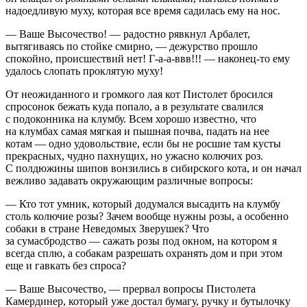
надоедливую муху, которая все время садилась ему на нос.
— Ваше Высочество! — радостно рявкнул Арбалет,
вытягиваясь по стойке смирно, — дежурство прошло
спокойно, происшествий нет! Г-а-а-ввв!!! — наконец-то ему
удалось слопать проклятую муху!
От неожиданного и громкого лая кот Пистолет бросился
спросонок бежать куда попало, а в результате свалился
с подоконника на клумбу. Всем хорошо известно, что
на клумбах самая мягкая и пышная почва, падать на нее
котам — одно удовольствие, если бы не росшие там кусты
прекрасных, чудно пахнущих, но ужасно колючих роз.
С полдюжины шипов вонзились в сибирского кота, и он начал
вежливо задавать окружающим различные вопросы:
— Кто тот умник, который додумался высадить на клумбу
столь колючие розы? Зачем вообще нужны розы, а особенно
собаки в стране Неведомых Зверушек? Что
за сумасбродство — сажать розы под окном, на котором я
всегда сплю, а собакам разрешать охранять дом и при этом
еще и гавкать без спроса?
— Ваше Высочество, — прервал вопросы Пистолета
Камердинер, который уже достал бумагу, ручку и бутылочку