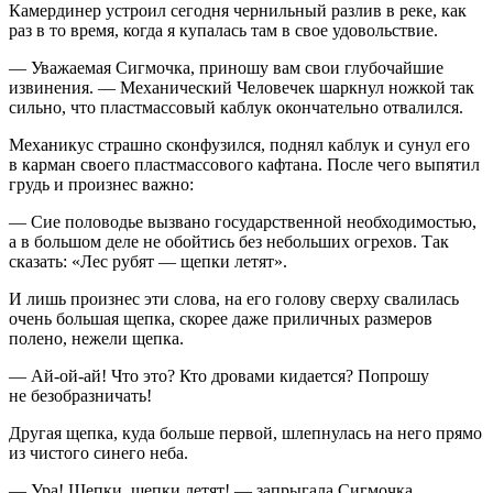
Камердинер устроил сегодня чернильный разлив в реке, как
раз в то время, когда я купалась там в свое удовольствие.
— Уважаемая Сигмочка, приношу вам свои глубочайшие
извинения. — Механический Человечек шаркнул ножкой так
сильно, что пластмассовый каблук окончательно отвалился.
Механикус страшно сконфузился, поднял каблук и сунул его
в карман своего пластмассового кафтана. После чего выпятил
грудь и произнес важно:
— Сие половодье вызвано государственной необходимостью,
а в большом деле не обойтись без небольших огрехов. Так
сказать: «Лес рубят — щепки летят».
И лишь произнес эти слова, на его голову сверху свалилась
очень большая щепка, скорее даже приличных размеров
полено, нежели щепка.
— Ай-ой-ай! Что это? Кто дровами кидается? Попрошу
не безобразничать!
Другая щепка, куда больше первой, шлепнулась на него прямо
из чистого синего неба.
— Ура! Щепки, щепки летят! — запрыгала Сигмочка