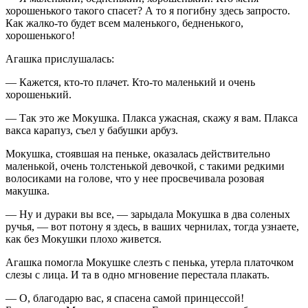
хорошенького такого спасет? А то я погибну здесь запросто.
Как жалко-то будет всем маленького, бедненького,
хорошенького!
Агашка прислушалась:
— Кажется, кто-то плачет. Кто-то маленький и очень
хорошенький.
— Так это же Мокушка. Плакса ужасная, скажу я вам. Плакса
вакса карапуз, съел у бабушки арбуз.
Мокушка, стоявшая на пеньке, оказалась действительно
маленькой, очень толстенькой девочкой, с такими редкими
волосиками на голове, что у нее просвечивала розовая
макушка.
— Ну и дураки вы все, — зарыдала Мокушка в два соленых
ручья, — вот потону я здесь, в ваших чернилах, тогда узнаете,
как без Мокушки плохо живется.
Агашка помогла Мокушке слезть с пенька, утерла платочком
слезы с лица. И та в одно мгновение перестала плакать.
— О, благодарю вас, я спасена самой принцессой!