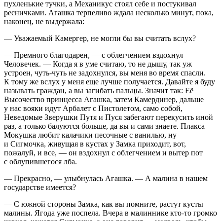
пухленькие тучки, а Механикус стоял себе и постукивал
ресничками. Агашка терпеливо ждала несколько минут, пока,
наконец, не выдержала:
— Уважаемый Камергер, не могли бы вы считать вслух?
— Премного благодарен, — с облегчением вздохнул
Человечек. — Когда я в уме считаю, то не дышу, так уж
устроен, чуть-чуть не задохнулся, вы меня во время спасли.
К тому же вслух у меня еще лучше получается. Давайте я буду
называть граждан, а вы загибать пальцы. Значит так: Её
Высочество принцесса Агашка, затем Камердинер, дальше
у нас вояки идут Арбалет с Пистолетом, само собой,
Неведомые Зверушки Путя и Пуся забегают перекусить иной
раз, а только балуются больше, да вы и сами знаете. Плакса
Мокушка любит калачики песочные с ванилью, ну
и Сигмочка, живущая в кустах у Замка приходит, вот,
пожалуй, и все, — он вздохнул с облегчением и вытер пот
с облупившегося лба.
— Прекрасно, — улыбнулась Агашка. — А малина в нашем
государстве имеется?
— С южной стороны Замка, как вы помните, растут кусты
малины. Ягода уже поспела. Вчера в малиннике кто-то громко