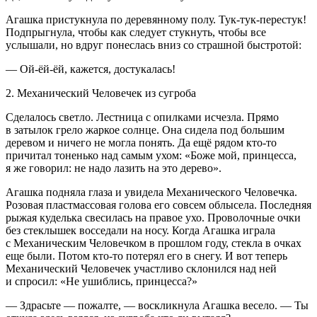
Агашка пристукнула по деревянному полу. Тук-тук-перестук!
Подпрыгнула, чтобы как следует стукнуть, чтобы все
услышали, но вдруг понеслась вниз со страшной быстротой:
— Ой-ёй-ёй, кажется, достукалась!
2. Механический Человечек из сугроба
Сделалось светло. Лестница с опилками исчезла. Прямо
в затылок грело жаркое солнце. Она сидела под большим
деревом и ничего не могла понять. Да ещё рядом кто-то
причитал тоненько над самым ухом: «Боже мой, принцесса,
я же говорил: не надо лазить на это дерево».
Агашка подняла глаза и увидела Механического Человечка.
Розовая пластмассовая голова его совсем облысела. Последняя
рыжая куделька свесилась на правое ухо. Проволочные очки
без стеклышек восседали на носу. Когда Агашка играла
с Механическим Человечком в прошлом году, стекла в очках
еще были. Потом кто-то потерял его в снегу. И вот теперь
Механический Человечек участливо склонился над ней
и спросил: «Не ушиблись, принцесса?»
— Здрасьте — пожалте, — воскликнула Агашка весело. — Ты