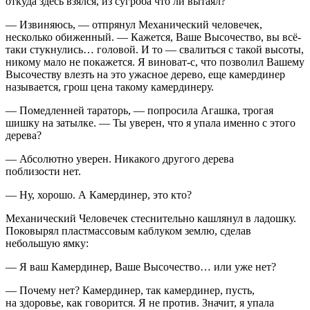
откуда здесь взялся, из сугроба что ли вытаял?
— Извиняюсь, — отпрянул Механический человечек,
несколько обиженный. — Кажется, Ваше Высочество, вы всё-
таки стукнулись… головой. И то — свалиться с такой высоты,
никому мало не покажется. Я виноват-с, что позволил Вашему
Высочеству влезть на это ужасное дерево, еще камердинер
называется, грош цена такому камердинеру.
— Помедленней тараторь, — попросила Агашка, трогая
шишку на затылке. — Ты уверен, что я упала именно с этого
дерева?
— Абсолютно уверен. Никакого другого дерева
поблизости нет.
— Ну, хорошо. А Камердинер, это кто?
Механический Человечек стеснительно кашлянул в ладошку.
Поковырял пластмассовым каблуком землю, сделав
небольшую ямку:
— Я ваш Камердинер, Ваше Высочество… или уже нет?
— Почему нет? Камердинер, так камердинер, пусть,
на здоровье, как говорится. Я не против. Значит, я упала