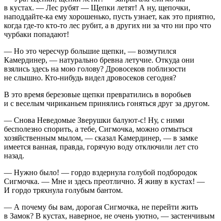
в кустах. — Лес рубят — Щепки летят! А ну, щепочки,
наподдайте-ка ему хорошенько, пусть узнает, как это приятно,
когда где-то кто-то лес рубит, а в других ни за что ни про что
чурбаки попадают!
— Но это чересчур большие щепки, — возмутился
Камердинер, — натурально бревна летучие. Откуда они
взялись здесь на мою голову? Дровосеков поблизости
не слышно. Кто-нибудь видел дровосеков сегодня?
В это время березовые щепки превратились в воробьев
и с веселым чириканьем принялись гоняться друг за другом.
— Снова Неведомые Зверушки балуют-с! Ну, с ними
бесполезно спорить, а тебе, Сигмочка, можно отмыться
хозяйственным мылом, — сказал Камердинер, — в замке
имеется ванная, правда, горячую воду отключили лет сто
назад.
— Нужно было! — гордо вздернула голубой подбородок
Сигмочка. — Мне и здесь преотлично. Я живу в кустах! —
И гордо тряхнула голубым бантом.
— А почему бы вам, дорогая Сигмочка, не перейти жить
в Замок? В кустах, наверное, не очень уютно, — застенчивым