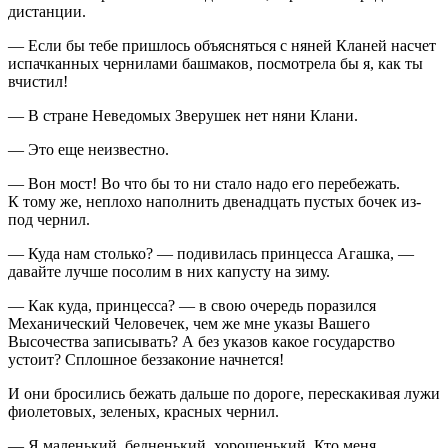
дистанции.
— Если бы тебе пришлось объясняться с няней Кланей насчет
испачканных чернилами башмаков, посмотрела бы я, как ты
вчистил!
— В стране Неведомых Зверушек нет няни Клани.
— Это еще неизвестно.
— Вон мост! Во что бы то ни стало надо его перебежать.
К тому же, неплохо наполнить двенадцать пустых бочек из-
под чернил.
— Куда нам столько? — подивилась принцесса Агашка, —
давайте лучше посолим в них капусту на зиму.
— Как куда, принцесса? — в свою очередь поразился
Механический Человечек, чем же мне указы Вашего
Высочества записывать? А без указов какое государство
устоит? Сплошное беззаконие начнется!
И они бросились бежать дальше по дороге, перескакивая лужи
фиолетовых, зеленых, красных чернил.
— Я маленький, бедненький, хорошенький. Кто меня