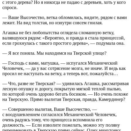
с этого дерева? Но я никогда не падаю с деревьев, хоть у кого
спроси.
— Ваше Высочество, ветка обломилась, видите, рядом с вами
лежит. На вид толстая, но изнутри совсем гнилая.
Агашка не без любопытства оглядела сломанную ветку,
валявшуюся рядом: «Вероятно, и правда я стала принцессой,
если грохнулась с такого простого дерева», — подумала она.
— Я все поняла. Мы находимся на Тверской улице?
— Господь с вами, матушка, — испугался Механический
Человечек, — да у вас сотрясение мозга, не иначе. И ведь как
просил не наступать на ветку, а теперь вот, пожалуйста…
— Что, разве не Тверская? — удивилась Агашка, рассматривая
лесную опушку и дорогу, покрытую мягкой теплой пылью,
по которой очень здорово бегать босиком. — Но очень похоже
на Тверскую. Прямо вылитая Тверская, правда, Камердинер?
— Совершенно вылитая, Ваше Высочество, —
с воодушевлением согласился Механический Человечек,
очень радуясь тому, что принцесса вспомнила его
должность. — Если изволите пожелать, можно эту поляну
переименовать в Тверскую прямо сейчас. Одну минуточку,