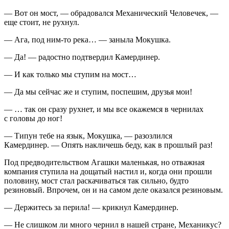
— Вот он мост, — обрадовался Механический Человечек, —
еще стоит, не рухнул.
— Ага, под ним-то река… — заныла Мокушка.
— Да! — радостно подтвердил Камердинер.
— И как только мы ступим на мост…
— Да мы сейчас же и ступим, поспешим, друзья мои!
— … так он сразу рухнет, и мы все окажемся в чернилах
с головы до ног!
— Типун тебе на язык, Мокушка, — разозлился
Камердинер. — Опять накличешь беду, как в прошлый раз!
Под предводительством Агашки маленькая, но отважная
компания ступила на дощатый настил и, когда они прошли
половину, мост стал раскачиваться так сильно, будто
резиновый. Впрочем, он и на самом деле оказался резиновым.
— Держитесь за перила! — крикнул Камердинер.
— Не слишком ли много чернил в нашей стране, Механикус?