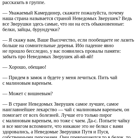
рассказать в группе.
— Уважаемый Камердинер, скажите пожалуйста, почему
наша страна называется страной Неведомых Зверушек? Ведь
все Зверушки здесь самые, что ни на есть обыкновенные:
белки, зайцы, бурундучки?
— Я скажу вам, Ваше Высочество, если пообещаете не лазить
больше на сомнительные деревья. Ибо падение явно
не прошло бесследно, у вас появились провалы памяти:
забыть про Неведомых Зверушек ай-яй-яй!
— Хорошо, обещаю!
— Придем в замок и будете у меня лечиться. Пить чай
с малиновым вареньем.
— Может с вишневым?
— В стране Неведомых Зверушек самое лучшее, самое
наиглавнейшее лекарство — чай с малиновым вареньем, он
помогает от всех болезней. Лучше его только пирог
с малиновым вареньем, но тоже с чаем. Да-с. Попьете чайку
и все мигом вспомните, что никакие это не белки с вами
здоровались, а Неведомые Зверушки Путя и Пуся,
собственными персонами. Они превращаются то в белок, то