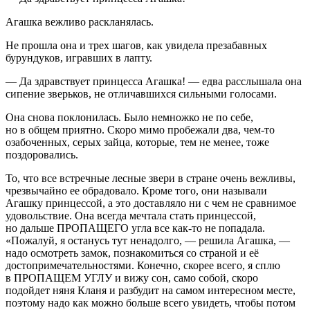
Агашка вежливо раскланялась.
Не прошла она и трех шагов, как увидела презабавных
бурундуков, игравших в лапту.
— Да здравствует принцесса Агашка! — едва расслышала она
сипение зверьков, не отличавшихся сильными голосами.
Она снова поклонилась. Было немножко не по себе,
но в общем приятно. Скоро мимо пробежали два, чем-то
озабоченных, серых зайца, которые, тем не менее, тоже
поздоровались.
То, что все встречные лесные звери в стране очень вежливы,
чрезвычайно ее обрадовало. Кроме того, они называли
Агашку принцессой, а это доставляло ни с чем не сравнимое
удовольствие. Она всегда мечтала стать принцессой,
но дальше ПРОПАЩЕГО угла все как-то не попадала.
«Пожалуй, я останусь тут ненадолго, — решила Агашка, —
надо осмотреть замок, познакомиться со страной и её
достопримечательностями. Конечно, скорее всего, я сплю
в ПРОПАЩЕМ УГЛУ и вижу сон, само собой, скоро
подойдет няня Кланя и разбудит на самом интересном месте,
поэтому надо как можно больше всего увидеть, чтобы потом