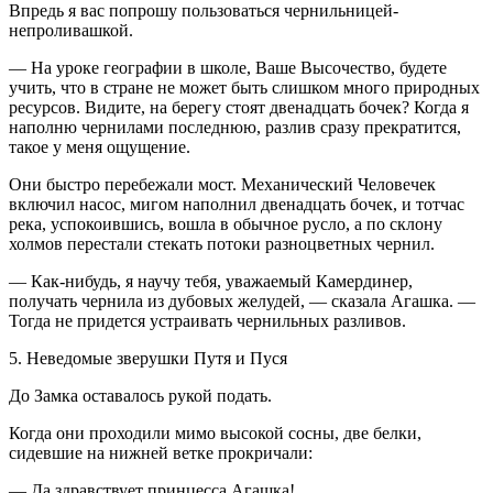
Впредь я вас попрошу пользоваться чернильницей-
непроливашкой.
— На уроке географии в школе, Ваше Высочество, будете
учить, что в стране не может быть слишком много природных
ресурсов. Видите, на берегу стоят двенадцать бочек? Когда я
наполню чернилами последнюю, разлив сразу прекратится,
такое у меня ощущение.
Они быстро перебежали мост. Механический Человечек
включил насос, мигом наполнил двенадцать бочек, и тотчас
река, успокоившись, вошла в обычное русло, а по склону
холмов перестали стекать потоки разноцветных чернил.
— Как-нибудь, я научу тебя, уважаемый Камердинер,
получать чернила из дубовых желудей, — сказала Агашка. —
Тогда не придется устраивать чернильных разливов.
5. Неведомые зверушки Путя и Пуся
До Замка оставалось рукой подать.
Когда они проходили мимо высокой сосны, две белки,
сидевшие на нижней ветке прокричали:
— Да здравствует принцесса Агашка!