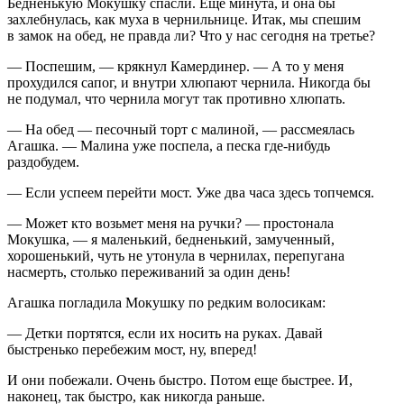
Бедненькую Мокушку спасли. Еще минута, и она бы
захлебнулась, как муха в чернильнице. Итак, мы спешим
в замок на обед, не правда ли? Что у нас сегодня на третье?
— Поспешим, — крякнул Камердинер. — А то у меня
прохудился сапог, и внутри хлюпают чернила. Никогда бы
не подумал, что чернила могут так противно хлюпать.
— На обед — песочный торт с малиной, — рассмеялась
Агашка. — Малина уже поспела, а песка где-нибудь
раздобудем.
— Если успеем перейти мост. Уже два часа здесь топчемся.
— Может кто возьмет меня на ручки? — простонала
Мокушка, — я маленький, бедненький, замученный,
хорошенький, чуть не утонула в чернилах, перепугана
насмерть, столько переживаний за один день!
Агашка погладила Мокушку по редким волосикам:
— Детки портятся, если их носить на руках. Давай
быстренько перебежим мост, ну, вперед!
И они побежали. Очень быстро. Потом еще быстрее. И,
наконец, так быстро, как никогда раньше.