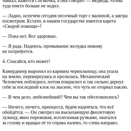
чавкал, кажется Сигмочка, а она говорит — медведь, чтобы
туда никто больше не ходил.
— Ладно, испечём сегодня песочный торт с малиной, а завтра
посмотрим. Кстати, в нашем государстве имеется карета
«Скорой помощи»?
— Пока нет. Все здоровые.
— Я рада. Надеюсь, промывание желудка никому
не потребуется.
4. Спасайся, кто может!
Камердинер выронил из кармана чернильницу, она упала
на землю, перевернулась и пролилась. Механический
Человечек побледнел, потом покраснел и так сильно дернул
себя за последний клок на лысине, что чуть не оторвал паклю.
— В чем дело, любезнейший? Чем вы так обеспокоились?
— Ничего, ничего, принцесса, будем надеяться, что всё
обойдётся. — Он смотрел на высыхающую фиолетовую
лужицу, явно переживая, всплескивая ручками, хватался
за голову и вращал её то справа налево, то слева направо.