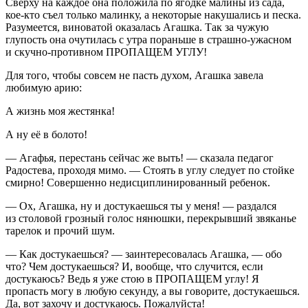
Сверху на каждое она положила по ягодке малины из сада,
кое-кто съел только малинку, а некоторые накушались и песка.
Разумеется, виноватой оказалась Агашка. Так за чужую
глупость она очутилась с утра пораньше в страшно-ужасном
и скучно-противном ПРОПАЩЕМ УГЛУ!
Для того, чтобы совсем не пасть духом, Агашка завела
любимую арию:
А жизнь моя жестянка!
А ну её в болото!
— Агафья, перестань сейчас же выть! — сказала педагог
Радостева, проходя мимо. — Стоять в углу следует по стойке
смирно! Совершенно недисциплинированный ребенок.
— Ох, Агашка, ну и достукаешься ты у меня! — раздался
из столовой грозный голос нянюшки, перекрывший звяканье
тарелок и прочий шум.
— Как достукаешься? — заинтересовалась Агашка, — обо
что? Чем достукаешься? И, вообще, что случится, если
достукаюсь? Ведь я уже стою в ПРОПАЩЕМ углу! Я
пропасть могу в любую секунду, а вы говорите, достукаешься.
Да, вот захочу и достукаюсь. Пожалуйста!