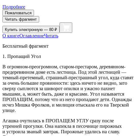
Подробнее
Пожаловаться
Читать фрагмент
Купить
электронную — 80 ₽
О книге
Оглавление
Читать
Бесплатный фрагмент
1. Пропащий Угол
В огромном-преогромном, старом-престаром, деревянном-
предеревянном доме есть лестница. Под этой лестницей —
темный-претемный, страшный-престрашный угол, куда ставят
за очень большие провинности: здесь ничего не видно, зато
сверху сыплются за шиворот опилки и ужасно пахнет
мышами, а, может быть, даже и крысами. Угол называется
ПРОПАЩИМ, потому что из него пропадают дети. Однажды
исчез Мишка Фролков, и милиция отыскала его на Тверской
улице.
Агашка очутилась в ПРОПАЩЕМ УГЛУ сразу после
утренней прогулки. Она напекла в песочнице пирожных
и устроила званый завтрак. Пирожные удались на славу.