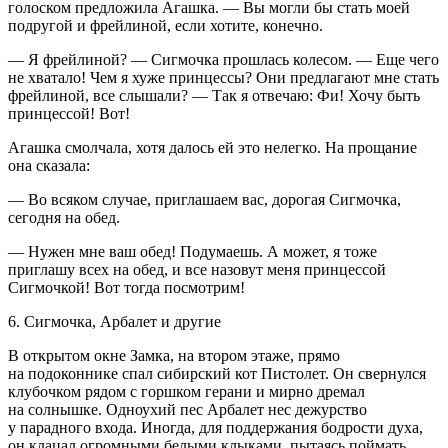
голоском предложила Агашка. — Вы могли бы стать моей
подругой и фрейлиной, если хотите, конечно.
— Я фрейлиной? — Сигмочка прошлась колесом. — Еще чего
не хватало! Чем я хуже принцессы? Они предлагают мне стать
фрейлиной, все слышали? — Так я отвечаю: Фи! Хочу быть
принцессой! Вот!
Агашка смолчала, хотя далось ей это нелегко. На прощание
она сказала:
— Во всяком случае, приглашаем вас, дорогая Сигмочка,
сегодня на обед.
— Нужен мне ваш обед! Подумаешь. А может, я тоже
приглашу всех на обед, и все назовут меня принцессой
Сигмочкой! Вот тогда посмотрим!
6. Сигмочка, Арбалет и другие
В открытом окне Замка, на втором этаже, прямо
на подоконнике спал сибирский кот Пистолет. Он свернулся
клубочком рядом с горшком герани и мирно дремал
на солнышке. Одноухий пес Арбалет нес дежурство
у парадного входа. Иногда, для поддержания бодрости духа,
он клацал огромными белыми клыками, пытаясь поймать