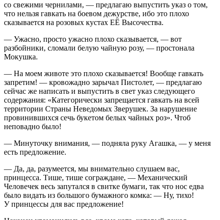
со свежими чернилами, — предлагаю выпустить указ о том,
что нельзя гавкать на боевом дежурстве, ибо это плохо
сказывается на розовых кустах ЕЁ Высочества.
— Ужасно, просто ужасно плохо сказывается, — вот
разбойники, сломали белую чайную розу, — простонала
Мокушка.
— На моем животе это плохо сказывается! Вообще гавкать
запретим! — кровожадно зарычал Пистолет, — предлагаю
сейчас же написать и выпустить в свет указ следующего
содержания: «Категорически запрещается гавкать на всей
территории Страны Неведомых Зверушек. За нарушение
провинившихся сечь букетом белых чайных роз». Чтоб
неповадно было!
— Минуточку внимания, — подняла руку Агашка, — у меня
есть предложение.
— Да, да, разумеется, мы внимательно слушаем вас,
принцесса. Тише, тише сограждане, — Механический
Человечек весь запутался в свитке бумаги, так что нос едва
было видать из большого бумажного комка: — Ну, тихо!
У принцессы для вас предложение!