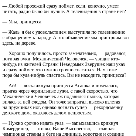
— Любой прохожий сразу поймет, если, конечно, умеет
читать, радио было бы лучше. А телевидения в стране нет?
— Увы, принцесса.
— Жаль, я бы с удовольствием выступила по телевидению
с обращением к народу. А это объявление мы пристроим вот
здесь, на дереве.
— Хорошо получилось, просто замечательно, — радовался,
потирая руки, Механический Человечек, — увидит кто-
нибудь из жителей Страны Неведомых Зверушек наш указ
и сразу поймет, что нужно срочно спасаться. Нам тоже
пора бы куда-нибудь спастись. Вы не находите, принцесса?
— Ай! — воскликнула принцесса Агашка и помчалась,
прыгая через чернильные лужи, с такой скоростью, что
Механический Человечек аж подавился пылью, которая
вилась за ней следом. Он тоже запрыгал, высоко взлетая
на пружинках ног, однако догнать супер — рекордсменку
детского дома оказалось делом непростым.
— Нужно срочно издать указ, — запыхавшись крикнул
Камердинер, — что вы, Ваше Высочество, — главная
чемпионка страны в беге на длинные, короткие и средние