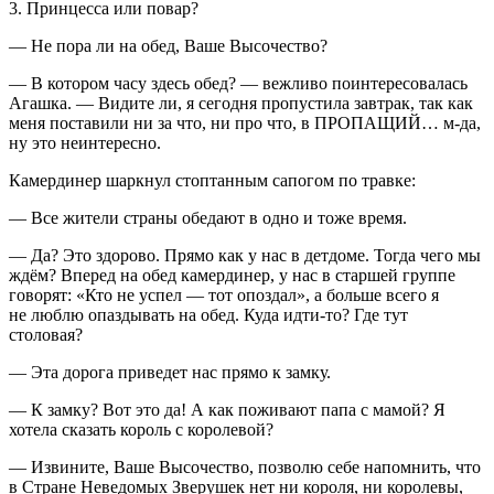
3. Принцесса или повар?
— Не пора ли на обед, Ваше Высочество?
— В котором часу здесь обед? — вежливо поинтересовалась
Агашка. — Видите ли, я сегодня пропустила завтрак, так как
меня поставили ни за что, ни про что, в ПРОПАЩИЙ… м-да,
ну это неинтересно.
Камердинер шаркнул стоптанным сапогом по травке:
— Все жители страны обедают в одно и тоже время.
— Да? Это здорово. Прямо как у нас в детдоме. Тогда чего мы
ждём? Вперед на обед камердинер, у нас в старшей группе
говорят: «Кто не успел — тот опоздал», а больше всего я
не люблю опаздывать на обед. Куда идти-то? Где тут
столовая?
— Эта дорога приведет нас прямо к замку.
— К замку? Вот это да! А как поживают папа с мамой? Я
хотела сказать король с королевой?
— Извините, Ваше Высочество, позволю себе напомнить, что
в Стране Неведомых Зверушек нет ни короля, ни королевы,