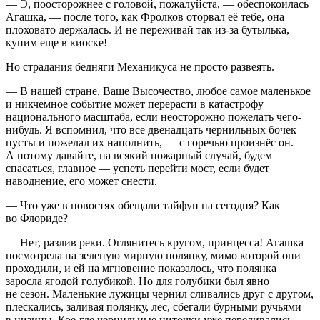
— Э, поосторожнее с головой, пожалуйста, — обеспокоилась
Агашка, — после того, как Фролков оторвал её тебе, она
плоховато держалась. И не переживай так из-за бутылька,
купим еще в киоске!
Но страдания бедняги Механикуса не просто развеять.
— В нашей стране, Ваше Высочество, любое самое маленькое
и никчемное событие может перерасти в катастрофу
национального масштаба, если неосторожно пожелать чего-
нибудь. Я вспомнил, что все двенадцать чернильных бочек
пусты и пожелал их наполнить, — с горечью произнёс он. —
А потому давайте, на всякий пожарный случай, будем
спасаться, главное — успеть перейти мост, если будет
наводнение, его может снести.
— Что уже в новостях обещали тайфун на сегодня? Как
во Флориде?
— Нет, разлив реки. Оглянитесь кругом, принцесса! Агашка
посмотрела на зеленую мирную полянку, мимо которой они
проходили, и ей на мгновение показалось, что полянка
заросла ягодой голубикой. Но для голубики был явно
не сезон. Маленькие лужицы чернил сливались друг с другом,
плескались, заливая полянку, лес, сбегали бурными ручьями
в низины. Кое-где чернильные ниточки уже переливались