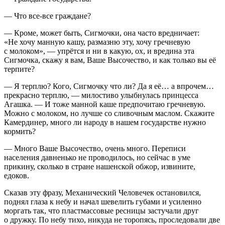
— Что все-все граждане?
— Кроме, может быть, Сигмочки, она часто вредничает:
«Не хочу манную кашу, размазню эту, хочу гречневую
с молоком», — упрётся и ни в какую, ох, и вредина эта
Сигмочка, скажу я вам, Ваше Высочество, и как только вы её
терпите?
— Я терплю? Кого, Сигмочку что ли? Да я её… а впрочем…
прекрасно терплю, — милостиво улыбнулась принцесса
Агашка. — И тоже манной каше предпочитаю гречневую.
Можно с молоком, но лучше со сливочным маслом. Скажите
Камердинер, много ли народу в нашем государстве нужно
кормить?
— Много Ваше Высочество, очень много. Переписи
населения давненько не проводилось, но сейчас в уме
прикину, сколько в стране нашенской обжор, извините,
едоков.
Сказав эту фразу, Механический Человечек остановился,
поднял глаза к небу и начал шевелить губами и усиленно
моргать так, что пластмассовые ресницы застучали друг
о дружку. По небу тихо, никуда не торопясь, проследовали две