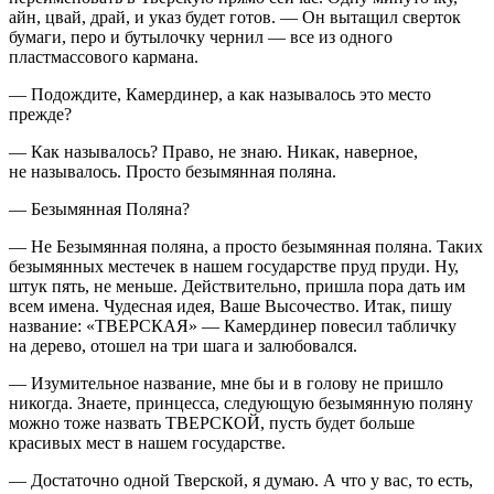
айн, цвай, драй, и указ будет готов. — Он вытащил сверток
бумаги, перо и бутылочку чернил — все из одного
пластмассового кармана.
— Подождите, Камердинер, а как называлось это место
прежде?
— Как называлось? Право, не знаю. Никак, наверное,
не называлось. Просто безымянная поляна.
— Безымянная Поляна?
— Не Безымянная поляна, а просто безымянная поляна. Таких
безымянных местечек в нашем государстве пруд пруди. Ну,
штук пять, не меньше. Действительно, пришла пора дать им
всем имена. Чудесная идея, Ваше Высочество. Итак, пишу
название: «ТВЕРСКАЯ» — Камердинер повесил табличку
на дерево, отошел на три шага и залюбовался.
— Изумительное название, мне бы и в голову не пришло
никогда. Знаете, принцесса, следующую безымянную поляну
можно тоже назвать ТВЕРСКОЙ, пусть будет больше
красивых мест в нашем государстве.
— Достаточно одной Тверской, я думаю. А что у вас, то есть,