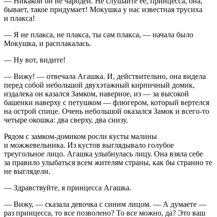
— Никакой он не чародей. Не слушайте её, принцесса, она,
бывает, такое придумает! Мокушка у нас известная трусиха
и плакса!
— Я не плакса, не плакса, ты сам плакса, — начала было
Мокушка, и расплакалась.
— Ну вот, видите!
— Вижу! — отвечала Агашка. И, действительно, она видела
перед собой небольшой двухэтажный кирпичный домик,
издалека он казался Замком, наверное, из — за высокой
башенки наверху с петушком — флюгером, который вертелся
на острой спице. Очень небольшой оказался Замок и всего-то
четыре окошка: два сверху, два снизу.
Рядом с замком-домиком росли кусты малины
и можжевельника. Из кустов выглядывало голубое
треугольное лицо. Агашка улыбнулась лицу. Она взяла себе
за правило улыбаться всем жителям страны, как бы странно те
не выглядели.
— Здравствуйте, я принцесса Агашка.
— Вижу, — сказала девочка с синим лицом. — А думаете —
раз принцесса, то все позволено? То все можно, да? Это ваш