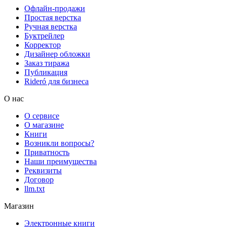
Офлайн-продажи
Простая верстка
Ручная верстка
Буктрейлер
Корректор
Дизайнер обложки
Заказ тиража
Публикация
Rideró для бизнеса
О нас
О сервисе
О магазине
Книги
Возникли вопросы?
Приватность
Наши преимущества
Реквизиты
Договор
llm.txt
Магазин
Электронные книги