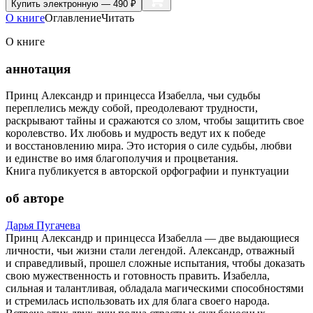
Купить
электронную — 490 ₽
О книге
Оглавление
Читать
О книге
аннотация
Принц Александр и принцесса Изабелла, чьи судьбы
переплелись между собой, преодолевают трудности,
раскрывают тайны и сражаются со злом, чтобы защитить свое
королевство. Их любовь и мудрость ведут их к победе
и восстановлению мира. Это история о силе судьбы, любви
и единстве во имя благополучия и процветания.
Книга публикуется в авторской орфографии и пунктуации
об авторе
Дарья Пугачева
Принц Александр и принцесса Изабелла — две выдающиеся
личности, чьи жизни стали легендой. Александр, отважный
и справедливый, прошел сложные испытания, чтобы доказать
свою мужественность и готовность править. Изабелла,
сильная и талантливая, обладала магическими способностями
и стремилась использовать их для блага своего народа.