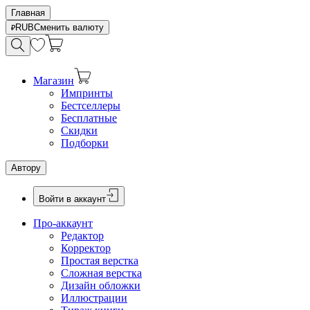
Главная
RUB
Сменить валюту
Магазин
Импринты
Бестселлеры
Бесплатные
Скидки
Подборки
Автору
Войти в аккаунт
Про-аккаунт
Редактор
Корректор
Простая верстка
Сложная верстка
Дизайн обложки
Иллюстрации