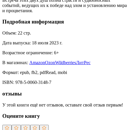
Встреча этих двух душ полна страсти и судьбоносных
событий, ведущих их к победе над злом и установлению мира
и процветания.
Подробная информация
Объем:
22
стр.
Дата выпуска:
18 июля 2023 г.
Возрастное ограничение:
6
+
В магазинах:
Amazon
Ozon
Wildberries
ЛитРес
Формат:
epub, fb2, pdfRead, mobi
ISBN:
978-5-0060-3148-7
отзывы
У этой книги ещё нет отзывов, оставьте свой отзыв первым!
Оцените книгу