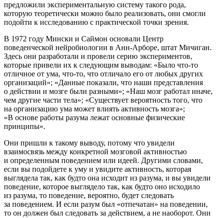
предложили экспериментальную систему такого рода,
которую теоретически можно было реализовать, они смогли
подойти к исследованию с практической точки зрения.
В 1972 году Мински и Саймон основали Центр
поведенческой нейробиологии в Анн-Арборе, штат Мичиган.
Здесь они разработали и провели серию экспериментов,
которые привели их к следующим выводам: «Было что-то
отличное от ума, что-то, что отличало его от любых других
организаций»; «Данные показали, что наши представления
о действии и мозге были разными»; «Наш мозг работал иначе,
чем другие части тела»; «Существует вероятность того, что
на организацию ума может влиять активность мозга»;
«В основе работы разума лежат основные физические
принципы».
Они пришли к такому выводу, потому что увидели
взаимосвязь между конкретной мозговой активностью
и определенным поведением или идеей. Другими словами,
если вы подойдете к уму и увидите активность, которая
выглядела так, как будто она исходит из разума, и вы увидели
поведение, которое выглядело так, как будто оно исходило
из разума, то поведение, вероятно, будет следовать
за поведением. И если разум был «отпечатан» на поведении,
то он должен был следовать за действием, а не наоборот. Они