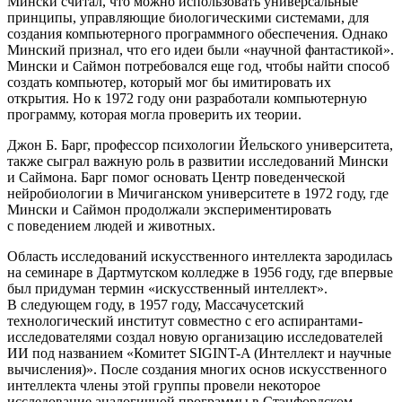
Мински считал, что можно использовать универсальные
принципы, управляющие биологическими системами, для
создания компьютерного программного обеспечения. Однако
Минский признал, что его идеи были «научной фантастикой».
Мински и Саймон потребовался еще год, чтобы найти способ
создать компьютер, который мог бы имитировать их
открытия. Но к 1972 году они разработали компьютерную
программу, которая могла проверить их теории.
Джон Б. Барг, профессор психологии Йельского университета,
также сыграл важную роль в развитии исследований Мински
и Саймона. Барг помог основать Центр поведенческой
нейробиологии в Мичиганском университете в 1972 году, где
Мински и Саймон продолжали экспериментировать
с поведением людей и животных.
Область исследований искусственного интеллекта зародилась
на семинаре в Дартмутском колледже в 1956 году, где впервые
был придуман термин «искусственный интеллект».
В следующем году, в 1957 году, Массачусетский
технологический институт совместно с его аспирантами-
исследователями создал новую организацию исследователей
ИИ под названием «Комитет SIGINT-A (Интеллект и научные
вычисления)». После создания многих основ искусственного
интеллекта
член
ы этой группы провели некоторое
исследование аналогичной программы в Стэнфордском