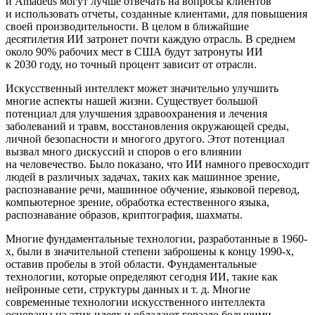
и Amadeus могут лучше отвечать на вопросы клиентов
и использовать отчеты, созданные клиентами, для повышения
своей производительности. В целом в ближайшие
десятилетия ИИ затронет почти каждую отрасль. В среднем
около 90% рабочих мест в США будут затронуты ИИ
к 2030 году, но точный процент зависит от отрасли.
Искусственный интеллект может значительно улучшить
многие аспекты нашей жизни. Существует большой
потенциал для улучшения здравоохранения и лечения
заболеваний и травм, восстановления окружающей среды,
личной безопасности и многого другого. Этот потенциал
вызвал много дискуссий и споров о его влиянии
на человечество. Было показано, что ИИ намного превосходит
людей в различных задачах, таких как машинное зрение,
распознавание речи, машинное обучение, языковой перевод,
компьютерное зрение, обработка естественного языка,
распознавание образов, криптография, шахматы.
Многие фундаментальные технологии, разработанные в 1960-
х, были в значительной степени заброшены к концу 1990-х,
оставив пробелы в этой области. Фундаментальные
технологии, которые определяют сегодня ИИ, такие как
нейронные сети, структуры данных и т. д. Многие
современные технологии искусственного интеллекта
основаны на этих идеях и обладают гораздо большими