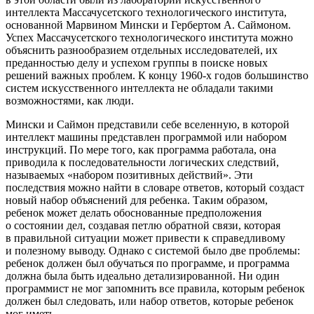
интеллекта Массачусетского технологического института,
основанной Мар
вином
Мински и Гербертом А. Саймоном.
Успех Массачусетского технологического института можно
объяснить разнообразием отдельных исследователей, их
преданностью делу и успехом группы в поиске новых
решений важных проблем. К концу 1960-х годов большинство
систем искусственного интеллекта не обладали такими
возможностями, как люди.
Мински и Саймон представили себе вселенную, в которой
интеллект машины представлен программой или набором
инструкций. По мере того, как программа работала, она
приводила к последовательности логических следствий,
называемых «набором позитивных действий». Эти
последствия можно найти в словаре ответов, который создаст
новый набор объяснений для ребенка. Таким образом,
ребенок может делать обоснованные предположения
о состоянии дел, создавая петлю обратной связи, которая
в правильной ситуации может привести к справедливому
и полезному выводу. Однако с системой было две проблемы:
ребенок должен был обучаться по программе, и программа
должна была быть идеально детализированной. Ни один
программист не мог запомнить все правила, которым ребенок
должен был следовать, или набор ответов, которые ребенок
мог иметь.