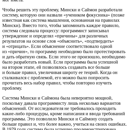
Чтобы решить эту проблему, Мински и Саймон разработали
систему, которую они назвали «учеником фокусника» (позже
известная как система мышления, основанная на правилах
Мински). Вместо того, чтобы запоминать каждое правило,
система следовала процессу: программист записывал
утверждение и определял «причины» для различных
результатов на основе слов «объяснить», «подтвердить»
и «отрицать». Если объяснение соответствовало одной
из «причин», то программу необходимо было протестировать
и дать обратную связь. Если этого не произошло, необходимо
было разработать новый. Если программа была успешной
на втором этапе, ей позволялось создавать все больше
и больше правил, увеличивая широту ее теорий. Когда он
сталкивался с проблемой, его можно было попросить
прочитать весь набор правил, чтобы повторно изучить
проблему.
Система Мински и Саймона была невероятно мощной,
поскольку давала программисту лишь несколько вариантов
объяснений. От исследователя не требовалось проходить
какие-либо процедуры, кроме написания и ввода требований
программы. Это позволило Мински и Саймону создать
больше правил и, что более важно, учиться на своих ошибках.
В 1979 году система была успешно продемонстрирована