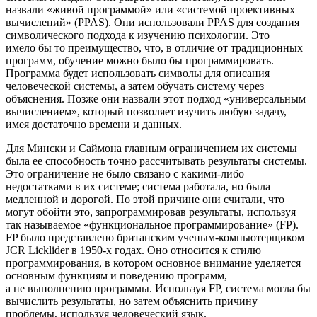
назвали «живой программой» или «системой проективных
вычислений» (PPAS). Они использовали PPAS для создания
символического подхода к изучению психологии. Это
имело бы то преимущество, что, в отличие от традиционных
программ, обучение можно было бы программировать.
Программа будет использовать символы для описания
человеческой системы, а затем обучать систему через
объяснения. Позже они назвали этот подход «универсальным
вычислением», который позволяет изучить любую задачу,
имея достаточно времени и данных.
Для Мински и Саймона главным ограничением их системы
была ее способность точно рассчитывать результаты системы.
Это ограничение не было связано с какими-либо
недостатками в их системе; система работала, но была
медленной и дорогой. По этой причине они считали, что
могут обойти это, запрограммировав результаты, используя
так называемое «функциональное программирование» (FP).
FP было представлено британским ученым-компьютерщиком
JCR Licklider в 1950-х годах. Оно относится к стилю
программирования, в котором основное внимание уделяется
основным функциям и поведению программ,
а не выполнению программы. Используя FP, система могла бы
вычислить результаты, но затем объяснить причину
проблемы, используя человеческий язык.