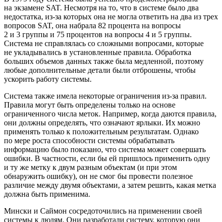
на экзамене SAT. Несмотря на то, что в системе было два
недостатка, из-за которых она не могла ответить на два из трех
вопросов SAT, она набрала 82 процента на вопросы
2 и 3 группы и 75 процентов на вопросы 4 и 5 группы.
Система не справлялась со сложными вопросами, которые
не укладывались в установленные правила. Обработка
больших объемов данных также была медленной, поэтому
любые дополнительные детали были отброшены, чтобы
ускорить работу системы.
Система также имела некоторые ограничения из-за правил.
Правила могут быть определены только на основе
ограниченного числа меток. Например, когда даются правила,
они должны определять, что означают ярлыки. Их можно
применять только к положительным результатам. Однако
по мере роста способности системы обрабатывать
информацию было показано, что система может совершать
ошибки. В частности, если бы ей пришлось применить одну
и ту же метку к двум разным объектам (и при этом
обнаружить ошибку), он не смог бы провести полезное
различие между двумя объектами, а затем решить, какая метка
должна быть применима.
Мински и Саймон сосредоточились на применении своей
системы к людям. Они разработали систему, которую они