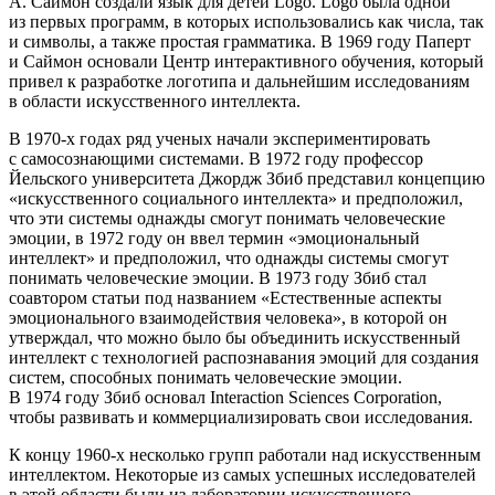
А. Саймон создали язык для детей Logo. Logo была одной
из первых программ, в которых использовались как числа, так
и символы, а также простая грамматика. В 1969 году Паперт
и Саймон основали Центр интерактивного обучения, который
привел к разработке логотипа и дальнейшим исследованиям
в области искусственного интеллекта.
В 1970-х годах ряд ученых начали экспериментировать
с самосознающими системами. В 1972 году профессор
Йельского университета Джордж Збиб представил концепцию
«искусственного социального интеллекта» и предположил,
что эти системы однажды смогут понимать человеческие
эмоции, в 1972 году он ввел термин «эмоциональный
интеллект» и предположил, что однажды системы смогут
понимать человеческие эмоции. В 1973 году Збиб стал
соавтором статьи под названием «Естественные аспекты
эмоционального взаимодействия человека», в которой он
утверждал, что можно было бы объединить искусственный
интеллект с технологией распознавания эмоций для создания
систем, способных понимать человеческие эмоции.
В 1974 году Збиб основал Interaction Sciences Corporation,
чтобы развивать и коммерциализировать свои исследования.
К концу 1960-х несколько групп работали над искусственным
интеллектом. Некоторые из самых успешных исследователей
в этой области были из лаборатории искусственного