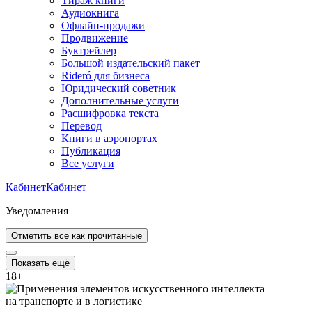
Тираж книги
Аудиокнига
Офлайн-продажи
Продвижение
Буктрейлер
Большой издательский пакет
Rideró для бизнеса
Юридический советник
Дополнительные услуги
Расшифровка текста
Перевод
Книги в аэропортах
Публикация
Все услуги
Кабинет
Кабинет
Уведомления
Отметить все как прочитанные
Показать ещё
18
+