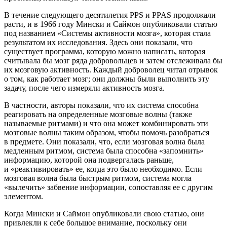
В течение следующего десятилетия PPS и PPAS продолжали
расти, и в 1966 году Мински и Саймон опубликовали статью
под названием «Системы активности мозга», которая стала
результатом их исследования. Здесь они показали, что
существует программа, которую можно написать, которая
считывала бы мозг ряда добровольцев и затем отслеживала бы
их мозговую активность. Каждый доброволец читал отрывок
о том, как работает мозг; они должны были выполнить эту
задачу, после чего измеряли активность мозга.
В частности, авторы показали, что их система способна
реагировать на определенные мозговые волны (также
называемые ритмами) и что она может комбинировать эти
мозговые волны таким образом, чтобы помочь разобраться
в предмете. Они показали, что, если мозговая волна была
медленным ритмом, система была способна «запомнить»
информацию, которой она подвергалась раньше,
и «реактивировать» ее, когда это было необходимо. Если
мозговая волна была быстрым ритмом, система могла
«вылечить» забвение информации, сопоставляя ее с другим
элементом.
Когда Мински и Саймон опубликовали свою статью, они
привлекли к себе большое внимание, поскольку они