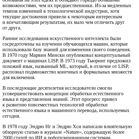
возможностями, чем их предшественники. Из-за медленных
темпов изменений в технологической индустрии, хотя
текущие достижения привели к некоторым интересным
и впечатляющим результатам, их мало чем отличить друг
от друга.
Ранние исследования искусственного интеллекта были
сосредоточены на изучении обучающихся машин, которые
использовали базу знаний для изменения своего поведения.
В 1970 году Марвин Мински опубликовал концептуальный
документ о машинах LISP. В 1973 году Тьюринг предложил
похожий язык, названный ML, который, в отличие от LISP,
распознал подмножество конечных и формальных множеств
для включения.
В последующие десятилетия исследователи смогли
усовершенствовать концепции обработки естественного
языка и представления знаний. Этот прогресс привел
к развитию повсеместных технологий обработки
естественного языка и машинного перевода, используемых
сегодня.
В 1978 году Эндрю Нг и Эндрю Хси написали влиятельную
обзорную статью в журнале «Nature», содержащую более
2000 статей по ИИ и роботизированным системам.