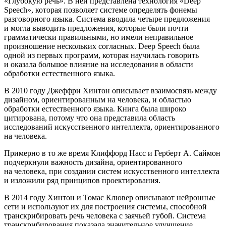
«Глубокую речь». В ней представлена технология «Deep
Speech», которая позволяет системе определять фонемы
разговорного языка. Система вводила четыре предложения
и могла выводить предложения, которые были почти
грамматически правильными, но имели неправильное
произношение нескольких согласных. Deep Speech была
одной из первых программ, которая научилась говорить
и оказала большое влияние на исследования в области
обработки естественного языка.
В 2010 году Джеффри Хинтон описывает взаимосвязь между
дизайном, ориентированным на человека, и областью
обработки естественного языка. Книга была широко
цитирована, потому что она представила область
исследований искусственного интеллекта, ориентированного
на человека.
Примерно в то же время Клиффорд Насс и Герберт А. Саймон
подчеркнули важность дизайна, ориентированного
на человека, при создании систем искусственного интеллекта
и изложили ряд принципов проектирования.
В 2014 году Хинтон и Томас Клювер описывают нейронные
сети и используют их для построения системы, способной
транскрибировать речь человека с заячьей губой. Система
транскрибирования показала значительное улучшение