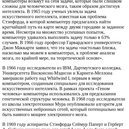
компьютеры возьмут на себя задачи, которые были слишком
сложны для человеческого мозга, таким образом достигнув
интеллекта. В 1965 году ученых увлекла задача
искусственного интеллекта, известная как проблема
Стэнфорда, в которой компьютеру предлагалось найти
кратчайший путь на карте между двумя городами за заданное
время. Несмотря на множество успешных попыток,
компьютеру удавалось выполнять задачу только в 63%
случаев. В 1966 году профессор Гарвардского университета
Джон Маккарти заявил, что эта задача «настолько близка,
насколько мы можем в компьютерах, к проблеме анализа
мозга, по крайней мере, на теоретической основе».
В 1966 году исследователи из IBM, Дартмутского колледжа,
Университета Висконсин-Мэдисон и Карнеги-Меллона
завершили работу над Whirlwind I, первым в мире
компьютером, созданным специально для исследования
искусственного интеллекта. В рамках проекта «Геном
человека» компьютеры использовались для предсказания
генетической структуры человека. В 1968 году исследователи
из школы электротехники Мура опубликовали алгоритм для
искусственных нейронных сетей, который потенциально мог
быть намного мощнее электронного мозга.
В 1969 году аспиранты Стэнфорда Сеймур Паперт и Герберт