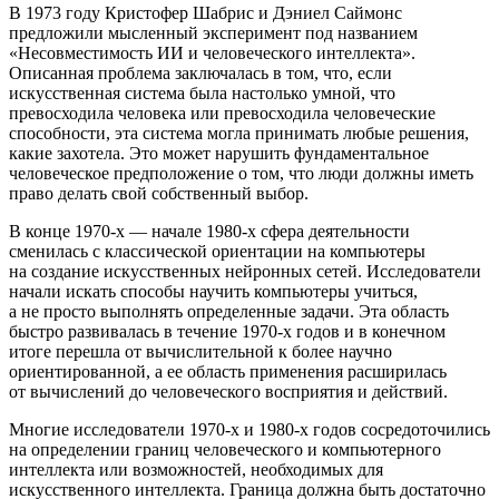
В 1973 году Кристофер Шабрис и Дэниел Саймонс
предложили мысленный эксперимент под названием
«Несовместимость ИИ и человеческого интеллекта».
Описанная проблема заключалась в том, что, если
искусственная система была настолько умной, что
превосходила человека или превосходила человеческие
способности, эта система могла принимать любые решения,
какие захотела. Это может нарушить фундаментальное
человеческое предположение о том, что люди должны иметь
право делать свой собственный выбор.
В конце 1970-х — начале 1980-х сфера деятельности
сменилась с классической ориентации на компьютеры
на создание искусственных нейронных сетей. Исследователи
начали искать способы научить компьютеры учиться,
а не просто выполнять определенные задачи. Эта область
быстро развивалась в течение 1970-х годов и в конечном
итоге перешла от вычислительной к более научно
ориентированной, а ее область применения расширилась
от вычислений до человеческого восприятия и действий.
Многие исследователи 1970-х и 1980-х годов сосредоточились
на определении границ человеческого и компьютерного
интеллекта или возможностей, необходимых для
искусственного интеллекта. Граница должна быть достаточно