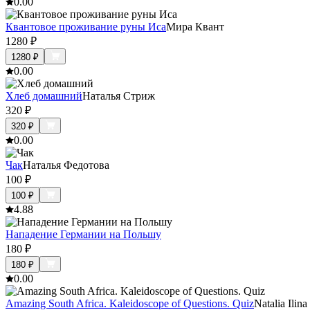
0.0
0
Квантовое проживание руны Иса
Мира Квант
1280
₽
1280
₽
0.0
0
Хлеб домашний
Наталья Стриж
320
₽
320
₽
0.0
0
Чак
Наталья Федотова
100
₽
100
₽
4.8
8
Нападение Германии на Польшу
180
₽
180
₽
0.0
0
Amazing South Africa. Kaleidoscope of Questions. Quiz
Natalia Ilina