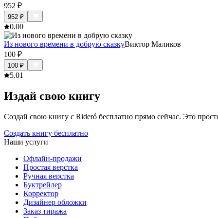
952
₽
952
₽
0.0
0
Из нового времени в добрую сказку
Виктор Маликов
100
₽
100
₽
5.0
1
Издай свою книгу
Создай свою книгу с Rideró бесплатно прямо сейчас. Это просто,
Создать книгу бесплатно
Наши услуги
Офлайн-продажи
Простая верстка
Ручная верстка
Буктрейлер
Корректор
Дизайнер обложки
Заказ тиража