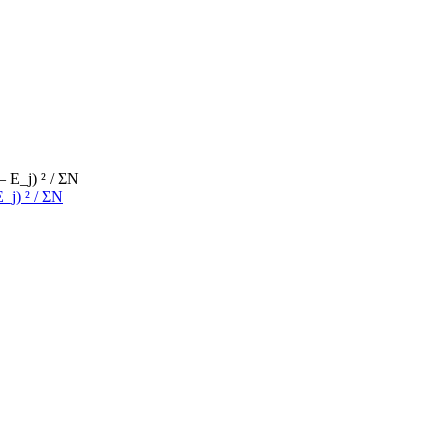
j) ² / ΣN