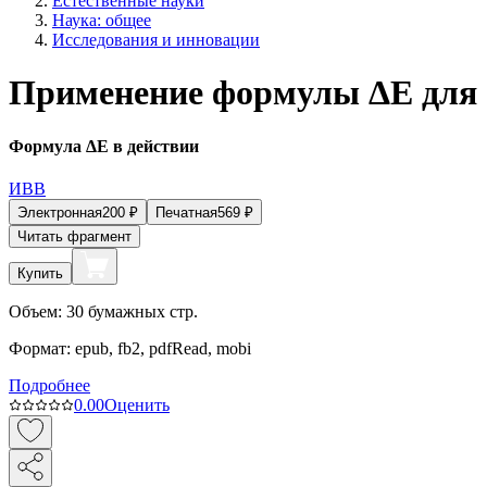
Естественные науки
Наука: общее
Исследования и инновации
Применение формулы ΔE для а
Формула ΔE в действии
ИВВ
Электронная
200
₽
Печатная
569
₽
Читать фрагмент
Купить
Объем:
30
бумажных стр.
Формат:
epub, fb2, pdfRead, mobi
Подробнее
0.0
0
Оценить