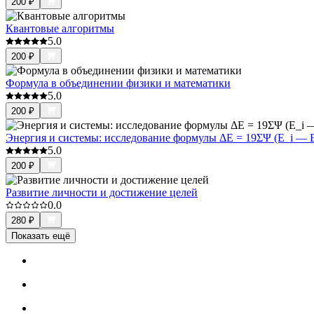
200
₽
Квантовые алгоритмы
5.0
200
₽
Формула в объединении физики и математики
5.0
200
₽
Энергия и системы: исследование формулы ΔE = 19ΣΨ (E_i — E_
5.0
200
₽
Развитие личности и достижение целей
0.0
280
₽
Показать ещё