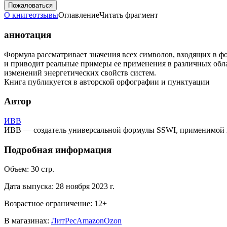
Пожаловаться
О книге
отзывы
Оглавление
Читать фрагмент
аннотация
Формула рассматривает значения всех символов, входящих в фо
и приводит реальные примеры ее применения в различных обла
изменений энергетических свойств систем.
Книга публикуется в авторской орфографии и пунктуации
Автор
ИВВ
ИВВ — создатель универсальной формулы SSWI, применимой в 
Подробная информация
Объем:
30
стр.
Дата выпуска:
28 ноября 2023 г.
Возрастное ограничение:
12
+
В магазинах:
ЛитРес
Amazon
Ozon