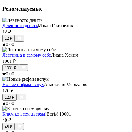
Рекомендуемые
Девяносто девять
Макар Грибоедов
12
₽
12
₽
0.0
0
Лестница к самому себе
Лиана Хаким
1001
₽
1001
₽
0.0
0
Новые рифмы вслух
Анастасия Меркулова
120
₽
120
₽
0.0
0
Ключ ко всем дверям
!Boris! 10001
48
₽
48
₽