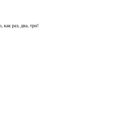
 как раз, два, три!