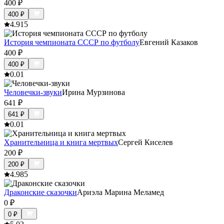
400
₽
400
₽
4.9
15
История чемпионата СССР по футболу
Евгений Казаков
400
₽
400
₽
0.0
1
Человечки-звуки
Ирина Мурзинова
641
₽
641
₽
0.0
1
Хранительница и книга мертвых
Сергей Киселев
200
₽
200
₽
4.9
85
Драконские сказочки
Ариэла Марина Меламед
0
₽
0
₽