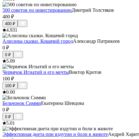
500 советов по инвестированию
Дмитрий Толстяков
400
₽
400
₽
4.9
31
Алисины сказки. Кошачий город
Александр Патрикеев
0
₽
0
₽
5.0
9
Червячок Игнатий и его мечты
Виктор Кротов
100
₽
100
₽
0.0
0
Бельчонок Симми
Екатерина Шевцова
0
₽
0
₽
5.0
1
Эффективная диета при вздутии и боли в животе
Андрей Харит