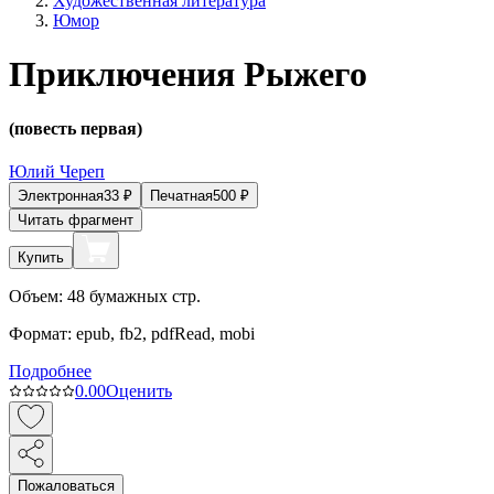
Художественная литература
Юмор
Приключения Рыжего
(повесть первая)
Юлий Череп
Электронная
33
₽
Печатная
500
₽
Читать фрагмент
Купить
Объем:
48
бумажных стр.
Формат:
epub, fb2, pdfRead, mobi
Подробнее
0.0
0
Оценить
Пожаловаться