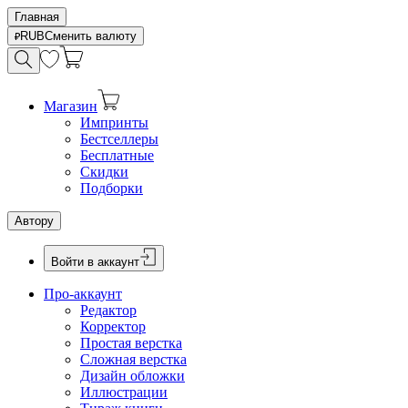
Главная
RUB
Сменить валюту
Магазин
Импринты
Бестселлеры
Бесплатные
Скидки
Подборки
Автору
Войти в аккаунт
Про-аккаунт
Редактор
Корректор
Простая верстка
Сложная верстка
Дизайн обложки
Иллюстрации