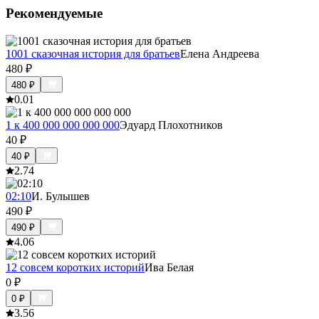
Рекомендуемые
1001 сказочная история для братьев
Елена Андреева
480
₽
480
₽
0.0
1
1 к 400 000 000 000 000
Эдуард Плохотников
40
₽
40
₽
2.7
4
02:10
И. Булышев
490
₽
490
₽
4.0
6
12 совсем коротких историй
Ива Белая
0
₽
0
₽
3.5
6