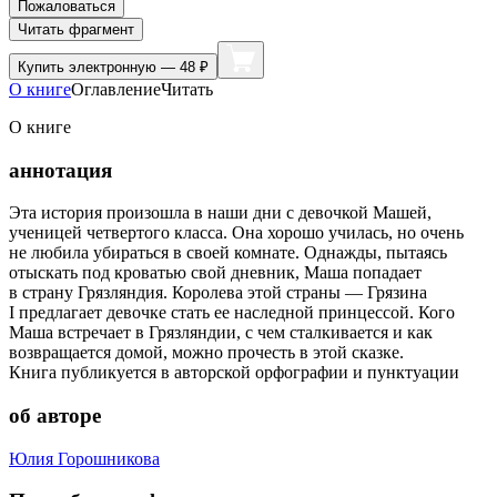
Пожаловаться
Читать фрагмент
Купить
электронную — 48 ₽
О книге
Оглавление
Читать
О книге
аннотация
Эта история произошла в наши дни с девочкой Машей,
ученицей четвертого класса. Она хорошо училась, но очень
не любила убираться в своей комнате. Однажды, пытаясь
отыскать под кроватью свой дневник, Маша попадает
в страну Грязляндия. Королева этой страны — Грязина
I предлагает девочке стать ее наследной принцессой. Кого
Маша встречает в Грязляндии, с чем сталкивается и как
возвращается домой, можно прочесть в этой сказке.
Книга публикуется в авторской орфографии и пунктуации
об авторе
Юлия Горошникова