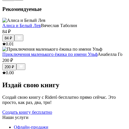
Рекомендуемые
Алиса и Белый Лев
Вячеслав Таболин
84
₽
84
₽
0.0
1
Приключения маленького ёжика по имени Ульф
Анабелла Го
200
₽
200
₽
0.0
0
Издай свою книгу
Создай свою книгу с Rideró бесплатно прямо сейчас. Это
просто, как раз, два, три!
Создать книгу бесплатно
Наши услуги
Офлайн-продажи