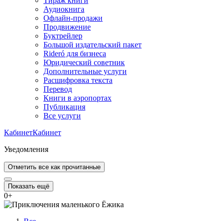
Тираж книги
Аудиокнига
Офлайн-продажи
Продвижение
Буктрейлер
Большой издательский пакет
Rideró для бизнеса
Юридический советник
Дополнительные услуги
Расшифровка текста
Перевод
Книги в аэропортах
Публикация
Все услуги
Кабинет
Кабинет
Уведомления
Отметить все как прочитанные
Показать ещё
0
+