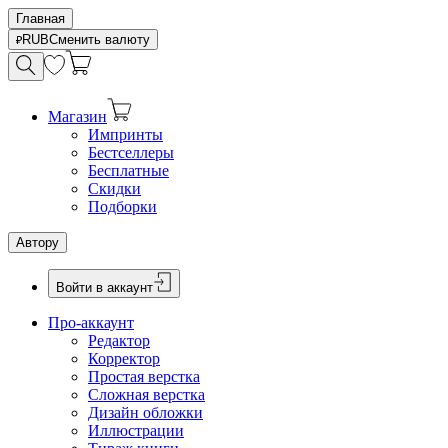
Главная
RUB
Сменить валюту
Магазин
Импринты
Бестселлеры
Бесплатные
Скидки
Подборки
Автору
Войти в аккаунт
Про-аккаунт
Редактор
Корректор
Простая верстка
Сложная верстка
Дизайн обложки
Иллюстрации