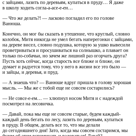
с зайцами, лазить по деревьям, купаться в пруду… Я даже
в школу ходить согла-а-асе-е-ен…
— Что же делать?! — ласково погладил его по голове
Ванюша.
Конечно, он мог бы сказать в утешение, что круглый, словно
колобок, Митя никогда не умел бегать наперегонки с зайцами,
на дереве висел, словно подушка, которую за ушко вывесили
проветриваться и просушиваться на солнышко, а плавает он
только по-собачьи, но зачем же лишний раз огорчать друга?
Пусть хоть сейчас, когда старость все ближе и ближе, он
думает и радуется тому, что у него в жизни все это было —
и зайцы, и деревья, и пруд.
— А знаешь что? — Ванюше вдруг пришла в голову хорошая
мысль. — Мы же с тобой еще не совсем состарились?
— Не совсе-е-ем… — хлюпнул носом Митя и с надеждой
посмотрел на лесовичка.
— Давай, пока мы еще не совсем старые, будем каждый-
каждый день бегать по лесу, лазить по деревьям, купаться
в пруду. В общем, делать все то, что мы делали
до сегодняшнего дня! Зато, когда мы совсем состаримся, мы
будем об этом вспоминать и радоваться! Давай?