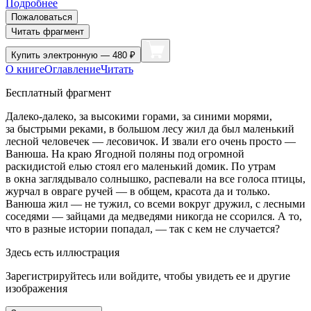
Подробнее
Пожаловаться
Читать фрагмент
Купить
электронную — 480 ₽
О книге
Оглавление
Читать
Бесплатный фрагмент
Д
алеко-далеко, за высокими горами, за синими морями,
за быстрыми реками, в большом лесу жил да был маленький
лесной человечек — лесовичок. И звали его очень просто —
Ванюша. На краю Ягодной поляны под огромной
раскидистой елью стоял его маленький домик. По утрам
в окна заглядывало солнышко, распевали на все голоса птицы,
журчал в овраге ручей — в общем, красота да и только.
Ванюша жил — не тужил, со всеми вокруг дружил, с лесными
соседями — зайцами да медведями никогда не ссорился. А то,
что в разные истории попадал, — так с кем не случается?
Здесь есть иллюстрация
Зарегистрируйтесь или войдите, чтобы увидеть ее и другие
изображения