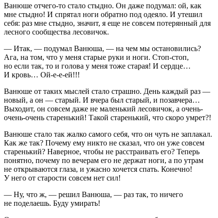
Ванюше отчего-то стало стыдно. Он даже подумал: ой, как
мне стыдно! И спрятал ноги обратно под одеяло. И утешил
себя: раз мне стыдно, значит, я еще не совсем потерянный для
лесного сообщества лесовичок.
— Итак, — подумал Ванюша, — на чем мы остановились?
Ага, на том, что у меня старые руки и ноги. Стоп-стоп,
но если так, то и голова у меня тоже старая! И сердце…
И кровь… Ой-е-е-ей!!!
Ванюше от таких мыслей стало страшно. День каждый раз —
новый, а он — старый. И вчера был старый, и позавчера…
Выходит, он совсем даже не маленький лесовичок, а очень-
очень-очень старенький! Такой старенький, что скоро умрет?!
Ванюше стало так жалко самого себя, что он чуть не заплакал.
Как же так? Почему ему никто не сказал, что он уже совсем
старенький? Наверное, чтобы не расстраивать его? Теперь
понятно, почему по вечерам его не держат ноги, а по утрам
не открываются глаза, и ужасно хочется спать. Конечно!
У него от старости совсем нет сил!
— Ну, что ж, — решил Ванюша, — раз так, то ничего
не поделаешь. Буду умирать!