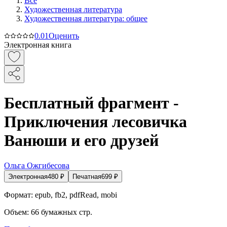
Все
Художественная литература
Художественная литература: общее
0.0
1
Оценить
Электронная книга
Бесплатный фрагмент -
Приключения лесовичка
Ванюши и его друзей
Ольга Ожгибесова
Электронная
480
₽
Печатная
699
₽
Формат:
epub, fb2, pdfRead, mobi
Объем:
66
бумажных стр.