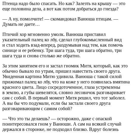
Птенца надо было спасать. Но как? Залезть на крышу — это
еще половина дела, а вот как потом добраться до гнезда?
— А ну, помолчите! — скомандовал Ванюша птицам. —
Думать не даете…
Птичий хор мгновенно умолк. Ванюша приставил
указательный палец ко лбу, сделал глубокомысленный вид
и стал ходить взад-вперед, раздумывая над тем, как помочь
синице и ее ребенку. Три шага туда, три шага обратно, три
шага туда и снова столько же обратно.
За этим занятием его и застал гномик Митя, который, как это
обычно бывало по утрам, пришел навестить своего друга.
Увиденная картина Митю удивила. Ванюша с такой силой
прижимал палец ко лбу, что на коже у него появилась вмятина
красного цвета. Лицо сосредоточенное, глаза устремлены
в землю, а губы шевелятся, словно лесовичок разговаривает
сам с собой. В первый момент Митя решил, что тот заболел.
А вы бы что подумали, если бы застали своего друга
разговаривающим с самим собой?
— Что это ты делаешь? — осторожно, даже с опаской
поинтересовался гном у Ванюши. А сам на всякий случай
держался в сторонке, не подходил близко. Вдруг болезнь