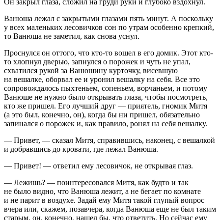
Он закрыл глаза, сложил на груди руки и глубоко вздохнул.
Ванюша лежал с закрытыми глазами пять минут. А поскольку
у всех маленьких лесовичков сон по утрам особенно крепкий,
то Ванюша не заметил, как снова уснул.
Проснулся он оттого, что кто-то вошел в его домик. Этот кто-
то хлопнул дверью, запнулся о порожек и чуть не упал,
схватился рукой за Ванюшину курточку, висевшую
на вешалке, оборвал ее и уронил вешалку на себя. Все это
сопровождалось пыхтеньем, сопеньем, ворчаньем, и потому
Ванюше не нужно было открывать глаза, чтобы посмотреть,
кто же пришел. Его лучший друг — приятель, гномик Митя
(а это был, конечно, он), когда бы ни пришел, обязательно
запинался о порожек и, как правило, ронял на себя вешалку.
— Привет, — сказал Митя, справившись, наконец, с вешалкой
и добравшись до кровати, где лежал Ванюша.
— Привет! — ответил ему лесовичок, не открывая глаз.
— Лежишь? — поинтересовался Митя, как будто и так
не было видно, что Ванюша лежит, а не бегает по комнате
и не парит в воздухе. Задай ему Митя такой глупый вопрос
вчера или, скажем, позавчера, когда Ванюша еще не был таким
старым, он, конечно, нашел бы, что ответить. Но сейчас ему