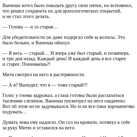
Ванюша хотел было показать другу свои пятки, но вспомнил,
что решил сохранить их для археологических открытий,
и не стал этого делать.
— Голова — и та старая…
Для убедительности он даже подергал себя за волосы. Это
было больно, и Ванюша ойкнул.
— Я весь — старый… И вчера уже был старый, и позавчера,
и три дня назад. Каждый день! И каждый день я все старее
и старее. Понимаешь?!
Митя смотрел на него в растерянности.
— А я? Выходит, что я — тоже старый?!
Голос у гнома задрожал, а глаза готовы были рассыпаться
тысячами слезинок. Ванюша посмотрел на него озадачено.
Вот об этом он не задумывался. Но если все-таки хорошенечко
подумать…
Думать лежа ему надоело. Он сел на кровати, потянул к себе
за руку Митю и уставился на него.