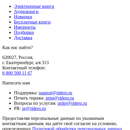
Электронные книги
Аудиокниги
Новинки
Бесплатные книги
Импринты
Подборки
Доставка
Как нас найти?
620027
,
Россия
,
г. Екатеринбург, а/я 313
Контактный телефон
:
8 800 500 11 67
Написать нам
Поддержка
:
support@ridero.ru
Печать тиража
:
print@ridero.ru
Вопросы по услугам
:
order@ridero.ru
PR
:
pr@ridero.ru
Предоставляя персональные данные по указанным
контактным данным, вы даёте своё согласие на условиях,
определенных
Политикой обработки персональных данных