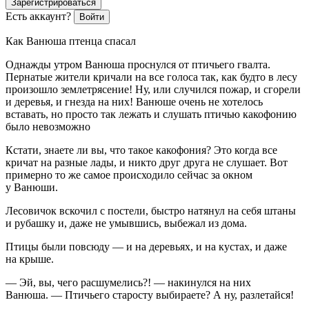
Зарегистрироваться
Есть аккаунт?
Войти
Как Ванюша птенца спасал
О
днажды утром Ванюша проснулся от птичьего гвалта.
Пернатые жители кричали на все голоса так, как будто в лесу
произошло землетрясение! Ну, или случился пожар, и сгорели
и деревья, и гнезда на них! Ванюше очень не хотелось
вставать, но просто так лежать и слушать птичью какофонию
было невозможно
Кстати, знаете ли вы, что такое какофония? Это когда все
кричат на разные лады, и никто друг друга не слушает. Вот
примерно то же самое происходило сейчас за окном
у Ванюши.
Лесовичок вскочил с постели, быстро натянул на себя штаны
и рубашку и, даже не умывшись, выбежал из дома.
Птицы были повсюду — и на деревьях, и на кустах, и даже
на крыше.
— Эй, вы, чего расшумелись?! — накинулся на них
Ванюша. — Птичьего старосту выбираете? А ну, разлетайся!