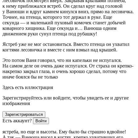
Лесовичок посмотрел вверх. Закрывая крыльями полнеба,
к нему приближался ястреб. Он сделал круг над головой
у Ванюши и вдруг камнем кинулся вниз, прямо на лесовичка.
Точнее, на птенца, которого тот держал в руке. Еще
секунда — и маленький пуховый комочек станет добычей
коварного хищника. Еще секунда и… Ванюша одним
движением руки сунул птенца под рубашку!
Ястреб уже не мог остановиться. Вместо птенца он ухватил
когтями лесовичка и вместе с ним взмыл над крышей.
Это потом Ваня говорил, что ни капельки не испугался.
На самом деле он очень даже испугался. От страха он крепко-
накрепко закрыл глаза, и очень хорошо сделал, потому что
иначе боялся бы не только
Здесь есть иллюстрация
Зарегистрируйтесь или войдите, чтобы увидеть ее и другие
изображения
Зарегистрироваться
Есть аккаунт?
Войти
ястреба, но еще и высоты. Ему было бы страшно вдвойне!
А так — Ванюша висел в когтях, крепко ухвативших его