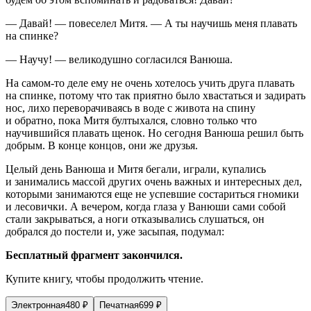
— Давай! — повеселел Митя. — А ты научишь меня плавать
на спинке?
— Научу! — великодушно согласился Ванюша.
На самом-то деле ему не очень хотелось учить друга плавать
на спинке, потому что так приятно было хвастаться и задирать
нос, лихо переворачиваясь в воде с живота на спину
и обратно, пока Митя бултыхался, словно только что
научившийся плавать щенок. Но сегодня Ванюша решил быть
добрым. В конце концов, они же друзья.
Целый день Ванюша и Митя бегали, играли, купались
и занимались массой других очень важных и интересных дел,
которыми занимаются еще не успевшие состариться гномики
и лесовички. А вечером, когда глаза у Ванюши сами собой
стали закрываться, а ноги отказывались слушаться, он
добрался до постели и, уже засыпая, подумал:
Бесплатный фрагмент закончился.
Купите книгу, чтобы продолжить чтение.
Электронная
480
₽
Печатная
699
₽