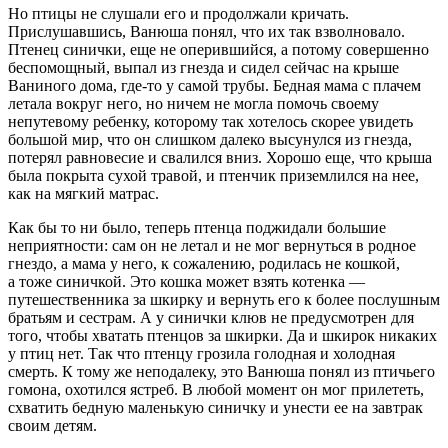
Но птицы не слушали его и продолжали кричать.
Прислушавшись, Ванюша понял, что их так взволновало.
Птенец синички, еще не оперившийся, а потому совершенно
беспомощный, выпал из гнезда и сидел сейчас на крыше
Ваниного дома, где-то у самой трубы. Бедная мама с плачем
летала вокруг него, но ничем не могла помочь своему
непутевому ребенку, которому так хотелось скорее увидеть
большой мир, что он слишком далеко высунулся из гнезда,
потерял равновесие и свалился вниз. Хорошо еще, что крыша
была покрыта сухой травой, и птенчик приземлился на нее,
как на мягкий матрас.
Как бы то ни было, теперь птенца поджидали большие
неприятности: сам он не летал и не мог вернуться в родное
гнездо, а мама у него, к сожалению, родилась не кошкой,
а тоже синичкой. Это кошка может взять котенка —
путешественника за шкирку и вернуть его к более послушным
братьям и сестрам. А у синички клюв не предусмотрен для
того, чтобы хватать птенцов за шкирки. Да и шкирок никаких
у птиц нет. Так что птенцу грозила голодная и холодная
смерть. К тому же неподалеку, это Ванюша понял из птичьего
гомона, охотился ястреб. В любой момент он мог прилететь,
схватить бедную маленькую синичку и унести ее на завтрак
своим детям.