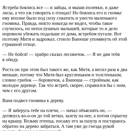
Ястреба боялись все — и зайцы, и мыши-полевки, и даже
лисы, а что уж говорить о птицах! Но боялись его и гномы:
ему вполне было под силу схватить и унести маленького
гномика. Правда, никто никогда не видел, чтобы такое
случилось, но непослушных малышей, которые то и дело
норовили убежать подальше от дома, ястребом пугали. Вот
поэтому Митя и задрожал, стоило Ванюше упомянуть об этой
страшной птице.
— Не бойся! — храбро сказал лесовичок. — Я не дам тебя
в обиду.
Роста он при этом был такого же, как Митя, а весил раза в два
меньше, потому что Митя был кругленьким и толстеньким,
словно грибок — боровичок, а Ванюша — стройным, как
молодое деревце. Так что ястреб, скорее, справился бы с ним,
чем с его другом.
Ваня подвел гномика к дереву.
— Я заберусь тебе на плечи, — начал объяснять он, —
дотянусь во-о-он до той ветки, залезу на нее, а потом спрыгну
на крышу. Возьму птенца, посажу его за пазуху и постараюсь
обратно на дерево забраться. А там уже до гнезда рукой