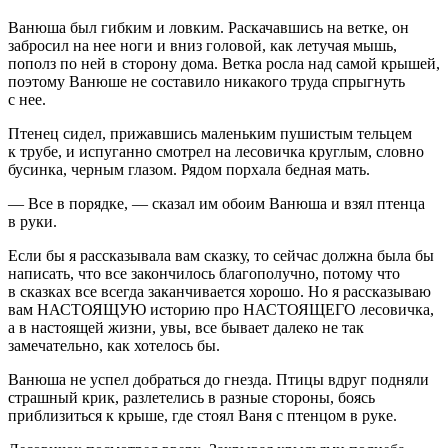
Ванюша был гибким и ловким. Раскачавшись на ветке, он
забросил на нее ноги и вниз головой, как летучая мышь,
пополз по ней в сторону дома. Ветка росла над самой крышей,
поэтому Ванюше не составило никакого труда спрыгнуть
с нее.
Птенец сидел, прижавшись маленьким пушистым тельцем
к трубе, и испуганно смотрел на лесовичка круглым, словно
бусинка, черным глазом. Рядом порхала бедная мать.
— Все в порядке, — сказал им обоим Ванюша и взял птенца
в руки.
Если бы я рассказывала вам сказку, то сейчас должна была бы
написать, что все закончилось благополучно, потому что
в сказках все всегда заканчивается хорошо. Но я рассказываю
вам НАСТОЯЩУЮ историю про НАСТОЯЩЕГО лесовичка,
а в настоящей жизни, увы, все бывает далеко не так
замечательно, как хотелось бы.
Ванюша не успел добраться до гнезда. Птицы вдруг подняли
страшный крик, разлетелись в разные стороны, боясь
приблизиться к крыше, где стоял Ваня с птенцом в руке.