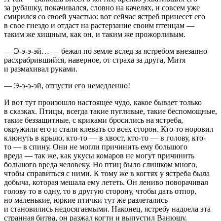
за рубашку, покачивался, словно на качелях, и совсем уже
смирился со своей участью: вот сейчас ястреб принесет его
в свое гнездо и отдаст на растерзание своим птенцам —
таким же хищным, как он, и таким же прожорливым.
— Э-э-э-эй… — бежал по земле вслед за ястребом внезапно
расхрабрившийся, наверное, от страха за друга, Митя
и размахивал руками.
— Э-э-э-эй, отпусти его немедленно!
И вот тут произошло настоящее чудо, какое бывает только
в сказках. Птицы, всегда такие пугливые, такие беспомощные,
такие беззащитные, с криками бросились на ястреба,
окружили его и стали клевать со всех сторон. Кто-то норовил
клюнуть в крыло, кто-то — в хвост, кто-то — в голову, кто-
то — в спину. Они не могли причинить ему большого
вреда — так же, как укусы комаров не могут причинить
большого вреда человеку. Но птиц было слишком много,
чтобы справиться с ними. К тому же в когтях у ястреба была
добыча, которая мешала ему лететь. Он лениво поворачивал
голову то в одну, то в другую сторону, чтобы дать отпор,
но маленькие, юркие птички тут же разлетались
и становились недосягаемыми. Наконец, ястребу надоела эта
странная битва, он разжал когти и выпустил Ванюшу.