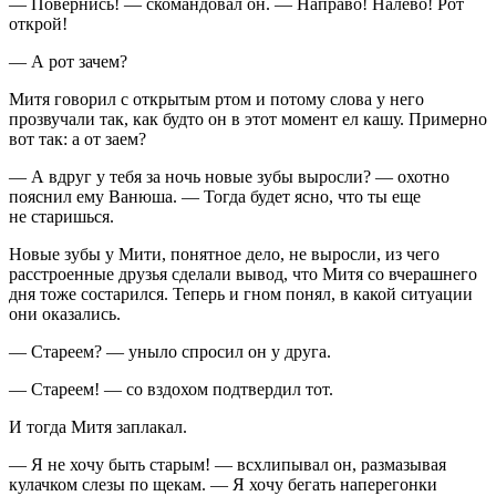
— Повернись! — скомандовал он. — Направо! Налево! Рот
открой!
— А рот зачем?
Митя говорил с открытым ртом и потому слова у него
прозвучали так, как будто он в этот момент ел кашу. Примерно
вот так: а от заем?
— А вдруг у тебя за ночь новые зубы выросли? — охотно
пояснил ему Ванюша. — Тогда будет ясно, что ты еще
не старишься.
Новые зубы у Мити, понятное дело, не выросли, из чего
расстроенные друзья сделали вывод, что Митя со вчерашнего
дня тоже состарился. Теперь и гном понял, в какой ситуации
они оказались.
— Стареем? — уныло спросил он у друга.
— Стареем! — со вздохом подтвердил тот.
И тогда Митя заплакал.
— Я не хочу быть старым! — всхлипывал он, размазывая
кулачком слезы по щекам. — Я хочу бегать наперегонки