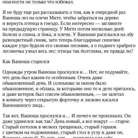
опасности он только что избежал.
Я не буду еще раз рассказывать о том, как в очередной раз
Ванюша лез на плечи Мите, чтобы забраться на дерево
и вернуть птенца в гнездо. Если интересно — загляните
на предыдущую страницу. У Мити потом несколько дней
болели и спина, и бока, и плечи. У Ванюши расплылся на лбу
разноцветный синяк, зато теперь благодарные синички
каждое утро будили его своими песнями, а о подвиге храброго
лесовичка узнал весь лес: птицы так болтливы, не правда ли?
Как Ванюша старился
Однажды утром Ванюша проснулся и… Нет, не подумайте,
что день был каким-то особенным. Очень даже
обыкновенный день. И солнышко за окном было
обыкновенное, и облака, за которыми оно то и дело пряталось,
и даже ветерок был совсем обыкновенным, — он залетал
в комнату через открытую форточку и ласково касался
Ванюшиного лица..
Так вот, Ванюша проснулся и… И ничего не произошло. Он
даже удивился: как так? День новый, а все вокруг — старое.
Старый потолок в мелких трещинках, старый горшок
с цветком на подоконнике, старый стол в углу и даже он,
Ванюша, старый. То есть, нет, — поправил сам себя