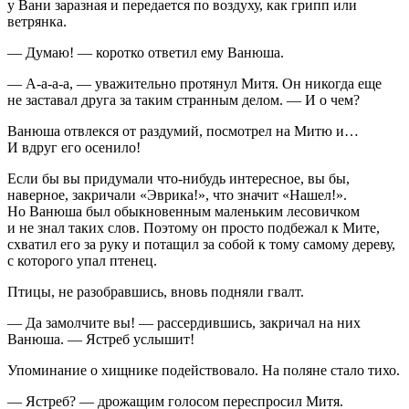
у Вани заразная и передается по воздуху, как грипп или
ветрянка.
— Думаю! — коротко ответил ему Ванюша.
— А-а-а-а, — уважительно протянул Митя. Он никогда еще
не заставал друга за таким странным делом. — И о чем?
Ванюша отвлекся от раздумий, посмотрел на Митю и…
И вдруг его осенило!
Если бы вы придумали что-нибудь интересное, вы бы,
наверное, закричали «Эврика!», что значит «Нашел!».
Но Ванюша был обыкновенным маленьким лесовичком
и не знал таких слов. Поэтому он просто подбежал к Мите,
схватил его за руку и потащил за собой к тому самому дереву,
с которого упал птенец.
Птицы, не разобравшись, вновь подняли гвалт.
— Да замолчите вы! — рассердившись, закричал на них
Ванюша. — Ястреб услышит!
Упоминание о хищнике подействовало. На поляне стало тихо.
— Ястреб? — дрожащим голосом переспросил Митя.