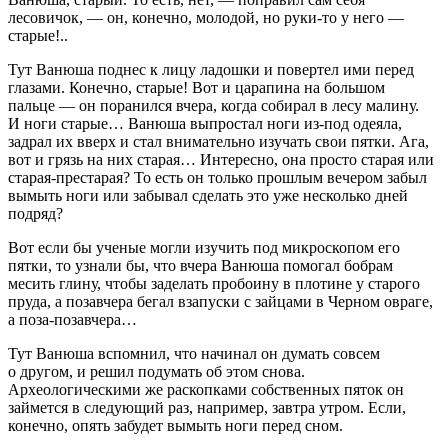
лесовичок, — он, конечно, молодой, но руки-то у него —
старые!..
Тут Ванюша поднес к лицу ладошки и повертел ими перед
глазами. Конечно, старые! Вот и царапина на большом
пальце — он поранился вчера, когда собирал в лесу малину.
И ноги старые… Ванюша выпростал ноги из-под одеяла,
задрал их вверх и стал внимательно изучать свои пятки. Ага,
вот и грязь на них старая… Интересно, она просто старая или
старая-престарая? То есть он только прошлым вечером забыл
вымыть ноги или забывал сделать это уже несколько дней
подряд?
Вот если бы ученые могли изучить под микроскопом его
пятки, то узнали бы, что вчера Ванюша помогал бобрам
месить глину, чтобы заделать пробоину в плотине у старого
пруда, а позавчера бегал взапуски с зайцами в Черном овраге,
а поза-позавчера…
Тут Ванюша вспомнил, что начинал он думать совсем
о другом, и решил подумать об этом снова.
Археологическими же раскопками собственных пяток он
займется в следующий раз, например, завтра утром. Если,
конечно, опять забудет вымыть ноги перед сном.