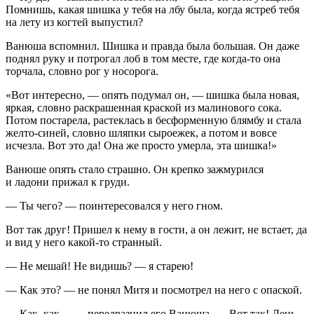
Помнишь, какая шишка у тебя на лбу была, когда ястреб тебя
на лету из когтей выпустил?
Ванюша вспомнил. Шишка и правда была большая. Он даже
поднял руку и потрогал лоб в том месте, где когда-то она
торчала, словно рог у носорога.
«Вот интересно, — опять подумал он, — шишка была новая,
яркая, словно раскрашенная краской из малинового сока.
Потом постарела, растеклась в бесформенную блямбу и стала
желто-синей, словно шляпки сыроежек, а потом и вовсе
исчезла. Вот это да! Она же просто умерла, эта шишка!»
Ванюше опять стало страшно. Он крепко зажмурился
и ладони прижал к груди.
— Ты чего? — поинтересовался у него гном.
Вот так друг! Пришел к нему в гости, а он лежит, не встает, да
и вид у него какой-то странный.
— Не мешай! Не видишь? — я старею!
— Как это? — не понял Митя и посмотрел на него с опаской.
— Как, как… — передразнил его Ванюша. — Вот так! День