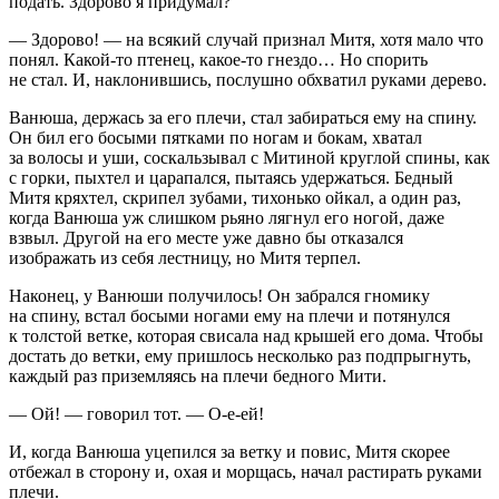
подать. Здорово я придумал?
— Здорово! — на всякий случай признал Митя, хотя мало что
понял. Какой-то птенец, какое-то гнездо… Но спорить
не стал. И, наклонившись, послушно обхватил руками дерево.
Ванюша, держась за его плечи, стал забираться ему на спину.
Он бил его босыми пятками по ногам и бокам, хватал
за волосы и уши, соскальзывал с Митиной круглой спины, как
с горки, пыхтел и царапался, пытаясь удержаться. Бедный
Митя кряхтел, скрипел зубами, тихонько ойкал, а один раз,
когда Ванюша уж слишком рьяно лягнул его ногой, даже
взвыл. Другой на его месте уже давно бы отказался
изображать из себя лестницу, но Митя терпел.
Наконец, у Ванюши получилось! Он забрался гномику
на спину, встал босыми ногами ему на плечи и потянулся
к толстой ветке, которая свисала над крышей его дома. Чтобы
достать до ветки, ему пришлось несколько раз подпрыгнуть,
каждый раз приземляясь на плечи бедного Мити.
— Ой! — говорил тот. — О-е-ей!
И, когда Ванюша уцепился за ветку и повис, Митя скорее
отбежал в сторону и, охая и морщась, начал растирать руками
плечи.