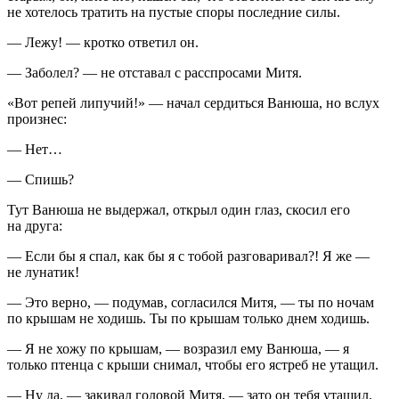
не хотелось тратить на пустые споры последние силы.
— Лежу! — кротко ответил он.
— Заболел? — не отставал с расспросами Митя.
«Вот репей липучий!» — начал сердиться Ванюша, но вслух
произнес:
— Нет…
— Спишь?
Тут Ванюша не выдержал, открыл один глаз, скосил его
на друга:
— Если бы я спал, как бы я с тобой разговаривал?! Я же —
не лунатик!
— Это верно, — подумав, согласился Митя, — ты по ночам
по крышам не ходишь. Ты по крышам только днем ходишь.
— Я не хожу по крышам, — возразил ему Ванюша, — я
только птенца с крыши снимал, чтобы его ястреб не утащил.
— Ну да, — закивал головой Митя, — зато он тебя утащил.