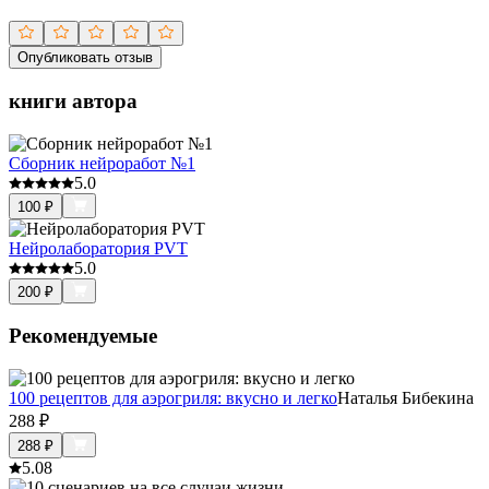
Опубликовать отзыв
книги автора
Сборник нейроработ №1
5.0
100
₽
Нейролаборатория PVT
5.0
200
₽
Рекомендуемые
100 рецептов для аэрогриля: вкусно и легко
Наталья Бибекина
288
₽
288
₽
5.0
8