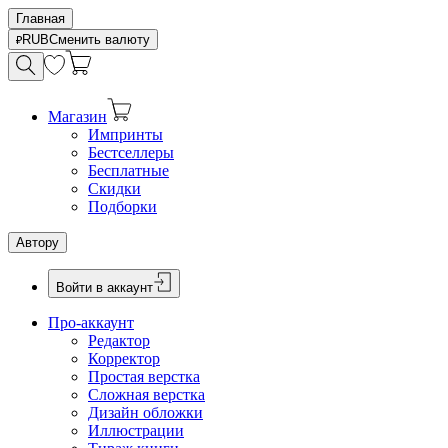
Главная
RUB
Сменить валюту
Магазин
Импринты
Бестселлеры
Бесплатные
Скидки
Подборки
Автору
Войти в аккаунт
Про-аккаунт
Редактор
Корректор
Простая верстка
Сложная верстка
Дизайн обложки
Иллюстрации