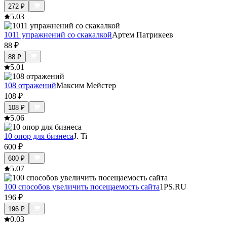
272
₽
5.0
3
1011 упражнений со скакалкой
Артем Патрикеев
88
₽
88
₽
5.0
1
108 отражений
Максим Мейстер
108
₽
108
₽
5.0
6
10 опор для бизнеса
J. Ti
600
₽
600
₽
5.0
7
100 способов увеличить посещаемость сайта
1PS.RU
196
₽
196
₽
0.0
3