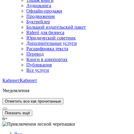
Тираж книги
Аудиокнига
Офлайн-продажи
Продвижение
Буктрейлер
Большой издательский пакет
Rideró для бизнеса
Юридический советник
Дополнительные услуги
Расшифровка текста
Перевод
Книги в аэропортах
Публикация
Все услуги
Кабинет
Кабинет
Уведомления
Отметить все как прочитанные
Показать ещё
6
+