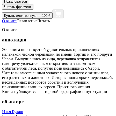
Пожаловаться
Читать фрагмент
Купить
электронную — 100 ₽
О книге
Оглавление
Читать
О книге
аннотация
Эта книга повествует об удивительных приключениях
маленькой лесной черепашки по имени Тортик и его подруги
Черри. Вылупившись из яйца, черепашка отправляется
навстречу увлекательным открытиям и знакомствам
с обитателями леса, попутно познакомившись с Черри.
Читатели вместе с ними узнают много нового о жизни леса,
его растениях и животных. История полна ярких персонажей,
неожиданных поворотов событий и волнующих
приключений главных героев. Приятного чтения.
Книга публикуется в авторской орфографии и пунктуации
об авторе
Илья Булаш