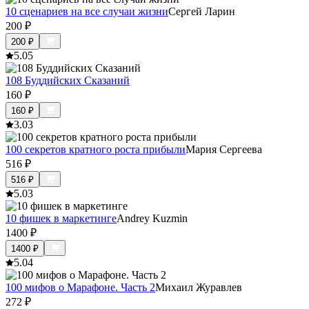
10 сценариев на все случаи жизни
Сергей Ларин
200
₽
200
₽
5.0
5
108 Буддийских Сказаний
160
₽
160
₽
3.0
3
100 секретов кратного роста прибыли
Мария Сергеева
516
₽
516
₽
5.0
3
10 фишек в маркетинге
Andrey Kuzmin
1400
₽
1400
₽
5.0
4
100 мифов о Марафоне. Часть 2
Михаил Журавлев
272
₽