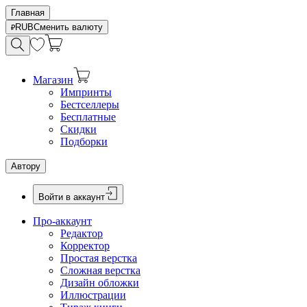
Главная
RUB
Сменить валюту
Магазин
Импринты
Бестселлеры
Бесплатные
Скидки
Подборки
Автору
Войти в аккаунт
Про-аккаунт
Редактор
Корректор
Простая верстка
Сложная верстка
Дизайн обложки
Иллюстрации