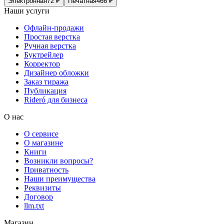
Электронная
72
₽
Печатная
466
₽
Наши услуги
Офлайн-продажи
Простая верстка
Ручная верстка
Буктрейлер
Корректор
Дизайнер обложки
Заказ тиража
Публикация
Rideró для бизнеса
О нас
О сервисе
О магазине
Книги
Возникли вопросы?
Приватность
Наши преимущества
Реквизиты
Договор
llm.txt
Магазин