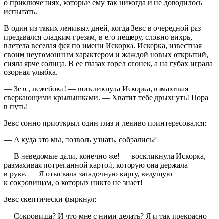
о приключениях, которые ему так никогда и не доводилось
испытать.
В один из таких ленивых дней, когда Зевс в очередной раз
предавался сладким грезам, в его пещеру, словно вихрь,
влетела веселая фея по имени Искорка. Искорка, известная
своим неугомонным характером и жаждой новых открытий,
сияла ярче солнца. В ее глазах горел огонек, а на губах играла
озорная улыбка.
— Зевс, лежебока! — воскликнула Искорка, взмахивая
сверкающими крылышками. — Хватит тебе дрыхнуть! Пора
в путь!
Зевс сонно приоткрыл один глаз и лениво поинтересовался:
— А куда это мы, позволь узнать, собрались?
— В неведомые дали, конечно же! — воскликнула Искорка,
размахивая потрепанной картой, которую она держала
в руке. — Я отыскала загадочную карту, ведущую
к сокровищам, о которых никто не знает!
Зевс скептически фыркнул:
— Сокровища? И что мне с ними делать? Я и так прекрасно