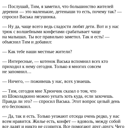
— Послушай, Тим, я заметил, что большинство жителей
деревни — это маленькие, детеныши то есть, почему так? —
спросил Васька лягушонка.
— Ну да, чаще всего ведь сладости любят дети. Вот и у нас
трюк с волшебными конфетами срабатывает чаще
на малышах. Ты все правильно заметил. Так и есть! —
объяснил Тим и добавил:
— Как тебе наши местные жители?
— Интересные, — котенок Васька вспомнил всех кто
приходил к нему сегодня. Только я многих совсем
не запомнил…
— Ничего, — поживешь у нас, всех узнаешь.
— Тим, сегодня мне Хрюнчик сказал о том, что
из Шоколадкино можно уехать хоть куда, если захочешь.
Правда ли это? — спросил Васька. Этот вопрос целый день
его беспокоил.
— Да, так и есть. Только уезжают отсюда очень редко, у нас
всем нравится. Жилье есть, конфет — вдоволь, между собой
все ладят и никто не ссорится. Все помогают друг-другу. Чего