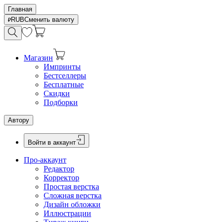
Главная
RUB
Сменить валюту
Магазин
Импринты
Бестселлеры
Бесплатные
Скидки
Подборки
Автору
Войти в аккаунт
Про-аккаунт
Редактор
Корректор
Простая верстка
Сложная верстка
Дизайн обложки
Иллюстрации