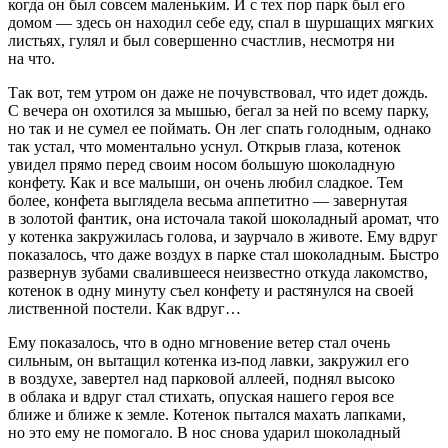
когда он был совсем маленьким. И с тех пор парк был его
домом — здесь он находил себе еду, спал в шуршащих мягких
листьях, гулял и был совершенно счастлив, несмотря ни
на что.
Так вот, тем утром он даже не почувствовал, что идет дождь.
С вечера он охотился за мышью, бегал за ней по всему парку,
но так и не сумел ее поймать. Он лег спать голодным, однако
так устал, что моментально уснул. Открыв глаза, котенок
увидел прямо перед своим носом большую шоколадную
конфету. Как и все малыши, он очень любил сладкое. Тем
более, конфета выглядела весьма аппетитно — завернутая
в золотой фантик, она источала такой шоколадный аромат, что
у котенка закружилась голова, и заурчало в животе. Ему вдруг
показалось, что даже воздух в парке стал шоколадным. Быстро
развернув зубами свалившееся неизвестно откуда лакомство,
котенок в одну минуту съел конфету и растянулся на своей
лиственной постели. Как вдруг…
Ему показалось, что в одно мгновение ветер стал очень
сильным, он вытащил котенка из-под лавки, закружил его
в воздухе, завертел над парковой аллеей, поднял высоко
в облака и вдруг стал стихать, опуская нашего героя все
ближе и ближе к земле. Котенок пытался махать лапками,
но это ему не помогало. В нос снова ударил шоколадный