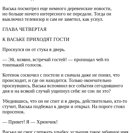
Васька посмотрел еще немного деревенские новости,
но больше ничего интересного не передали. Тогда он
выключил телевизор и сам не заметил, как уснул.
ГЛАВА ЧЕТВЕРТАЯ
К ВАСЬКЕ ПРИХОДЯТ ГОСТИ
Проснулся он от стука в дверь.
— Эй, хозяин, встречай гостей! — пропищал чей-то
тоненький голосок.
Котенок соскочил с постели и сначала даже не понял, что
происходит, и где он находится. Только окончательно
проснувшись, Васька вспомнил все события сегодняшнего
дня и на всякий случай ущипнул себя: не сон ли это?
Убедившись, что он не спит и в дверь, действительно, кто-то
стучит, Васька подбежал к двери и открыл. На пороге стоял
поросенок.
— Привет! Я — Хрюнчик!
Васька не смог сдержать улыбку, услышав такое забавное имя.