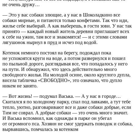
не очень дружу…
— Это у вас собаки злющие, а у нас в Шоколадкино все
собаки мирные, и питаются только конфетами. Так что иди,
жилье себе выбирай. А как выберешь, в гости зови. У нас так
принято — каждый новый житель деревни приглашает всех
к себе на ужин, там все и знакомятся! — и с этими словами
лягушонок нырнул в пруд и исчез под водой.
Котенок немного постоял на берегу, подождал пока
не успокоятся круги на воде, а потом развернулся и пошел
по пыльной дороге, разглядывая все, что попадалось у него
на пути. И обнаружил, что здесь действительно много
свободного жилья. На молодой осине, около круглого дупла,
висела табличка «СВОБОДНО», это означало, что дупло
никем не занято.
— Вот жизнь! — подумал Васька. — А у нас в городе…
Скитался я по холодному парку, спал под лавками, а тут тебе
тепло, уютно, разговаривают все и даже собаки добрые, если
Тим не соврал. А добрые собаки — это очень много значит.
И Васька вспомнил, как однажды в парке он убегал
от огромного пса. Хозяин не смог удержать поводок и собака,
вырвавшись, помчалась за котенком