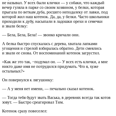
не называл. У всех были клички — у собаки, что каждый
вечер гуляла в парке со своим хозяином, у белки, которая
прыгала по веткам дуба, росшего неподалеку от лавки, под
которой жил наш котенок. Да, да, у белки. Часто
школьни
ки
приходили к дубу, насыпали в ладошки орехи и семечки
и звали белку:
— Бела, Бела, Бела! — звонко кричали они.
А белка быстро спускалась с дерева, хватала лапками
угощения и стрелой взбиралась обратно. Дети смеялись
и звали ее снова. От воспоминаний котенок загрустил.
«Как же это так, −подумал он. — У всех есть клички, а мне
никто даже имя не потрудился придумать. Что я, хуже
остальных?»
Он повернулся к лягушонку:
— А у меня нет имени, — печально сказал котенок.
— Тогда тебя будут звать Васька, в деревнях всегда так котов
зовут. — Быстро среагировал Тим.
Котенок сразу повеселел: