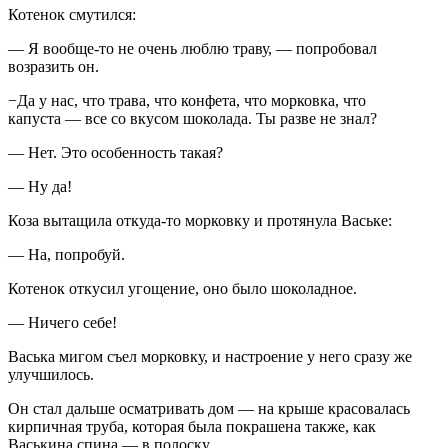
Котенок смутился:
— Я вообще-то не очень люблю траву, — попробовал
возразить он.
−Да у нас, что трава, что конфета, что морковка, что
капуста — все со вкусом шоколада. Ты разве не знал?
— Нет. Это особенность такая?
— Ну да!
Коза вытащила откуда-то морковку и протянула Ваське:
— На, попробуй.
Котенок откусил угощение, оно было шоколадное.
— Ничего себе!
Васька мигом съел морковку, и настроение у него сразу же
улучшилось.
Он стал дальше осматривать дом — на крыше красовалась
кирпичная труба, которая была покрашена также, как
Васькина спина — в полоску.