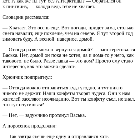
кот. А как же ты тут, без Антарктиды? — Обратился он
к пингвину, — холода ведь тебе не хватает.
Словарик рассмеялся:
— Хватает. Это осень еще. Вот погоди, придет зима, столько
снега навалит, еще похлеще, чем на севере. Я тут второй год
зимовать буду. А весной, наверное, домой.
— Отсюда разве можно вернуться домой? — заинтересовался
Васька. Нет, домой он пока не хотел, да и дома-то у него, как
такового, не было. Разве лавка — это дом? Просто ему стало
интересно, как это можно сделать.
Хрюнчик подпрыгнул:
— Отсюда можно отправиться куда угодно, и тут никто
никого не держит. Наши конфеты творят чудеса. Они к нам
жителей заселяют неожиданно. Вот ты конфету съел, не знал,
что тут очутишься?
— Нет, — задумчиво протянул Васька.
А поросенок продолжил:
— Так завтра съешь еще одну и отправляйся хоть