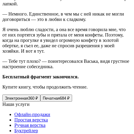
лапкой.
— Немного. Единственное, в чем мы с ней никак не могли
договориться — это в любви к сладкому.
Я очень люблю сладости, а она все время говорила мне, что
от них портятся зубы и прятала от меня конфеты. Поэтому,
когда на прогулке я увидел огромную конфету в золотой
обертке, я съел ее, даже не спросив разрешения у моей
хозяйки. И вот я тут.
— Тебе тут плохо? — поинтересовался Васька, видя грустное
настроение собеседника.
Бесплатный фрагмент закончился.
Купите книгу, чтобы продолжить чтение.
Электронная
360
₽
Печатная
684
₽
Наши услуги
Офлайн-продажи
Простая верстка
Ручная верстка
Буктрейлер