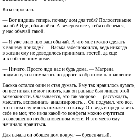
Коза спросила:
— Вот видишь теперь, почему дом для тебя? Полосатенькие
вы оба! Иди, обживайся. А вечером все у тебя соберемся,
у нас обычай такой.
— Я уже знаю про ваш обычай. А что мне нужно сделать
к вашему приходу? — Васька забеспокоился, ведь никогда
в жизни ему не доводилось принимать гостей, да еще
и в собственном доме.
— Ничего. Просто жди нас и будь дома, — Матрена
подмигнула и помчалась по дороге в обратном направлении.
Васька остался один и стал думать. Ему так нравилось думать,
он все никак не мог понять, как он раньше был лишен этой
возможности. Оказывается, это так здорово — рассуждать,
мыслить, вспоминать, анализировать… Он подумал, что все,
что с ним случилось похоже на сказку. Он ведь и представить
себе не мог, что из-за какой-то конфеты можно очутиться
в совершенно необыкновенном месте. И это место ему
начинало нравиться.
Для начала он обошел дом вокруг — бревенчатый,