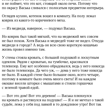
и не поймет, что это кот, стоящий около печи. Потому что
по окрасу Васька сливался с полосатым предметом интерьера.
Оглядев кухню, котенок вошел в комнату. На полу лежал
коврик из какого-то коричневого меха.
— Из медведя, наверное, — подумал Васька.
Но коврик был такой мягкий, что на медвежий мех совсем
не был похож. Хотя Васька и медведей тоже не видел. Откуда
медведи в городе? А ведь он всю свою короткую кошачью
жизнь провел именно там.
У стены стояла кровать, с большой подушкой и лоскутным
одеялом. Рядом с кроватью, на тумбочке, красовался
телевизор. Ему кот особенно обрадовался, ведь у него никогда
не было телевизора. Да чего уж, — дома у него тоже никогда
не было. В каждой стене было большое окно, всего четыре,
поэтому в комнате было очень много света! И на каждом
окошке висели шторки с мышатами и стояли горшочки
с зеленой травой-едой.
— Вот это дом! Вот это деревня! — Васька плюхнулся
на кровать и растянулся на подушке! — Я и не мечтал о такой
судьбе, лежа у себя под лавкой в то дождливое утро! Вот так