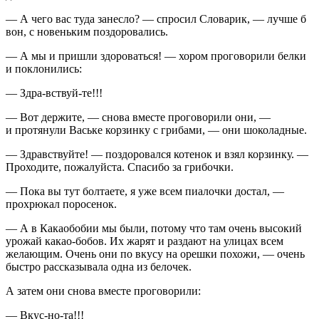
— А чего вас туда занесло? — спросил Словарик, — лучше б
вон, с новеньким поздоровались.
— А мы и пришли здороваться! — хором проговорили белки
и поклонились:
— Здра-вствуй-те!!!
— Вот держите, — снова вместе проговорили они, —
и протянули Ваське корзинку с грибами, — они шоколадные.
— Здравствуйте! — поздоровался котенок и взял корзинку. —
Проходите, пожалуйста. Спасибо за грибочки.
— Пока вы тут болтаете, я уже всем пиалочки достал, —
прохрюкал поросенок.
— А в Какаобобии мы были, потому что там очень высокий
урожай какао-бобов. Их жарят и раздают на улицах всем
желающим. Очень они по вкусу на орешки похожи, — очень
быстро рассказывала одна из белочек.
А затем они снова вместе проговорили:
— Вкус-но-та!!!