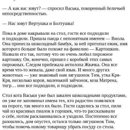
— А как вас зовут? — спросил Васька, покоренный беличьей
непосредственностью.
— Нас зовут Вертушка и Болтушка!
Пока в доме накрывали на стол, гости все подходили
и подходили. Пришла панда с непонятным именем — Виола.
Она принесла шоколадный бамбук, за ней притопал ежик, имя
которого больше было похоже на фамилию — Картошкин.
Назвали его так, потому что он очень любил пирожное
картошку. Он, конечно, пришел с коробкой этих самых
пирожных. Следом прибежала антилопа Жвачка. Она все
время что-то жевала, даже свой язык. И много других
животных — уже знакомый нам лягушонок Тим, утка Кря-
Кря, несколько коров, маленький зайчонок, коза Матрена,
тигр… они все подходили, и подходили.
Стол кота Васьки уже был завален шоколадными продуктами,
он уже не запоминал имена тех, кто радостно появлялся
на пороге, так много их было. Гости садились за стол, пили
чай из красивых пиалок в горошек, что-то рассказывали
о себе, потом раскланивались и уходили. Постепенно все
разошлись, дом опустел, остался только лягушонок Тим,
чтобы помочь новому товарищу убрать посуду со стола.