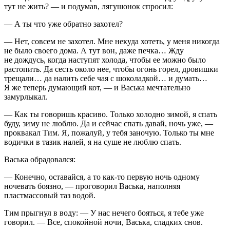
тут не жить? — и подумав, лягушонок спросил:
— А ты что уже обратно захотел?
— Нет, совсем не захотел. Мне некуда хотеть, у меня никогда
не было своего дома. А тут вон, даже печка… Жду
не дождусь, когда наступят холода, чтобы ее можно было
растопить. Да сесть около нее, чтобы огонь горел, дровишки
трещали… да налить себе чая с шоколадкой… и думать…
Я же теперь думающий кот, — и Васька мечтательно
замурлыкал.
— Как ты говоришь красиво. Только холодно зимой, я спать
буду, зиму не люблю. Да и сейчас спать давай, ночь уже, —
проквакал Тим. Я, пожалуй, у тебя заночую. Только ты мне
водички в тазик налей, я на суше не люблю спать.
Васька обрадовался:
— Конечно, оставайся, а то как-то первую ночь одному
ночевать боязно, — проговорил Васька, наполняя
пластмассовый таз водой.
Тим прыгнул в воду: — У нас нечего бояться, я тебе уже
говорил. — Все, спокойной ночи, Васька, сладких снов.