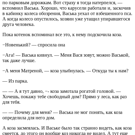
по парковым дорожкам. Вот страху я тогда натерпелся, —
вспомнил Васька. Хорошо, что карусели работали и, заскочив
в кабинку
колес
а обозрения, Васька уехал от взбешенного пса.
А когда колесо опустилось, хозяин уже утащил упиравшегося
друга человека.
Пока котенок вспоминал все это, к нему подскочила коза.
−Новенький? — спросила она
−Ага! — Васька кивнул. — Меня Вася зовут, можно Васькой,
так даже лучше.
−А меня Матреной, — коза улыбнулась. — Откуда ты к нам?
— Из парка.
— — А я тут давно, −- коза замотала рогатой головой. —
Хочешь, покажу тебе свободный дом? Прямо у леса, как раз
для тебя.
— — Почему для меня? — Васька не мог понять, как коза
определила для него дом.
А коза засмеялась. И Ваське было так странно видеть, как коза
смеется, до этого он вообще коз никогда не видел. А тут еще