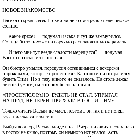
НОВОЕ ЗНАКОМСТВО
Васька открыл глаза. В окно на него смотрело апельсиновое
солнце.
— Какое яркое! — подумал Васька и тут же зажмурился.
Солнце было похоже на горячую расплавленную карамель…
— И чего мне тут везде сладости мерещатся? — подумал
Васька и соскочил с постели.
Он быстро умылся, перекусил оставшимися с вечерами
пирожными, которые принес ежик Картошкин и отправился
будить Тима. Но в тазу никого не оказалось. На столе лежал
листок бумаги, на котором было написано:
«ПРОСНУЛСЯ РАНО. БУДИТЬ НЕ СТАЛ. УПРЫГАЛ
НА ПРУД. НЕ ТЕРЯЙ. ПРИХОДИ В ГОСТИ. ТИМ».
Только читать Васька не умел, поэтому, он так и не понял,
куда подевался товарищ.
Выйдя во двор, Васька увидел пса. Вчера никаких псов у него
в гостях не было, поэтому он немного испугался. Хоть