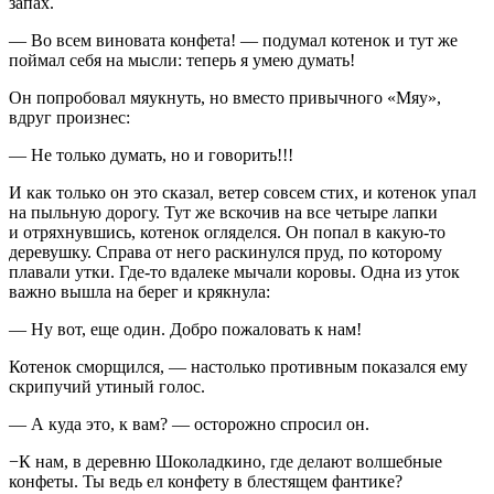
запах.
— Во всем виновата конфета! — подумал котенок и тут же
поймал себя на мысли: теперь я умею думать!
Он попробовал мяукнуть, но вместо привычного «Мяу»,
вдруг произнес:
— Не только думать, но и говорить!!!
И как только он это сказал, ветер совсем стих, и котенок упал
на пыльную дорогу. Тут же вскочив на все четыре лапки
и отряхнувшись, котенок огляделся. Он попал в какую-то
деревушку. Справа от него раскинулся пруд, по которому
плавали утки. Где-то вдалеке мычали коровы. Одна из уток
важно вышла на берег и крякнула:
— Ну вот, еще один. Добро пожаловать к нам!
Котенок сморщился, — настолько противным показался ему
скрипучий утиный голос.
— А куда это, к вам? — осторожно спросил он.
−К нам, в деревню Шоколадкино, где делают волшебные
конфеты. Ты ведь ел конфету в блестящем фантике?