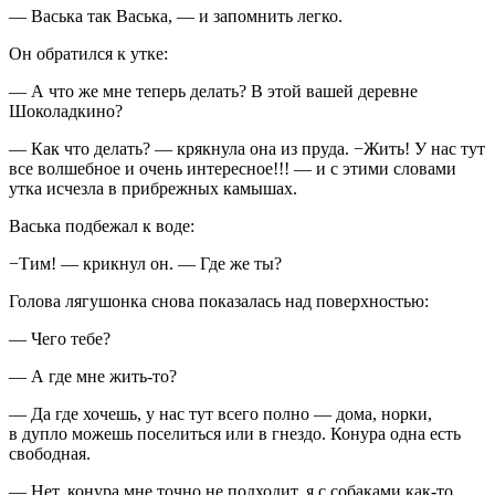
— Васька так Васька, — и запомнить легко.
Он обратился к утке:
— А что же мне теперь делать? В этой вашей деревне
Шоколадкино?
— Как что делать? — крякнула она из пруда. −Жить! У нас тут
все волшебное и очень интересное!!! — и с этими словами
утка исчезла в прибрежных камышах.
Васька подбежал к воде:
−Тим! — крикнул он. — Где же ты?
Голова лягушонка снова показалась над поверхностью:
— Чего тебе?
— А где мне жить-то?
— Да где хочешь, у нас тут всего полно — дома, норки,
в дупло можешь поселиться или в гнездо. Конура одна есть
свободная.
— Нет, конура мне точно не подходит, я с собаками как-то