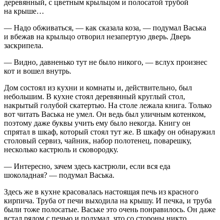
деревянный, с цветным крыльцом и полосатой трубой
на крыше…
— Надо обживаться, — как сказала коза, — подумал Васька
и вбежав на крыльцо отворил незапертую дверь. Дверь
заскрипела.
— Видно, давненько тут не было никого, — вслух произнес
кот и вошел внутрь.
Дом состоял из кухни и комнаты и, действительно, был
небольшим. В кухне стоял деревянный круглый стол,
накрытый голубой скатертью. На столе лежала книга. Только
вот читать Васька не умел. Он ведь был уличным котенком,
поэтому даже буквы учить ему было некогда. Книгу он
спрятал в шкаф, который стоял тут же. В шкафу он обнаружил
столовый сервиз, чайник, набор полотенец, поварешку,
несколько кастрюль и сковородку.
— Интересно, зачем здесь кастрюли, если вся еда
шоколадная? — подумал Васька.
Здесь же в кухне красовалась настоящая печь из красного
кирпича. Труба от печи выходила на крышу. И печка, и труба
были тоже полосатые. Ваське это очень понравилось. Он даже
встал рядом с печью и подумал, что со стороны никто