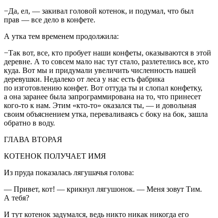
−Да, ел, — закивал головой котенок, и подумал, что был
прав — все дело в конфете.
А утка тем временем продолжила:
−Так вот, все, кто пробует наши конфеты, оказываются в этой
деревне. А то совсем мало нас тут стало, разлетелись все, кто
куда. Вот мы и придумали увеличить численность нашей
деревушки. Недалеко от леса у нас есть фабрика
по изготовлению конфет. Вот оттуда ты и слопал конфетку,
а она заранее была запрограммирована на то, что принесет
кого-то к нам. Этим «кто-то» оказался ты, — и довольная
своим объяснением утка, переваливаясь с боку на бок, зашла
обратно в воду.
ГЛАВА ВТОРАЯ
КОТЕНОК ПОЛУЧАЕТ ИМЯ
Из пруда показалась лягушачья голова:
— Привет, кот! — крикнул лягушонок. — Меня зовут Тим.
А тебя?
И тут котенок задумался, ведь никто никак никогда его