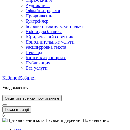
Тираж книги
Аудиокнига
Офлайн-продажи
Продвижение
Буктрейлер
Большой издательский пакет
Rideró для бизнеса
Юридический советник
Дополнительные услуги
Расшифровка текста
Перевод
Книги в аэропортах
Публикация
Все услуги
Кабинет
Кабинет
Уведомления
Отметить все как прочитанные
Показать ещё
6
+