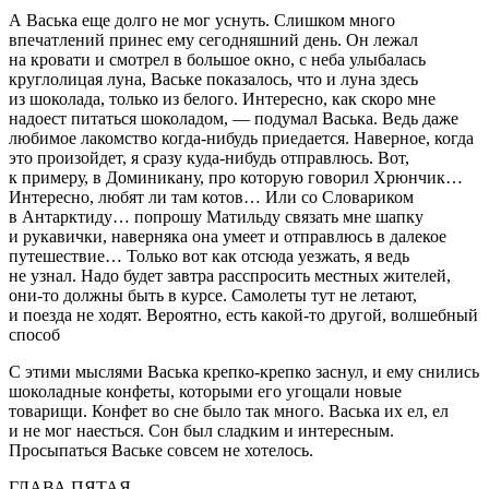
А Васька еще долго не мог уснуть. Слишком много
впечатлений принес ему сегодняшний день. Он лежал
на кровати и смотрел в большое окно, с неба улыбалась
круглолицая луна, Ваське показалось, что и луна здесь
из шоколада, только из белого. Интересно, как скоро мне
надоест питаться шоколадом, — подумал Васька. Ведь даже
любимое лакомство когда-нибудь приедается. Наверное, когда
это произойдет, я сразу куда-нибудь отправлюсь. Вот,
к примеру, в Доминикану, про которую говорил Хрюнчик…
Интересно, любят ли там котов… Или со Словариком
в Антарктиду… попрошу Матильду связать мне шапку
и рукавички, наверняка она умеет и отправлюсь в далекое
путешествие… Только вот как отсюда уезжать, я ведь
не узнал. Надо будет завтра расспросить местных жителей,
они-то должны быть в курсе. Самолеты тут не летают,
и поезда не ходят. Вероятно, есть какой-то другой, волшебный
способ
С этими мыслями Васька крепко-крепко заснул, и ему снились
шоколадные конфеты, которыми его угощали новые
товарищи. Конфет во сне было так много. Васька их ел, ел
и не мог наесться. Сон был сладким и интересным.
Просыпаться Ваське совсем не хотелось.
ГЛАВА ПЯТАЯ