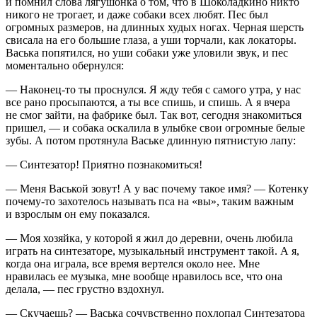
и помнил слова лягушонка о том, что в Шоколадкино никто
никого не трогает, и даже собаки всех любят. Пес был
огромных размеров, на длинных худых ногах. Черная шерсть
свисала на его большие глаза, а уши торчали, как локаторы.
Васька попятился, но уши собаки уже уловили звук, и пес
моментально обернулся:
— Наконец-то ты проснулся. Я жду тебя с самого утра, у нас
все рано просыпаются, а ты все спишь, и спишь. А я вчера
не смог зайти, на фабрике был. Так вот, сегодня знакомиться
пришел, — и собака оскалила в улыбке свои огромные белые
зубы. А потом протянула Ваське длинную пятнистую лапу:
— Синтезатор! Приятно познакомиться!
— Меня Васькой зовут! А у вас почему такое имя? — Котенку
почему-то захотелось называть пса на «вы», таким важным
и взрослым он ему показался.
— Моя хозяйка, у которой я жил до деревни, очень любила
играть на синтезаторе, музыкальный инструмент такой. А я,
когда она играла, все время вертелся около нее. Мне
нравилась ее музыка, мне вообще нравилось все, что она
делала, — пес грустно вздохнул.
— Скучаешь? — Васька сочувственно похлопал Синтезатора