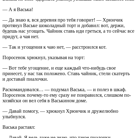
— А я Васька!
— Да знаю я, вся деревня про тебя говорит! — Хрюнчик
протянул Ваське шоколадный торт и добавил: вот, держи,
будешь нас угощать. Чайник ставь иди греться, а то сейчас все
придут, а чая нет.
— Так и угощения к чаю нет, — расстроился кот.
Поросенок хрюкнул, указывая на торт:
— Вот тебе угощение, и еще каждый что-нибудь свое
принесет, у нас так положено. Ставь чайник, стели скатерть
и доставай пиалочки.
Раскомандовался… — подумал Васька, — и полез в шкаф.
Поросенок почему-то ему сразу не понравился, слишком по-
хозяйски он вел себя в Васькином доме.
— Давай помогу, — хрюкнул Хрюнчик и дружелюбно
улыбнулся.
Васька растаял:
— Давай. Я ведь даже не знаю, что такое пиалочки.