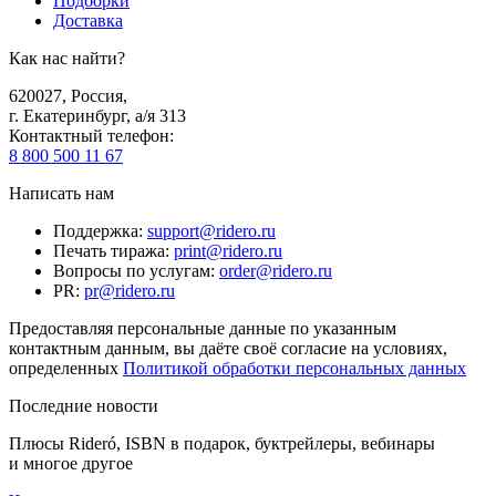
Подборки
Доставка
Как нас найти?
620027
,
Россия
,
г. Екатеринбург, а/я 313
Контактный телефон
:
8 800 500 11 67
Написать нам
Поддержка
:
support@ridero.ru
Печать тиража
:
print@ridero.ru
Вопросы по услугам
:
order@ridero.ru
PR
:
pr@ridero.ru
Предоставляя персональные данные по указанным
контактным данным, вы даёте своё согласие на условиях,
определенных
Политикой обработки персональных данных
Последние новости
Плюсы Rideró, ISBN в подарок, буктрейлеры, вебинары
и многое другое