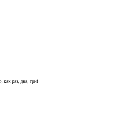
 как раз, два, три!