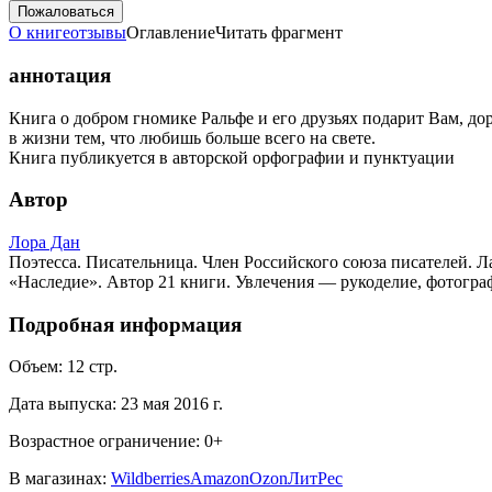
Пожаловаться
О книге
отзывы
Оглавление
Читать фрагмент
аннотация
Книга о добром гномике Ральфе и его друзьях подарит Вам, до
в жизни тем, что любишь больше всего на свете.
Книга публикуется в авторской орфографии и пунктуации
Автор
Лора Дан
Поэтесса. Писательница. Член Российского союза писателей. 
«Наследие». Автор 21 книги. Увлечения — рукоделие, фотограф
Подробная информация
Объем:
12
стр.
Дата выпуска:
23 мая 2016 г.
Возрастное ограничение:
0
+
В магазинах:
Wildberries
Amazon
Ozon
ЛитРес