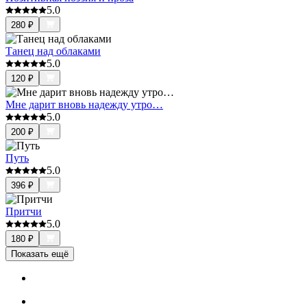
5.0
280
₽
Танец над облаками
5.0
120
₽
Мне дарит вновь надежду утро…
5.0
200
₽
Путь
5.0
396
₽
Притчи
5.0
180
₽
Показать ещё