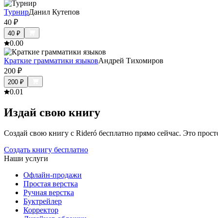
Турнир
Данил Кутепов
40
₽
40
₽
0.0
0
Краткие грамматики языков
Андрей Тихомиров
200
₽
200
₽
0.0
1
Издай свою книгу
Создай свою книгу с Rideró бесплатно прямо сейчас. Это просто,
Создать книгу бесплатно
Наши услуги
Офлайн-продажи
Простая верстка
Ручная верстка
Буктрейлер
Корректор