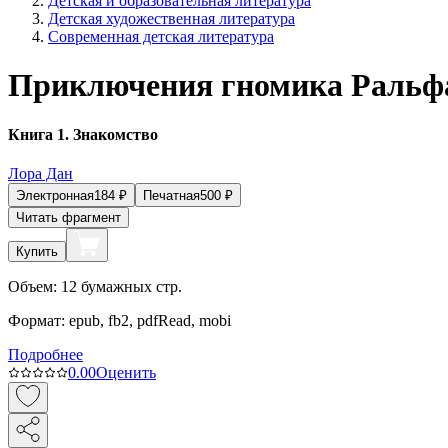
Детская и образовательная литература
Детская художественная литература
Современная детская литература
Приключения гномика Ральф
Книга 1. Знакомство
Лора Дан
Электронная
184
₽
Печатная
500
₽
Читать фрагмент
Купить
Объем:
12
бумажных стр.
Формат:
epub, fb2, pdfRead, mobi
Подробнее
0.0
0
Оценить