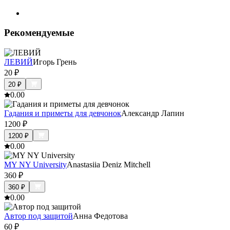
Рекомендуемые
ЛЕВИЙ
Игорь Грень
20
₽
20
₽
0.0
0
Гадания и приметы для девчонок
Александр Лапин
1200
₽
1200
₽
0.0
0
MY NY University
Anastasiia Deniz Mitchell
360
₽
360
₽
0.0
0
Автор под защитой
Анна Федотова
60
₽