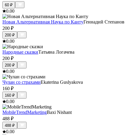
60
₽
0.0
0
Новая Альтернативная Наука по Канту
Геннадий Степанов
200
₽
200
₽
0.0
0
Народные сказки
Татьяна Логачева
200
₽
200
₽
0.0
0
Чулан со страхами
Ekaterina Guslyakova
160
₽
160
₽
0.0
0
MobileTrendMarketing
Baxi Nishant
488
₽
488
₽
0.0
0