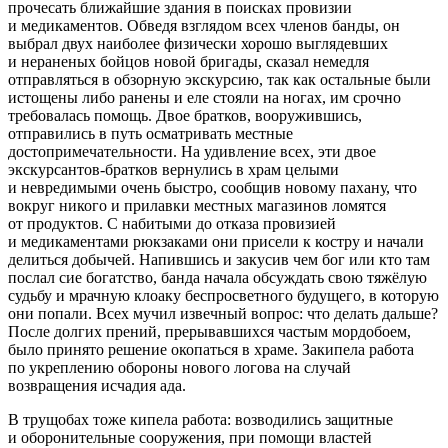
прочесать ближайшие здания в поисках провизии
и медикаментов. Обведя взглядом всех членов банды, он
выбрал двух наиболее физически хорошо выглядевших
и нераненых бойцов новой бригады, сказал немедля
отправляться в обзорную экскурсию, так как остальные были
истощены либо ранены и еле стояли на ногах, им срочно
требовалась помощь. Двое братков, вооружившись,
отправились в путь осматривать местные
достопримечательности. На удивление всех, эти двое
экскурсантов-братков вернулись в храм целыми
и невредимыми очень быстро, сообщив новому пахану, что
вокруг никого и прилавки местных магазинов ломятся
от продуктов. С набитыми до отказа провизией
и медикаментами рюкзаками они присели к костру и начали
делиться добычей. Напившись и закусив чем бог или кто там
послал сие богатство, банда начала обсуждать свою тяжёлую
судьбу и мрачную клоаку беспросветного будущего, в которую
они попали. Всех мучил извечный вопрос: что делать дальше?
После долгих прений, прерывавшихся частым мордобоем,
было принято решение окопаться в храме. Закипела работа
по укреплению обороны нового логова на случай
возвращения исчадия ада.
В трущобах тоже кипела работа: возводились защитные
и оборонительные сооружения, при помощи властей