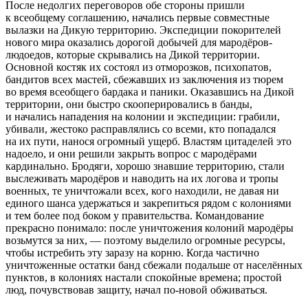
После недолгих переговоров обе стороны пришли
к всеобщему соглашению, начались первые совместные
вылазки на Дикую территорию. Экспедиции покорителей
нового мира оказались дорогой добычей для мародёров-
людоедов, которые скрывались на Дикой территории.
Основной костяк их состоял из отморозков, психопатов,
бандитов всех мастей, сбежавших из заключения из тюрем
во время всеобщего бардака и паники. Оказавшись на Дикой
территории, они быстро скооперировались в банды,
и начались нападения на колонии и экспедиции: грабили,
убивали, жестоко расправлялись со всеми, кто попадался
на их пути, нанося огромный ущерб. Властям цитаделей это
надоело, и они решили закрыть вопрос с мародёрами
кардинально. Бродяги, хорошо знавшие территорию, стали
выслеживать мародёров и наводить на их логова и тропы
военных, те уничтожали всех, кого находили, не давая ни
единого шанса удержаться и закрепиться рядом с колониями
и тем более под боком у правительства. Командование
прекрасно понимало: после уничтожения колоний мародёры
возьмутся за них, — поэтому выделило огромные ресурсы,
чтобы истребить эту заразу на корню. Когда частично
уничтоженные остатки банд сбежали подальше от населённых
пунктов, в колониях настали спокойные времена; простой
люд, почувствовав защиту, начал по-новой обживаться.