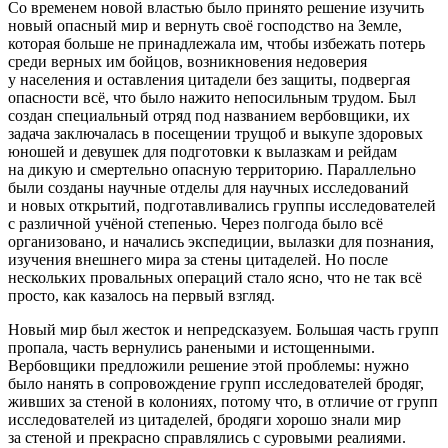
Со временем новой властью было принято решение изучить
новый опасный мир и вернуть своё господство на Земле,
которая больше не принадлежала им, чтобы избежать потерь
среди верных им бойцов, возникновения недоверия
у населения и оставления цитадели без защиты, подвергая
опасности всё, что было нажито непосильным трудом. Был
создан специальный отряд под названием вербовщики, их
задача заключалась в посещении трущоб и выкупе здоровых
юношей и девушек для подготовки к вылазкам и рейдам
на дикую и смертельно опасную территорию. Параллельно
были созданы научные отделы для научных исследований
и новых открытий, подготавливались группы исследователей
с различной учёной степенью. Через полгода было всё
организовано, и начались экспедиции, вылазки для познания,
изучения внешнего мира за стены цитаделей. Но после
нескольких провальных операций стало ясно, что не так всё
просто, как казалось на первый взгляд.
Новый мир был жесток и непредсказуем. Большая часть групп
пропала, часть вернулись ранеными и истощенными.
Вербовщики предложили решение этой проблемы: нужно
было нанять в сопровождение групп исследователей бродяг,
живших за стеной в колониях, потому что, в отличие от групп
исследователей из цитаделей, бродяги хорошо знали мир
за стеной и прекрасно справлялись с суровыми реалиями.