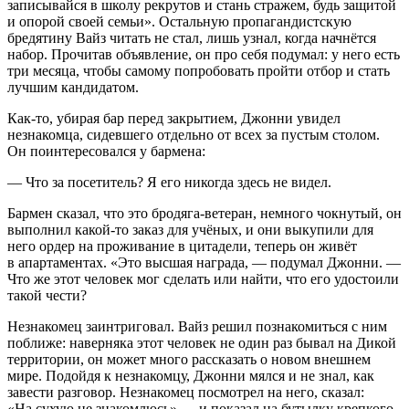
записывайся в школу рекрутов и стань стражем, будь защитой
и опорой своей семьи». Остальную пропагандистскую
бредятину Вайз читать не стал, лишь узнал, когда начнётся
набор. Прочитав объявление, он про себя подумал: у него есть
три месяца, чтобы самому попробовать пройти отбор и стать
лучшим кандидатом.
Как-то, убирая бар перед закрытием, Джонни увидел
незнакомца, сидевшего отдельно от всех за пустым столом.
Он поинтересовался у бармена:
— Что за посетитель? Я его никогда здесь не видел.
Бармен сказал, что это бродяга-ветеран, немного чокнутый, он
выполнил какой-то заказ для учёных, и они выкупили для
него ордер на проживание в цитадели, теперь он живёт
в апартаментах. «Это высшая награда, — подумал Джонни. —
Что же этот человек мог сделать или найти, что его удостоили
такой чести?
Незнакомец заинтриговал. Вайз решил познакомиться с ним
поближе: наверняка этот человек не один раз бывал на Дикой
территории, он может много рассказать о новом внешнем
мире. Подойдя к незнакомцу, Джонни мялся и не знал, как
завести разговор. Незнакомец посмотрел на него, сказал:
«На сухую не знакомлюсь» — и показал на бутылку крепкого