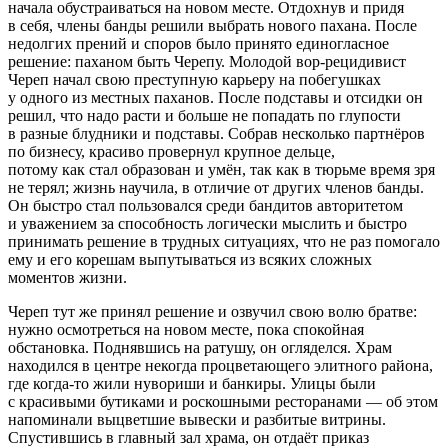
начала обустраиваться на новом месте. Отдохнув и придя
в себя,
член
ы банды решили выбрать нового пахана. После
недолгих прений и споров было принято единогласное
решение: паханом быть Черепу. Молодой вор-рецидивист
Череп начал свою преступную карьеру на побегушках
у одного из местных паханов. После подставы и отсидки он
решил, что надо расти и больше не попадать по глупости
в разные блудники и подставы. Собрав несколько партнёров
по бизнесу, красиво провернул крупное дельце,
потому как стал образован и умён, так как в тюрьме время зря
не терял; жизнь научила, в отличие от других членов банды.
Он быстро стал пользовался среди бандитов авторитетом
и уважением за способность логически мыслить и быстро
принимать решение в трудных ситуациях, что не раз помогало
ему и его корешам выпутываться из всяких сложных
моментов жизни.
Череп тут же принял решение и озвучил свою волю братве:
нужно осмотреться на новом месте, пока спокойная
обстановка. Поднявшись на ратушу, он огляделся. Храм
находился в центре некогда процветающего элитного района,
где когда-то жили нувориши и банкиры. Улицы были
с красивыми бутиками и роскошными ресторанами — об этом
напоминали выцветшие вывески и разбитые витрины.
Спустившись в главный зал храма, он отдаёт приказ