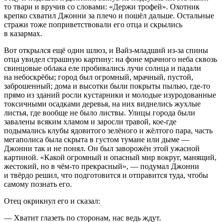
то твари и вручив со словами: «Держи трофей». Охотник
крепко схватил Джонни за плечо и пошёл дальше. Остальные
стражи тоже поприветствовали его отца и скрылись
в казармах.
Вот открылся ещё один шлюз, и Вайз-младший из-за спины
отца увидел страшную картину: на фоне мрачного неба сквозь
свинцовые облака еле пробивались лучи солнца и падали
на небоскрёбы; город был огромный, мрачный, пустой,
заброшенный; дома и высотки были покрыты пылью, где-то
прямо из зданий росли кустарники и молодые изуродованные
токсичными осадками деревья, на них виднелись жухлые
листья, где вообще не было листвы. Улицы города были
завалены всяким хламом и заросли травой, кое-где
подымались клубы ядовитого зелёного и жёлтого пара, часть
мегаполиса была скрыта в густом тумане или дыме —
Джонни так и не понял. Он был заворожён этой ужасной
картиной. «Какой огромный и опасный мир вокруг, манящий,
жестокий, но в чём-то прекрасный», — подумал Джонни
и твёрдо решил, что подготовится и отправится туда, чтобы
самому познать его.
Отец окрикнул его и сказал:
— Хватит глазеть по сторонам, нас ведь ждут.