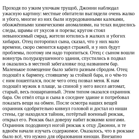
Проходя по узким улочкам трущоб, Джонни наблюдал
ужасную картину: местные обитатели выглядели очень жалко
и убого, многие из них были изуродованными калеками,
обожжёнными химическими аномалиями, на телах виднелись
следы, шрамы от укусов и порезы; кругом стоял
невыносимый смрад, жители ютились в жалких и убогих
хибарах. Отец поторопил сына, сказал, что у них мало
времени, скоро сменится караул стражей, и у них будут
проблемы, поэтому им надо торопиться. Отец с сыном вошли
вовнутрь полуразрушенного здания, спустились в подвал
и оказались в местной забегаловке под названием бар.
Маленькое помещение было забито разным сбродом. Отец
подошёл к бармену, стоявшему за стойкой бара, и о чём-то
с ним пошептался, после чего отец позвал меня. К нам
подошёл мужик в плаще, за спиной у него висел автомат,
старый, весь пошарпанный. Этим типом оказался охранник
бара. Он отвёл отца и сына в соседнее здание и потребовал
показать вещи на обмен. После осмотра наших вещей
охранник одобрительно кивнул головой и достал из ниши
стены, где находился тайник, потёртый военный рюкзак,
открыл его. Рюкзак был доверху набит всякими книгами.
Охранник пододвинул ногой рюкзак к отцу Джонни, и те
вдвоём начали изучать содержимое. Оказалось, что в рюкзаке
было всё, что нужно для образования юноши. Внезапно