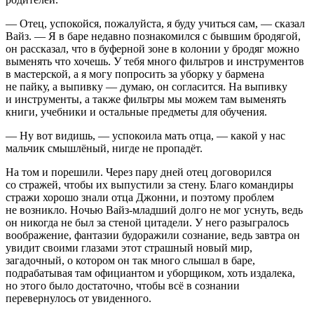
— Отец, успокойся, пожалуйста, я буду учиться сам, — сказал
Вайз. — Я в баре недавно познакомился с бывшим бродягой,
он рассказал, что в буферной зоне в колонии у бродяг можно
выменять что хочешь. У тебя много фильтров и инструментов
в мастерской, а я могу попросить за уборку у бармена
не пайку, а выпивку — думаю, он согласится. На выпивку
и инструменты, а также фильтры мы можем там выменять
книги, учебники и остальные предметы для обучения.
— Ну вот видишь, — успокоила мать отца, — какой у нас
мальчик смышлёный, нигде не пропадёт.
На том и порешили. Через пару дней отец договорился
со стражей, чтобы их выпустили за стену. Благо командиры
стражи хорошо знали отца Джонни, и поэтому проблем
не возникло. Ночью Вайз-младший долго не мог уснуть, ведь
он никогда не был за стеной цитадели. У него разыгралось
воображение, фантазии будоражили сознание, ведь завтра он
увидит своими глазами этот страшный новый мир,
загадочный, о котором он так много слышал в баре,
подрабатывая там официантом и уборщиком, хоть издалека,
но этого было достаточно, чтобы всё в сознании
перевернулось от увиденного.