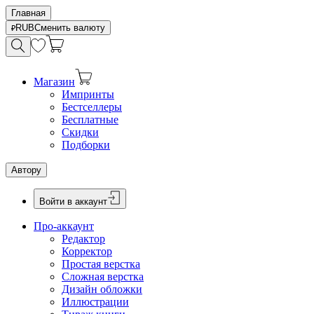
Главная
RUB
Сменить валюту
Магазин
Импринты
Бестселлеры
Бесплатные
Скидки
Подборки
Автору
Войти в аккаунт
Про-аккаунт
Редактор
Корректор
Простая верстка
Сложная верстка
Дизайн обложки
Иллюстрации