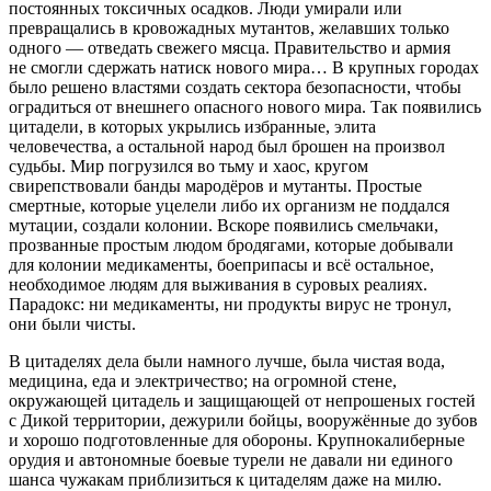
постоянных токсичных осадков. Люди умирали или
превращались в кровожадных мутантов, желавших только
одного — отведать свежего мясца. Правительство и армия
не смогли сдержать натиск нового мира… В крупных городах
было решено властями создать сектора безопасности, чтобы
оградиться от внешнего опасного нового мира. Так появились
цитадели, в которых укрылись избранные, элита
человечества, а остальной народ был брошен на произвол
судьбы. Мир погрузился во тьму и хаос, кругом
свирепствовали банды мародёров и мутанты. Простые
смертные, которые уцелели либо их организм не поддался
мутации, создали колонии. Вскоре появились смельчаки,
прозванные простым людом бродягами, которые добывали
для колонии медикаменты, боеприпасы и всё остальное,
необходимое людям для выживания в суровых реалиях.
Парадокс: ни медикаменты, ни продукты вирус не тронул,
они были чисты.
В цитаделях дела были намного лучше, была чистая вода,
медицина, еда и электричество; на огромной стене,
окружающей цитадель и защищающей от непрошеных гостей
с Дикой территории, дежурили бойцы, вооружённые до зубов
и хорошо подготовленные для обороны. Крупнокалиберные
орудия и автономные боевые турели не давали ни единого
шанса чужакам приблизиться к цитаделям даже на милю.