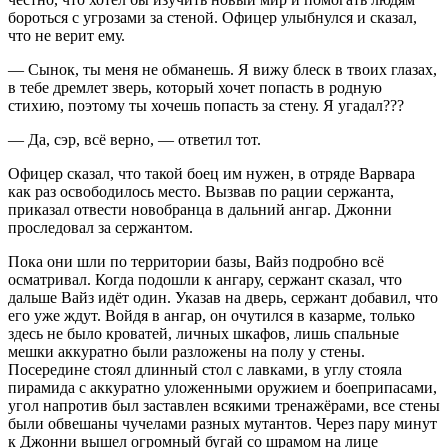
бороться с угрозами за стеной. Офицер улыбнулся и сказал,
что не верит ему.
— Сынок, ты меня не обманешь. Я вижу блеск в твоих глазах,
в тебе дремлет зверь, который хочет попасть в родную
стихию, поэтому ты хочешь попасть за стену. Я угадал???
— Да, сэр, всё верно, — ответил тот.
Офицер сказал, что такой боец им нужен, в отряде Варвара
как раз освободилось место. Вызвав по рации сержанта,
приказал отвести новобранца в дальний ангар. Джонни
проследовал за сержантом.
Пока они шли по территории базы, Вайз подробно всё
осматривал. Когда подошли к ангару, сержант сказал, что
дальше Вайз идёт один. Указав на дверь, сержант добавил, что
его уже ждут. Войдя в ангар, он очутился в казарме, только
здесь не было кроватей, личных шкафов, лишь спальные
мешки аккуратно были разложены на полу у стены.
Посередине стоял длинный стол с лавками, в углу стояла
пирамида с аккуратно уложенными оружием и боеприпасами,
угол напротив был заставлен всякими тренажёрами, все стены
были обвешаны чучелами разных мутантов. Через пару минут
к Джонни вышел огромный бугай со шрамом на лице