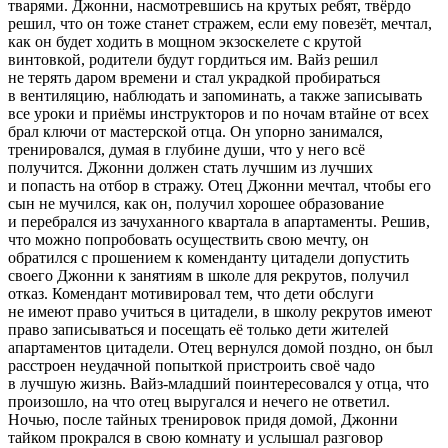
тварями. Джонни, насмотревшись на крутых ребят, твёрдо
решил, что он тоже станет стражем, если ему повезёт, мечтал,
как он будет ходить в мощном экзоскелете с крутой
винтовкой, родители будут гордиться им. Вайз решил
не терять даром времени и стал украдкой пробираться
в вентиляцию, наблюдать и запоминать, а также записывать
все уроки и приёмы инструкторов и по ночам втайне от всех
брал ключи от мастерской отца. Он упорно занимался,
тренировался, думая в глубине души, что у него всё
получится. Джонни должен стать лучшим из лучших
и попасть на отбор в стражу. Отец Джонни мечтал, чтобы его
сын не мучился, как он, получил хорошее образование
и перебрался из зачуханного квартала в апартаменты. Решив,
что можно попробовать осуществить свою мечту, он
обратился с прошением к коменданту цитадели допустить
своего Джонни к занятиям в школе для рекрутов, получил
отказ. Комендант мотивировал тем, что дети обслуги
не имеют право учиться в цитадели, в школу рекрутов имеют
право записываться и посещать её только дети жителей
апартаментов цитадели. Отец вернулся домой поздно, он был
расстроен неудачной попыткой пристроить своё чадо
в лучшую жизнь. Вайз-младший поинтересовался у отца, что
произошло, на что отец выругался и нечего не ответил.
Ночью, после тайных тренировок придя домой, Джонни
тайком прокрался в свою комнату и услышал разговор