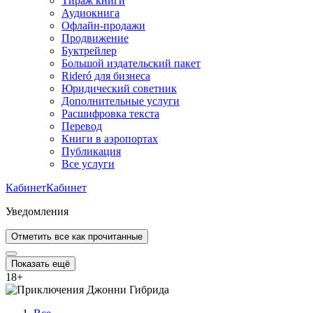
Тираж книги
Аудиокнига
Офлайн-продажи
Продвижение
Буктрейлер
Большой издательский пакет
Rideró для бизнеса
Юридический советник
Дополнительные услуги
Расшифровка текста
Перевод
Книги в аэропортах
Публикация
Все услуги
Кабинет
Кабинет
Уведомления
Отметить все как прочитанные
Показать ещё
18
+