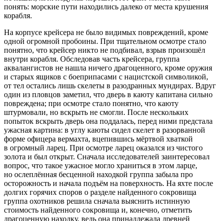
понять: морские пути находились далеко от места крушения
корабля.
На корпусе крейсера не было видимых повреждений, кроме
одной огромной пробоины. При тщательном осмотре стало
понятно, что крейсер никто не подбивал, взрыв произошёл
внутри корабля. Обследовав часть крейсера, группа
аквалангистов не нашла ничего драгоценного, кроме оружия
и старых ящиков с боеприпасами с
нацис
тской символикой,
от тел остались лишь скелеты в разодранных мундирах. Вдруг
один из пловцов заметил, что дверь в каюту капитана сильно
повреждена; при осмотре стало понятно, что каюту
штурмовали, но
вскры
ть не смогли. После нескольких
попыток
вскры
ть дверь она поддалась, перед ними предстала
ужасная картина: в углу каюты сидел скелет в разорванной
форме офицера вермахта, вцепившись мёртвой хваткой
в огромный ларец. При осмотре ларец оказался из чистого
золота и был открыт. Сначала исследователей заинтересовал
вопрос, что такое ужасное могло храниться в этом ларце,
но ослеплённая бесценной находкой группа забыла про
осторожность и начала подъём на поверхность. На яхте после
долгих горячих споров о разделе найденного сокровища
группа охотников решила сначала выяснить истинную
стоимость найденного сокровища и, конечно, отметить
драгоценную находку, ведь она принадлежала древней