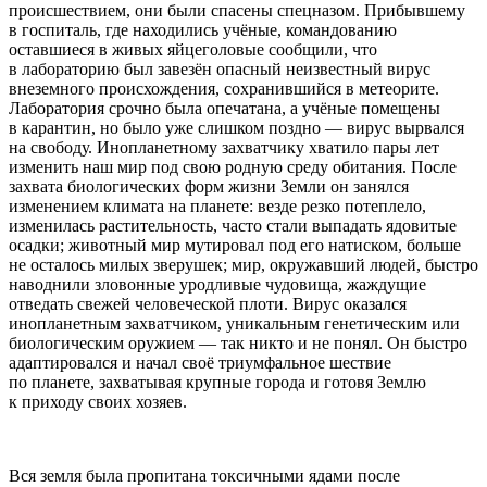
происшествием, они были спасены спецназом. Прибывшему
в госпиталь, где находились учёные, командованию
оставшиеся в живых яйцеголовые сообщили, что
в лабораторию был завезён опасный неизвестный вирус
внеземного происхождения, сохранившийся в метеорите.
Лаборатория срочно была опечатана, а учёные помещены
в карантин, но было уже слишком поздно — вирус вырвался
на свободу. Инопланетному захватчику хватило пары лет
изменить наш мир под свою родную среду обитания. После
захвата биологических форм жизни Земли он занялся
изменением климата на планете: везде резко потеплело,
изменилась растительность, часто стали выпадать ядовитые
осадки; животный мир мутировал под его натиском, больше
не осталось милых зверушек; мир, окружавший людей, быстро
наводнили зловонные уродливые чудовища, жаждущие
отведать свежей человеческой плоти. Вирус оказался
инопланетным захватчиком, уникальным генетическим или
биологическим оружием — так никто и не понял. Он быстро
адаптировался и начал своё триумфальное шествие
по планете, захватывая крупные города и готовя Землю
к приходу своих хозяев.
Вся земля была пропитана токсичными ядами после