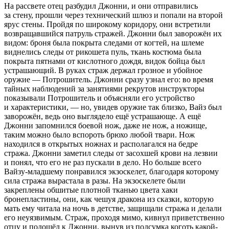
На рассвете отец разбудил Джонни, и они отправились
за стену, прошли через технический шлюз и попали на второй
ярус стены. Пройдя по широкому коридору, они встретили
возвращавшийся патруль стражей. Джонни был заворожён их
видом: броня была покрыта следами от когтей, на шлеме
виднелись следы от рикошета пуль, ткань костюма была
покрыта пятнами от кислотного дождя, видок бойца был
устрашающий. В руках страж держал грозное и убойное
оружие — Потрошитель. Джонни сразу узнал его: во время
тайных наблюдений за занятиями рекрутов инструкторы
показывали Потрошитель и объясняли его устройство
и характеристики, — но, увидев оружие так близко, Вайз был
заворожён, ведь оно выглядело ещё устрашающе. А ещё
Джонни запомнился боевой нож, даже не нож, а ножище,
таким можно было вспороть брюхо любой твари. Нож
находился в открытых ножнах и располагался на бедре
стража. Джонни заметил следы от засохшей крови на
лезв
ии
и понял, что его не раз пускали в дело. Но больше всего
Вайзу-младшему понравился экзоскелет, благодаря которому
сила стража вырастала в разы. На экзоскелете были
закреплены обшитые плотной тканью цвета хаки
бронепластины, они, как чешуя дракона из сказки, которую
мать ему читала на ночь в детстве, защищали стража и делали
его неуязвимым. Страж, проходя мимо, кивнул приветственно
отцу и подошёл к Джонни, вынув из подсумка коготь какой-