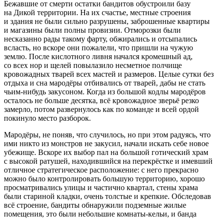
Бежавшие от смерти остатки бандитов обустроили базу
на Дикой территории. На их счастье, местные строения
и здания не были сильно разрушены, заброшенные квартиры
и магазины были полны провизии. Отморозки были
несказанно рады такому фарту, обжирались и отсыпались
всласть, но вскоре они пожалели, что пришли на чужую
землю. После кислотного ливня начался кромешный ад,
со всех нор и щелей повылазило несметное полчище
кровожадных тварей всех мастей и размеров. Целые сутки без
отдыха и сна мародёры отбивались от тварей, дабы не стать
чьим-нибудь закусоном. Когда из большой кодлы мародёров
осталось не больше десятка, всё кровожадное зверьё резко
замерло, потом развернулось как по команде и всей ордой
покинуло место разборок.
Мародёры, не поняв, что случилось, но при этом радуясь, что
ими никто из монстров не закусил, начали искать себе новое
убежище. Вскоре их выбор пал на большой готический храм
с высокой ратушей, находившийся на перекрёстке и имевший
отличное стратегическое расположение: с него прекрасно
можно было контролировать большую территорию, хорошо
просматривались улицы и частично квартал, стены храма
были стариной кладки, очень толстые и крепкие. Обследовав
всё строение, бандиты обнаружили подземные жилые
помещения, это были небольшие комнаты-кельи, и банда