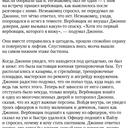
мысли оборвали шаги. Незнакомец был не один — с ним
на встречу пришел вербовщик, как выяснилось после
разговора с ними. Незнакомец спросил, не передумал ли
Джонни, тот чётко ответил, что нет. Незнакомец, уходя,
попрощался и исчез в темноте. Вербовщик не внушал Джонни
доверия, даже вызывал какую-то опаску. «Хотя это первый
вербовщик, которого я вижу», — подумал Джонни.
Они вместе отправились в цитадель, прошли спокойно охрану
и повернули к лифтам. Спустившись вниз, молча вышли
на самом нижнем этаже бастиона.
Когда Джонни увидел, что находится под цитаделью, он был
в шоке: это была настоящая военная тренировочная база. Тут
располагались и казармы, и стрельбище, тренировочные
площадки, мастерские по ремонту и апгрейду вооружения.
Джонни радостно подумал, что он попал туда, куда надо, он
ведь так хотел этого. Теперь всё зависело от него самого,
отступать было некуда, только вперёд. Вербовщик вошёл
в одну из многочисленных дверей и поторопил Джонни,
сказав, что их ждут важные персоны. Войдя внутрь, он увидел
троих офицеров и толпу мальчишек и девчонок, таких как
Джонни. Вербовщик подошёл к одному из офицеров, что-то
сказал на ухо и быстро удалился. Офицер подошёл к Вайзу
и спросил, почему я хочу стать охотником. Джонни ответил
честно, что хотел бы изучить новый мир и помогать людям