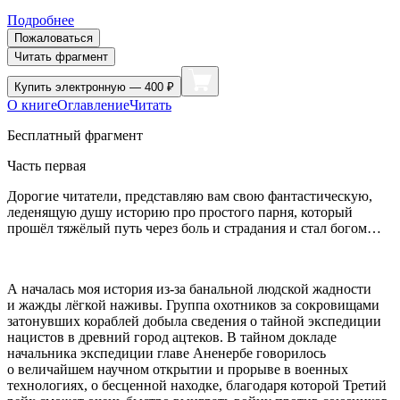
Подробнее
Пожаловаться
Читать фрагмент
Купить
электронную — 400 ₽
О книге
Оглавление
Читать
Бесплатный фрагмент
Часть первая
Дорогие читатели, представляю вам свою фантастическую,
леденящую душу историю про простого парня, который
прошёл тяжёлый путь через боль и страдания и стал богом…
А началась моя история из-за банальной людской жадности
и жажды лёгкой наживы. Группа охотников за сокровищами
затонувших кораблей добыла сведения о тайной экспедиции
нацис
тов в древний город ацтеков. В тайном докладе
начальника экспедиции главе Аненербе говорилось
о величайшем научном открытии и прорыве в военных
технологиях, о бесценной находке, благодаря которой Третий