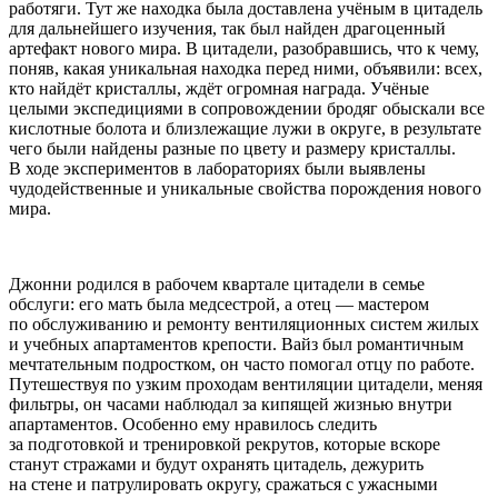
работяги. Тут же находка была доставлена учёным в цитадель
для дальнейшего изучения, так был найден драгоценный
артефакт нового мира. В цитадели, разобравшись, что к чему,
поняв, какая уникальная находка перед ними, объявили: всех,
кто найдёт кристаллы, ждёт огромная награда. Учёные
целыми экспедициями в сопровождении бродяг обыскали все
кислотные болота и близлежащие лужи в округе, в результате
чего были найдены разные по цвету и размеру кристаллы.
В ходе экспериментов в лабораториях были выявлены
чудодейственные и уникальные свойства порождения нового
мира.
Джонни родился в рабочем квартале цитадели в семье
обслуги: его мать была медсестрой, а отец — мастером
по обслуживанию и ремонту вентиляционных систем жилых
и учебных апартаментов крепости. Вайз был романтичным
мечтательным
подрост
ком, он часто помогал отцу по работе.
Путешествуя по узким проходам вентиляции цитадели, меняя
фильтры, он часами наблюдал за кипящей жизнью внутри
апартаментов. Особенно ему нравилось следить
за подготовкой и тренировкой рекрутов, которые вскоре
станут стражами и будут охранять цитадель, дежурить
на стене и патрулировать округу, сражаться с ужасными