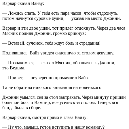
Варвар сказал Вайзу:
— Ложись спать. У тебя есть пара часов, чтобы отдохнуть,
потом начнутся суровые будни, — указав на место Джонни.
Варвар и эти двое ушли, тот прилёг отдохнуть. Через два часа
Мясник поднял Джонни, громко крикнув:
— Вставай, сучонок, тебя ждут боль и страдания!
Поднявшись, Вайз увидел сидевшую за столом девушку.
— Познакомься, — сказал Мясник, обращаясь к Джонни, —
это Ведьма.
— Привет, — неуверенно промямлил Вайз.
Та не обратила никакого внимания на новенького.
Джонни умылся, сел за стол завтракать. Через минуту пришли
большой босс и Вампир, все уселись за столом. Теперь вся
банда была в сборе.
Варвар сказал, смотря прямо в глаза Вайзу:
— Ну что, малыш, готов вступить в нашу команду?