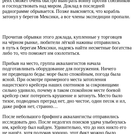
рейх сможет очень быстро выиграть войну против союзников
и господствовать над миром. Доклад в последней
радиограмме обрывается. Позже выясняется, что корабль
затонул у берегов Мексики, а все
член
ы экспедиции пропали.
Прочитав обрывки этого доклада, купленные у торговцев
на чёрном рынке, любители лёгкой наживы отправились
в путь к берегам Мексики, надеясь найти несметные богатства
либо то, что поможет им озолотиться.
Прибыв на место, группа аквалангистов начала
подготавливать оборудование для погружения. Ничего
не предвещало беды: море было спокойным, погода была
ясной. При осмотре примерного места затопления
нацис
тского крейсера наших охотников за сокровищами
сильно удивило, почему в таком спокойном месте боевой
крейсер смог потерпеть крушение и затонуть. Место было
тихое, подводных преград нет, дно чистое, один песок и ил,
даже рифов нет, странно…
После небольшого брифинга аквалангисты отправились
исследовать дно. После недолгих поисков удача улыбнулась
им, крейсер был найден. Удивительно, что до них никто его
не нашёл, хотя подумав хорошо, этот факт можно было