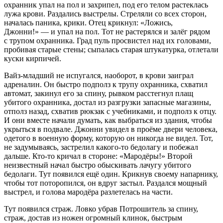
охранник упал на пол и захрипел, под его телом растеклась
лужа крови. Раздались выстрелы. Стреляли со всех сторон,
началась паника, крики. Отец крикнул: «Ложись,
Джонни!» — и упал на пол. Тот не растерялся и залёг рядом
с трупом охранника. Град пуль просвистел над их головами,
пробивая старые стены; сыпалась старая штукатурка, отлетали
куски кирпичей.
Вайз-младший не испугался, наоборот, в крови заиграл
адреналин. Он быстро подполз к трупу охранника, схватил
автомат, закинул его за спину, рывком расстегнул плащ
убитого охранника, достал из разгрузки запасные магазины,
отполз назад, схватив рюкзак с учебниками, и подполз к отцу.
И они вместе начали думать, как выбраться из здания, чтобы
укрыться в подвале. Джонни увидел в проёме двери человека,
одетого в военную форму, которую он никогда не видел. Тот,
не задумываясь, застрелил какого-то бедолагу и побежал
дальше. Кто-то кричал в стороне: «Мародёры!» Второй
неизвестный начал быстро обыскивать лачугу убитого
бедолаги. Тут появился ещё один. Крикнув своему напарнику,
чтобы тот поторопился, он вдруг застыл. Раздался мощный
выстрел, и голова мародёра разлетелась на части.
Тут появился страж. Ловко убрав Потрошитель за спину,
страж, достав из ножен огромный клинок, быстрым