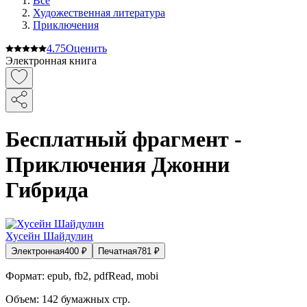
Все
Художественная литература
Приключения
4.7
5
Оценить
Электронная книга
Бесплатный фрагмент -
Приключения Джонни
Гибрида
Хусейн Шайдулин
Электронная
400
₽
Печатная
781
₽
Формат:
epub, fb2, pdfRead, mobi
Объем:
142
бумажных стр.