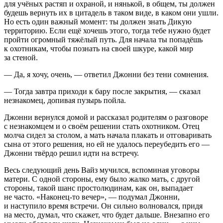
для учёных растяп и охраной, и нянькой, в общем, ты должен
будешь вернуть их в цитадель в таком виде, в каком они ушли.
Но есть один важный момент: ты должен знать Дикую
территорию. Если ещё хочешь этого, тогда тебе нужно будет
пройти огромный тяжёлый путь. Для начала ты попадёшь
к охотникам, чтобы познать на своей шкуре, какой мир
за стеной.
— Да, я хочу, очень, — ответил Джонни без тени сомнения.
— Тогда завтра приходи к бару после закрытия, — сказал
незнакомец, допивая пузырь пойла.
Джонни вернулся домой и рассказал родителям о разговоре
с незнакомцем и о своём решении стать охотником. Отец
молча сидел за столом, а мать начала плакать и отговаривать
сына от этого решения, но ей не удалось переубедить его —
Джонни твёрдо решил идти на встречу.
Весь следующий день Вайз мучился, вспоминая уговоры
матери. С одной стороны, ему было жалко мать, с другой
стороны, такой шанс простолюдинам, как он, выпадает
не часто. «Наконец-то вечер», — подумал Джонни,
и наступило время встречи. Он сильно волновался, придя
на место, думал, что скажет, что будет дальше. Внезапно его