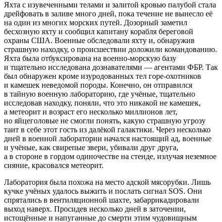
Яхта с изувеченными телами и залитой кровью палубой стала
дрейфовать в заливе много дней, пока течение не вынесло её
на один из многих морских путей. Дозорный заметил
бесхозную яхту и сообщил капитану корабля береговой
охраны США. Военные обследовали яхту и, обнаружив
страшную находку, о происшествии доложили командованию.
Яхта была отбуксирована на военно-морскую базу
и тщательно исследована дознавателями — агентами ФБР. Так
был обнаружен кроме изуродованных тел горе-охотников
и камешек неведомой породы. Конечно, он отправился
в тайную военную лабораторию, где учёные, тщательно
исследовав находку, поняли, что это никакой не камешек,
а метеорит и возраст его несколько миллионов лет,
но яйцеголовые не смогли понять, какую страшную угрозу
таит в себе этот гость из далёкой галактики. Через несколько
дней в военной лаборатории начался настоящий ад, военные
и учёные, как свирепые звери, убивали друг друга,
а в стороне в гордом одиночестве на стенде, излучая неземное
сияние, красовался метеорит.
Лаборатория была похожа на место адской мясорубки. Лишь
кучке учёных удалось выжить и послать сигнал SOS. Они
спрятались в вентиляционной шахте, забаррикадировали
выход наверх. Просидев несколько дней в заточении,
истощённые и напуганные до смерти этим чудовищным