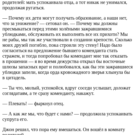
родителей: мать успокаивала отца, а тот никак не унимался,
продолжая ругаться.
— Почему их дети могут получать образование, а наши нет,
что за унижение? — сетовал он. — Почему мы должны
пресмыкаться перед этими холёными зажравшимися
ублюдками, обслуживать их выполнять все их прихоти? Мы
не рабы, мы так же участвовали в создании крепости. Сколько
моих друзей погибло, пока строили эту стену! Надо было
согласиться на предложение бывшего коменданта стать
стражем, и тогда попробовал бы комендант мне так отказать
в прошении — я во время дежурства открыл бы восточные
шлюзы запасных врат и полюбовался, как бы эти зажравшиеся
ублюдки запели, когда орда кровожадного зверья хлынула бы
в цитадель.
— Ты что, милый, успокойся, вдруг соседи услышат, доложат
соглядатаям, а те сразу коменданту, накажут.
— Плевать! — фыркнул отец.
— А как же мы, что будет с нами? — продолжила успокаивать
супруга его.
Джон решил, что пора ему вмешаться. Он вошёл в комнату
родителей.