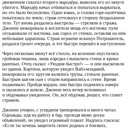
движением схватил второго мародёра, выволок его из лачуги
убитого. Мародёр начал отбиваться и попытался вырваться,
но это было бесполезно. Один взмах, и голова горе-налётчика
покатилась по земле, страж оттолкнул в сторону бездыханное
тело. Тут вновь раздались выстрелы — стреляли в стража.
Джонни шокировала и восхитила мощь его костюма: пули
отскакивали от костюма, как горох от стенки, оставляя на нём
небольшие царапины. Страж играючи вскинул Потрошитель,
раздался грохот очереди, и тот быстро перешёл в наступление.
Через несколько минут всё стихло, на колонию опустилась
гробовая тишина, лишь изредка слышались стоны и крики
раненых. Отец сказал: «Уходим быстро!» — и они выскочили
из здания. Картина, которую увидел Вайз-младший,
шокировала его: кругом валялись трупы, стонали раненые.
Быстрым шагом сын с отцом направились к стене. Время
поджимало. Пройдя кордон, они быстро поднялись наверх
и оказались в шлюзе. Джонни весь вечер вспоминал
и обдумывал увиденное. Он, всё обдумав, решил, что станет
стражем.
Джонни упорно, с усердием тренировался и много читал.
Однажды, идя на работу в бар, проходя мимо доски
объявлений, он увидел огромный плакат. Надпись гласила:
«Если ты хочешь защитить своих родных и близких,