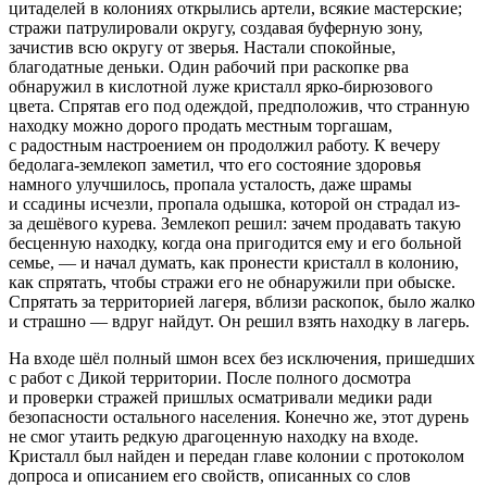
цитаделей в колониях открылись артели, всякие мастерские;
стражи патрулировали округу, создавая буферную зону,
зачистив всю округу от зверья. Настали спокойные,
благодатные деньки. Один рабочий при раскопке рва
обнаружил в кислотной луже кристалл ярко-бирюзового
цвета. Спрятав его под одеждой, предположив, что странную
находку можно дорого продать местным торгашам,
с радостным настроением он продолжил работу. К вечеру
бедолага-землекоп заметил, что его состояние здоровья
намного улучшилось, пропала усталость, даже шрамы
и ссадины исчезли, пропала одышка, которой он страдал из-
за дешёвого курева. Землекоп решил: зачем продавать такую
бесценную находку, когда она пригодится ему и его больной
семье, — и начал думать, как пронести кристалл в колонию,
как спрятать, чтобы стражи его не обнаружили при обыске.
Спрятать за территорией лагеря, вблизи раскопок, было жалко
и страшно — вдруг найдут. Он решил взять находку в лагерь.
На входе шёл полный шмон всех без исключения, пришедших
с работ с Дикой территории. После полного досмотра
и проверки стражей пришлых осматривали медики ради
безопасности остального населения. Конечно же, этот дурень
не смог утаить редкую драгоценную находку на входе.
Кристалл был найден и передан главе колонии с протоколом
допроса и описанием его свойств, описанных со слов