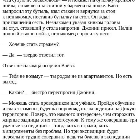
пойла, стоявшего за спиной у бармена на полке. Вайз
выпросил эту бутыль, взял стакан и вернулся за стол
к незнакомцу, поставив бутылку на стол. Он ждал
приглашения сесть. Незнакомец указал кивком головы
на стул, стоявший у стола напротив. Джонни присел. Налив
полный стакан пойла, незнакомец спросил у него:
— Хочешь стать стражем?
— Да, — твердо ответил тот.
Ответ незнакомца огорчил Вайза:
— Тебя не возьмут — ты родом не из апартаментов. Но есть
выход.
— Какой? — быстро переспросил Джонни.
— Можешь стать проводником для учёных. Пройдя обучение
и сдав экзамены, будешь сопровождать экспедиции на Дикую
территорию. Поверь, это намного интереснее, чем сторожить
жирные задницы этих толстосумов. К тому же совершишь три
удачные экспедиции — тогда хоть в стражи, хоть
в апартаменты без проблем. Но три экспедиции будет
нереально трудно совершить, ведь ты будешь в экспедиции