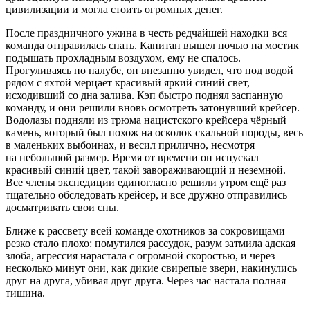
цивилизации и могла стоить огромных денег.
После праздничного ужина в честь редчайшей находки вся
команда отправилась спать. Капитан вышел ночью на мостик
подышать прохладным воздухом, ему не спалось.
Прогуливаясь по палубе, он внезапно увидел, что под водой
рядом с яхтой мерцает красивый яркий синий свет,
исходивший со дна залива. Кэп быстро поднял заспанную
команду, и они решили вновь осмотреть затонувший крейсер.
Водолазы подняли из трюма
нацис
тского крейсера чёрный
камень, который был похож на осколок скальной породы, весь
в маленьких выбоинах, и весил прилично, несмотря
на небольшой размер. Время от времени он испускал
красивый синий цвет, такой завораживающий и неземной.
Все
член
ы экспедиции единогласно решили утром ещё раз
тщательно обследовать крейсер, и все дружно отправились
досматривать свои сны.
Ближе к рассвету всей команде охотников за сокровищами
резко стало плохо: помутился рассудок, разум затмила адская
злоба, агрессия нарастала с огромной скоростью, и через
несколько минут они, как дикие свирепые звери, накинулись
друг на друга, убивая друг друга. Через час настала полная
тишина.