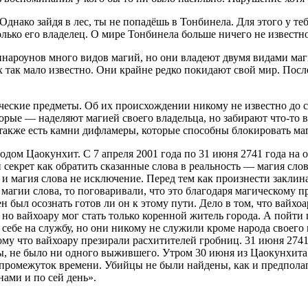
. Однако зайдя в лес, ты не попадёшь в Тонбинела. Для этого у
лько его владелец. О мире Тонбинела больше ничего не известно
инароунов много видов магий, но они владеют двумя видами маг
 так мало известно. Они крайне редко покидают свой мир. После
ческие предметы. Об их происхождении никому не известно до с
вторые — наделяют магией своего владельца, но забирают что-то
акже есть камни дифламеры, которые способны блокировать маг
одом Цаокунхит. С 7 апреля 2001 года по 31 июня 2741 года на
крет как обратить сказанные слова в реальность — магия слова, 
л и магия слова не исключение. Перед тем как произнести заклин
я магии слова, то поговаривали, что это благодаря магическому 
н был осознать готов ли он к этому пути. Дело в том, что вайх
 но вайхоару мог стать только коренной житель города. А пойти 
 себе на службу, но они никому не служили кроме народа своего
ому что вайхоару презирали расхитителей гробниц. 31 июня 2741
вы, не было ни одного выжившего. Утром 30 июня из Цаокунхита
т промежуток времени. Убийцы не были найдены, как и предпола
ами и по сей день».