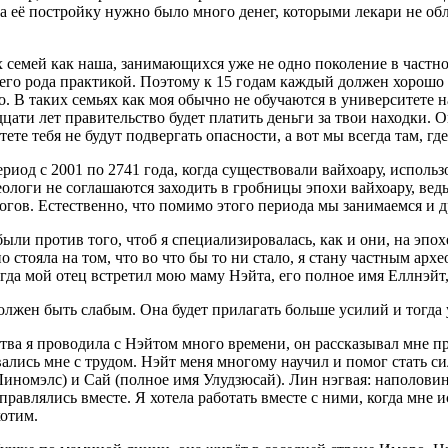
на её постройку нужно было много денег, которыми лекари не об
их семей как наша, занимающихся уже не одно поколение в частн
оего рода практикой. Поэтому к 15 годам каждый должен хорошо 
. В таких семьях как моя обычно не обучаются в университете на
дцат
и лет правительство будет платить деньги за твои находки.
те тебя не будут подвергать опасности, а вот мы всегда там, где 
ериод с 2001 по 2741 года, когда существовали вайхоару, испол
логи не соглашаются заходить в гробницы эпохи вайхоару, ведь
огов. Естественно, что помимо этого периода мы занимаемся и 
были против того, чтоб я специализировалась, как и они, на эп
 стояла на том, что во что бы то ни стало, я стану частным арх
Когда мой отец встретил мою маму Нэйта, его полное имя Еллнэйт
должен быть слабым. Она будет прилагать больше усилий и тогда у
тва я проводила с Нэйтом много времени, он рассказывал мне пр
лись мне с трудом. Нэйт меня многому научил и помог стать сил
иномэлс) и Сай (полное имя Улудзюсай). Лин нэгвая: наполови
равлялись вместе. Я хотела работать вместе с ними, когда мне 
хотим.