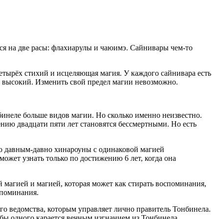
ся на две расы: флахиарулы и чаюимэ. Сайнивары чем-то
четырёх стихий и исцеляющая магия. У каждого сайнивара есть
и высокий. Изменить свой предел магии невозможно.
бинеле больше видов магии. Но сколько именно неизвестно.
нию двадцати пяти лет становятся бессмертными. Но есть
то давным-давно хинароуны с одинаковой магией
может узнать только по достижению 6 лет, когда она
магией и магией, которая может как стирать воспоминания,
споминания.
го ведомства, которым управляет лично правитель Тонбинела.
 бы одного карается вечным изгнанием из Тонбинела.