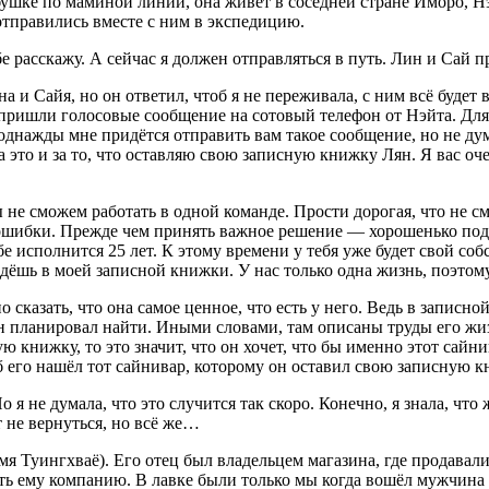
абушке по маминой линии, она живёт в соседней стране Иморо, Нэ
 отправились вместе с ним в экспедицию.
бе расскажу. А сейчас я должен отправляться в путь. Лин и Сай п
 и Сайя, но он ответил, чтоб я не переживала, с ним всё будет 
е пришли голосовые сообщение на сотовый телефон от Нэйта. Для
о однажды мне придётся отправить вам такое сообщение, но не дум
 это и за то, что оставляю свою записную книжку Лян. Я вас оче
 не сможем работать в одной команде. Прости дорогая, что не с
ошибки. Прежде чем принять важное решение — хорошенько поду
е исполнится 25 лет. К этому времени у тебя уже будет свой соб
дёшь в моей записной книжки. У нас только одна жизнь, поэтому 
о сказать, что она самое ценное, что есть у него. Ведь в запис
н планировал найти. Иными словами, там описаны труды его жизн
ю книжку, то это значит, что он хочет, что бы именно этот сайн
тоб его нашёл тот сайнивар, которому он оставил свою записную к
я не думала, что это случится так скоро. Конечно, я знала, что
 не вернуться, но всё же…
я Туингхваё). Его отец был владельцем магазина, где продавалис
ить ему компанию. В лавке были только мы когда вошёл мужчина