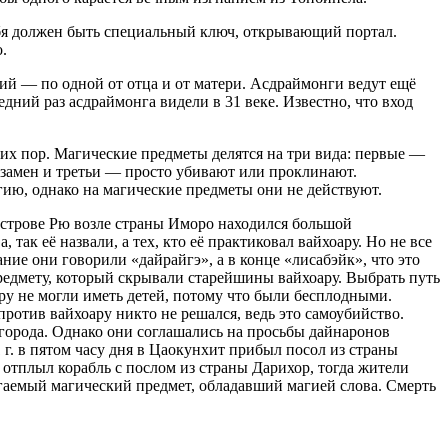
 тебя должен быть специальный ключ, открывающий портал.
.
ий — по одной от отца и от матери. Асдраймонги ведут ещё
дний раз асдраймонга видели в 31 веке. Известно, что вход
их пор. Магические предметы делятся на три вида: первые —
 взамен и третьи — просто убивают или проклинают.
ию, однако на магические предметы они не действуют.
 острове Рю возле страны Иморо находился большой
так её назвали, а тех, кто её практиковал вайхоару. Но не все
ание они говорили «дайрайгэ», а в конце «лисабэйк», что это
предмету, который скрывали старейшины вайхоару. Выбрать путь
оару не могли иметь детей, потому что были бесплодными.
против вайхоару никто не решался, ведь это
самоубий
ство.
 города. Однако они соглашались на просьбы дайнаронов
 г. в пятом часу дня в Цаокунхит прибыл посол из страны
 отплыл корабль с послом из страны Дарихор, тогда жители
гаемый магический предмет, обладавший магией слова. Смерть