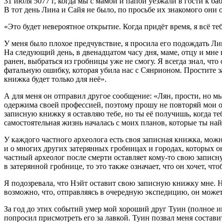
31 июля 5077 г, когда мы с мамой и папой уезжали в гости к б
В тот день Лина и Сайя не было, по просьбе их знакомого они
«Это будет невероятное открытие. Когда придёт время, я всё те
У меня было плохое предчувствие, я просила его подождать Лина
На следующий день, в две
надцат
ом часу дня, маме, отцу и мн
ранен, выбраться из гробницы уже не смогу. Я всегда знал, чт
фатальную ошибку, которая убила нас с Сянрионом. Простите за
книжка будет только для неё».
А для меня он отправил другое сообщение: «Лян, прости, но мы
одержима своей профессией, поэтому прошу не повторяй мои 
записную книжку я оставляю тебе, но ты её получишь, когда теб
самостоятельная жизнь началась с моих планов, которые ты най
У каждого частного археолога есть своя записная книжка, можн
и о многих других затерянных гробницах и городах, которых о
частный археолог после смерти оставляет кому-то свою записну
в затерянной гробнице, то это также означает, что он хочет, ч
Я подозревала, что Нэйт оставит свою записную книжку мне. Но 
возможно, что, отправляясь в очередную экспедицию, он может
За год до этих событий умер мой хороший друг Туин (полное им
попросил присмотреть его за лавкой. Туин позвал меня состав