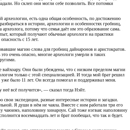
ладали. Но склеп они могли себе позволить. Все потомки
ой археологии, есть одна общая особенность, по достижению
разбираться в истории, археологии и особенностях гробниц,
 археолога, потому что семья даёт им это образование сама.
 Опыт, который получают обычные археологи на практики
опасность с 15 лет.
ьзовавшие магию слова для гробниц дайнаронов и аристократов.
 это очень опасно, многие археологи умерли в таких
другими.
охе вайхоару. Они были убеждены, что с низким пределом магии
еологом только с этой специализацией. И тогда мой брат решил
, уже было 11 лет. Он всегда помогал и поддерживал меня.
 неё всё получится», — сказал тогда Нэйт.
о свои экспедиции, разные интересные истории и загадки.
ьной. Я души в нём не чаяла. Вместе с ним работали три его
ну чаюимэ, наполовину хинароун. Сай тоже нэгвая: наполовину
исполнится восем
надцат
ь лет и брат пообещал, что так и будет.