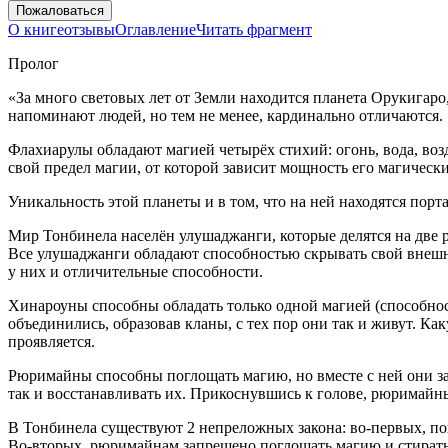
Пожаловаться
О книге
отзывы
Оглавление
Читать фрагмент
Пролог
«За много световых лет от Земли находится планета Орукигар
напоминают людей, но тем не менее, кардинально отличаются.
Флахиарулы обладают магией четырёх стихий: огонь, вода, воз
свой предел магии, от которой зависит мощность его магическ
Уникальность этой планеты и в том, что на ней находятся пор
Мир Тонбинела населён улушаджанги, которые делятся на две 
Все улушаджанги обладают способностью скрывать свой внешни
у них и отличительные способности.
Хинароуны способны обладать только одной магией (способнос
объединились, образовав кланы, с тех пор они так и живут. К
проявляется.
Рюримайны способны поглощать магию, но вместе с ней они за
так и восстанавливать их. Прикоснувшись к голове, рюримайн
В Тонбинела существуют 2 непреложных закона: во-первых, по
Во-вторых, рюримайнам запрещено поглощать магию и стирать