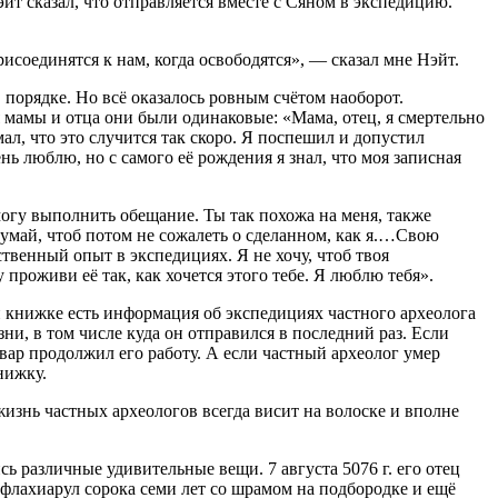
йт сказал, что отправляется вместе с Сяном в экспедицию.
рисоединятся к нам, когда освободятся», — сказал мне Нэйт.
в порядке. Но всё оказалось ровным счётом наоборот.
 мамы и отца они были одинаковые: «Мама, отец, я смертельно
ал, что это случится так скоро. Я поспешил и допустил
нь люблю, но с самого её рождения я знал, что моя записная
могу выполнить обещание. Ты так похожа на меня, также
май, чтоб потом не сожалеть о сделанном, как я.…Свою
ственный опыт в экспедициях. Я не хочу, чтоб твоя
проживи её так, как хочется этого тебе. Я люблю тебя».
ной книжке есть информация об экспедициях частного археолога
и, в том числе куда он отправился в последний раз. Если
ивар продолжил его работу. А если частный археолог умер
нижку.
 жизнь частных археологов всегда висит на волоске и вполне
ь различные удивительные вещи. 7 августа 5076 г. его отец
 флахиарул сорока семи лет со шрамом на подбородке и ещё