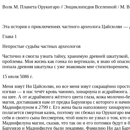
Волк М. Планета Орукигаро // Энциклопедия Вселенной / М. В
Эта история о приключениях частного археолога Цайсюлян —
Глава 1
Непростые судьбы частных археологов
Частично я смогла узнать тайну, хранимую древней шкатулкой, 
проблемы. Моя жизнь как гонка по вертикали, я знаю об опаснос
попала древняя шкатулка с уже знакомым мне стихотворением, с
15 июля 5086 г.
Меня зовут Ни Цайсюлян, но все меня зовут сокращённо просто 
нэгваи
— в нас течёт кровь чаюимэ, хинароуна и асдраймонга. 
на шее. А от асдраймонга жёлтого цвета глаза, кожа молочно-
магия, доставшаяся нам от предка Баруивэра с которого и нач
Маднифилуном в 2799 г. Его жена была наполовину хинароуном
полагается смертная казнь, поэтому он сбежал на Орукигаро в
себя и своего сына бессмертия, чтоб никто не узнал о том, кто
Маднифилуна магии, сказав, что так он и его потомки будут в 
Баруивэр и Маднифилун были лекарями. Фамилию Ни дал Баруивэ