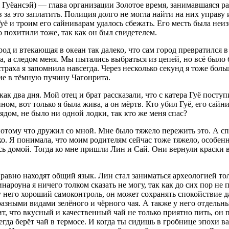
имя Гуёансэй) — глава организации Золотое время, занимавшаяся
 за это заплатить. Полиция долго не могла найти на них управу 
 и троим его сайниварам удалось сбежать. Его месть была неизб
о похитили тоже, так как он был свидетелем.
од и втекающая в океан так далеко, что сам город превратился в
, а следом меня. Мы пытались выбраться из цепей, но всё было 
траха я запомнила навсегда. Через несколько секунд я тоже боль
щие в тёмную пучину Чагонрита.
ак два дня. Мой отец и брат рассказали, что с катера Гуё поступ
, вот только я была жива, а он мёртв. Кто убил Гуё, его сайнив
рядом, не было ни одной лодки, так кто же меня спас?
 потому что дружил со мной. Мне было тяжело пережить это. А сп
дко. Я понимала, что моим родителям сейчас тоже тяжело, особен
ись домой. Тогда ко мне пришли Лин и Сай. Они вернули краски
ё равно находят общий язык. Лин стал заниматься археологией тол
нароуна я ничего толком сказать не могу, так как до сих пор не 
у него хороший самоконтроль, он может сохранять спокойствие д
азными видами зелёного и чёрного чая. А также у него отдельн
т, что вкусный и качественный чай не только приятно пить, он 
егда берёт чай в термосе. И когда ты сидишь в гробнице эпохи в