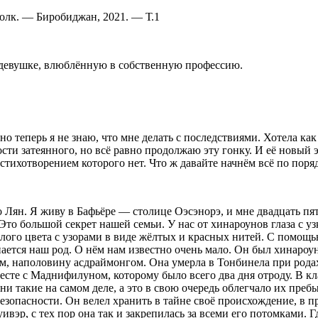
олк. — Биробиджан, 2021. — Т.1
 девушке, влюблённую в собственную профессию.
но теперь я не знаю, что мне делать с последствиями. Хотела ка
ти затеянного, но всё равно продолжаю эту гонку. И её новый эт
тихотворением которого нет. Что ж давайте начнём всё по порядк
Лян. Я живу в Бафьёре — столице Оэсэнорэ, и мне двадцать пять
Это большой секрет нашей семьи. У нас от хинароунов глаза с 
белого цвета с узорами в виде жёлтых и красных нитей. С помощ
инается наш род. О нём нам известно очень мало. Он был хинаро
, наполовину асдраймонгом. Она умерла в Тонбинела при родах, 
месте с Маднифилуном, которому было всего два дня отроду. В к
 они такие на самом деле, а это в свою очередь облегчало их пре
безопасности. Он велел хранить в тайне своё происхождение, в п
р, с тех пор она так и закрепилась за всеми его потомками. Г