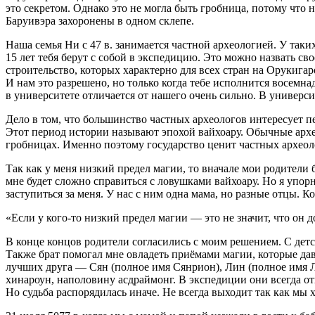
это секретом. Однако это не могла быть гробница, потому что 
Баруивэра захоронены в одном склепе.
Наша семья Ни с 47 в. занимается частной археологией. У так
15 лет тебя берут с собой в экспедицию. Это можно назвать св
строительство, которых характерно для всех стран на Орукигаро
И нам это разрешено, но только когда тебе исполнится восем
на
в университете отличается от нашего очень сильно. В университе
Дело в том, что большинство частных археологов интересует п
Этот период истории называют эпохой вайхоару. Обычные архео
гробницах. Именно поэтому государство ценит частных археол
Так как у меня низкий предел магии, то вначале мои родители 
мне будет сложно справиться с ловушками вайхоару. Но я упорно
заступиться за меня. У нас с ним одна мама, но разные отцы. 
«Если у кого-то низкий предел магии — это не значит, что он 
В конце концов родители согласились с моим решением. C детс
Также брат помогал мне овладеть приёмами магии, которые дава
лучших друга — Сян (полное имя Сянрион), Лин (полное имя Л
хинароун, наполовину асдраймонг. В экспедиции они всегда отп
Но судьба распорядилась иначе. Не всегда выходит так как мы 