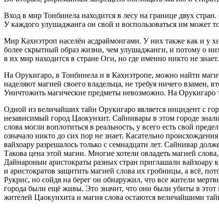
Вход в мир Тонбинела находится в лесу на границе двух стран
У каждого улушаджанга он свой и воспользоваться им может то
Мир Кахнэтроп населён асдраймонгами. У них также как и у х
более скрытный образ жизни, чем улушаджанги, и потому о них
в их мир находится в стране Оги, но где именно никто не знает.
На Орукигаро, в Тонбинела и в Кахнэтропе, можно найти маги
наделяют магией своего владельца, не требуя ничего взамен, 
Уничтожить магические предметы невозможно. На Орукигаро т
Одной из величайших тайн Орукигаро является инцидент с гор
независимый город Цаокунхит. Сайнивары в этом городе знали се
слова могли воплотиться в реальность, у всего есть свой преде
означало никто до сих пор не знает. Касательно происхождени
вайхоару разрешалось только с сем
надцат
и лет. Сайнивар долже
Такова цена этой магии. Многие хотели овладеть магией слова,
Дайнароны
и аристократы разных стран приглашали вайхоару к
и аристократов защитить магией слова их гробницы, а всё, пот
Рукрис, но сойдя на берег он обнаружил, что все жители мерт
города были ещё живы. Это значит, что они были убиты в это
жителей Цаокунхита и магия слова остаются величайшими тайн