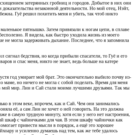
 расхищением затерянных гробниц и городов. Добытое в них они
и доказательства незаконной деятельности. Но мой отец, Нэйт,
ежна. Гуё решил похитить меня и убить, так чтоб никто
 маленькое пятнышко. Затем привязали к ногам цепи, в сплаве
бесполезно. Я видела, как быстро уходила жизнь из моего
ше не могла задерживать дыхание. Последнее, что я запомнила
ил сигнал бедствия, но когда прибыли спасатели, то Гуё и его
аров и спас меня, никто не знает, ведь больше на катере
устя год умирает мой брат. Это окончательно выбило почву из-
но маме, но ничего не могла с собой поделать. Время для меня
 в мой мир. Лин и Сай стали моими лучшими друзьями. Так мы
ько в этом веке, впрочем, как и Сай. Чем они занимались
поняла её, а сам Лин не хочет о ней говорить. На это должна
аже в самую трудную минуту, хотя если у него нет настроения,
ый шкаф с чайничками для чая. В этом шкафу чайнички как
помогает привести мысли в порядок, а ещё это хорошее
айхоару и усиленно думаешь над тем, как же тебе удалось