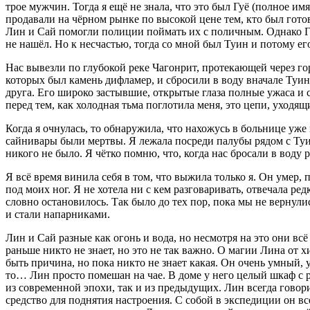
трое мужчин. Тогда я ещё не знала, что это был Гуё (полное 
продавали на чёрном рынке по высокой цене тем, кто был готов
Лин и Сай помогли полиции поймать их с поличным. Однако Гуё
не нашёл. Но к несчастью, тогда со мной был Туин и потому ег
Нас вывезли по глубокой реке Чагонрит, протекающей через гор
которых был камень дифламер, и сбросили в воду вначале Туина
друга. Его широко застывшие, открытые глаза полные ужаса и с
перед тем, как холодная тьма поглотила меня, это цепи, уходя
Когда я очнулась, то обнаружила, что нахожусь в больнице уже к
сайнивары были мертвы. Я лежала посреди палубы рядом с Туином
никого не было. Я чётко помню, что, когда нас бросали в воду 
Я всё время винила себя в том, что выжила только я. Он умер,
под моих ног. Я не хотела ни с кем разговаривать, отвечала ре
словно остановилось. Так было до тех пор, пока мы не вернул
и стали напарниками.
Лин и Сай разные как огонь и вода, но несмотря на это они вс
раньше никто не знает, но это не так важно. О магии Лина от хи
быть причина, но пока никто не знает какая. Он очень умный, 
то… Лин просто помешан на чае. В доме у него целый шкаф с р
из современной эпохи, так и из предыдущих. Лин всегда говори
средство для поднятия настроения. С собой в экспедиции он вс