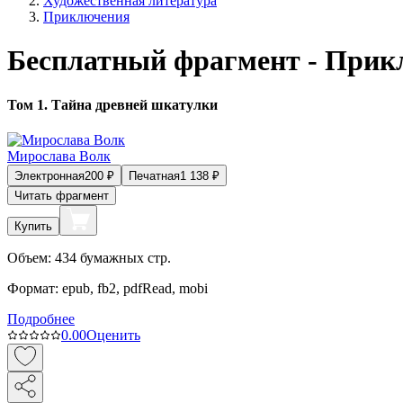
Художественная литература
Приключения
Бесплатный фрагмент - Прик
Том 1. Тайна древней шкатулки
Мирослава Волк
Электронная
200
₽
Печатная
1 138
₽
Читать фрагмент
Купить
Объем:
434
бумажных стр.
Формат:
epub, fb2, pdfRead, mobi
Подробнее
0.0
0
Оценить