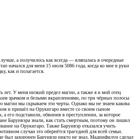
к лучше, а получилось как всегда — вляпалась в очередные
ап начался для меня 15 июля 5086 года, когда ко мне в руки
у, как и полагается.
 лет. У меня низкий предел магии, а также я и мой отец
узким зрачком и белыми вкраплениями, по три чёрных полосы
ью магии мы скрываем эти черты. Однако мы не знаем какова
уном и пришёл на Орукигаро вместе со своим сыном
а его подставили, обвинив в преступлении, за которое
лане Баруивэра знали, как стать смертным, поэтому он лишил
бывание на Орукигаро. Также Баруивэр отказался учить
ротивном случаи это обернётся трагедией для всей семьи.
де был захоронен Баруивэр никто не знал, Маднифилун сделал