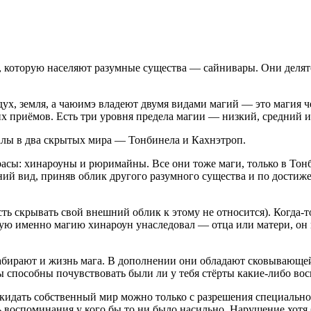
о, которую населяют разумные существа — сайнивары. Они делят
дух, земля, а чаюимэ владеют двумя видами магий — это магия 
их приёмов. Есть три уровня предела магии — низкий, средний 
талы в два скрытых мира — Тонбинела и Кахнэтроп.
расы: хинароуны и рюримайны. Все они тоже маги, только в Тон
й вид, приняв облик другого разумного существа и по достиже
ть скрывать свой внешний облик к этому не относится). Когда-
акую именно магию хинароун унаследовал — отца или матери, он 
бирают и жизнь мага. В дополнении они обладают сковывающей 
ы способны почувствовать были ли у тебя стёрты какие-либо во
кидать собственный мир можно только с разрешения специально
 воспоминания у кого бы то ни было
насил
ьно. Нарушение хотя