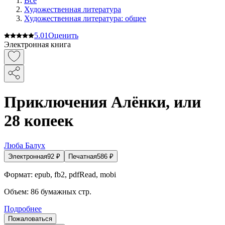
Все
Художественная литература
Художественная литература: общее
5.0
1
Оценить
Электронная книга
Приключения Алёнки, или
28 копеек
Люба Балух
Электронная
92
₽
Печатная
586
₽
Формат:
epub, fb2, pdfRead, mobi
Объем:
86
бумажных стр.
Подробнее
Пожаловаться