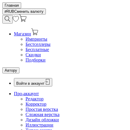
Главная
RUB
Сменить валюту
Магазин
Импринты
Бестселлеры
Бесплатные
Скидки
Подборки
Автору
Войти в аккаунт
Про-аккаунт
Редактор
Корректор
Простая верстка
Сложная верстка
Дизайн обложки
Иллюстрации