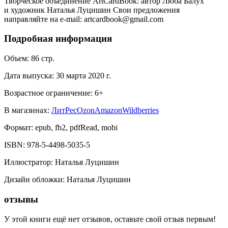
Творческое объединение ArtCardBook: автор Люба Балух
и художник Наталья Луцишин Свои предложения
направляйте на e-mail: artcardbook@gmail.com
Подробная информация
Объем:
86
стр.
Дата выпуска:
30 марта 2020 г.
Возрастное ограничение:
6
+
В магазинах:
ЛитРес
Ozon
Amazon
Wildberries
Формат:
epub, fb2, pdfRead, mobi
ISBN:
978-5-4498-5035-5
Иллюстратор
:
Наталья Луцишин
Дизайн обложки
:
Наталья Луцишин
отзывы
У этой книги ещё нет отзывов, оставьте свой отзыв первым!