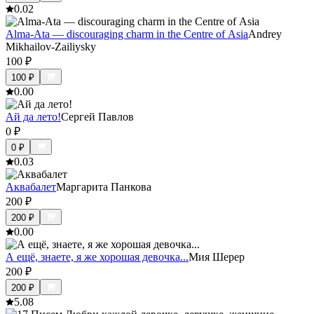
0.0
2
Alma-Ata — discouraging charm in the Centre of Asia
Andrey
Mikhailov-Zailiysky
100
₽
100
₽
0.0
0
Ай да лето!
Сергей Павлов
0
₽
0
₽
0.0
3
Аквабалет
Маргарита Панкова
200
₽
200
₽
0.0
0
А ещё, знаете, я же хорошая девочка...
Мия Шерер
200
₽
200
₽
5.0
8