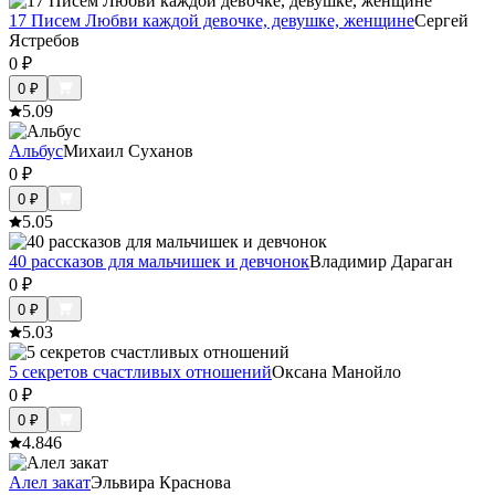
17 Писем Любви каждой девочке, девушке, женщине
Сергей
Ястребов
0
₽
0
₽
5.0
9
Альбус
Михаил Суханов
0
₽
0
₽
5.0
5
40 рассказов для мальчишек и девчонок
Владимир Дараган
0
₽
0
₽
5.0
3
5 секретов счастливых отношений
Оксана Манойло
0
₽
0
₽
4.8
46
Алел закат
Эльвира Краснова