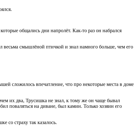
оялся.
 которые общались дни напролёт. Как-то раз он набрался
ыл весьма смышлёной птичкой и знал намного больше, чем его
ышей сложилось впечатление, что про некоторые места в доме
ачем их два, Трусишка не знал, к тому же он чаще бывал
юбил поваляться на диване, был камин. Только хозяин его
е со страху так казалось.