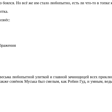
то боялся. Но всё же им стало любопытно, есть ли что-то в топке 
итка.
изнёс:
ображения
 весьма любопытной улиткой и главной зачинщицей всех приключ
 Также совёнок Муська был смелым, как Робин Гуд, и умным, ведь