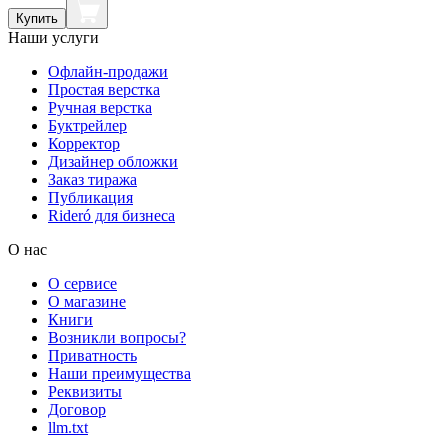
Купить
Наши услуги
Офлайн-продажи
Простая верстка
Ручная верстка
Буктрейлер
Корректор
Дизайнер обложки
Заказ тиража
Публикация
Rideró для бизнеса
О нас
О сервисе
О магазине
Книги
Возникли вопросы?
Приватность
Наши преимущества
Реквизиты
Договор
llm.txt