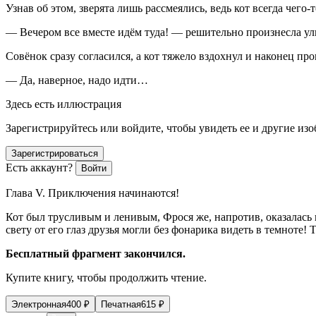
Узнав об этом, зверята лишь рассмеялись, ведь кот всегда чего-
— Вечером все вместе идём туда! — решительно произнесла ул
Совёнок сразу согласился, а кот тяжело вздохнул и наконец про
— Да, наверное, надо идти…
Здесь есть иллюстрация
Зарегистрируйтесь или войдите, чтобы увидеть ее и другие из
Зарегистрироваться
Есть аккаунт?
Войти
Глава V. Приключения начинаются!
Кот был трусливым и ленивым, Фрося же, напротив, оказалась
свету от его глаз друзья могли без фонарика видеть в темноте!
Бесплатный фрагмент закончился.
Купите книгу, чтобы продолжить чтение.
Электронная
400
₽
Печатная
615
₽