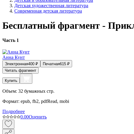
Детская и образовательная литература
Детская художественная литература
Современная детская литература
Бесплатный фрагмент - Прикл
Часть 1
Анна Кунт
Электронная
400
₽
Печатная
615
₽
Читать фрагмент
Купить
Объем:
32
бумажных стр.
Формат:
epub, fb2, pdfRead, mobi
Подробнее
0.0
0
Оценить