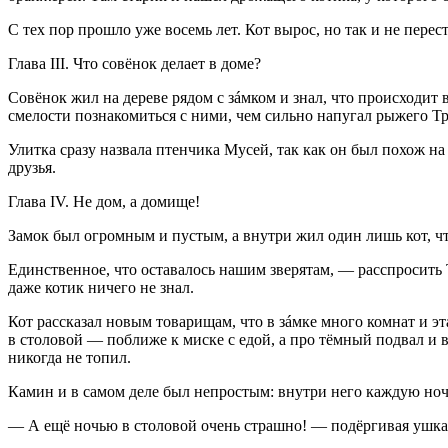
С тех пор прошло уже восемь лет. Кот вырос, но так и не пере
Глава III. Что совёнок делает в доме?
Совёнок жил на дереве рядом с зáмком и знал, что происходит 
смелости познакомиться с ними, чем сильно напугал рыжего Т
Улитка сразу назвала птенчика Мусей, так как он был похож н
друзья.
Глава IV. Не дом, а домище!
Замок был огромным и пустым, а внутри жил один лишь кот, 
Единственное, что оставалось нашим зверятам, — расспросить 
даже котик ничего не знал.
Кот рассказал новым товарищам, что в зáмке много комнат и эт
в столовой — поближе к миске с едой, а про тёмный подвал и вс
никогда не топил.
Камин и в самом деле был непростым: внутри него каждую ночь
— А ещё ночью в столовой очень страшно! — подёргивая ушка