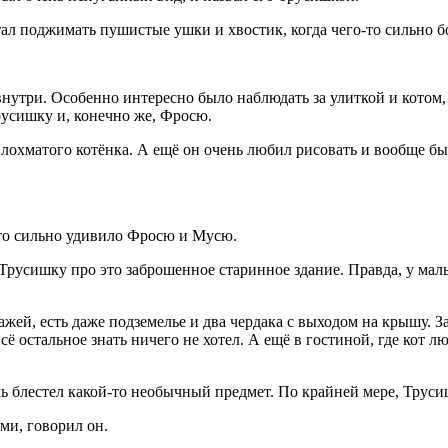
стал поджимать пушистые ушки и хвостик, когда чего-то сильно б
внутри. Особенно интересно было наблюдать за улиткой и котом,
русишку и, конечно же, Фросю.
а лохматого котёнка. А ещё он очень любил рисовать и вообще б
что сильно удивило Фросю и Мусю.
Трусишку про это заброшенное старинное здание. Правда, у мал
ажей, есть даже подземелье и два чердака с выходом на крышу. З
ё остальное знать ничего не хотел. А ещё в гостиной, где кот л
 блестел какой-то необычный предмет. По крайней мере, Трусишк
ми, говорил он.