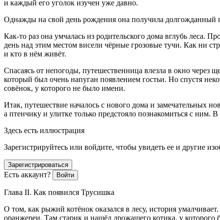
и каждый его уголок изучен уже давно.
Однажды на свой день рождения она получила долгожданный п
Как-то раз она умчалась из родительского дома вглубь леса. П
день над этим местом висели чёрные грозовые тучи. Как ни с
и кто в нём живёт.
Спасаясь от непогоды, путешественница влезла в окно через ще
который был очень напуган появлением гостьи. Но спустя неко
совёнок, у которого не было имени.
Итак, путешествие началось с нового дома и замечательных но
а птенчику и улитке только предстояло познакомиться с ним. 
Здесь есть иллюстрация
Зарегистрируйтесь или войдите, чтобы увидеть ее и другие из
Зарегистрироваться
Есть аккаунт?
Войти
Глава II. Как появился Трусишка
О том, как рыжий котёнок оказался в лесу, история умалчивает.
оранжереи. Там старик и нашёл дрожащего котика, у которого 