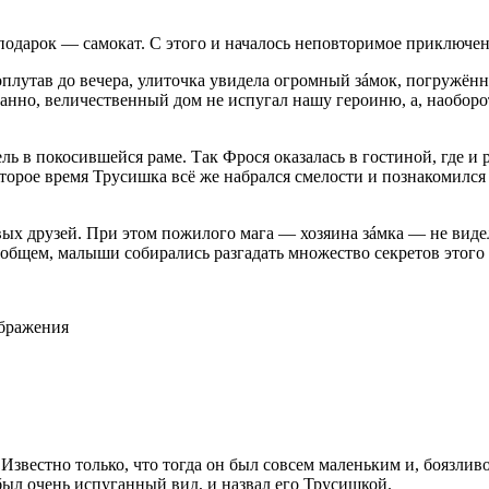
одарок — самокат. С этого и началось неповторимое приключе
роплутав до вечера, улиточка увидела огромный зáмок, погружённ
транно, величественный дом не испугал нашу
героин
ю, а, наобор
ль в покосившейся раме. Так Фрося оказалась в гостиной, где и 
торое время Трусишка всё же набрался смелости и познакомился
вых друзей. При этом пожилого мага — хозяина зáмка — не видел
В общем, малыши собирались разгадать множество секретов этого
ображения
 Известно только, что тогда он был совсем маленьким и, боязлив
был очень испуганный вид, и назвал его Трусишкой.