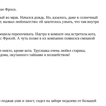
ние Фроси.
ый во мрак. Начался дождь. Но, казалось, даже в солнечный
от, вызвал любопытство: ей захотелось узнать, что там внутри
решила переночевать. Наутро в комнате она встретила кота,
 с Фросей. А чуть позже в их компании появился смешной
 никто, кроме кота. Трусишка очень любил старика,
 дома, окутанного тайнами и волшебством!
о поджав уши и хвост, сидел на заборе недалеко от большой