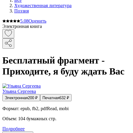
Все
Художественная литература
Поэзия
5.0
8
Оценить
Электронная книга
Бесплатный фрагмент -
Приходите, я буду ждать Вас
Ульяна Сергеева
Электронная
200
₽
Печатная
632
₽
Формат:
epub, fb2, pdfRead, mobi
Объем:
104
бумажных стр.
Подробнее