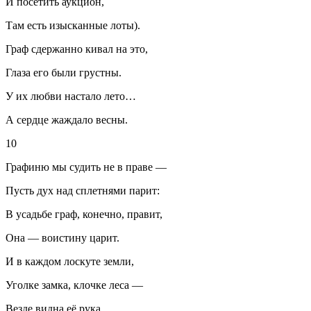
И посетить аукцион,
Там есть изысканные лоты).
Граф сдержанно кивал на это,
Глаза его были грустны.
У их любви настало лето…
А сердце жаждало весны.
10
Графиню мы судить не в праве —
Пусть дух над сп
летн
ями парит:
В усадьбе граф, конечно, правит,
Она — воистину царит.
И в каждом лоскуте земли,
Уголке замка, клочке леса —
Везде видна её рука.