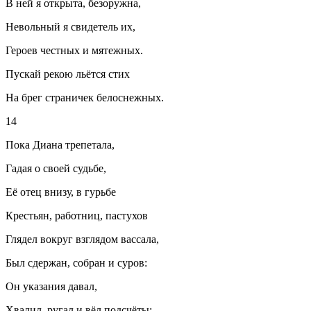
В ней я открыта, безоружна,
Невольный я свидетель их,
Героев честных и мятежных.
Пускай рекою льётся стих
На брег страничек белоснежных.
14
Пока Диана трепетала,
Гадая о своей судьбе,
Её отец внизу, в гурьбе
Крестьян, работниц, пастухов
Глядел вокруг взглядом вассала,
Был сдержан, собран и суров:
Он указания давал,
Хвалил, ругал и вёл подсчёты: