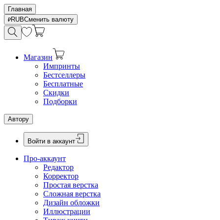
Главная
RUB
Сменить валюту
Магазин
Импринты
Бестселлеры
Бесплатные
Скидки
Подборки
Автору
Войти в аккаунт
Про-аккаунт
Редактор
Корректор
Простая верстка
Сложная верстка
Дизайн обложки
Иллюстрации