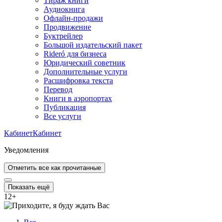
Тираж книги
Аудиокнига
Офлайн-продажи
Продвижение
Буктрейлер
Большой издательский пакет
Rideró для бизнеса
Юридический советник
Дополнительные услуги
Расшифровка текста
Перевод
Книги в аэропортах
Публикация
Все услуги
Кабинет
Кабинет
Уведомления
Отметить все как прочитанные
Показать ещё
12
+