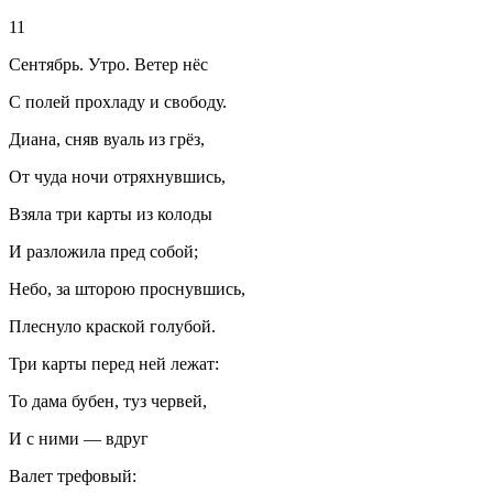
11
Сентябрь. Утро. Ветер нёс
С полей прохладу и свободу.
Диана, сняв вуаль из грёз,
От чуда ночи отряхнувшись,
Взяла три карты из колоды
И разложила пред собой;
Небо, за шторою проснувшись,
Плеснуло краской голубой.
Три карты перед ней лежат:
То дама бубен, туз червей,
И с ними — вдруг
Валет трефовый: