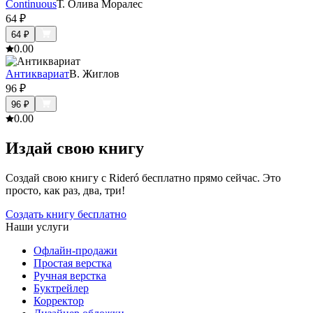
Continuous
Т. Олива Моралес
64
₽
64
₽
0.0
0
Антиквариат
В. Жиглов
96
₽
96
₽
0.0
0
Издай свою книгу
Создай свою книгу с Rideró бесплатно прямо сейчас. Это
просто, как раз, два, три!
Создать книгу бесплатно
Наши услуги
Офлайн-продажи
Простая верстка
Ручная верстка
Буктрейлер
Корректор