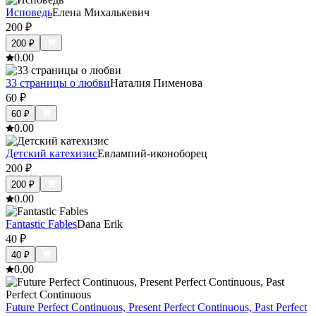
Исповедь
Елена Михалькевич
200
₽
200
₽
0.0
0
33 страницы о любви
Наталия Пименова
60
₽
60
₽
0.0
0
Детский катехизис
Евлампий-иконоборец
200
₽
200
₽
0.0
0
Fantastic Fables
Dana Erik
40
₽
40
₽
0.0
0
Future Perfect Continuous, Present Perfect Continuous, Past Perfect