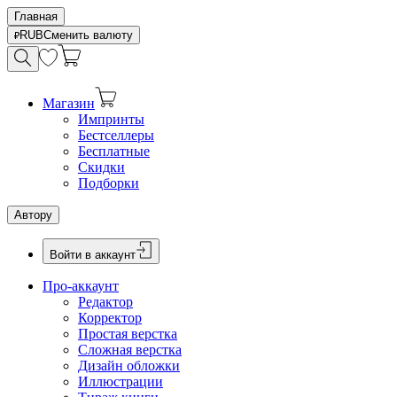
Главная
RUB
Сменить валюту
Магазин
Импринты
Бестселлеры
Бесплатные
Скидки
Подборки
Автору
Войти в аккаунт
Про-аккаунт
Редактор
Корректор
Простая верстка
Сложная верстка
Дизайн обложки
Иллюстрации