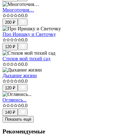
Многоточия…
0.0
200
₽
Про Иришку и Светочку
0.0
120
₽
Стихов мой тихий сад
0.0
Дыхание жизни
0.0
120
₽
Оглянись...
0.0
140
₽
Показать ещё
Рекомендуемые