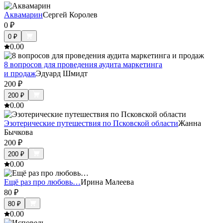
Аквамарин
Сергей Королев
0
₽
0
₽
0.0
0
8 вопросов для проведения аудита маркетинга
и продаж
Эдуард Шмидт
200
₽
200
₽
0.0
0
Эзотерические путешествия по Псковской области
Жанна
Бычкова
200
₽
200
₽
0.0
0
Ещё раз про любовь…
Ирина Малеева
80
₽
80
₽
0.0
0