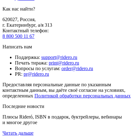
Как нас найти?
620027
,
Россия
,
г. Екатеринбург, а/я 313
Контактный телефон
:
8 800 500 11 67
Написать нам
Поддержка
:
support@ridero.ru
Печать тиража
:
print@ridero.ru
Вопросы по услугам
:
order@ridero.ru
PR
:
pr@ridero.ru
Предоставляя персональные данные по указанным
контактным данным, вы даёте своё согласие на условиях,
определенных
Политикой обработки персональных данных
Последние новости
Плюсы Rideró, ISBN в подарок, буктрейлеры, вебинары
и многое другое
Читать дальше