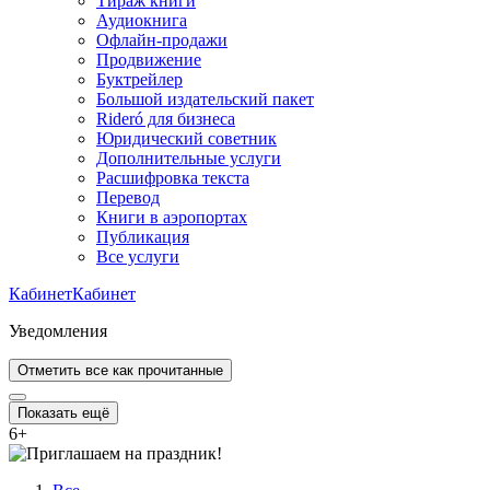
Тираж книги
Аудиокнига
Офлайн-продажи
Продвижение
Буктрейлер
Большой издательский пакет
Rideró для бизнеса
Юридический советник
Дополнительные услуги
Расшифровка текста
Перевод
Книги в аэропортах
Публикация
Все услуги
Кабинет
Кабинет
Уведомления
Отметить все как прочитанные
Показать ещё
6
+