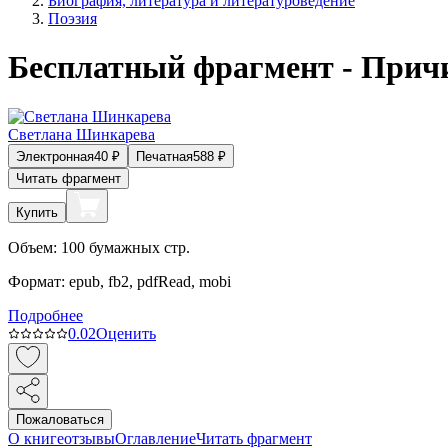
Биография, литература и литературоведение
Поэзия
Бесплатный фрагмент - Прич
Светлана Шинкарева
Электронная
40
₽
Печатная
588
₽
Читать фрагмент
Купить
Объем:
100
бумажных стр.
Формат:
epub, fb2, pdfRead, mobi
Подробнее
0.0
2
Оценить
Пожаловаться
О книге
отзывы
Оглавление
Читать фрагмент