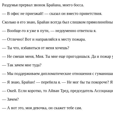
Раздумья прервал звонок Брайана, моего босса.
— В офис не приезжай! — сказал он вместо приветствия.
Сколько я его знаю, Брайан всегда был слишком прямолинейным
— Вообще-то я уже в пути, — недоуменно ответила я.
— Отлично! Вот и направляйся к месту пожара.
— Ты что, избавиться от меня хочешь?
— Не смеши меня, Мия. Ты мне еще пригодишься. Да и пожар 
— Так зачем мне туда?
— Мы поддерживаем дипломатические отношения с гуманиш
— Я знаю, Брайан! — перебила я. — Не мог бы ты покороче? Я 
— Окей. Если коротко, то Айван Тред, председатель Ассоциац
— Зачем?
— А вот это, моя девочка, он скажет тебе сам.