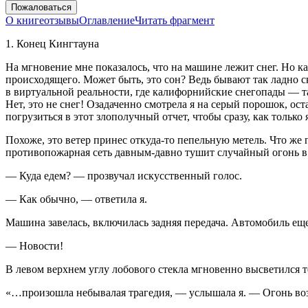
Пожаловаться
О книге
отзывы
Оглавление
Читать фрагмент
1. Конец Кингтауна
На мгновение мне показалось, что на машине лежит снег. Но ка
происходящего. Может быть, это сон? Ведь бывают так ладно с
в виртуальной реальности, где калифорнийские снегопады — та
Нет, это не снег! Озадаченно смотрела я на серый
порош
ок, ос
погрузиться в этот злополучный отчет, чтобы сразу, как только
Похоже, это ветер принес откуда-то пепельную метель. Что же
противопожарная сеть давным-давно тушит случайный огонь в д
— Куда едем? — прозвучал искусственный голос.
— Как обычно, — ответила я.
Машина завелась, включилась задняя передача. Автомобиль еще 
— Новости!
В левом верхнем углу лобового стекла мгновенно высветился 
«…произошла небывалая трагедия, — услышала я. — Огонь возн