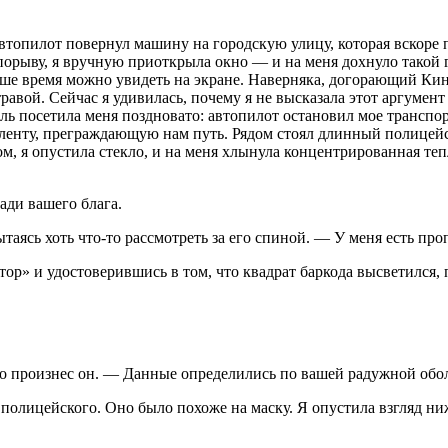
втопилот повернул машину на городскую улицу, которая вскоре
орыву, я вручную приоткрыла окно — и на меня дохнуло такой г
наше время можно увидеть на экране. Наверняка, догорающий Кин
равой. Сейчас я удивилась, почему я не высказала этот аргумен
ль посетила меня поздновато: автопилот остановил мое транспор
ленту, преграждающую нам путь. Рядом стоял длинный полицейс
 я опустила стекло, и на меня хлынула концентрированная тепла
ади вашего блага.
таясь хоть что-то рассмотреть за его спиной. — У меня есть пр
ор» и удостоверившись в том, что квадрат баркода высветился, 
но произнес он. — Данные определились по вашей радужной обо
о полицейского. Оно было похоже на маску. Я опустила взгляд н