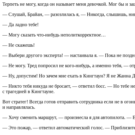
Терпеть не могу, когда он называет меня девочкой. Мог бы и за
— Слушай, Брайан, — разозлилась я, — Никогда, слышишь, ник
— Да ладно тебе!
— Могу сказать что-нибудь неполиткорректное…
— Не скажешь!
— Выбери другого эксперта! — настаивала я. — Пока не поздн
— Не могу. Тред попросил не кого-нибудь, а именно тебя, — от
— Ну, допустим! Но зачем мне ехать в Кингтаун? Я не Жанна Д
— Никто тебя никуда не бросает, — ответил босс. — Но тебе не
с трагедией в Кингтауне.
Вот стратег! Всегда готов отправить сотрудника если не в огон
и направлялась.
— Хочу сменить маршрут, — произнесла я для автопилота. — Ед
— Это пожар, — ответил автоматический голос. — Приблизител