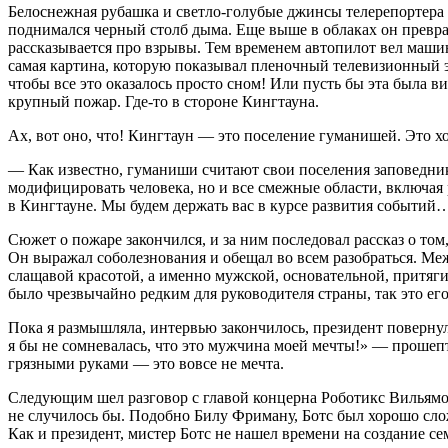
Белоснежная рубашка и светло-голубые джинсы телерепортера п
поднимался черный столб дыма. Еще выше в облаках он превра
рассказывается про взрывы. Тем временем автопилот вел машин
самая картина, которую показывал пленочный телевизионный экр
чтобы все это оказалось просто сном! Или пусть бы эта была
крупный пожар. Где-то в стороне Кингтауна.
Ах, вот оно, что! Кингтаун — это поселение гуманишей. Это хо
— Как известно, гуманиши считают свои поселения заповедник
модифицировать человека, но и все смежные области, включая 
в Кингтауне. Мы будем держать вас в курсе развития событий
Сюжет о пожаре закончился, и за ним последовал рассказ о то
Он выражал соболезнования и обещал во всем разобраться. М
слащавой красотой, а именно мужской, основательной, притяги
было чрезвычайно редким для руководителя страны, так это ег
Пока я размышляла, интервью закончилось, президент поверну
я бы не сомневалась, что это мужчина моей мечты!» — прошепт
грязными руками — это вовсе не мечта.
Следующим шел разговор с главой концерна Роботикс Вильямо
не случилось бы. Подобно Билу Фриману, Ботс был хорошо слож
Как и
президент
, мистер Ботс не нашел времени на создание с