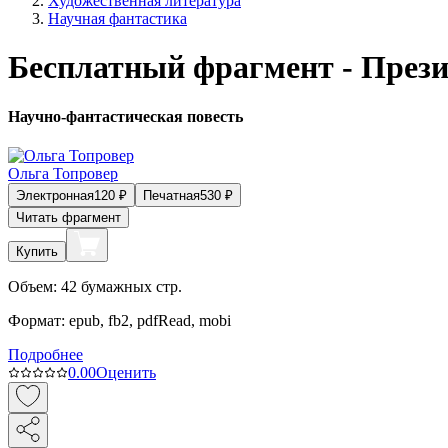
Художественная литература
Научная фантастика
Бесплатный фрагмент - Прези
Научно-фантастическая повесть
Ольга Топровер
Электронная
120
₽
Печатная
530
₽
Читать фрагмент
Купить
Объем:
42
бумажных стр.
Формат:
epub, fb2, pdfRead, mobi
Подробнее
0.0
0
Оценить