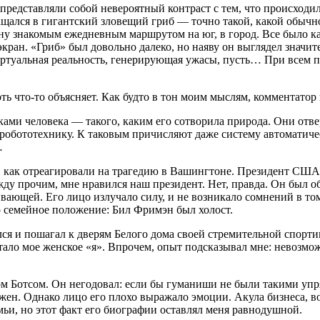
редставляли собой невероятный контраст с тем, что происходило
щался в гигантский зловещий гриб — точно такой, какой обычн
у знакомым ежедневным маршрутом на юг, в город. Все было как
ан. «Гриб» был довольно далеко, но наяву он выглядел значител
 виртуальная реальность, генерирующая ужасы, пусть… При всем
ть что-то объясняет. Как будто в тон моим мыслям, комментатор
ами человека — такого, каким его сотворила природа. Они отве
робототехнику. К таковым причисляют даже систему автоматическ
…
м, как отреагировали на трагедию в Вашингтоне.
Президент
США Б
ежду прочим, мне нравился наш
президент
. Нет, правда. Он был 
вающей. Его лицо излучало силу, и не возникало сомнений в то
о семейное положение: Бил Фримэн был холост.
лся и пошагал к дверям Белого дома своей стремительной спорт
ало мое женское «я». Впрочем, опыт подсказывал мне: невозмож
м Ботсом. Он негодовал: если бы гуманиши не были такими упр
ен. Однако лицо его плохо выражало эмоции. Акула бизнеса, вот
емьи, но этот факт его биографии оставлял меня равнодушной.