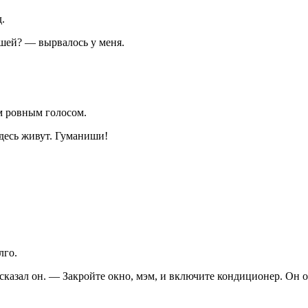
.
шей? — вырвалось у меня.
м ровным голосом.
здесь живут. Гуманиши!
лго.
азал он. — Закройте окно, мэм, и включите кондиционер. Он очи