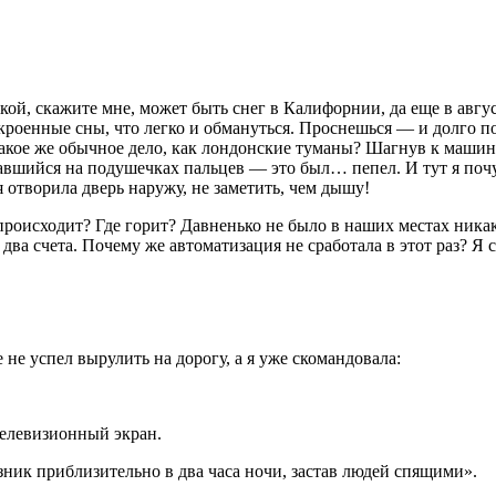
кой, скажите мне, может быть снег в Калифорнии, да еще в авгу
кроенные сны, что легко и обмануться. Проснешься — и долго п
кое же обычное дело, как лондонские туманы? Шагнув к машине,
тавшийся на подушечках пальцев — это был… пепел. И тут я почу
 я отворила дверь наружу, не заметить, чем дышу!
 происходит? Где горит? Давненько не было в наших местах ника
ва счета. Почему же автоматизация не сработала в этот раз? Я
не успел вырулить на дорогу, а я уже скомандовала:
телевизионный экран.
ик приблизительно в два часа ночи, застав людей спящими».