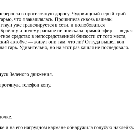
 переросла в проселочную дорогу. Чудовищный серый гриб
арью, что я закашлялась. Прошипела сквозь кашель:
гтаун уже транслируется в сети, и полюбоваться
т Брайану и почему раньше не поискала прямой эфир — ведь я
тное средство в непосредственной близости от того места,
кий автобус — живут они там, что ли? Оттуда вышел коп
я гарь. Удивительно, но на этот раз кашля не последовало.
опуск Зеленого движения.
протянула телефон копу.
лочке.
иже и на его нагрудном кармане обнаружила голубую наклейку.