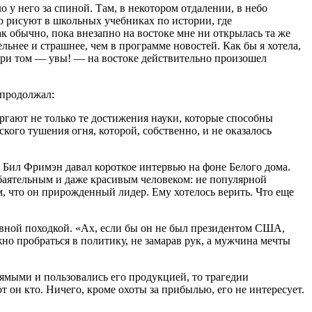
 у него за спиной. Там, в некотором отдалении, в небо
о рисуют в школьных учебниках по истории, где
 обычно, пока внезапно на востоке мне ни открылась та же
ьнее и страшнее, чем в программе новостей. Как бы я хотела,
 при том — увы! — на востоке действительно произошел
 продолжал:
ргают не только те достижения науки, которые способны
ого тушения огня, которой, собственно, и не оказалось
ил Фримэн давал короткое интервью на фоне Белого дома.
обаятельным и даже красивым человеком: не популярной
м, что он прирожденный лидер. Ему хотелось верить. Что еще
ивной походкой. «Ах, если бы он не был президентом США,
но пробраться в политику, не замарав рук, а мужчина мечты
ямыми и пользовались его продукцией, то трагедии
 он кто. Ничего, кроме охоты за прибылью, его не интересует.