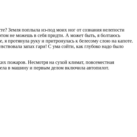
сте? Земля поплыла из-под моих ног от сознания нелепости
отом не можешь в себя придти. А может быть, я болтаюсь
 я протянула руку и притронулась к белесому слою на капоте.
вствовала запах гари! С ума сойти, как глубоко надо было
ких пожаров. Несмотря на сухой климат, повсеместная
 села в машину и первым делом включила автопилот.