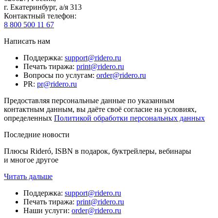
г. Екатеринбург, а/я 313
Контактный телефон
:
8 800 500 11 67
Написать нам
Поддержка
:
support@ridero.ru
Печать тиража
:
print@ridero.ru
Вопросы по услугам
:
order@ridero.ru
PR
:
pr@ridero.ru
Предоставляя персональные данные по указанным
контактным данным, вы даёте своё согласие на условиях,
определенных
Политикой обработки персональных данных
Последние новости
Плюсы Rideró, ISBN в подарок, буктрейлеры, вебинары
и многое другое
Читать дальше
Поддержка
:
support@ridero.ru
Печать тиража
:
print@ridero.ru
Наши услуги
:
order@ridero.ru