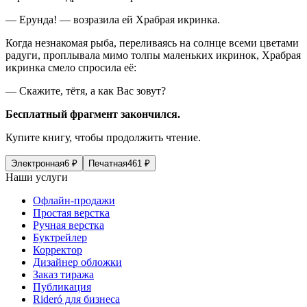
— Ерунда! — возразила ей Храбрая икринка.
Когда незнакомая рыба, переливаясь на солнце всеми цветами
радуги, проплывала мимо толпы маленьких икринок, Храбрая
икринка смело спросила её:
— Скажите, тётя, а как Вас зовут?
Бесплатный фрагмент закончился.
Купите книгу, чтобы продолжить чтение.
Электронная
6
₽
Печатная
461
₽
Наши услуги
Офлайн-продажи
Простая верстка
Ручная верстка
Буктрейлер
Корректор
Дизайнер обложки
Заказ тиража
Публикация
Rideró для бизнеса