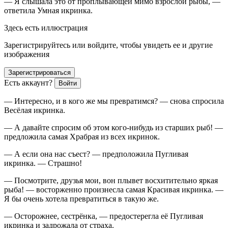
— Я слышала это от проплывающей мимо взрослой рыбы, —
ответила Умная икринка.
Здесь есть иллюстрация
Зарегистрируйтесь или войдите, чтобы увидеть ее и другие
изображения
Зарегистрироваться
Есть аккаунт?
Войти
— Интересно, и в кого же мы превратимся? — снова спросила
Весёлая икринка.
— А давайте спросим об этом кого-нибудь из старших рыб! —
предложила самая Храбрая из всех икринок.
— А если она нас съест? — предположила Пугливая
икринка. — Страшно!
— Посмотрите, друзья мои, вон плывет восхитительно яркая
рыба! — восторженно произнесла самая Красивая икринка. —
Я бы очень хотела превратиться в такую же.
— Осторожнее, сестрёнка, — предостерегла её
Пугливая
икринка и задрожала от страха.