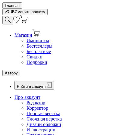
Главная
RUB
Сменить валюту
Магазин
Импринты
Бестселлеры
Бесплатные
Скидки
Подборки
Автору
Войти в аккаунт
Про-аккаунт
Редактор
Корректор
Простая верстка
Сложная верстка
Дизайн обложки
Иллюстрации