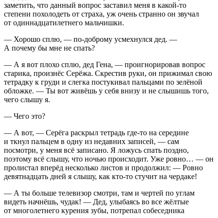
заметить, что данный вопрос заставил меня в какой-то
степени похолодеть от страха, уж очень странно он звучал
от одиннадцат
илетн
его мальчишки.
— Хорошо сплю, — по-доброму усмехнулся дед. —
А почему бы мне не спать?
— А я вот плохо сплю, дед Гена, — проигнорировав вопрос
старика, произнёс Серёжа. Скрестив руки, он прижимал свою
тетрадку к груди и слегка постукивал пальцами по зелёной
обложке. — Ты вот живёшь у себя внизу и не слышишь того,
чего слышу я.
— Чего это?
— А вот, — Серёга раскрыл тетрадь где-то на середине
и ткнул пальцем в одну из недавних записей, — сам
посмотри, у меня всё записано. Я ложусь спать поздно,
поэтому всё слышу, что ночью происходит. Уже ровно… — он
пролистал вперёд несколько листов и продолжил: — Ровно
девятнадцать дней я слышу, как кто-то стучит на чердаке!
— А ты больше телевизор смотри, там и чертей по углам
видеть начнёшь, чудак! — Дед, улыбаясь во все жёлтые
от много
летн
его курения зубы, потрепал собеседника