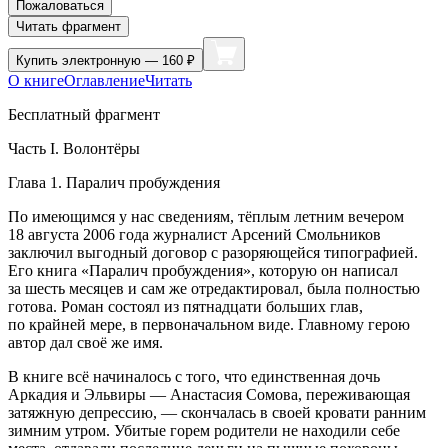
Пожаловаться
Читать фрагмент
Купить
электронную — 160 ₽
О книге
Оглавление
Читать
Бесплатный фрагмент
Часть I. Волонтёры
Глава 1. Паралич пробуждения
По имеющимся у нас сведениям, тёплым
летн
им вечером
18 августа 2006 года журналист Арсений Смольников
заключил выгодный договор с разоряющейся типографией.
Его книга «Паралич пробуждения», которую он написал
за шесть месяцев и сам же отредактировал, была полностью
готова. Роман состоял из пятнадцати больших глав,
по крайней мере, в первоначальном виде. Главному герою
автор дал своё же имя.
В книге всё начиналось с того, что единственная дочь
Аркадия и Эльвиры — Анастасия Сомова, переживающая
затяжную депрессию, — скончалась в своей кровати ранним
зимним утром. Убитые горем родители не находили себе