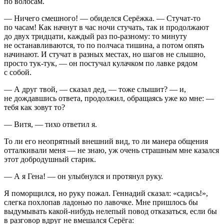
по волосам.
— Ничего смешного! — обиделся Серёжка. — Стучат-то
по часам! Как начнут в час ночи стучать, так и продолжают
до двух тридцати, каждый раз по-разному: то минуту
не останавливаются, то по полчаса тишина, а потом опять
начинают. И стучат в разных местах, но шагов не слышно,
просто тук-тук, — он постучал кулачком по лавке рядом
с собой.
— А друг твой, — сказал дед, — тоже слышит? — и,
не дождавшись ответа, продолжил, обращаясь уже ко мне: —
тебя как зовут то?
— Витя, — тихо ответил я.
То ли его неопрятный внешний вид, то ли манера общения
отталкивали меня — не знаю, уж очень страшным мне казался
этот добродушный старик.
— А я Гена! — он улыбнулся и протянул руку.
Я поморщился, но руку пожал. Геннадий сказал: «садись!»,
слегка похлопав ладонью по лавочке. Мне пришлось бы
выдумывать какой-нибудь нелепый повод отказаться, если бы
в разговор вдруг не вмешался Серёга: