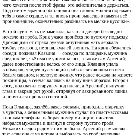
чего хочется после этой фразы, это действительно держаться.
Под гнётом мрачной обстановки она словно молния поражает
тебя в самое сердце, и ты вновь проигрываешь в памяти всё
произошедшее, окончательно разбиваясь на мелкие кусочки».
В этой суете мать не заметила, как тело дочери бесследно
исчезло из гроба. Крик ужаса пронёсся по пустому подъезду.
Дрожащими от страха руками безутешная мать держала
трубку телефона, не зная, куда ей звонить. На крик сбежались
соседи: пожилая Клавдия — соседка по площадке, мужчина
средних лет, чьё имя не упоминалось, а также сам Арсений;
далее повествование велось от его лица. Клавдия упала
в обморок, увидев пустующий гроб со свисающим из него
белым саваном, и золотую иконку, что ранее лежала на животе
покойницы, а сейчас валялась на полу вниз образом. Второй
сосед подхватил старушку под плечи, а Арсений, выпучив
глаза и закрыв рот рукой, отпрянул от лакированного ящика
и попятился прочь из гостиной.
Пока Эльвира, захлёбываясь слезами, приводила старушку
в чувства, а безымянный мужчина стучал по пластмассовым
кнопкам телефона, набирая номер милиции, писатель
набрался мужества и шагнул в сторону пустого гроба.
Никаких следов рядом с ним не было. Арсений размышлял
так: если она сама встала и выбралась, то гроб наверняка