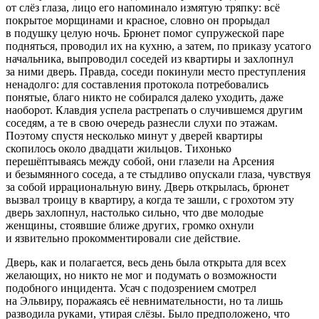
от слёз глаза, лицо его напоминало измятую тряпку: всё
покрытое морщинами и красное, словно он прорыдал
в подушку целую ночь. Брюнет помог супружеской паре
подняться, проводил их на кухню, а затем, по приказу усатого
начальника, выпроводил соседей из квартиры и захлопнул
за ними дверь. Правда, соседи покинули место преступления
ненадолго: для составления протокола потребовались
понятые, благо никто не собирался далеко уходить, даже
наоборот. Клавдия успела растрепать о случившемся другим
соседям, а те в свою очередь разнесли слухи по этажам.
Поэтому спустя несколько минут у дверей квартиры
скопилось около двадцати жильцов. Тихонько
перешёптываясь между собой, они глазели на Арсения
и безымянного соседа, а те стыдливо опускали глаза, чувствуя
за собой иррациональную вину. Дверь открылась, брюнет
вызвал троицу в квартиру, а когда те зашли, с грохотом эту
дверь захлопнул, настолько сильно, что две молодые
женщины, стоявшие ближе других, громко охнули
и язвительно прокомментировали сие действие.
Дверь, как и полагается, весь день была открыта для всех
желающих, но никто не мог и подумать о возможности
подобного инцидента. Усач с подозрением смотрел
на Эльвиру, поражаясь её невнимательности, но та лишь
разводила руками, утирая слёзы. Было предположено, что