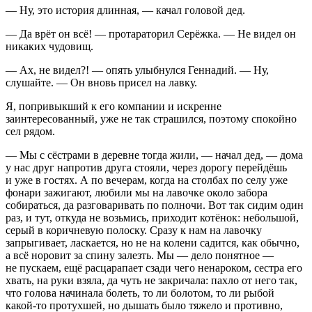
— Ну, это история длинная, — качал головой дед.
— Да врёт он всё! — протараторил Серёжка. — Не видел он
никаких чудовищ.
— Ах, не видел?! — опять улыбнулся Геннадий. — Ну,
слушайте. — Он вновь присел на лавку.
Я, попривыкший к его компании и искренне
заинтересованный, уже не так страшился, поэтому спокойно
сел рядом.
— Мы с сёстрами в деревне тогда жили, — начал дед, — дома
у нас друг напротив друга стояли, через дорогу перейдёшь
и уже в гостях. А по вечерам, когда на столбах по селу уже
фонари зажигают, любили мы на лавочке около забора
собираться, да разговаривать по полночи. Вот так сидим один
раз, и тут, откуда не возьмись, приходит котёнок: небольшой,
серый в коричневую полоску. Сразу к нам на лавочку
запрыгивает,
ласк
ается, но не на колени садится, как обычно,
а всё норовит за спину залезть. Мы — дело понятное —
не пускаем, ещё расцарапает сзади чего ненароком, сестра его
хвать, на руки взяла, да чуть не закричала: пахло от него так,
что голова начинала болеть, то ли болотом, то ли рыбой
какой-то протухшей, но дышать было тяжело и противно,