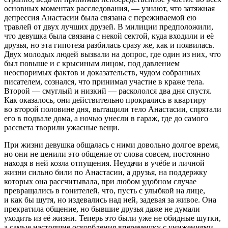
основных моментах расследования, — узнают, что затяжная
депрессия Анастасии была связана с переживаемой ею
травлей от двух лучших друзей. В милиции предположили,
что девушка была связана с некой сектой, куда входили и её
друзья, но эта гипотеза разбилась сразу же, как и появилась.
Двух молодых людей вызвали на допрос, где один из них, что
был повыше и с крысиным лицом, под давлением
неоспоримых фактов и доказательств, чудом собранных
писателем, сознался, что принимал участие в краже тела.
Второй — смуглый и низкий — раскололся два дня спустя.
Как оказалось, они действительно прокрались в квартиру
во второй половине дня, вытащили тело Анастасии, спрятали
его в подвале дома, а ночью унесли в гараж, где до самого
рассвета творили ужасные вещи.
При жизни девушка общалась с ними довольно долгое время,
но они не ценили это общение от слова совсем, постоянно
находя в ней козла отпущения. Неудачи в учёбе и личной
жизни сильно били по Анастасии, а друзья, на поддержку
которых она рассчитывала, при любом удобном случае
превращались в гонителей, что, пусть с улыбкой на лице,
и как бы шутя, но издевались над ней, задевая за живое. Она
прекратила общение, но бывшие друзья даже не думали
уходить из её жизни. Теперь это были уже не обидные шутки,
а самые настоящие оскорбления вперемешку с унижениями