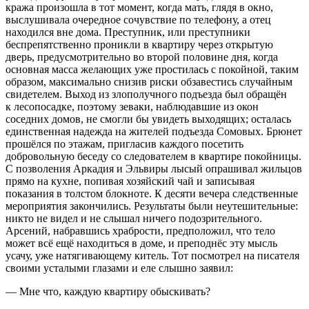
кража произошла в тот момент, когда мать, глядя в окно,
выслушивала очередное сочувствие по телефону, а отец
находился вне дома. Преступник, или преступники
беспрепятственно проникли в квартиру через открытую
дверь, предусмотрительно во второй половине дня, когда
основная масса желающих уже простилась с покойной, таким
образом, максимально снизив риски обзавестись случайным
свидетелем. Выход из злополучного подъезда был обращён
к лесопосадке, поэтому зеваки, наблюдавшие из окон
соседних домов, не смогли бы увидеть выходящих; осталась
единственная надежда на жителей подъезда Сомовых. Брюнет
прошёлся по этажам, пригласив каждого посетить
добровольную беседу со следователем в квартире покойницы.
С позволения Аркадия и Эльвиры лысый опрашивал жильцов
прямо на кухне, попивая хозяйский чай и записывая
показания в толстом блокноте. К десяти вечера следственные
мероприятия закончились. Результаты были неутешительные:
никто не видел и не слышал ничего подозрительного.
Арсений, набравшись храбрости, предположил, что тело
может всё ещё находиться в доме, и преподнёс эту мысль
усачу, уже натягивающему китель. Тот посмотрел на писателя
своими усталыми глазами и еле слышно заявил:
— Мне что, каждую квартиру обыскивать?