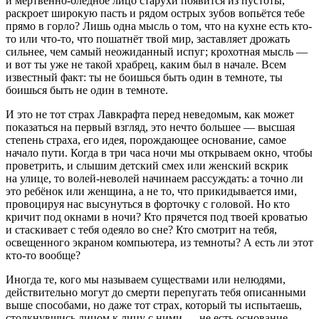
и мёртвенно-бледное лицо старухи появится из пустоты,
раскроет широкую пасть и рядом острых зубов вопьётся тебе
прямо в горло? Лишь одна мысль о том, что на кухне есть кто-
то или что-то, что пошатнёт твой мир, заставляет дрожать
сильнее, чем самый неожиданный испуг; крохотная мысль —
и вот ты уже не такой храбрец, каким был в начале. Всем
известный факт: ты не боишься быть один в темноте, ты
боишься быть
не один
в темноте.
И это не тот страх Лавкрафта
перед неведомым, как может
показаться на первый взгляд, это нечто большее — высшая
степень страха, его идея, порождающее основание, самое
начало пути. Когда в три часа ночи мы открываем окно, чтобы
проветрить, и слышим детский смех или женский вскрик
на улице, то волей-неволей начинаем рассуждать: а точно ли
это ребёнок или женщина, а не то, что прикидывается ими,
провоцируя нас высунуться в форточку с головой. Но кто
кричит под окнами в ночи? Кто прячется под твоей кроватью
и стаскивает с тебя одеяло во сне? Кто смотрит на тебя,
освещенного экраном компьютера, из темноты? А
есть ли этот
кто-то вообще
?
Иногда те, кого мы называем
существами
или
нелюдями
,
действительно могут до смерти перепугать тебя описанными
выше способами, но даже тот страх, который ты испытаешь,
столкнувшись лицом к лицу с ними — не есть основание.