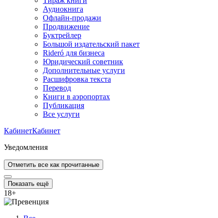
Тираж книги
Аудиокнига
Офлайн-продажи
Продвижение
Буктрейлер
Большой издательский пакет
Rideró для бизнеса
Юридический советник
Дополнительные услуги
Расшифровка текста
Перевод
Книги в аэропортах
Публикация
Все услуги
Кабинет
Кабинет
Уведомления
Отметить все как прочитанные
Показать ещё
18
+