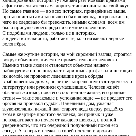
клишированная история тут же заиграет новыми красками,
а фантазия читателя сама дорисует антагониста на свой вкус.
Но самое главное — во всех историях, приведённых выше,
протагонисты сами загоняли себя в ловушку, потревожив то,
чего не следовало бы тревожить, иными словами, всем им
было присуще своего рода виктимное поведение
.
С подобными людьми, только не в историях,
а в действительности, работают те, кого называют
чёрные
волонтёры
.
Самые же жуткие истории, на мой скромный взгляд, строятся
вокруг обычного, ничем не примечательного человека.
Именно такие люди и становятся объектом
нашего
наблюдения: он не покупает старинные артефакты и не тащит
их домой, не проводит леденящие кровь обряды
в заброшенных домах, не читает запрещённую эзотерическую
литературу или рукописи сумасшедших. Человек живёт
обычной жизнью, пока его собственное жильё, его родные
стены — такие знакомые и успокаивающие — не предают его,
бросая на произвол судьбы. Панельный дом, ужасная
звукоизоляция, каждый шаг старого деда сверху раздаётся
эхом в квартире простого человека, он привык и уже
не вздрагивает по ночам от каждого шороха, в полной
уверенности, что это очередной полуночный поход его
соседа. А теперь он лежит в своей постели и дрожит