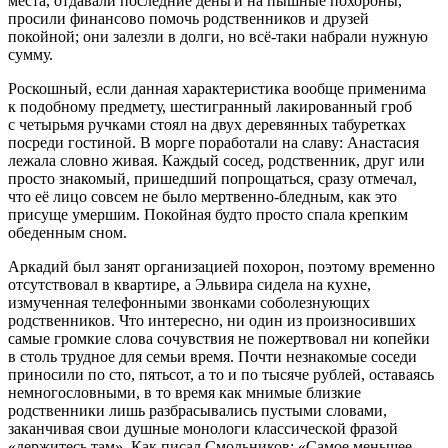
места, отдавали последние деньги на пышные похороны,
просили финансово помочь родственников и друзей
покойной; они залезли в долги, но всё-таки набрали нужную
сумму.
Роскошный, если данная характеристика вообще применима
к подобному предмету, шестигранный лакированный гроб
с четырьмя ручками стоял на двух деревянных табуретках
посреди гостиной. В морге поработали на славу: Анастасия
лежала словно живая. Каждый сосед, родственник, друг или
просто знакомый, пришедший попрощаться, сразу отмечал,
что её лицо совсем не было мертвенно-бледным, как это
присуще умершим. Покойная будто просто спала крепким
обеденным сном.
Аркадий был занят организацией похорон, поэтому временно
отсутствовал в квартире, а Эльвира сидела на кухне,
измученная телефонными звонками соболезнующих
родственников. Что интересно, ни один из произносивших
самые громкие слова сочувствия не пожертвовал ни копейки
в столь трудное для семьи время. Почти незнакомые соседи
приносили по сто, пятьсот, а то и по тысяче рублей, оставаясь
немногословными, в то время как мнимые близкие
родственники лишь разбрасывались пустыми словами,
заканчивая свои душные монологи классической фразой
«держитесь там». Как писал Смольников: «Самое меньшее,