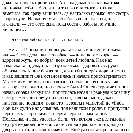
даже на кашель пробивало. А наша домашняя кошка тоже
по ночам любила бродить, и только она этого котёнка
заметила, так сразу зашипела, да настолько громко, что сестры
вздрогнули. На лавочку мы его больше не пускали, так
и сидели — его отгоняли, пока сосед с работы по улице
не пошёл…
— На соседа набросился? — спросил я.
— Нет, — Геннадий поднял указательный палец и покачал
им. — С соседом шла его собака — немецкая овчарка —
здоровая жуть, но добрая, всех детей любила. Как нас
издалека завидела, так сразу побежала здороваться, руки
облизывать. И вот бежит она, а кот ей поперёк дороги встал
и как зашипит! Она остановилась и начала присматриваться.
Мы уж думали всё, попал котик, сейчас она его прям так
и разорвёт на части, но не тут-то было! Он ещё громче шипеть
начал, собака заскулила, попятилась назад и рванула к хозяину.
Сёстры меня по плечу похлопали, говорят, мол, давай
на веранде посидим, пока этот верзила пушистый не уйдёт,
а он как будто нас услышал, под калиткой пролез и припустил
через весь двор прямо к дверям веранды, мы за ним.
Подходим, и ведь уверены были, что котяра уже все галоши
внутри веранды пометил, а он сел на крыльце, в открытую
дверь не заходит, только мяукает. Ещё раз посмотрели на него