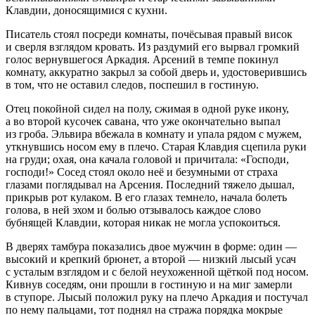
Клавдии, доносящимися с кухни.
Писатель стоял посреди комнаты, почёсывая правый висок
и сверля взглядом кровать. Из раздумий его вырвал громкий
голос вернувшегося Аркадия. Арсений в темпе покинул
комнату, аккуратно закрыл за собой дверь и, удостоверившись
в том, что не оставил следов, поспешил в гостиную.
Отец покойной сидел на полу, сжимая в одной руке икону,
а во второй кусочек савана, что уже окончательно выпал
из гроба. Эльвира вбежала в комнату и упала рядом с мужем,
уткнувшись носом ему в плечо. Старая Клавдия сцепила руки
на груди; охая, она качала головой и причитала: «Господи,
господи!» Сосед стоял около неё и безумными от страха
глазами поглядывал на Арсения. Последний тяжело дышал,
прикрыв рот кулаком. В его глазах темнело, начала болеть
голова, в ней эхом и болью отзывалось каждое слово
бубнящей Клавдии, которая никак не могла успокоиться.
В дверях тамбура показались двое мужчин в форме: один —
высокий и крепкий брюнет, а второй — низкий лысый усач
с усталым взглядом и с белой неухоженной щёткой под носом.
Кивнув соседям, они прошли в гостиную и на миг замерли
в ступоре. Лысый положил руку на плечо Аркадия и постучал
по нему пальцами, тот поднял на стража порядка мокрые