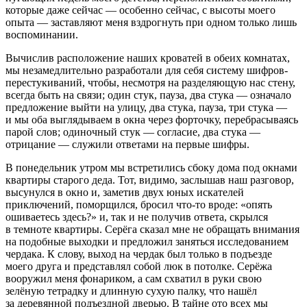
которые даже сейчас — особенно сейчас, с высоты моего
опыта — заставляют меня вздрогнуть при одном только лишь
воспоминании.
Вычислив расположение наших кроватей в обеих комнатах,
мы незамедлительно разработали для себя систему шифров-
перестукиваний, чтобы, несмотря на разделяющую нас стену,
всегда быть на связи; один стук, пауза, два стука — означало
предложение выйти на улицу, два стука, пауза, три стука —
и мы оба выглядываем в окна через форточку, перебрасываясь
парой слов; одиночный стук — согласие, два стука —
отрицание — служили ответами на первые шифры.
В понедельник утром мы встретились сбоку дома под окнами
квартиры старого деда. Тот, видимо, заслышав наш разговор,
высунулся в окно и, заметив двух юных искателей
приключений, поморщился, бросил что-то вроде: «опять
ошиваетесь здесь?» и, так и не получив ответа, скрылся
в темноте квартиры. Серёга сказал мне не обращать внимания
на подобные выходки и предложил заняться исследованием
чердака. К слову, выход на чердак был только в подъезде
моего друга и представлял собой люк в потолке. Серёжа
вооружил меня фонариком, а сам схватил в руки свою
зелёную тетрадку и длинную сухую палку, что нашёл
за деревянной подъездной дверью. В тайне ото всех мы