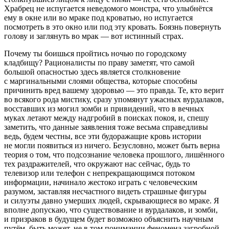
Храбрец не испугается неведомого монстра, что улыбнётся
ему в окне или во мраке под кроватью, но испугается
посмотреть в это окно или под эту кровать. Боязнь повернуть
голову и заглянуть во мрак — вот истинный страх.
Почему ты боишься пройтись ночью по городскому
кладбищу? Рационалисты по праву заметят, что самой
большой опасностью здесь является столкновение
с маргинальными слоями общества, которые способны
причинить вред вашему здоровью — это правда. Те, кто верит
во всякого рода мистику, сразу упомянут ужасных вурдалаков,
восставших из могил зомби и привидений, что в вечных
муках летают между надгробий в поисках покоя, и, спешу
заметить, что данные заявления тоже весьма справедливы
ведь, будем честны, все эти будоражащие кровь истории
не могли появиться из ничего. Безусловно, может быть верна
теория о том, что подсознание человека прошлого, лишённого
тех раздражителей, что окружают нас сейчас, будь то
телевизор или телефон с непрекращающимся потоком
информации, начинало жестоко играть с человеческим
разумом, заставляя несчастного видеть страшные фигуры
и силуэты давно умерших людей, скрывающиеся во мраке. Я
вполне допускаю, что существование и вурдалаков, и зомби,
и призраков в будущем будет возможно объяснить научным
путём, быть может, не в том понимании феномена загробной