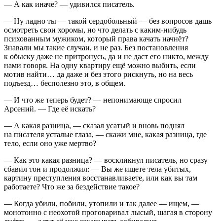
— А как иначе? — удивился писатель.
— Ну ладно ты — такой сердобольный — без вопросов дашь
осмотреть свои хоромы, но что делать с каким-нибудь
психованным мужиком, который права качать начнёт?
Знавали мы такие случаи, и не раз. Без постановления
к обыску даже не притронусь, да и не даст его никто, между
нами говоря. На одну квартиру ещё можно выбить, если
мотив найти… да даже и без этого рискнуть, но на весь
подъезд… бесполезно это, в общем.
— И что же теперь будет? — непонимающе спросил
Арсений. — Где её искать?
— А какая разница, — сказал усатый и вновь поднял
на писателя усталые глаза, — скажи мне, какая разница, где
тело, если оно уже мертво?
— Как это какая разница? — воскликнул писатель, но сразу
сбавил тон и продолжил: — Вы же ищете тела убитых,
картину преступления восстанавливаете, или как вы там
работаете? Что же за бездействие такое?
— Когда убили, побили, утопили и так далее — ищем, —
монотонно с неохотой проговаривал лысый, шагая в сторону