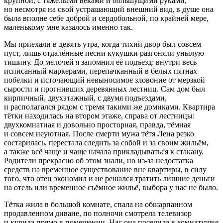
крупной, с тяжёлыми веками и большущими руками,
но несмотря на свой устрашающий внешний вид, в душе она
была вполне себе доброй и сердобольной, по крайней мере,
маленькому мне казалось именно так.
Мы приехали в девять утра, когда тихий двор был совсем
пуст, лишь отдалённые песни кукушки разгоняли унылую
тишину. До мелочей я запомнил её подъезд: внутри весь
исписанный маркерами, перепачканный в белых пятнах
побелки и источающий невыносимое зловоние от мерзкой
сырости и прогнивших деревянных лестниц. Сам дом был
кирпичный, двухэтажный, с двумя подъездами,
и располагался рядом с тремя такими же домиками. Квартира
тётки находилась на втором этаже, справа от лестницы:
двухкомнатная и довольно просторная, правда, тёмная
и совсем неуютная. После смерти мужа тётя Лена резко
состарилась, перестала следить за собой и за своим жильём,
а также всё чаще и чаще начала прикладываться к стакану.
Родители прекрасно об этом знали, но из-за недостатка
средств на временное существование вне квартиры, в силу
того, что отец экономил и не решался тратить лишние деньги
на отель или временное съёмное жильё, выбора у нас не было.
Тётка жила в большой комнате, спала на обшарпанном
продавленном диване, по полночи смотрела телевизор
и
курил
а прямо в помещении. Нас она поселила в комнатушке