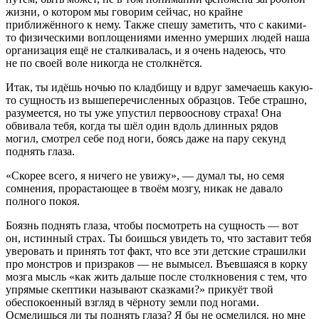
жизни, о котором мы говорим сейчас, но крайне
приближённого к нему. Также спешу заметить, что с какими-
то физическими воплощениями именно
умерших
людей наша
организация ещё не сталкивалась, и я очень надеюсь, что
не по своей воле никогда не столкнётся.
Итак, ты идёшь ночью по кладбищу и вдруг замечаешь какую-
то сущность из вышеперечисленных образцов. Тебе страшно,
разумеется, но ты уже упустил первооснову страха! Она
обвивала тебя, когда ты шёл один вдоль длинных рядов
могил, смотрел себе под ноги, боясь даже на пару секунд
поднять глаза.
«Скорее всего, я ничего не увижу», — думал ты, но семя
сомнения, прорастающее в твоём мозгу, никак не давало
полного покоя.
Боязнь поднять глаза, чтобы посмотреть на сущность — вот
он, истинный страх. Ты боишься увидеть то, что заставит тебя
уверовать
и принять тот факт, что все эти детские страшилки
про монстров и призраков — не вымысел. Въевшаяся в корку
мозга мысль «как жить дальше после столкновения с тем, что
упрямые скептики называют сказками?» прикуёт твой
обеспокоенный взгляд в чёрноту земли под ногами.
Осмелишься ли ты поднять глаза? Я бы не осмелился, но мне