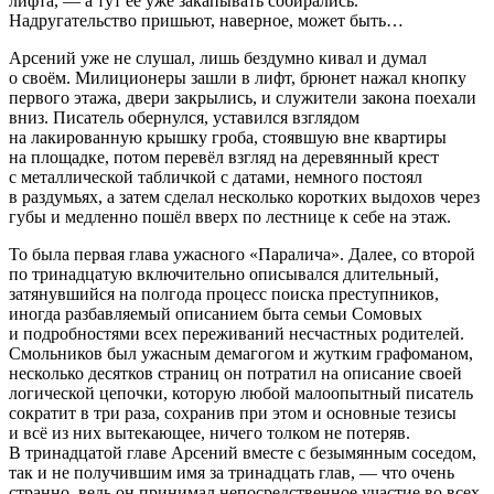
лифта, — а тут её уже закапывать собирались.
Надругательство пришьют, наверное, может быть…
Арсений уже не слушал, лишь бездумно кивал и думал
о своём. Милиционеры зашли в лифт, брюнет нажал кнопку
первого этажа, двери закрылись, и служители закона поехали
вниз. Писатель обернулся, уставился взглядом
на лакированную крышку гроба, стоявшую вне квартиры
на площадке, потом перевёл взгляд на деревянный крест
с металлической табличкой с датами, немного постоял
в раздумьях, а затем сделал несколько коротких выдохов через
губы и медленно пошёл вверх по лестнице к себе на этаж.
То была первая глава ужасного «Паралича». Далее, со второй
по тринадцатую включительно описывался длительный,
затянувшийся на полгода процесс поиска преступников,
иногда разбавляемый описанием быта семьи Сомовых
и подробностями всех переживаний несчастных родителей.
Смольников был ужасным демагогом и жутким графоманом,
несколько десятков страниц он потратил на описание своей
логической цепочки, которую любой малоопытный писатель
сократит в три раза, сохранив при этом и основные тезисы
и всё из них вытекающее, ничего толком не потеряв.
В тринадцатой главе Арсений вместе с безымянным соседом,
так и не получившим имя за тринадцать глав, — что очень
странно, ведь он принимал непосредственное участие во всех