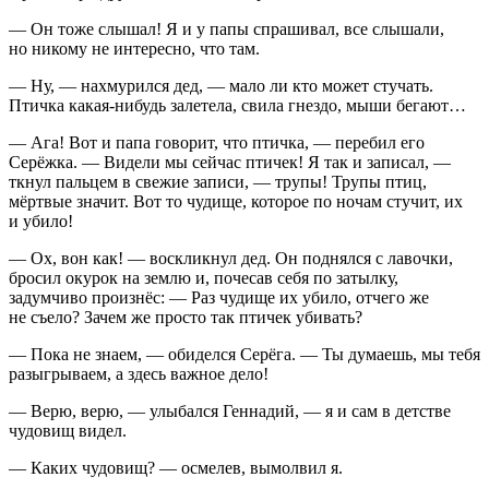
— Он тоже слышал! Я и у папы спрашивал, все слышали,
но никому не интересно, что там.
— Ну, — нахмурился дед, — мало ли кто может стучать.
Птичка какая-нибудь залетела, свила гнездо, мыши бегают…
— Ага! Вот и папа говорит, что птичка, — перебил его
Серёжка. — Видели мы сейчас птичек! Я так и записал, —
ткнул пальцем в свежие записи, — трупы! Трупы птиц,
мёртвые значит. Вот то чудище, которое по ночам стучит, их
и убило!
— Ох, вон как! — воскликнул дед. Он поднялся с лавочки,
бросил окурок на землю и, почесав себя по затылку,
задумчиво произнёс: — Раз чудище их убило, отчего же
не съело? Зачем же просто так птичек убивать?
— Пока не знаем, — обиделся Серёга. — Ты думаешь, мы тебя
разыгрываем, а здесь важное дело!
— Верю, верю, — улыбался Геннадий, — я и сам в детстве
чудовищ видел.
— Каких чудовищ? — осмелев, вымолвил я.