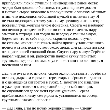
приподняли люк и ступили в неизведанные ранее места:
чердак был довольно большим, тянулся над всем домом
и источал сырое зловоние в совокупности с запахом мёртвых
птиц, что покоились небольшой кучкой в дальнем углу. Я
не стал подходить к этому ужасному зрелищу, а лишь издали
посветил туда жёлтым лучом фонарика. Серёга же наоборот
поспешил разглядеть всё своими глазами и сделать пару
заметок в тетради. Он ходил по чердаку с умным видом,
бормотал что-то себе под нос, скрипел полом, стучал
по стенам, искренне пытаясь найти причину таинственного
ночного стука, пока я стоял около люка, слегка пошатываясь
от нарастающей головной боли. Спустя пару минут Серёжке
надоел чердак и он, разворотив палкой кучку пернатых
трупиков, недовольно хмыкнул и полез вниз по лестнице, я
поспешил за ним.
Дед, что ругал нас из окна, сидел около подъезда в протёртых
штанах, дырявом сером свитере, старых чёрных сандалиях
и с дымящейся
сигар
етой в зубах. Я заметил его издалека
и уже приготовился к очередной старческой нотации,
но случившееся далее меня крайне удивило. Серёга
приблизился к нему, сел рядом и, уставившись на соседа
грустными глазами, спросил:
— Дед Гена, а ты по ночам хорошо спишь? — Спешу