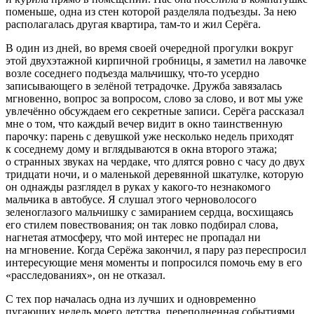
поменьше, одна из стен которой разделяла подъезды. За нею
располагалась другая квартира, там-то и жил Серёга.
В один из дней, во время своей очередной прогулки вокруг
этой двухэтажной кирпичной гробницы, я заметил на лавочке
возле соседнего подъезда мальчишку, что-то усердно
записывающего в зелёной тетрадочке. Дружба завязалась
мгновенно, вопрос за вопросом, слово за слово, и вот мы уже
увлечённо обсуждаем его секретные записи. Серёга рассказал
мне о том, что каждый вечер видит в окно таинственную
парочку: парень с девушкой уже несколько недель приходят
к соседнему дому и вглядываются в окна второго этажа;
о странных звуках на чердаке, что длятся ровно с часу до двух
тридцати ночи, и о маленькой деревянной шкатулке, которую
он однажды разглядел в руках у какого-то незнакомого
мальчика в автобусе. Я слушал этого черноволосого
зеленоглазого мальчишку с замиранием сердца, восхищаясь
его стилем повествования; он так ловко подбирал слова,
нагнетая атмосферу, что мой интерес не пропадал ни
на мгновение. Когда Серёжа закончил, я пару раз переспросил
интересующие меня моменты и попросился помочь ему в его
«расследованиях», он не отказал.
С тех пор началась одна из лучших и одновременно
пугающих недель моего детства, переполненная событиями,