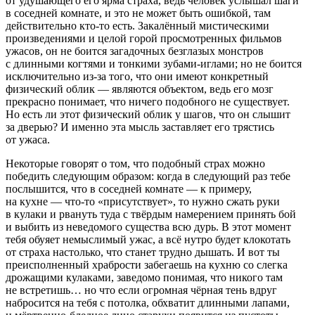
от удушающего его ярма страха, ведь человек услышал
шаги
в соседней комнате
, и это не может быть ошибкой, там
действительно кто-то есть. Закалённый мистическими
произведениями и целой горой просмотренных фильмов
ужасов, он не боится загадочных безглазых монстров
с длинными когтями и тонкими зубами-иглами; но не боится
исключительно из-за того, что они имеют конкретный
физический облик — являются объектом, ведь его мозг
прекрасно понимает, что ничего подобного не существует.
Но есть ли этот физический облик у шагов, что он слышит
за дверью? И именно эта мысль заставляет его трястись
от ужаса.
Некоторые говорят о том, что подобный страх можно
победить следующим образом: когда в следующий раз тебе
послышится, что в соседней комнате — к примеру,
на кухне — что-то «присутствует», то нужно сжать руки
в кулаки и рвануть туда с твёрдым намерением принять бой
и выбить из неведомого существа всю
дурь
. В этот момент
тебя обуяет немыслимый ужас, а всё нутро будет клокотать
от страха настолько, что станет трудно дышать. И вот ты
преисполненный храбрости забегаешь на кухню со слегка
дрожащими кулаками, заведомо понимая, что никого там
не встретишь… но что если огромная чёрная тень вдруг
набросится на тебя с потолка, обхватит длинными лапами,