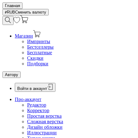
Главная
RUB
Сменить валюту
Магазин
Импринты
Бестселлеры
Бесплатные
Скидки
Подборки
Автору
Войти в аккаунт
Про-аккаунт
Редактор
Корректор
Простая верстка
Сложная верстка
Дизайн обложки
Иллюстрации