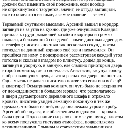
должен был изменить своё положение, если вообще
не опрокинуться с табуретов, значит, её оттуда вытащили,
но кто осмелится на такое, а самое главное — зачем?
Терзаемый смутными мыслями, Арсений вышел в коридор,
заглянул из-за угла на кухню, где уже очнувшаяся Клавдия
припала к груди рыдающей хозяйки квартиры и громко
плакала, а безымянный сосед ещё громче диктовал адрес дома
в телефон; писатель постоял так несколько секунд, потом
поглядел на длинный коридор ещё раз и нахмурился. Он
прошёлся по нему, с подозрением рассматривая каждый угол
потолка и скользя взглядом по плинтусу, дошёл до конца,
заглянул в уборную, в ванную, еле слышно приоткрыл дверь
второй комнаты, где и скончалась Анастасия, засунул голову
в образовавшуюся щель, а затем распахнул дверь полностью.
Одна мысль не давала писателю покоя: что если она всё ещё
в квартире? Осматривая комнату, он чуть было не вскрикнул
от неожиданности: в большом зеркале, что располагалось
в двери двухметрового деревянного шкафа и отражало
кровать, писатель увидел лежащую покойную в тех же
одеждах, что были на ней, когда она лежала утром в гробу.
Арсений обернулся, и с облегчением выдохнул — кровать
была пуста. Подсознание сыграло с ним злую шутку, плюсом
ко всему послужила гнетущая атмосфера, подкрепляемая
всхлипываниями Эльвиры и старческими завываниями