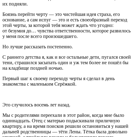
их подняли
.
Боязнь
перейти черту
— это чистейшая идея страха, его
основание, а сам испуг — это и есть своеобразный переход
этой черты, за которой тебя может ждать что угодно:
от безумия до… чувства ответственности, которое развилось
у меня после всего произошедшего.
Но лучше рассказать постепенно.
С раннего детства я, как и все остальные дети, пугался своей
тени, страшился засыпать один и уж тем более не пошёл бы
на кладбище поздней ночью.
Первый шаг к своему
переходу черты
я сделал в день
знакомства с маленьким Серёжкой.
Это случилось восемь лет назад.
Мы с родителями переехали в этот район, когда мне было
одиннадцать. Отец с матерью подыскивали приличную
квартиру, а на время поисков решили остановиться у нашей
дальней родственницы — тёти Лены. Тётка была довольно