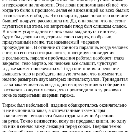
и переходом на личности. Эти люди припоминали ей всё, что
когда-то было в прошлом, делая её виновницей во всех былых
разногласиях и обидах. Что говорить, даже новость о кончине
бывшей подруги рассмешила их. Да, они знали, что не стоит
глумиться над этим, но запретный плод был слишком сладок.
В пьяном угаре одним из них была выдвинута гипотеза,
будто бы девушка подстроила свою смерть, изобразив,
придуманный им же, так называемый «паралич
пробуждения». В отличие от сонного паралича, когда человек
спит, но его глаза открываются, проецируя сновидения
в реальность, паралич пробуждения работал наоборот: глаза
закрыты, тело мертво, но человек всё слышит, чувствует
и даже может пошевелиться. Тогда они приняли решение
выкрасть тело и разбудить наглую лгунью, что посмела так
нелепо разыграть двух матёрых интеллектуалов. Тринадцатая
глава заканчивается, когда один из преступников собирается
рассказать о жутких вещах, что происходили в ту роковую
ночь за закрытыми дверями гаража.
Тираж был небольшой, издание обанкротилось окончательно
и не выполнило заказ, а отпечатанные экземпляры
в количестве пятидесяти были отданы лично Арсению
на руки. Точно неизвестно, кому он продавал книги, но одну
из них я сейчас вижу лежащей перед собой. Твёрдая тёмно-
зелёная обложка с контуром шестигранного гроба посередине,