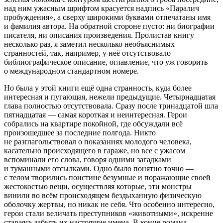
над ним ужасным шрифтом красуется надпись «Паралич
пробуждения», а сверху широкими буквами отпечатаны имя
и фамилия автора. На обратной стороне пусто: ни биографии
писателя, ни описания произведения. Пролистав книгу
несколько раз, я заметил несколько необъяснимых
странностей, так, например, у неё отсутствовало
библиографическое описание, оглавление, что уж говорить
о международном стандартном номере.
Но была у этой книги ещё одна странность, куда более
интересная и пугающая, нежели предыдущие. Четырнадцатая
глава полностью отсутствовала. Сразу после тринадцатой шла
пятнадцатая — самая короткая и неинтересная. Герои
собрались на квартире покойной, где обсуждали всё
произошедшее за последние полгода. Никто
не разглагольствовал о показаниях молодого человека,
касательно происходящего в гараже, но все с ужасом
вспоминали его слова, говоря одними загадками
и туманными отсылками. Одно было понятно точно —
с телом творились поистине безумные и поражающие своей
жестокостью вещи, осуществляя которые, эти монстры
винили во всём происходящем бездыханную физическую
оболочку жертвы, но никак не себя. Что особенно интересно,
герои стали величать преступников «животными», искренне
стараясь забыть их настоящие имена. В конце романа