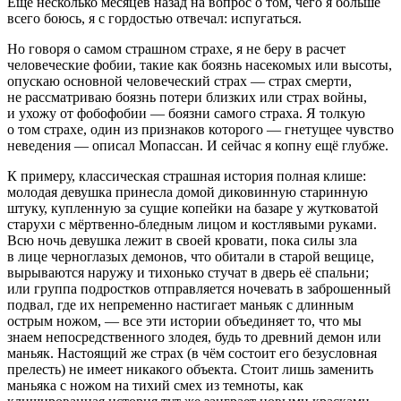
Ещё несколько месяцев назад на вопрос о том, чего я больше
всего боюсь, я с гордостью отвечал: испугаться.
Но говоря о
самом страшном страхе
, я не беру в расчет
человеческие фобии, такие как боязнь насекомых или высоты,
опускаю основной человеческий страх — страх смерти,
не рассматриваю боязнь потери близких или страх войны,
и ухожу от фобофобии — боязни самого страха. Я толкую
о том страхе, один из признаков которого — гнетущее чувство
неведения — описал Мопассан
. И сейчас я копну ещё глубже.
К примеру, классическая страшная история полная клише:
молодая девушка принесла домой диковинную старинную
штуку, купленную за сущие копейки на базаре у жутковатой
старухи с мёртвенно-бледным лицом и костлявыми руками.
Всю ночь девушка лежит в своей кровати, пока силы зла
в лице черноглазых демонов, что обитали в старой вещице,
вырываются наружу и тихонько стучат в дверь её спальни;
или группа
подрост
ков отправляется ночевать в заброшенный
подвал, где их непременно настигает маньяк с длинным
острым ножом, — все эти истории объединяет то, что мы
знаем непосредственного
злодея
, будь то древний демон или
маньяк. Настоящий же страх (в чём состоит его безусловная
прелесть) не имеет никакого объекта. Стоит лишь заменить
маньяка с ножом на тихий смех из темноты, как