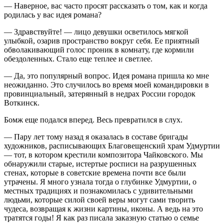
— Наверное, вас часто просят рассказать о том, как и когда
родилась у вас идея романа?
— Здравствуйте! — лицо девушки осветилось мягкой
улыбкой, озарив пространство вокруг себя. Ее приятный
обволакивающий голос проник в комнату, где кормили
обездоленных. Стало еще теплее и светлее.
— Да, это популярный вопрос. Идея романа пришла ко мне
неожиданно. Это случилось во время моей командировки в
провинциальный, затерянный в недрах
Росси
и городок
Воткинск.
Бомж еще подался вперед. Весь превратился в слух.
— Пару лет тому назад я оказалась в составе бригады
художников, расписывающих Благовещенский храм Удмуртии
— тот, в котором крестили композитора Чайковского. Мы
обнаружили старые, истертые росписи на разрушенных
стенах, которые в советские времена почти все были
утрачены. Я много узнала тогда о глубинке Удмуртии, о
местных традициях и познакомилась с удивительными
людьми, которые силой своей веры могут сами творить
чудеса, возвращая к жизни картины, иконы. А ведь на это
тратятся годы! Я как раз писала заказную статью о семье