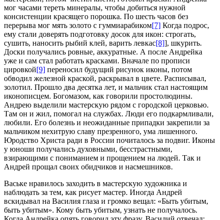
мог часами тереть минералы, чтобы добиться нужной
консистенции красящего
порош
ка. По шесть часов без
перерыва мог мять золото с гуммиарабиком
[7]
Когда подрос,
ему стали доверять подготовку досок для икон: строгать,
сушить, наносить рыбий клей, варить левкас
[8]
]
, ш
курит
ь.
Доски получались ровные, аккуратные. А после Андрейка
уже и сам стал работать красками. Вначале по прописи
цировкой
[9]
переносил будущий рисунок иконы, потом
обводил железной краской, раскрывал в цвете. Расписывал,
золотил. Прошло два десятка лет, и мальчик стал настоящим
иконописцем. Богомазом, как говорили простолюдины.
Андрею выделили мастерскую рядом с городской церковью.
Там он и жил, помогал на службах. Люди его подкармливали,
любили. Его болезнь и неожиданные припадки закрепили за
мальчиком нехитрую славу презренного, ума лишенного.
Юродство Христа ради в
Росси
и почиталось за подвиг. Иконы
у юноши получались духовными, бесстрастными,
взирающими с пониманием и прощением на людей. Так и
Андрей прощал своих обидчиков и насмешников.
Ваське нравилось заходить в мастерскую художника и
наблюдать за тем, как рисует мастер. Иногда Андрей
вскидывал на Василия глаза и громко вещал: «Быть убитым,
быть убитым». Кому быть убитым, узнать не получалось.
Когда Андрейка опять говорил эту фразу, Василий отвечал: