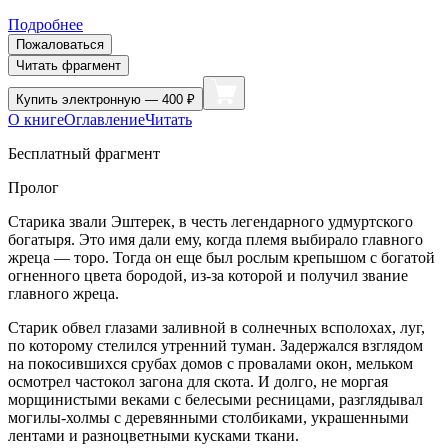
Подробнее
Пожаловаться
Читать фрагмент
Купить
электронную — 400 ₽
О книге
Оглавление
Читать
Бесплатный фрагмент
Пролог
Старика звали Эштерек, в честь легендарного удмуртского
богатыря. Это имя дали ему, когда племя выбирало главного
жреца — торо. Тогда он еще был рослым крепышом с богатой
огненного цвета бородой, из-за которой и получил звание
главного жреца.
Старик обвел глазами заливной в солнечных всполохах, луг,
по которому стелился утренний туман. Задержался взглядом
на покосившихся срубах домов с провалами окон, мельком
осмотрел частокол загона для скота. И долго, не моргая
морщинистыми веками с белесыми ресницами, разглядывал
могилы-холмы с деревянными столбиками, украшенными
лентами и разноцветными кусками ткани.