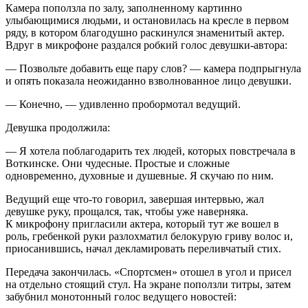
Камера поползла по залу, заполненному картинно
улыбающимися людьми, и остановилась на кресле в первом
ряду, в котором благодушно раскинулся знаменитый актер.
Вдруг в микрофоне раздался робкий голос девушки-автора:
— Позвольте добавить еще пару слов? — камера подпрыгнула
и опять показала неожиданно взволнованное лицо девушки.
— Конечно, — удивленно пробормотал ведущий.
Девушка продолжила:
— Я хотела поблагодарить тех людей, которых повстречала в
Воткинске. Они чудесные. Простые и сложные
одновременно, духовные и душевные. Я скучаю по ним.
Ведущий еще что-то говорил, завершая интервью, жал
девушке руку, прощался, так, чтобы уже наверняка.
К микрофону пригласили актера, который тут же вошел в
роль, гребенкой руки разлохматил белокурую гриву волос и,
приосанившись, начал декламировать переливчатый стих.
Передача закончилась. «Спортсмен» отошел в угол и присел
на отдельно стоящий стул. На экране поползли титры, затем
забубнил монотонный голос ведущего новостей: