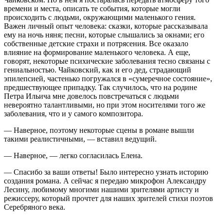
времени и места, описать те события, которые могли
происходить с людьми, окружающими маленького гения.
Важен личный опыт человека: сказки, которые рассказывала
ему на ночь няня; песни, которые слышались за окнами; его
собственные детские страхи и потрясения. Все оказало
влияние на формирование маленького человека. А еще,
говорят, некоторые психические заболевания тесно связаны с
гениальностью. Чайковский, как и его дед, страдающий
эпилепсией, частенько погружался в «сумеречное состояние»,
предшествующее припадку. Так случилось, что на родине
Петра Ильича мне довелось повстречаться с людьми
невероятно талантливыми, но при этом носителями того же
заболевания, что и у самого композитора.
— Наверное, поэтому некоторые сцены в романе вышли
такими реалистичными, — вставил ведущий.
— Наверное, — легко согласилась Елена.
— Спасибо за ваши ответы! Было интересно узнать историю
создания романа. А сейчас я передаю микрофон Александру
Лесину, любимому многими нашими зрителями артисту и
режиссеру, который прочтет для наших зрителей стихи поэтов
Серебряного века.