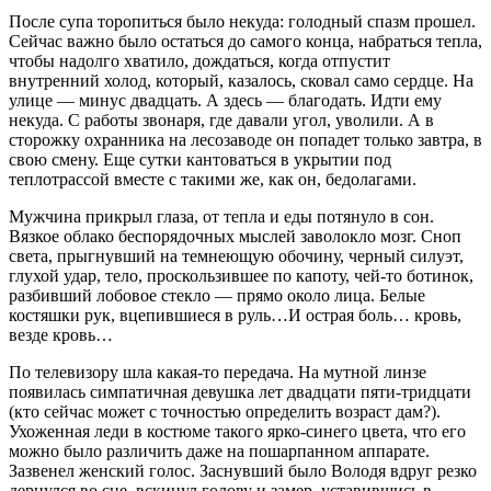
После супа торопиться было некуда: голодный спазм прошел.
Сейчас важно было остаться до самого конца, набраться тепла,
чтобы надолго хватило, дождаться, когда отпустит
внутренний холод, который, казалось, сковал само сердце. На
улице — минус двадцать. А здесь — благодать. Идти ему
некуда. С работы звонаря, где давали угол, уволили. А в
сторожку охранника на лесозаводе он попадет только завтра, в
свою смену. Еще сутки кантоваться в укрытии под
теплотрассой вместе с такими же, как он, бедолагами.
Мужчина прикрыл глаза, от тепла и еды потянуло в сон.
Вязкое облако беспорядочных мыслей заволокло мозг. Сноп
света, прыгнувший на темнеющую обочину, черный силуэт,
глухой удар, тело, проскользившее по капоту, чей-то ботинок,
разбивший лобовое стекло — прямо около лица. Белые
костяшки рук, вцепившиеся в руль…И острая боль… кровь,
везде кровь…
По телевизору шла какая-то передача. На мутной линзе
появилась симпатичная девушка лет двадцати пяти-тридцати
(кто сейчас может с точностью определить возраст дам?).
Ухоженная леди в костюме такого ярко-синего цвета, что его
можно было различить даже на пошарпанном аппарате.
Зазвенел женский голос. Заснувший было Володя вдруг резко
дернулся во сне, вскинул голову и замер, уставившись в