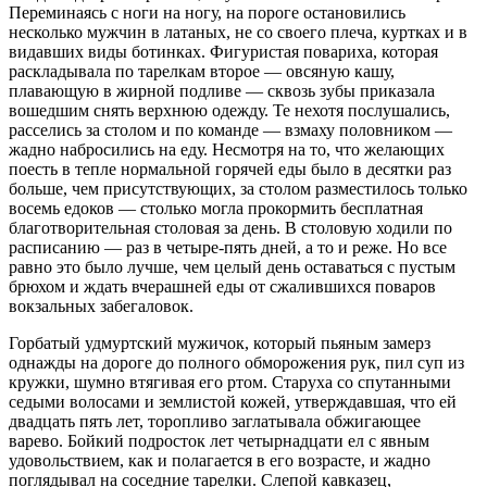
Переминаясь с ноги на ногу, на пороге остановились
несколько мужчин в латаных, не со своего плеча, куртках и в
видавших виды ботинках. Фигуристая повариха, которая
раскладывала по тарелкам второе — овсяную кашу,
плавающую в жирной подливе — сквозь зубы приказала
вошедшим снять верхнюю одежду. Те нехотя послушались,
расселись за столом и по команде — взмаху половником —
жадно набросились на еду. Несмотря на то, что желающих
поесть в тепле нормальной горячей еды было в десятки раз
больше, чем присутствующих, за столом разместилось только
восемь едоков — столько могла прокормить бесплатная
благотворительная столовая за день. В столовую ходили по
расписанию — раз в четыре-пять дней, а то и реже. Но все
равно это было лучше, чем целый день оставаться с пустым
брюхом и ждать вчерашней еды от сжалившихся поваров
вокзальных забегаловок.
Горбатый удмуртский мужичок, который пьяным замерз
однажды на дороге до полного обморожения рук, пил суп из
кружки, шумно втягивая его ртом. Старуха со спутанными
седыми волосами и землистой кожей, утверждавшая, что ей
двадцать пять лет, торопливо заглатывала обжигающее
варево. Бойкий
подрост
ок лет четыр
надцат
и ел с явным
удовольствием, как и полагается в его возрасте, и жадно
поглядывал на соседние тарелки. Слепой кавказец,