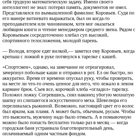
себя трудную математическую задачу. Имени своего
интеллигент не знал: потерял память, документов не имел.
Представлялся по вымышленной фамилии: Коровьев. Судя по
его манере витиевато выражаться, был он когда-то
преподавателем или чиновником, хотя мог оказаться
любящим книги и чтение менеджером среднего звена. Рядом с
Коровьевым сосредоточенно хлебал суп высокий,
спортивного телосложения, молодой парень.
— Володя, второе едят вилкой,— заметил ему Коровьев, когда
крепыш с ложкой в руке потянулся к тарелке с кашей.
«Спортсмен», однако, на замечание не отреагировал,
зачерпнул побольше каши и отправил в рот. Ел он быстро, но
аккуратно. Время от времени опускал руку, чтобы проверить,
на месте ли что-то очень ценное для него, что лежало в левом
кармане брюк. Съев все, корочкой хлеба «огладил» тарелку.
Положил ложку. Согревшись, снял наконец убогую мохнатую
шапку из слипшегося искусственного меха. Шевелюра его
переливалась рыжиной. Возможно, настоящий цвет его волос
был ярким, как пламя. А может быть, обычным, русым. Чтобы
это выяснить, мужчину надо было отмыть. А в помывочную
можно было попасть бесплатно только раз в месяц — когда
городская баня устраивала благотворительный день,
оплачиваемый одним частным фондом.