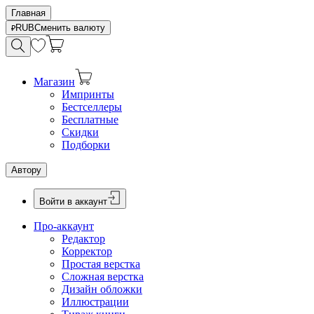
Главная
RUB
Сменить валюту
Магазин
Импринты
Бестселлеры
Бесплатные
Скидки
Подборки
Автору
Войти в аккаунт
Про-аккаунт
Редактор
Корректор
Простая верстка
Сложная верстка
Дизайн обложки
Иллюстрации