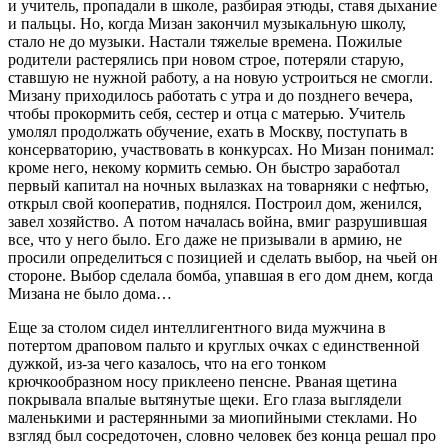
и учитель, пропадали в школе, разбирая этюды, ставя дыхание
и пальцы. Но, когда Мизан закончил музыкальную школу,
стало не до музыки. Настали тяжелые времена. Пожилые
родители растерялись при новом строе, потеряли старую,
ставшую не нужной работу, а на новую устроиться не смогли.
Мизану приходилось работать с утра и до позднего вечера,
чтобы прокормить себя, сестер и отца с матерью. Учитель
умолял продолжать обучение, ехать в Москву, поступать в
консерваторию, участвовать в конкурсах. Но Мизан понимал:
кроме него, некому кормить семью. Он быстро заработал
первый капитал на ночных вылазках на товарняки с нефтью,
открыл свой кооператив, поднялся. Построил дом, женился,
завел хозяйство. А потом началась
войн
а, вмиг разрушившая
все, что у него было. Его даже не призывали в армию, не
просили определиться с позицией и сделать выбор, на чьей он
стороне. Выбор сделала бомба, упавшая в его дом днем, когда
Мизана не было дома…
Еще за столом сидел интеллигентного вида мужчина в
потертом драповом пальто и круглых очках с единственной
дужкой, из-за чего казалось, что на его тонком
крючкообразном носу приклеено пенсне. Рваная щетина
покрывала впалые вытянутые щеки. Его глаза выглядели
маленькими и растерянными за миопийными стеклами. Но
взгляд был сосредоточен, словно человек без конца решал про