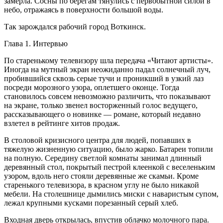
замерла. Сосны по берегам тянулись с первобытной силой в
небо, отражаясь в поверхности большой воды.
Так зарождался рабочий город Воткинск.
Глава 1. Интервью
По старенькому телевизору шла передача «Читают артисты».
Иногда на мутный экран неожиданно падал солнечный луч,
пробившийся сквозь серые тучи и проникший в узкий лаз
посреди морозного узора, оплетшего оконце. Тогда
становилось совсем невозможно различить, что показывают
на экране, только звенел восторженный голос ведущего,
рассказывающего о новинке — романе, который недавно
взлетел в рейтинге хитов продаж.
В столовой кризисного центра для людей, попавших в
тяжелую жизненную ситуацию, было жарко. Батареи топили
на полную. Середину светлой комнаты занимал длинный
деревянный стол, покрытый пестрой клеенкой с веселеньким
узором, вдоль него стояли деревянные же скамьи. Кроме
старенького телевизора, в красном углу не было никакой
мебели. На столешнице дымились миски с наваристым супом,
лежал крупными кусками порезанный серый хлеб.
Входная дверь открылась, впустив облачко молочного пара.