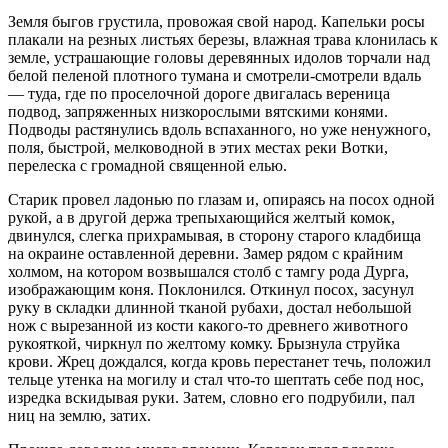
Земля быгов грустила, провожая свой народ. Капельки росы
плакали на резных листьях березы, влажная трава клонилась к
земле, устрашающие головы деревянных идолов торчали над
белой пеленой плотного тумана и смотрели-смотрели вдаль
— туда, где по проселочной дороге двигалась вереница
подвод, запряженных низкорослыми вятскими конями.
Подводы растянулись вдоль вспаханного, но уже ненужного,
поля, быстрой, мелководной в этих местах реки Вотки,
перелеска с громадной священной елью.
Старик провел ладонью по глазам и, опираясь на посох одной
рукой, а в другой держа трепыхающийся желтый комок,
двинулся, слегка прихрамывая, в сторону старого кладбища
на окраине оставленной деревни. Замер рядом с крайним
холмом, на котором возвышался столб с тамгу рода Дурга,
изображающим коня. Поклонился. Откинул посох, засунул
руку в складки длинной тканой рубахи, достал небольшой
нож с вырезанной из кости какого-то древнего животного
рукояткой, чиркнул по желтому комку. Брызнула струйка
крови. Жрец дождался, когда кровь перестанет течь, положил
тельце утенка на могилу и стал что-то шептать себе под нос,
изредка вскидывая руки. Затем, словно его подрубили, пал
ниц на землю, затих.