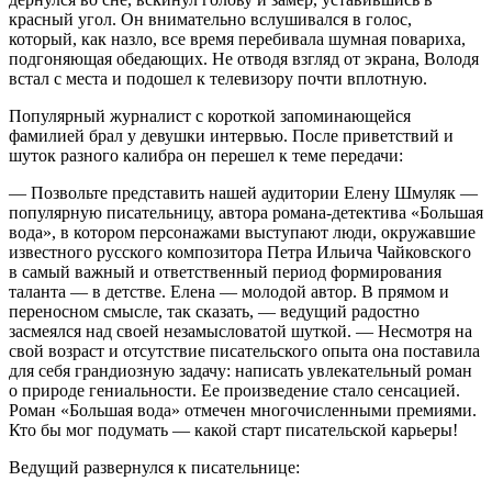
красный угол. Он внимательно вслушивался в голос,
который, как назло, все время перебивала шумная повариха,
подгоняющая обедающих. Не отводя взгляд от экрана, Володя
встал с места и подошел к телевизору почти вплотную.
Популярный журналист с короткой запоминающейся
фамилией брал у девушки интервью. После приветствий и
шуток разного калибра он перешел к теме передачи:
— Позвольте представить нашей аудитории Елену Шмуляк —
популярную писательницу, автора романа-детектива «Большая
вода», в котором персонажами выступают люди, окружавшие
известного русского композитора Петра Ильича Чайковского
в самый важный и ответственный период формирования
таланта — в детстве. Елена — молодой автор. В прямом и
переносном смысле, так сказать, — ведущий радостно
засмеялся над своей незамысловатой шуткой. — Несмотря на
свой возраст и отсутствие писательского опыта она поставила
для себя грандиозную задачу: написать увлекательный роман
о природе гениальности. Ее произведение стало сенсацией.
Роман «Большая вода» отмечен многочисленными премиями.
Кто бы мог подумать — какой старт писательской карьеры!
Ведущий развернулся к писательнице: