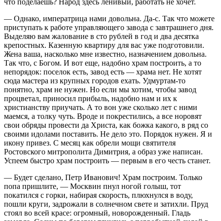
что поделаешь? Народ здесь ленивый, работать не хочет.
— Однако, императрица нами довольна. Да-с. Так что можете
приступать к работе управляющего завода с завтрашнего дня.
Выделяю вам жалование в сто рублей в год и два десятка
крепостных. Казенную квартиру для вас уже подготовили.
Жена ваша, насколько мне известно, назначением довольна.
Так что, с Богом. И вот еще, надобно храм построить, а то
непорядок: поселок есть, завод есть — храма нет. Не хотят
сюда мастера из крупных городов ехать. Удмуртам-то
понятно, храм не нужен. Но если мы хотим, чтобы завод
процветал, приносил прибыль, надобно нам и их к
христианству приучать. А то вон уже сколько лет с ними
маемся, а толку чуть. Вроде и покрестились, а все норовят
свои обряды провести да Христа, как божка какого, в ряд со
своими идолами поставить. Не дело это. Порядок нужен. Я и
икону привез. С месяц как обрели мощи святителя
Ростовского митрополита Димитрия, а образ уже написан.
Успеем быстро храм построить — первым в его честь станет.
— Будет сделано, Петр Иванович! Храм построим. Только
попа пришлите, — Москвин пнул ногой голыш, тот
покатился с горки, набирая скорость, плюхнулся в воду,
пошли круги, задрожали в солнечном свете и затихли. Пруд
стоял во всей красе: огромный, новорожденный. Гладь