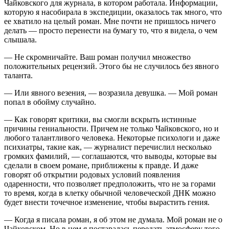
Чайковского для журнала, в котором работала. Информации,
которую я насобирала в экспедиции, оказалось так много, что
ее хватило на целый роман. Мне почти не пришлось ничего
делать — просто перенести на бумагу то, что я видела, о чем
слышала.
— Не скромничайте. Ваш роман получил множество
положительных рецензий. Этого бы не случилось без явного
таланта.
— Или явного везения, — возразила девушка. — Мой роман
попал в обойму случайно.
— Как говорят критики, вы смогли
вскры
ть истинные
причины гениальности. Причем не только Чайковского, но и
любого талантливого человека. Некоторые психологи и даже
психиатры, такие как, — журналист перечислил несколько
громких фамилий, — соглашаются, что выводы, которые вы
сделали в своем романе, приближены к правде. И даже
говорят об открытии родовых условий появления
одаренности, что позволяет предположить, что не за горами
то время, когда в клетку обычной человеческой ДНК можно
будет внести точечное изменение, чтобы вырастить гения.
— Когда я писала роман, я об этом не думала. Мой роман не о
Чайковском. Но в нем я постаралась передать атмосферу того