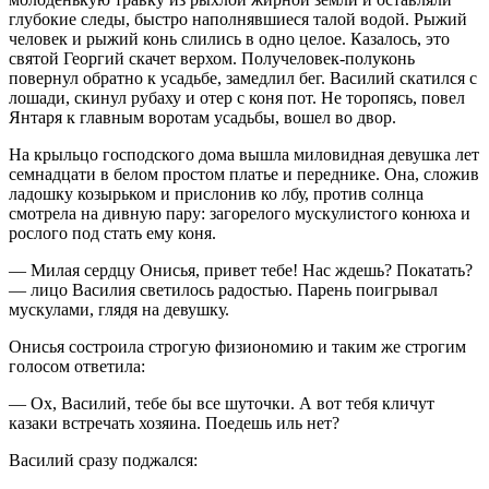
глубокие следы, быстро наполнявшиеся талой водой. Рыжий
человек и рыжий конь слились в одно целое. Казалось, это
святой Георгий скачет верхом. Получеловек-полуконь
повернул обратно к усадьбе, замедлил бег. Василий скатился с
лошади, скинул рубаху и отер с коня пот. Не торопясь, повел
Янтаря к главным воротам усадьбы, вошел во двор.
На крыльцо господского дома вышла миловидная девушка лет
сем
надцат
и в белом простом платье и переднике. Она, сложив
ладошку козырьком и прислонив ко лбу, против солнца
смотрела на дивную пару: загорелого мускулистого конюха и
рослого под стать ему коня.
— Милая сердцу Онисья, привет тебе! Нас ждешь? Покатать?
— лицо Василия светилось радостью. Парень поигрывал
мускулами, глядя на девушку.
Онисья состроила строгую физиономию и таким же строгим
голосом ответила:
— Ох, Василий, тебе бы все шуточки. А вот тебя кличут
казаки встречать хозяина. Поедешь иль нет?
Василий сразу поджался: