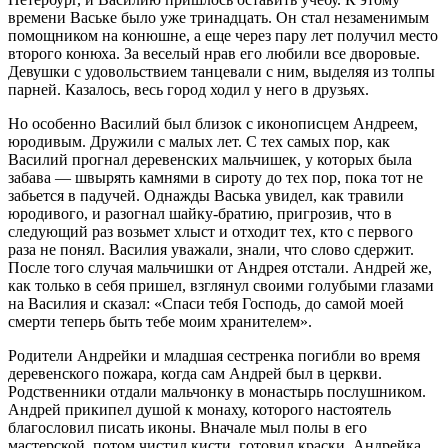
времени Ваське было уже три
надцат
ь. Он стал незаменимым
помощником на конюшне, а еще через пару лет получил место
второго конюха. За веселый нрав его любили все дворовые.
Девушки с удовольствием танцевали с ним, выделяя из толпы
парней. Казалось, весь город ходил у него в друзьях.
Но особенно Василий был близок с иконописцем Андреем,
юродивым. Дружили с малых лет. С тех самых пор, как
Василий прогнал деревенских мальчишек, у которых была
забава — швырять камнями в сироту до тех пор, пока тот не
забьется в падучей. Однажды Васька увидел, как травили
юродивого, и разогнал шайку-братию, пригрозив, что в
следующий раз возьмет хлыст и отходит тех, кто с первого
раза не понял. Василия уважали, знали, что слово сдержит.
После того случая мальчишки от Андрея отстали. Андрей же,
как только в себя пришел, взглянул своими голубыми глазами
на Василия и сказал: «Спаси тебя Господь, до самой моей
смерти теперь быть тебе моим хранителем».
Родители Андрейки и младшая сестренка погибли во время
деревенского пожара, когда сам Андрей был в церкви.
Родственники отдали мальчонку в монастырь послушником.
Андрей прикипел душой к монаху, которого настоятель
благословил писать иконы. Вначале мыл полы в его
мастерской, потом чистил кисти, готовил краски. Андрейка