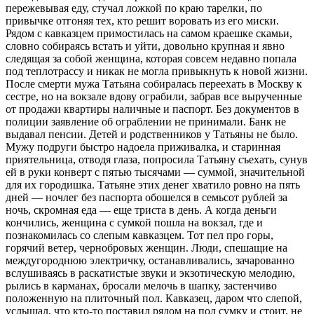
пережевывая еду, стучал ложкой по краю тарелки, по
привычке отгоняя тех, кто решит воровать из его миски.
Рядом с кавказцем примостилась на самом краешке скамьи,
словно собираясь встать и уйти, довольно крупная и явно
следящая за собой женщина, которая совсем недавно попала
под теплотрассу и никак не могла привыкнуть к новой жизни.
После смерти мужа Татьяна собиралась переехать в Москву к
сестре, но на вокзале вдову ограбили, забрав все вырученные
от продажи квартиры наличные и паспорт. Без документов в
полиции заявление об ограблении не принимали. Банк не
выдавал пенсии. Детей и родственников у Татьяны не было.
Мужу подруги быстро надоела приживалка, и старинная
приятельница, отводя глаза, попросила Татьяну съехать, сунув
ей в руки конверт с пятью тысячами — суммой, значительной
для их городишка. Татьяне этих денег хватило ровно на пять
дней — ночлег без паспорта обошелся в семьсот рублей за
ночь, скромная еда — еще триста в день. А когда деньги
кончились, женщина с сумкой пошла на вокзал, где и
познакомилась со слепым кавказцем. Тот пел про горы,
горячий ветер, чернобровых женщин. Люди, спешащие на
междугороднюю электричку, останавливались, зачарованно
вслушиваясь в раскатистые звуки и экзотическую мелодию,
рылись в карманах, бросали мелочь в шапку, застенчиво
положенную на плиточный пол. Кавказец, даром что слепой,
услышал, что кто-то поставил рядом на пол сумку и стоит, не