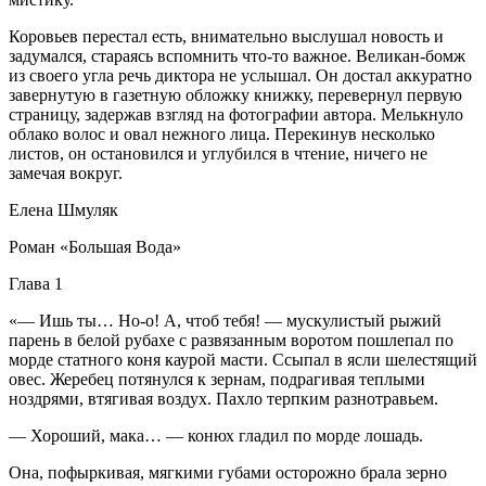
Коровьев перестал есть, внимательно выслушал новость и
задумался, стараясь вспомнить что-то важное. Великан-бомж
из своего угла речь диктора не услышал. Он достал аккуратно
завернутую в газетную обложку книжку, перевернул первую
страницу, задержав взгляд на фотографии автора. Мелькнуло
облако волос и овал нежного лица. Перекинув несколько
листов, он остановился и углубился в чтение, ничего не
замечая вокруг.
Елена Шмуляк
Роман «Большая Вода»
Глава 1
«— Ишь ты… Но-о! А, чтоб тебя! — мускулистый рыжий
парень в белой рубахе с развязанным воротом пошлепал по
морде статного коня каурой масти. Ссыпал в ясли шелестящий
овес. Жеребец потянулся к зернам, подрагивая теплыми
ноздрями, втягивая воздух. Пахло терпким разнотравьем.
— Хороший, мака… — конюх гладил по морде лошадь.
Она, пофыркивая, мягкими губами осторожно брала зерно