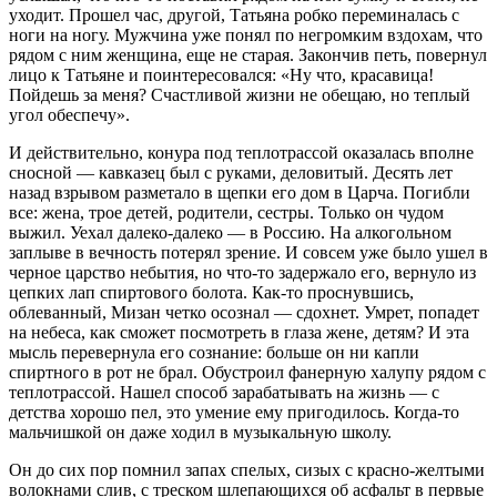
уходит. Прошел час, другой, Татьяна робко переминалась с
ноги на ногу. Мужчина уже понял по негромким вздохам, что
рядом с ним женщина, еще не старая. Закончив петь, повернул
лицо к Татьяне и поинтересовался: «Ну что, красавица!
Пойдешь за меня? Счастливой жизни не обещаю, но теплый
угол обеспечу».
И действительно, конура под теплотрассой оказалась вполне
сносной — кавказец был с руками, деловитый. Десять лет
назад взрывом разметало в щепки его дом в Царча. Погибли
все: жена, трое детей, родители, сестры. Только он чудом
выжил. Уехал далеко-далеко — в
Росси
ю. На
алкогол
ьном
заплыве в вечность потерял зрение. И совсем уже было ушел в
черное царство небытия, но что-то задержало его, вернуло из
цепких лап
спирт
ового болота. Как-то проснувшись,
облеванный, Мизан четко осознал — сдохнет. Умрет, попадет
на небеса, как сможет посмотреть в глаза жене, детям? И эта
мысль перевернула его сознание: больше он ни капли
спирт
ного в рот не брал. Обустроил фанерную халупу рядом с
теплотрассой. Нашел способ зарабатывать на жизнь — с
детства хорошо пел, это умение ему пригодилось. Когда-то
мальчишкой он даже ходил в музыкальную школу.
Он до сих пор помнил запах спелых, сизых с красно-желтыми
волокнами слив, с треском шлепающихся об асфальт в первые