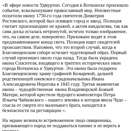
«В эфире новости Удмуртии. Сегодня в Воткинске произошло
событие, всколыхнувшее православный мир. Неизвестные
похитили икону 1750-го года святителя Димитрия
Ростовского, которой был освящен город и завод. Полиция
считает произошедшее не кражей, а актом вандализма, так как
сама доска осталась нетронутой, исчезло только изображение,
что, на самом деле, невероятно. Прихожане видят в этом
предзнаменование конца света. Полиция ищет свидетелей
происшествия. Напомню, что это второй случай, когда в
Благовещенском соборе исчезает чудотворный образ. Первый
случай произошел около года назад. Тогда была украдена
икона Спасителя, входящего в триптих исторических икон
города Воткинска и Удмуртии. Эта икона была подарена
Благовещенскому храму графиней Козыревой, дальней
родственницей ижевского градоначальника Ивана
Александровича Нератова в 1845 году. Третья знаменитая
икона – чудодейственная икона Владимирской Божьей
Матери, которой крестили будущего композитора Петра
Ильича Чайковского – нашего земляка и которая явила Чудо –
спасла от смерти его маленького брата, находится в
безопасности на реставрации ».
На экране возникло встревоженное лицо священника,
призывающего народ не поддаваться панике и не верить в
мистику.