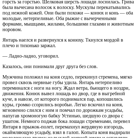
горсть за горстью. Шелковая шерсть лошади лоснилась. Грива
была вычесана волосок к волоску. Мускулы перекатывались
под нежной кожей. Они были похожи — конюх и конь — оба
молодые, нетерпеливые. Оба рыжие с вычерченными
формами, мышцами, жилами, большими глазами и животным
норовом.
Янтарь наелся и развернулся к конюху. Ткнулся мордой в
плечо и тихонько заржал.
— Ладно-ладно, уговорил.
Казалось, они понимали друг друга без слов.
Мужчина положил на коня седло, перекинул стремена, мягко
провел сквозь нервные губы удила. Янтарь нетерпеливо
переминался с ноги на ногу. Ждал ветра, бьющего в ноздри,
движения. Конюх вывел лошадь во двор, где в выгребной
куче, в навозе, от которого поднимался пар, копошились
куры, громко ссорились воробьи. Легко вскочил на коня,
мгновенно слился с ним и помчал по дорожкам усадьбы,
напугав хромоногую бабку Устинью, шедшую со двора с
ушатом. Немного поджав бока лошади стременами, перевел
Янтаря в прыжок-полет, перемахнул жердяную изгородь,
окаймляющую усадьбу, взял в галоп. Копыта коня выдирали
молоденькую
травк
у из рыхлой жирной земли и оставляли