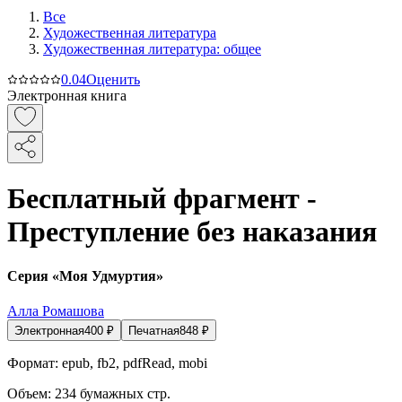
Все
Художественная литература
Художественная литература: общее
0.0
4
Оценить
Электронная книга
Бесплатный фрагмент -
Преступление без наказания
Серия «Моя Удмуртия»
Алла Ромашова
Электронная
400
₽
Печатная
848
₽
Формат:
epub, fb2, pdfRead, mobi
Объем:
234
бумажных стр.