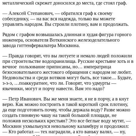
металлический скрежет доносился до места, где стоял граф.
— Алексей Степанович, — обратился граф к своему
собеседнику, — на вас вся надежда, только вы можете
управлять народом. Вы строили плотину, вам и продолжать.
Рядом с графом возвышалась длинная и худая фигура горного
инженера, основателя Воткинского железоделательного
завода гиттенфервальтера Москвина.
— Правда говорят, что вы лютуете и немало людей положили
при строительстве водохранилища. Русские крестьяне хоть и в
вечное пользование приписаны, но… императрица
безосновательного жестокого обращения с народом не любит.
Недовольства и среди вотяков могут быть, все такое.... Будьте,
э-э-э, …поаккуратнее, что ли. Говорят, что удмурты —
язычники, могут и порчу навести. Вам это надо?
— Петр Иванович. Вы же меня знаете, я не в порчу, а в кнут
верю. Как можно построить в такой короткий срок плотину,
да еще подготовить почву, чтобы держала воду? Разве можно
создать глиняную чашу на такой большой площади, не
положив нескольких крестьян? Это все беглые воду мутят, —
Москвин ухмыльнулся невольному каламбуру и продолжил:
— Кто работал — тех наградили, а кто ваньку валял, — ну,