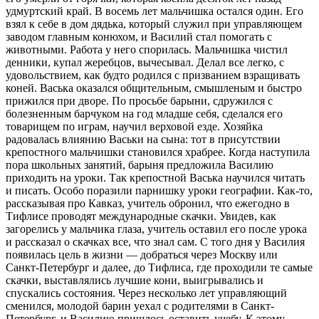
удмуртский край. В восемь лет мальчишка остался один. Его
взял к себе в дом дядька, который служил при управляющем
заводом главным конюхом, и Василий стал помогать с
животными. Работа у него спорилась. Мальчишка чистил
денники, купал жеребцов, вычесывал. Делал все легко, с
удовольствием, как будто родился с призванием взращивать
коней. Васька оказался общительным, смышленым и быстро
прижился при дворе. По просьбе барыни, сдружился с
болезненным барчуком на год младше себя, сделался его
товарищем по играм, научил верховой езде. Хозяйка
радовалась влиянию Васьки на сына: тот в присутствии
крепостного мальчишки становился храбрее. Когда наступила
пора школьных занятий, барыня предложила Василию
приходить на уроки. Так крепостной Васька научился читать
и писать. Особо поразили парнишку уроки географии. Как-то,
рассказывая про Кавказ, учитель обронил, что ежегодно в
Тифлисе проводят международные скачки. Увидев, как
загорелись у мальчика глаза, учитель оставил его после урока
и рассказал о скачках все, что знал сам. С того дня у Василия
появилась цель в жизни — добраться через Москву или
Санкт-Петербург и далее, до Тифлиса, где проходили те самые
скачки, выставлялись лучшие кони, выигрывались и
спускались состояния. Через несколько лет управляющий
сменился, молодой барин уехал с родителями в Санкт-
Петербург, и Василию пришлось оставить учебу. К этому