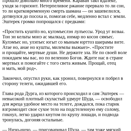
Прошло довольно много времени. Караван таял вдалеке,
уходя за горизонт. Нетерпеливое ржание прервало то ли сон,
то ли кратковременную смерть шамана — он зашевелился,
дотянулся до посоха и, помогая себе, медленно встал с земли.
Эштерек громко попрощался с предками:
«Простить куштӥз но, кулэмъеслэн лулъессы. Урод уг возьы.
Тон эн кельты монэ ас мылкыд, инмар но косон сямъес.
Кулэмъес но, улэпъес югыт со мыным юрттоз шаерамы вите.
Атае но, анае но кушты, милемлы выжыез». «Простите
и прощайте, мертвые души. Не держите зла. Не по своей воле
покидаем мы вас, но по велению Богов. Ждите нас в стране
мертвых и помогайте с того света живым. Прощай, отец
и мать, мой род».
Закончил, опустил руки, как уронил, повернулся и побрел в
сторону телеги, ожидавшей его.
Глава рода Дурга, из которого происходил и сам Эштерек —
невысокий плотный скуластый удмурт Шуда, — освободил
для жреца удобное место на телеге, дождался, пока старик
взгромоздит свое сухое тело на подстеленную ему солому,
гикнул, легко ударил кнутом по крупу лошади, и подвода
тронулась, догоняя остальные.
— Ничо-ничо, — приговаривал Шуда, — там тоже мягкий