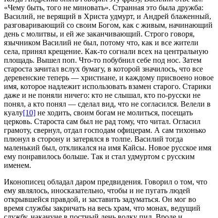
«Чему быть, того не миновать». Странная это была дружба:
Василий, не верящий в Христа удмурт,
и Андрей блаженный,
разговаривающий со своим Богом, как с живым, начинающий
день с молитвы, и ей же заканчивающий. Строго говоря,
язычником Василий не был, потому что, как и все жители
села, принял крещение.
Как-то согнали всех на центральную
площадь. Вышел поп. Что-то побубнил себе под нос. Затем
староста зачитал вслух бумагу, в которой значилось, что все
деревенские теперь — христиане, и каждому присвоено новое
имя, которое надлежит использовать взамен старого. Старики
даже и не поняли ничего: кто не слышал, кто по-русски не
понял, а кто понял — сделал вид, что не согласился. Велели в
куалу
[10]
не ходить, своим богам не молиться, посещать
церковь. Староста сам был не рад тому, что читал. Огласил
грамоту, свернул, отдал господам офицерам. А сам тихонько
плюнул в сторону и затерялся в толпе. Василий тогда
маленький был, откликался на имя Кайсы. Новое русское имя
ему понравилось больше. Так и стал удмуртом с русским
именем.
Иконописец обладал даром предвидения. Говорил о том, что
ему являлось, иносказательно, чтобы и не пугать людей
открывшейся правдой, и заставить задуматься. Он мог во
время службы закричать на весь храм, что монах, ведущий
службу, накануне в постный день водку пил. Вроде и