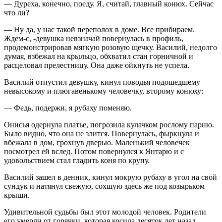
— Дуреха, конечно, поеду. Я, считай, главный конюх. Сейчас
что ли?
— Ну да, у нас такой переполох в доме. Все прибираем.
Ждем-с, -девушка невзначай повернулась в профиль,
продемонстрировав мягкую розовую щечку. Василий, недолго
думая, взбежал на крыльцо, обхватил стан горничной и
расцеловал прелестницу. Она даже ойкнуть не успела.
Василий отпустил девушку, кинул поводья подошедшему
невысокому и плюгавенькому человечку, второму конюху:
— Федь, подержи, я рубаху поменяю.
Онисья одернула платье, погрозила кулачком рослому парню.
Было видно, что она не злится. Повернулась, фыркнула и
вбежала в дом, грохнув дверью. Маленький человечек
посмотрел ей вслед. Потом повернулся к Янтарю и с
удовольствием стал гладить коня по крупу.
Василий зашел в денник, кинул мокрую рубаху в угол на свой
сундук и натянул свежую, сохшую здесь же под козырьком
крыши.
Удивительной судьбы был этот молодой человек. Родители
его умерли от горячки, которая косила десяток лет назад