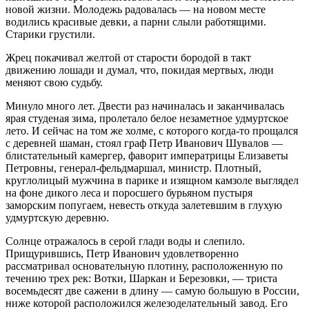
новой жизни. Молодежь радовалась — на новом месте
водились красивые девки, а парни слыли работящими.
Старики грустили.
Жрец покачивал желтой от старости бородой в такт
движению лошади и думал, что, покидая мертвых, люди
меняют свою судьбу.
Минуло много лет. Двести раз начиналась и заканчивалась
ярая студеная зима, пролетало белое незаметное удмуртское
лето. И сейчас на том же холме, с которого когда-то прощался
с деревней шаман, стоял граф Петр Иванович Шувалов —
блистательный камергер, фаворит императрицы Елизаветы
Петровны, генерал-фельдмаршал, министр. Плотный,
круглолицый мужчина в парике и изящном камзоле выглядел
на фоне дикого леса и поросшего бурьяном пустыря
заморским попугаем, невесть откуда залетевшим в глухую
удмуртскую деревню.
Солнце отражалось в серой глади воды и слепило.
Прищурившись, Петр Иванович удовлетворенно
рассматривал основательную плотину, расположенную по
течению трех рек: Вотки, Шаркан и Березовки, — триста
восемьдесят две сажени в длину — самую большую в
Росси
и,
ниже которой расположился железоделательный завод. Его