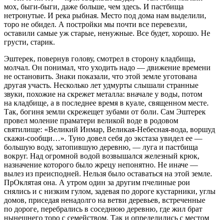
мох, быги-быги, даже больше, чем здесь. И пастбища
нетронутые. И река рыбная. Место под дома нам выделили,
торо не обидел. А постройки мы почти все перевезли,
оставили самые уж старые, ненужные. Все будет, хорошо. Не
грусти, старик.
Эштерек, повернув голову, смотрел в сторону кладбища,
молчал. Он понимал, что уходить надо — движение времени
не остановить. Знаки показали, что этой земле уготована
другая участь. Несколько лет удмурты слышали странные
звуки, похожие на скрежет металла: вначале у воды, потом
на кладбище, а в последнее время в куале, священном месте.
Так, богиня земли скрежещет зубами от боли. Сам Эштерек
провел моление праматери великой воде в родовом
святилище: «Великий Инмар, Великая-Небесная-вода, воршуд
скажи-сообщи…». Туно довел себя до экстаза увидел ее —
большую воду, затопившую деревню, — луга и пастбища
вокруг. Над огромной водой возвышался железный крюк,
назначение которого было жрецу непонятно. Не иначе —
вылез из преисподней. Нельзя было оставаться на этой земле.
ПрОклятая она. А утром один за другим пчелиные рои
снялись и с низким гулом, задевая по дороге кустарники, углы
домов, приседая ненадолго на ветви деревьев, встреченные
по дороге, перебрались в соседнюю деревню, где жил брат
нынешнего торо с семейством. Так и определились с местом