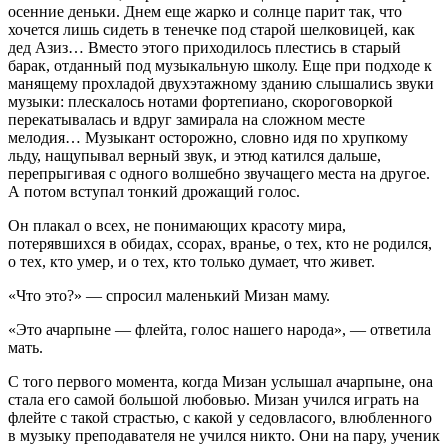
осенние деньки. Днем еще жарко и солнце парит так, что
хочется лишь сидеть в тенечке под старой шелковицей, как
дед Азиз… Вместо этого приходилось плестись в старый
барак, отданный под музыкальную школу. Еще при подходе к
манящему прохладой двухэтажному зданию слышались звуки
музыки: плескалось нотами фортепиано, скороговоркой
перекатывалась и вдруг замирала на сложном месте
мелодия… Музыкант осторожно, словно идя по хрупкому
льду, нащупывал верный звук, и этюд катился дальше,
перепрыгивая с одного волшебно звучащего места на другое.
А потом вступал тонкий дрожащий голос.
Он плакал о всех, не понимающих красоту мира,
потерявшихся в обидах, ссорах, вранье, о тех, кто не родился,
о тех, кто умер, и о тех, кто только думает, что живет.
«Что это?» — спросил маленький Мизан маму.
«Это ачарпыне — флейта, голос нашего народа», — ответила
мать.
С того первого момента, когда Мизан услышал ачарпыне, она
стала его самой большой любовью. Мизан учился играть на
флейте с такой страстью, с какой у седовласого, влюбленного
в музыку преподавателя не учился никто. Они на пару, ученик