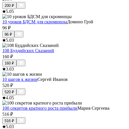
200
₽
5.0
5
10 уроков БДСМ для скромницы
Домино Грэй
96
₽
96
₽
5.0
3
108 Буддийских Сказаний
160
₽
160
₽
3.0
3
10 шагов к жизни
Сергей Иванов
520
₽
520
₽
4.0
5
100 секретов кратного роста прибыли
Мария Сергеева
516
₽
516
₽
5.0
3