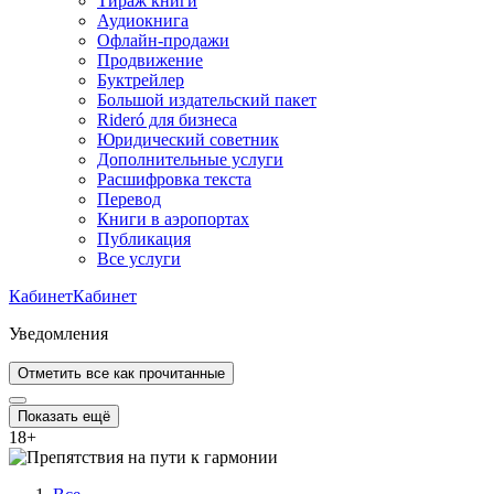
Тираж книги
Аудиокнига
Офлайн-продажи
Продвижение
Буктрейлер
Большой издательский пакет
Rideró для бизнеса
Юридический советник
Дополнительные услуги
Расшифровка текста
Перевод
Книги в аэропортах
Публикация
Все услуги
Кабинет
Кабинет
Уведомления
Отметить все как прочитанные
Показать ещё
18
+