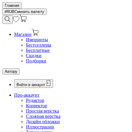
Главная
RUB
Сменить валюту
Магазин
Импринты
Бестселлеры
Бесплатные
Скидки
Подборки
Автору
Войти в аккаунт
Про-аккаунт
Редактор
Корректор
Простая верстка
Сложная верстка
Дизайн обложки
Иллюстрации