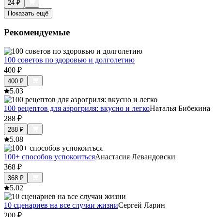
24
₽
Показать ещё
Рекомендуемые
100 советов по здоровью и долголетию
400
₽
400
₽
5.0
3
100 рецептов для аэрогриля: вкусно и легко
Наталья Бибекина
288
₽
288
₽
5.0
8
100+ способов успокоиться
Анастасия Левандовски
368
₽
368
₽
5.0
2
10 сценариев на все случаи жизни
Сергей Ларин
200
₽