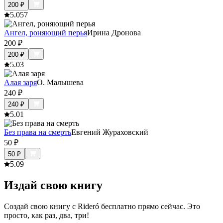
200
₽
5.0
57
Ангел, роняющий перья
Ирина Дронова
200
₽
200
₽
5.0
3
Алая заря
О. Малышева
240
₽
240
₽
5.0
1
Без права на смерть
Евгений Жураховский
50
₽
50
₽
5.0
9
Издай свою книгу
Создай свою книгу с Rideró бесплатно прямо сейчас. Это
просто, как раз, два, три!