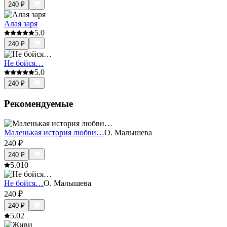
240
₽
Алая заря
5.0
240
₽
Не бойся…
5.0
240
₽
Рекомендуемые
Маленькая история любви…
О. Малышева
240
₽
240
₽
5.0
10
Не бойся…
О. Малышева
240
₽
240
₽
5.0
2