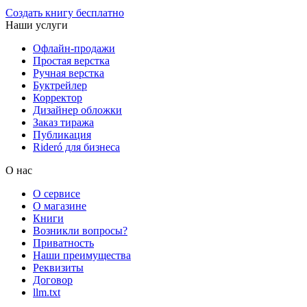
Создать книгу бесплатно
Наши услуги
Офлайн-продажи
Простая верстка
Ручная верстка
Буктрейлер
Корректор
Дизайнер обложки
Заказ тиража
Публикация
Rideró для бизнеса
О нас
О сервисе
О магазине
Книги
Возникли вопросы?
Приватность
Наши преимущества
Реквизиты
Договор
llm.txt