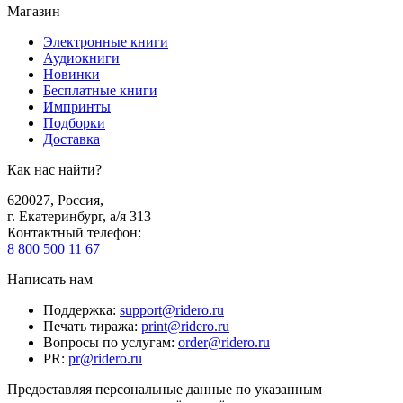
Магазин
Электронные книги
Аудиокниги
Новинки
Бесплатные книги
Импринты
Подборки
Доставка
Как нас найти?
620027
,
Россия
,
г. Екатеринбург, а/я 313
Контактный телефон
:
8 800 500 11 67
Написать нам
Поддержка
:
support@ridero.ru
Печать тиража
:
print@ridero.ru
Вопросы по услугам
:
order@ridero.ru
PR
:
pr@ridero.ru
Предоставляя персональные данные по указанным