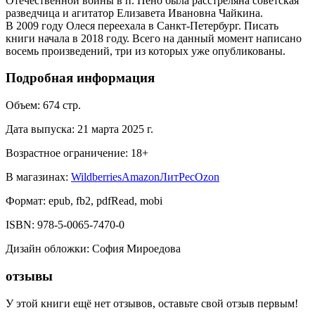
Отечественной войны в п. Пено была расстреляна советская
разведчица и агитатор Елизавета Ивановна Чайкина.
В 2009 году Олеся переехала в Санкт-Петербург. Писать
книги начала в 2018 году. Всего на данный момент написано
восемь произведений, три из которых уже опубликованы.
Подробная информация
Объем:
674
стр.
Дата выпуска:
21 марта 2025 г.
Возрастное ограничение:
18
+
В магазинах:
Wildberries
Amazon
ЛитРес
Ozon
Формат:
epub, fb2, pdfRead, mobi
ISBN:
978-5-0065-7470-0
Дизайн обложки
:
София Мироедова
отзывы
У этой книги ещё нет отзывов, оставьте свой отзыв первым!