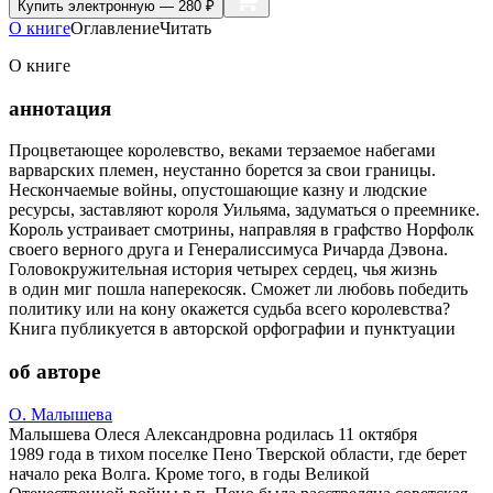
Купить
электронную — 280 ₽
О книге
Оглавление
Читать
О книге
аннотация
Процветающее королевство, веками терзаемое набегами
варварских племен, неустанно борется за свои границы.
Нескончаемые войны, опустошающие казну и людские
ресурсы, заставляют короля Уильяма, задуматься о преемнике.
Король устраивает смотрины, направляя в графство Норфолк
своего верного друга и Генералиссимуса Ричарда Дэвона.
Головокружительная история четырех сердец, чья жизнь
в один миг пошла наперекосяк. Сможет ли любовь победить
политику или на кону окажется судьба всего королевства?
Книга публикуется в авторской орфографии и пунктуации
об авторе
О. Малышева
Малышева Олеся Александровна родилась 11 октября
1989 года в тихом поселке Пено Тверской области, где берет
начало река Волга. Кроме того, в годы Великой