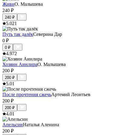
Живи
О. Малышева
240
₽
240
₽
5.0
21
Путь так далёк
Северина Дар
0
₽
0
₽
4.9
72
Хозяин Аинлира
О. Малышева
200
₽
200
₽
5.0
1
После прочтения сжечь
Артемий Леонтьев
200
₽
200
₽
4.0
1
Апельсин
Наталья Аленина
200
₽