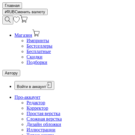
Главная
RUB
Сменить валюту
Магазин
Импринты
Бестселлеры
Бесплатные
Скидки
Подборки
Автору
Войти в аккаунт
Про-аккаунт
Редактор
Корректор
Простая верстка
Сложная верстка
Дизайн обложки
Иллюстрации