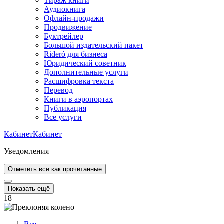
Тираж книги
Аудиокнига
Офлайн-продажи
Продвижение
Буктрейлер
Большой издательский пакет
Rideró для бизнеса
Юридический советник
Дополнительные услуги
Расшифровка текста
Перевод
Книги в аэропортах
Публикация
Все услуги
Кабинет
Кабинет
Уведомления
Отметить все как прочитанные
Показать ещё
18
+